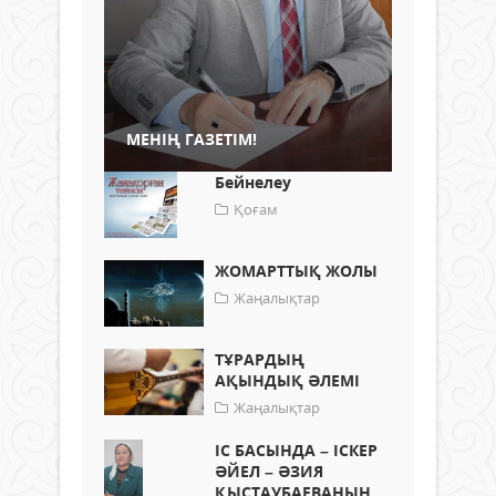
МЕНІҢ ГАЗЕТІМ!
Бейнелеу
Қоғам
ЖОМАРТТЫҚ ЖОЛЫ
Жаңалықтар
ТҰРАРДЫҢ
АҚЫНДЫҚ ӘЛЕМІ
Жаңалықтар
ІС БАСЫНДА – ІСКЕР
ӘЙЕЛ – ӘЗИЯ
ҚЫСТАУБАЕВАНЫҢ