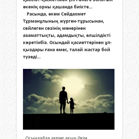
әкенің орны қашанда биікте...
Расында, әкем Сейдахмет
Тұрманұлының жүрген-тұрысынан,
сөйлеген сөзінің мәнерінен
азаматтықты, адамдықты, елшілдікті
көретінбіз. Осындай қасиеттерінен ұл-
қыздары ғана емес, талай жастар бой
түзеді...
Осындайда әкеме ақын Әкім