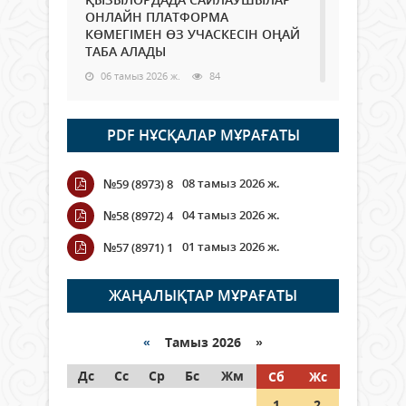
ОНЛАЙН ПЛАТФОРМА
КӨМЕГІМЕН ӨЗ УЧАСКЕСІН ОҢАЙ
ТАБА АЛАДЫ
06 тамыз 2026 ж.
84
Open Air: Қызылорда облысы
PDF НҰСҚАЛАР МҰРАҒАТЫ
полиция департаменті 20
мыңнан астам көрерменнің
қауіпсіздігін қамтамасыз етті
08 тамыз 2026 ж.
№59 (8973) 8
06 тамыз 2026 ж.
92
04 тамыз 2026 ж.
№58 (8972) 4
Wi-Fi ҚАБЫРҒА АРҚЫЛЫ ҚАЛАЙ
01 тамыз 2026 ж.
№57 (8971) 1
ӨТЕДІ?
06 тамыз 2026 ж.
261
ЖАҢАЛЫҚТАР МҰРАҒАТЫ
Как могут проголосовать
граждане Казахстана,
«
Тамыз 2026 »
находящиеся за рубежом?
Дс
Сс
Ср
Бс
Жм
Сб
Жс
05 тамыз 2026 ж.
143
1
2