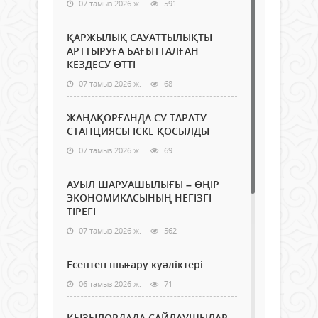
07 тамыз 2026 ж.
591
ҚАРЖЫЛЫҚ САУАТТЫЛЫҚТЫ
АРТТЫРУҒА БАҒЫТТАЛҒАН
КЕЗДЕСУ ӨТТІ
07 тамыз 2026 ж.
68
ЖАҢАҚОРҒАНДА СУ ТАРАТУ
СТАНЦИЯСЫ ІСКЕ ҚОСЫЛДЫ
07 тамыз 2026 ж.
69
АУЫЛ ШАРУАШЫЛЫҒЫ – ӨҢІР
ЭКОНОМИКАСЫНЫҢ НЕГІЗГІ
ТІРЕГІ
07 тамыз 2026 ж.
562
Есептен шығару куәліктері
06 тамыз 2026 ж.
71
ҚЫЗЫЛОРДАДА САЙЛАУШЫЛАР