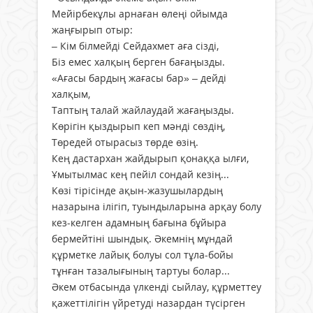
Мейірбекұлы арнаған өлеңі ойымда
жаңғырып отыр:
– Кім білмейді Сейдахмет аға сізді,
Біз емес халқың берген бағаңызды.
«Ағасы бардың жағасы бар» – дейді
халқым,
Таптың талай жайлаудай жағаңызды.
Көрігін қыздырып кеп мәнді сөздің,
Төредей отырасыз төрде өзің.
Кең дастархан жайдырып қонаққа ылғи,
Ұмытылмас кең пейіл сондай кезің...
Көзі тірісінде ақын-жазушылардың
назарына ілігіп, туындыларына арқау болу
кез-келген адамның бағына бұйыра
бермейтіні шындық. Әкемнің мұндай
құрметке лайық болуы сол тұла-бойы
тұнған тазалығының тартуы болар...
Әкем отбасында үлкенді сыйлау, құрметтеу
қажеттілігін үйретуді назардан түсірген