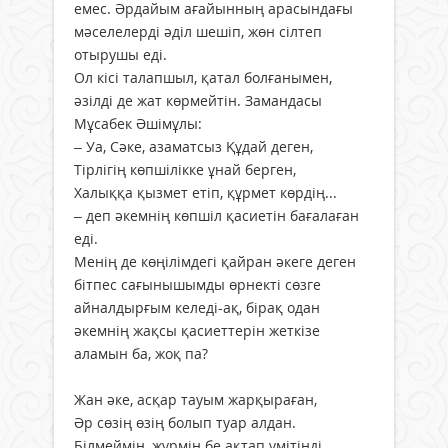
емес. Әрдайым ағайынның арасындағы
мәселелерді әділ шешіп, жөн сілтеп
отырушы еді.
Ол кісі талапшыл, қатал болғанымен,
әзілді де жат көрмейтін. Замандасы
Мұсабек Әшімұлы:
– Уа, Сәке, азаматсыз Құдай деген,
Тірлігің көпшілікке ұнай берген,
Халыққа қызмет етіп, құрмет көрдің...
– деп әкемнің көпшіл қасиетін бағалаған
еді.
Менің де көңілімдегі қайран әкеге деген
бітпес сағынышымды өрнекті сөзге
айналдырғым келеді-ақ, бірақ одан
әкемнің жақсы қасиеттерін жеткізе
аламын ба, жоқ па?
Жан әке, асқар тауым жарқыраған,
Әр сөзің өзің болып туар алдан.
Білмеймін, жүрмін бе ақтап үмітіңді,