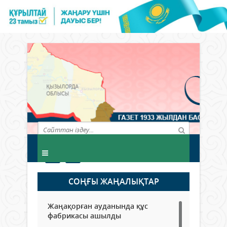
СОҢҒЫ ЖАҢАЛЫҚТАР
Жаңақорған ауданында құс
фабрикасы ашылды