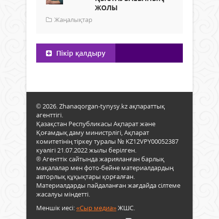
ЖОЛЫ
Жаңалықтар
Пікір қалдыру
© 2026. Zhanaqorgan-tynysy.kz ақпараттық
агенттігі.
Қазақстан Республикасы Ақпарат және
Қоғамдық даму министрлігі, Ақпарат
комитетінің тіркеу туралы № KZ12VPY00052387
куәлігі 21.07.2022 жылы берілген.
® Агенттік сайтында жарияланған барлық
мақалалар мен фото-бейне материалдардың
авторлық құқықтары қорғалған.
Материалдарды пайдаланған жағдайда сілтеме
жасалуы міндетті.
Меншік иесі:
«Сыр медиа»
ЖШС.