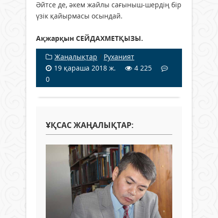
Әйтсе де, әкем жайлы сағыныш-шердің бір
үзік қайырмасы осындай.
Ақжарқын СЕЙДАХМЕТҚЫЗЫ.
Жаңалықтар
/
Руханият
19 қараша 2018 ж.
4 225
0
ҰҚСАС ЖАҢАЛЫҚТАР: