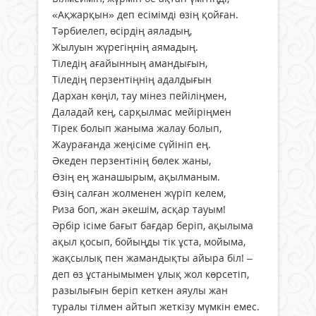
«Ақжарқын» деп есімімді өзің қойған.
Тәрбиелеп, өсірдің аяладың,
Жылуын жүрегіңнің аямадың.
Тіледің ағайынның амандығын,
Тіледің перзентіңнің адалдығын
Дархан көңіл, тау мінез пейіліңмен,
Даладай кең, сарқылмас мейіріңмен
Тірек болып жаныма жалау болып,
Жаурағанда жеңісіме сүйініп ең.
Әкеден перзентінің бөлек жаны,
Өзің ең жанашырым, ақылманым.
Өзің салған жолменен жүріп келем,
Риза боп, жан әкешім, асқар тауым!
Әрбір ісіме бағыт бағдар беріп, ақылыма
ақыл қосып, бойыңды тік ұста, мойыма,
жақсылық пен жамандықты айыра біл! –
деп өз ұстанымымен ұлық жол көрсетіп,
разылығын беріп кеткен аяулы жан
туралы тілмен айтып жеткізу мүмкін емес.