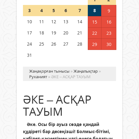
Шетелде жүрген Қазақстан
3
4
5
6
7
8
9
азаматтары қалай дауыс бере
алады?
10
11
12
13
14
15
16
05 тамыз 2026 ж.
152
17
18
19
20
21
22
23
24
25
26
27
28
29
30
31
Жаңақорған тынысы
»
Жаңалықтар
»
Руханият
» ӘКЕ – АСҚАР ТАУЫМ
ӘКЕ – АСҚАР
ТАУЫМ
Әке. Осы бір ауыз сөзде қандай
құдіреті бар десеңізші! Болмыс-бітімі,
қабілет-қасиетімен үлгі-өнеге болатын