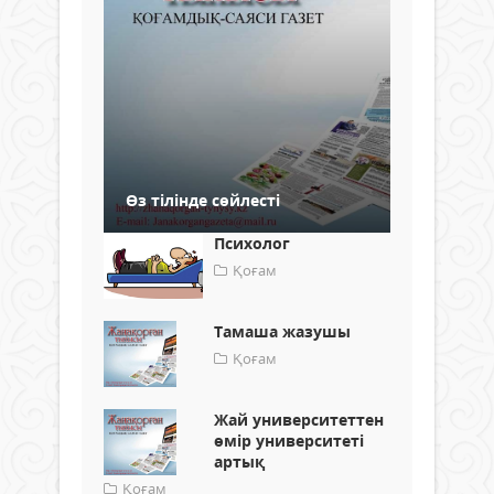
Өз тілінде сөйлесті
Психолог
Қоғам
Тамаша жазушы
Қоғам
Жай университеттен
өмір университеті
артық
Қоғам