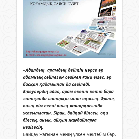
–Адалдық, арамдық дейтін нәрсе әр
адамның сөйлеген сөзінен ғана емес, әр
басқан қадамынан да сезіледі.
Біреулердің адал, арам екенін кетіп бара
жатқанда жонарқасынан оқисың. Әрине,
оның кім екені оның жонарқасында
жазылмаған. Бірақ, байқай білсең, оқи
білсең, анық, айқын жағдайларға
кезігесің.
Байқау жағынан менің үлкен мектебім бар.