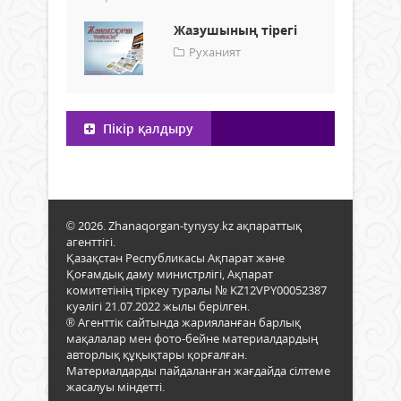
Жазушының тірегі
Руханият
Пікір қалдыру
© 2026. Zhanaqorgan-tynysy.kz ақпараттық
агенттігі.
Қазақстан Республикасы Ақпарат және
Қоғамдық даму министрлігі, Ақпарат
комитетінің тіркеу туралы № KZ12VPY00052387
куәлігі 21.07.2022 жылы берілген.
® Агенттік сайтында жарияланған барлық
мақалалар мен фото-бейне материалдардың
авторлық құқықтары қорғалған.
Материалдарды пайдаланған жағдайда сілтеме
жасалуы міндетті.