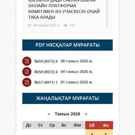
ОНЛАЙН ПЛАТФОРМА
КӨМЕГІМЕН ӨЗ УЧАСКЕСІН ОҢАЙ
ТАБА АЛАДЫ
06 тамыз 2026 ж.
101
Open Air: Қызылорда облысы
PDF НҰСҚАЛАР МҰРАҒАТЫ
полиция департаменті 20
мыңнан астам көрерменнің
қауіпсіздігін қамтамасыз етті
08 тамыз 2026 ж.
№59 (8973) 8
06 тамыз 2026 ж.
124
04 тамыз 2026 ж.
№58 (8972) 4
Wi-Fi ҚАБЫРҒА АРҚЫЛЫ ҚАЛАЙ
01 тамыз 2026 ж.
№57 (8971) 1
ӨТЕДІ?
06 тамыз 2026 ж.
278
ЖАҢАЛЫҚТАР МҰРАҒАТЫ
Как могут проголосовать
граждане Казахстана,
«
Тамыз 2026 »
находящиеся за рубежом?
Дс
Сс
Ср
Бс
Жм
Сб
Жс
05 тамыз 2026 ж.
160
1
2