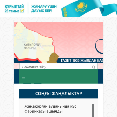
СОҢҒЫ ЖАҢАЛЫҚТАР
Жаңақорған ауданында құс
фабрикасы ашылды