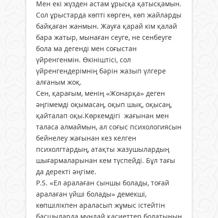
Мен екі жүзден астам ұрысқа қатысқамын.
Сол ұрыстарда көпті көрген, көп жайларды
байқаған жанмын. Жауға қарай кім қалай
бара жатыр, мынаған сеуге, не сенбеуге
бола ма дегенді мен соғыстан
үйренгенмін. Өкініштісі, сол
үйренгендерімнің бәрін жазып үлгере
алғаным жоқ.
Сен, қарағым, менің «Жонарқа» деген
әңгімемді оқымасаң, оқып шық, оқысаң,
қайталап оқы.Көркемдігі жағынан мен
таласа алмаймын, ал соғыс психологиясын
бейнелеу жағынан кез келген
психолгтардың, атақты жазушылардың
шығармаларынан кем түспейді. Бұл тағы
да деректі әңгіме.
P.S. «Ел аралаған сыншы болады, тоғай
аралаған үйші болады» демекші,
көпшілікпен араласып жұмыс істейтін
басшыларда мұндай қасиеттер болатынын