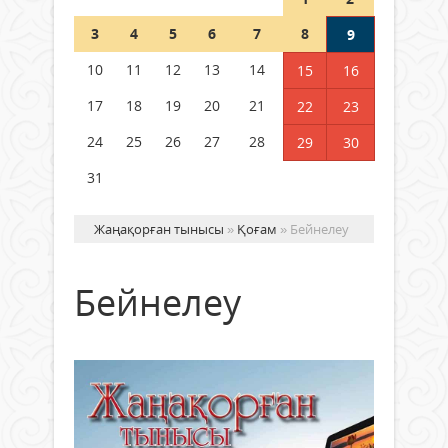
Шетелде жүрген Қазақстан
3
4
5
6
7
8
9
азаматтары қалай дауыс бере
алады?
10
11
12
13
14
15
16
05 тамыз 2026 ж.
171
17
18
19
20
21
22
23
24
25
26
27
28
29
30
31
Жаңақорған тынысы
»
Қоғам
» Бейнелеу
Бейнелеу