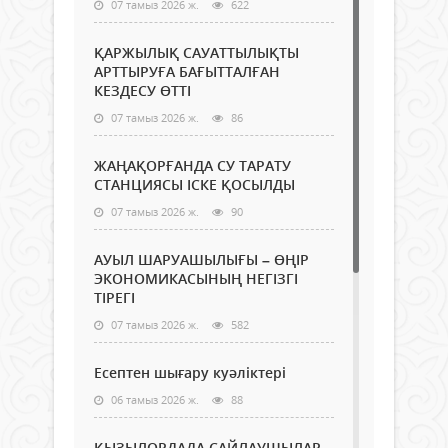
07 тамыз 2026 ж.
622
ҚАРЖЫЛЫҚ САУАТТЫЛЫҚТЫ
АРТТЫРУҒА БАҒЫТТАЛҒАН
КЕЗДЕСУ ӨТТІ
07 тамыз 2026 ж.
86
ЖАҢАҚОРҒАНДА СУ ТАРАТУ
СТАНЦИЯСЫ ІСКЕ ҚОСЫЛДЫ
07 тамыз 2026 ж.
90
АУЫЛ ШАРУАШЫЛЫҒЫ – ӨҢІР
ЭКОНОМИКАСЫНЫҢ НЕГІЗГІ
ТІРЕГІ
07 тамыз 2026 ж.
582
Есептен шығару куәліктері
06 тамыз 2026 ж.
88
ҚЫЗЫЛОРДАДА САЙЛАУШЫЛАР