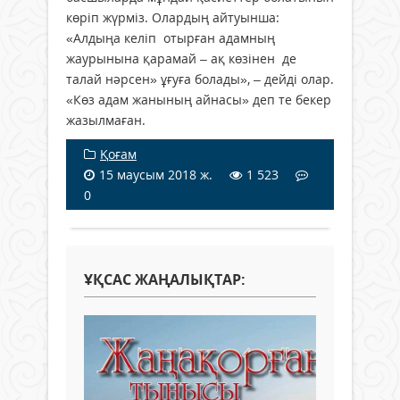
көріп жүрміз. Олардың айтуынша:
«Алдыңа келіп отырған адамның
жаурынына қарамай – ақ көзінен де
талай нәрсен» ұғуға болады», – дейді олар.
«Көз адам жанының айнасы» деп те бекер
жазылмаған.
Қоғам
15 маусым 2018 ж.
1 523
0
ҰҚСАС ЖАҢАЛЫҚТАР: