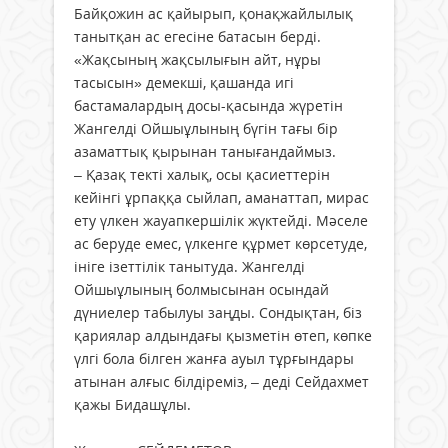
Байқожин ас қайырып, қонақжайлылық
танытқан ас егесіне батасын берді.
«Жақсының жақсылығын айт, нұры
тасысын» демекші, қашанда игі
бастамалардың досы-қасында жүретін
Жангелді Ойшыұлының бүгін тағы бір
азаматтық қырынан танығандаймыз.
– Қазақ текті халық, осы қасиеттерін
кейінгі ұрпаққа сыйлап, аманаттап, мирас
ету үлкен жауапкершілік жүктейді. Мәселе
ас беруде емес, үлкенге құрмет көрсетуде,
ініге ізеттілік танытуда. Жангелді
Ойшыұлының болмысынан осындай
дүниелер табылуы заңды. Сондықтан, біз
қариялар алдындағы қызметін өтеп, көпке
үлгі бола білген жанға ауыл тұрғындары
атынан алғыс білдіреміз, – деді Сейдахмет
қажы Бидашұлы.