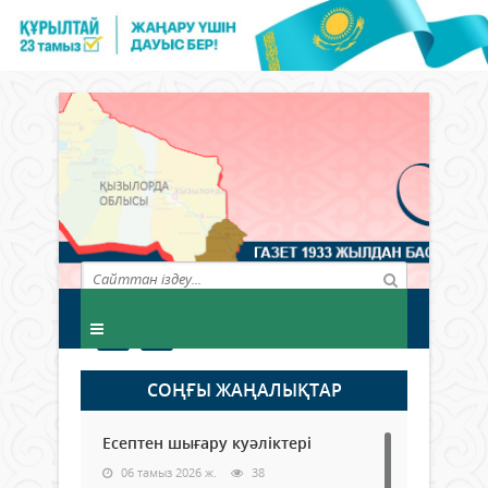
СОҢҒЫ ЖАҢАЛЫҚТАР
Есептен шығару куәліктері
06 тамыз 2026 ж.
38