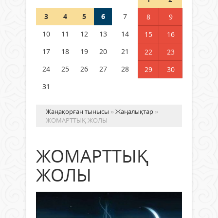
3
4
5
6
7
8
9
Германия аптап ыстыққа
байланысты суды үнемдей
10
11
12
13
14
15
16
бастады
17
18
19
20
21
22
23
04 тамыз 2026 ж.
88
24
25
26
27
28
29
30
31
Жаңақорған тынысы
»
Жаңалықтар
»
ЖОМАРТТЫҚ ЖОЛЫ
ЖОМАРТТЫҚ
ЖОЛЫ