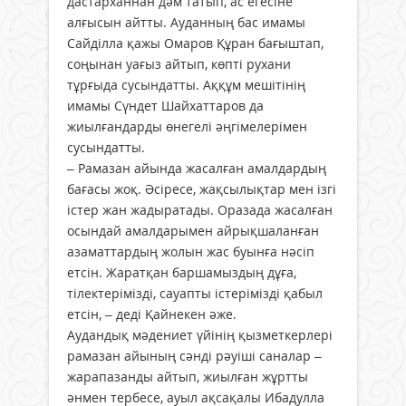
дастарханнан дәм татып, ас егесіне
алғысын айтты. Ауданның бас имамы
Сайділла қажы Омаров Құран бағыштап,
соңынан уағыз айтып, көпті рухани
тұрғыда сусындатты. Аққұм мешітінің
имамы Сүндет Шайхаттаров да
жиылғандарды өнегелі әңгімелерімен
сусындатты.
– Рамазан айында жасалған амалдардың
бағасы жоқ. Әсіресе, жақсылықтар мен ізгі
істер жан жадыратады. Оразада жасалған
осындай амалдарымен айрықшаланған
азаматтардың жолын жас буынға нәсіп
етсін. Жаратқан баршамыздың дұға,
тілектерімізді, сауапты істерімізді қабыл
етсін, – деді Қайнекен әже.
Аудандық мәдениет үйінің қызметкерлері
рамазан айының сәнді рәуіші саналар –
жарапазанды айтып, жиылған жұртты
әнмен тербесе, ауыл ақсақалы Ибадулла