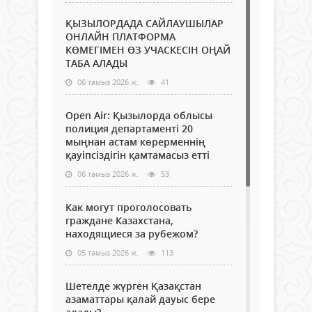
ҚЫЗЫЛОРДАДА САЙЛАУШЫЛАР
ОНЛАЙН ПЛАТФОРМА
КӨМЕГІМЕН ӨЗ УЧАСКЕСІН ОҢАЙ
ТАБА АЛАДЫ
06 тамыз 2026 ж.
41
Open Air: Қызылорда облысы
полиция департаменті 20
мыңнан астам көрерменнің
қауіпсіздігін қамтамасыз етті
06 тамыз 2026 ж.
53
Как могут проголосовать
граждане Казахстана,
находящиеся за рубежом?
05 тамыз 2026 ж.
113
Шетелде жүрген Қазақстан
азаматтары қалай дауыс бере