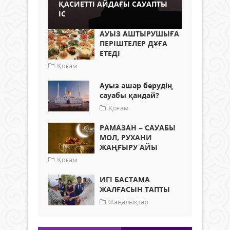
ҚАСИЕТТІ АЙДАҒЫ САУАПТЫ
ІС
АУЫЗ АШТЫРУШЫҒА
ПЕРІШТЕЛЕР ДҰҒА
ЕТЕДІ
Қоғам
Ауыз ашар берудің
сауабы қандай?
Қоғам
РАМАЗАН – САУАБЫ
МОЛ, РУХАНИ
ЖАҢҒЫРУ АЙЫ
Қоғам
ИГІ БАСТАМА
ЖАЛҒАСЫН ТАПТЫ
Жаңалықтар