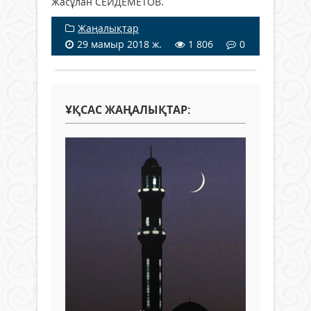
Жасұлан СЕЙДЕМЕТОВ.
Жаңалықтар
29 мамыр 2018 ж.
1 806
0
ҰҚСАС ЖАҢАЛЫҚТАР: