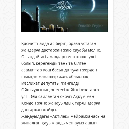
Қасиетті айда ас беріп, ораза ұстаған
жандарға дастархан жаю сауабы мол іс.
Осындай игі амалдарымен көпке үлгі
болып, көрегендік таныта білген
азаматтар көш басында туған жерден
шыққан жанашыр жан, облыстық
мәслихат депутаты Жангелді
Ойшыұлының өнегесі кейінгі жастарға
үлгі. Өзі сайланған округі Аққұм мен
Кейден және жаңауылдық тұрғындарға
дастархан жайды.
Жаңауылдағы «Ақтілек» мейрамханасына
жиналған қауым алдымен ауыз ашып,