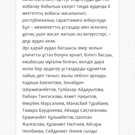
жобалау бойынша қазіргі таңда ауданда 6
мектептің жобасы жасалынып,
республикалық сараптамаға жіберілуде.
Бұл – мемлекеттің ұстаздар мен өскелең
ұрпақ үшін жасап жатқан оң өзгерістері, –
деді аудан әкімі.
Әрі қарай аудан басшысы өмір жолын
ұлағатты ұстаз болуға арнап, білікті басшы,
көшбасшы мұғалім болған, өзіндік дара
жолы бар ардагер ұстаздарды құрметке
лайық деп танып, жылы лебізін арнады.
Хадиша Баязитова, Зинабдин
Шермағанбетов, Гүлбазар Айдауылова,
Райхан Тангискова, Ахмет Нақыпов,
Өмірбек Марсалиев, Манасбай Тұрабаев,
Тамара Бердікеева, Айзада Сақтағанова,
Ермағанбет Құлымбетов, Шолпан
Жалғасова, Құлахмет Нәлтаев, Айсара
Нәлібаева, Сейдахмет Әлиев сынды