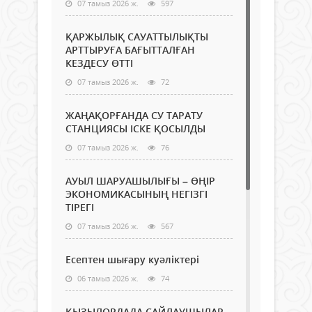
07 тамыз 2026 ж.
597
ҚАРЖЫЛЫҚ САУАТТЫЛЫҚТЫ
АРТТЫРУҒА БАҒЫТТАЛҒАН
КЕЗДЕСУ ӨТТІ
07 тамыз 2026 ж.
72
ЖАҢАҚОРҒАНДА СУ ТАРАТУ
СТАНЦИЯСЫ ІСКЕ ҚОСЫЛДЫ
07 тамыз 2026 ж.
76
АУЫЛ ШАРУАШЫЛЫҒЫ – ӨҢІР
ЭКОНОМИКАСЫНЫҢ НЕГІЗГІ
ТІРЕГІ
07 тамыз 2026 ж.
567
Есептен шығару куәліктері
06 тамыз 2026 ж.
74
ҚЫЗЫЛОРДАДА САЙЛАУШЫЛАР