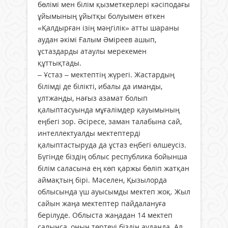
бөлімі мен білім қызметкерлері кәсіподағы
ұйымының ұйытқы болуымен өткен
«Қалдырған ізің мәңгілік» атты шараны
аудан әкімі Ғалым Әміреев ашып,
ұстаздарды атаулы мерекемен
құттықтады.
– Ұстаз – мектептің жүрегі. Жастардың
білімді де білікті, ибалы да иманды,
ұлтжанды, нағыз азамат болып
қалыптасуында мұғалімдер қауымының
еңбегі зор. Әсіресе, заман талабына сай,
интеллектуалды мектептерді
қалыптастыруда да ұстаз еңбегі өлшеусіз.
Бүгінде біздің облыс республика бойынша
білім саласына ең көп қаржы бөліп жатқан
аймақтың бірі. Мәселен, Қызылорда
облысында үш ауысымды мектеп жоқ. Жыл
сайын жаңа мектептер пайдалануға
берілуде. Облыста жаңадан 14 мектеп
салынса, оның төртеуі біздің ауданда. Ал,