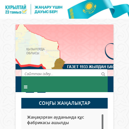
СОҢҒЫ ЖАҢАЛЫҚТАР
Жаңақорған ауданында құс
фабрикасы ашылды