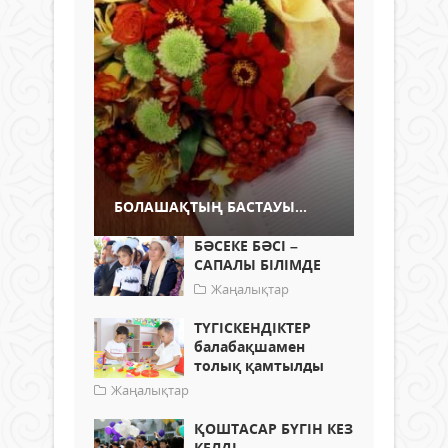
БОЛАШАҚТЫҢ БАСТАУЫ...
БӘСЕКЕ БӘСІ –
САПАЛЫ БІЛІМДЕ
Жаңалықтар
ТҮГІСКЕНДІКТЕР
балабақшамен
толық қамтылды
Жаңалықтар
ҚОШТАСАР БҮГІН КЕЗ
КЕЛДІ...