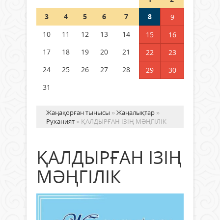
Шетелде жүрген Қазақстан
3
4
5
6
7
8
9
азаматтары қалай дауыс бере
алады?
10
11
12
13
14
15
16
05 тамыз 2026 ж.
157
17
18
19
20
21
22
23
24
25
26
27
28
29
30
31
Жаңақорған тынысы
»
Жаңалықтар
»
Руханият
» ҚАЛДЫРҒАН ІЗІҢ МӘҢГІЛІК
ҚАЛДЫРҒАН ІЗІҢ
МӘҢГІЛІК