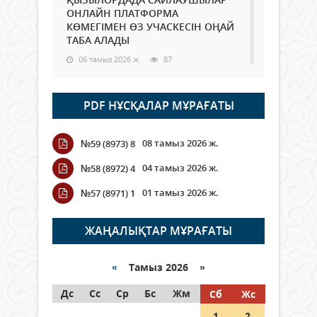
ОНЛАЙН ПЛАТФОРМА
КӨМЕГІМЕН ӨЗ УЧАСКЕСІН ОҢАЙ
ТАБА АЛАДЫ
06 тамыз 2026 ж.
87
Open Air: Қызылорда облысы
PDF НҰСҚАЛАР МҰРАҒАТЫ
полиция департаменті 20
мыңнан астам көрерменнің
қауіпсіздігін қамтамасыз етті
08 тамыз 2026 ж.
№59 (8973) 8
06 тамыз 2026 ж.
97
04 тамыз 2026 ж.
№58 (8972) 4
Wi-Fi ҚАБЫРҒА АРҚЫЛЫ ҚАЛАЙ
01 тамыз 2026 ж.
№57 (8971) 1
ӨТЕДІ?
06 тамыз 2026 ж.
265
ЖАҢАЛЫҚТАР МҰРАҒАТЫ
Как могут проголосовать
граждане Казахстана,
«
Тамыз 2026 »
находящиеся за рубежом?
Дс
Сс
Ср
Бс
Жм
Сб
Жс
05 тамыз 2026 ж.
146
1
2