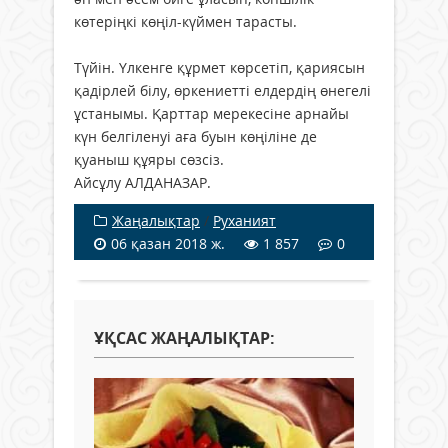
көтеріңкі көңіл-күймен тарасты.
Түйін. Үлкенге құрмет көрсетіп, қариясын
қадірлей білу, өркениетті елдердің өнегелі
ұстанымы. Қарттар мерекесіне арнайы
күн белгіленуі аға буын көңіліне де
қуаныш құяры сөзсіз.
Айсұлу АЛДАНАЗАР.
Жаңалықтар
/
Руханият
06 қазан 2018 ж.
1 857
0
ҰҚСАС ЖАҢАЛЫҚТАР: