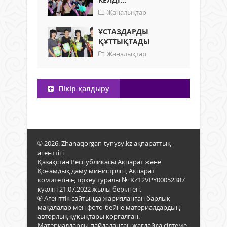
Жаңалықтар
ҰСТАЗДАРДЫ
ҚҰТТЫҚТАДЫ
Жаңалықтар
Пікір қалдыру
© 2026. Zhanaqorgan-tynysy.kz ақпараттық
агенттігі.
Қазақстан Республикасы Ақпарат және
Қоғамдық даму министрлігі, Ақпарат
комитетінің тіркеу туралы № KZ12VPY00052387
куәлігі 21.07.2022 жылы берілген.
® Агенттік сайтында жарияланған барлық
мақалалар мен фото-бейне материалдардың
авторлық құқықтары қорғалған.
Материалдарды пайдаланған жағдайда сілтеме