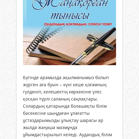
Бүгінде арамызда ақылманымыз болып
жүрген аға буын – күні кеше қоғамның
гүлденіп, келешектің көркеюіне үлес
қосқан түрлі саланың саңлақтары.
Солардың қатарында болашақты білім
бәсекесіне шыңдаған ұлағатты
ұстаздарымызды ұлықтау шарасы әр
жылда жаңаша мазмұнда
ұйымдастырылып келеді. Аудандық білім