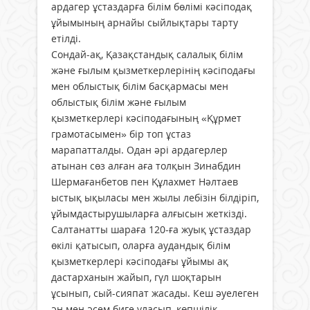
ардагер ұстаздарға білім бөлімі кәсіподақ
ұйымының арнайы сыйлықтары тарту
етілді.
Сондай-ақ, Қазақстандық салалық білім
және ғылым қызметкерлерінің кәсіподағы
мен облыстық білім басқармасы мен
облыстық білім және ғылым
қызметкерлері кәсіподағының «Құрмет
грамотасымен» бір топ ұстаз
марапатталды. Одан әрі ардагерлер
атынан сөз алған аға толқын Зинабдин
Шермағанбетов пен Құлахмет Нәлтаев
ыстық ықыласы мен жылы лебізін білдіріп,
ұйымдастырушыларға алғысын жеткізді.
Салтанатты шараға 120-ға жуық ұстаздар
өкілі қатысып, оларға аудандық білім
қызметкерлері кәсіподағы ұйымы ақ
дастарханын жайып, гүл шоқтарын
ұсынып, сый-сияпат жасады. Кеш әуелеген
ән мен әсем биге ұласып, көпшілік