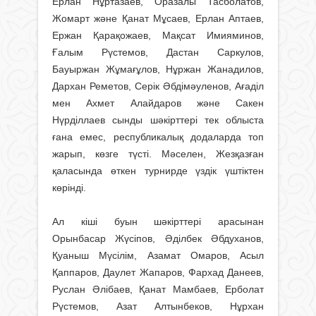
Ерлан Нұртазаев, Оразалы Тасболатов,
Жомарт және Қанат Мұсаев, Ерлан Аптаев,
Ержан Қарақожаев, Мақсат Имияминов,
Ғалым Рүстемов, Дастан Саркулов,
Бауыржан Жұмағұлов, Нұржан Жанадилов,
Дархан Реметов, Серік Әбдімәуленов, Ағаділ
мен Ахмет Алайдаров және Сакен
Нүрділлаев сынды шәкірттері тек облыста
ғана емес, республикалық додаларда топ
жарып, көзге түсті. Мәселен, Жезқазған
қаласында өткен турнирде үздік үштіктен
көрінді.
Ал кіші буын шәкірттері арасынан
Орынбасар Жүсіпов, Әділбек Әбдуханов,
Қуаныш Мүсілім, Азамат Омаров, Асыл
Қаппаров, Даулет Жапаров, Фархад Данеев,
Руслан Әлібаев, Қанат Мамбаев, Ерболат
Рүстемов, Азат Алтынбеков, Нұрхан