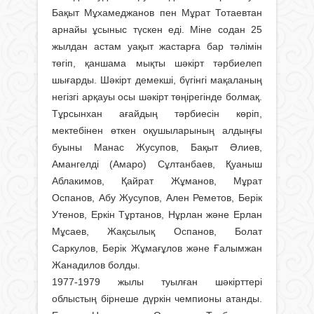
Бақыт Мұхамеджанов пен Мұрат Тотаевтан
арнайы ұсыныс түскен еді. Міне содан 25
жылдан астам уақыт жастарға бар тәлімін
төгіп, қаншама мықты шәкірт тәрбиелеп
шығарды. Шәкірт демекші, бүгінгі мақаланың
негізгі арқауы осы шәкірт төңірегінде болмақ.
Тұрсынхан ағайдың тәрбиесін көріп,
мектебінен өткен оқушыларының алдыңғы
буыны Манас Жусупов, Бақыт Әлиев,
Амангелді (Амаро) Сұлтанбаев, Қуаныш
Аблакимов, Қайрат Жұманов, Мұрат
Оспанов, Абу Жусупов, Ален Реметов, Берік
Утенов, Еркін Тұртанов, Нұрлан және Ерлан
Мұсаев, Жақсылық Оспанов, Болат
Саркулов, Берік Жұмағұлов және Ғалымжан
Жанадилов болды.
1977-1979 жылы туылған шәкірттері
облыстың бірнеше дүркін чемпионы атанды.