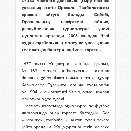
№163 мектепте денешынықтыру пәнінен
ұстаздық ететін Оразалы Тасболатовты
ерекше айтуға болады. Себебі,
Оразылының шәкірттері облыс,
республикалық турнирлерде үнемі
жүлдемен оралады. 2003 жылдан бері
аудан футболының өрлеуіне үлес қосып
келе жатқан бапкерді әңгімеге тарттық.
1977 жылы Жаңақорған кентінде туылып,
№163 мектеп табалдырығын аттаған
болашақ ұстаз кішкентайынан допқа құмар
болып өседі. Тұрсынхан ағайдан тәлім алған
ол 1994 жылы мектепті бітіріп, арман қуалап
Алматыға оқуға түседі.
– Алматы қаласында оқып жүргенде футбол
лигаларында өнер көрсете бастадым. Бес
жылға жуық тәжірибе жинақтап, туған өлкеге
қайта оралдым. Жаңақорғанға келіп, әсіресе