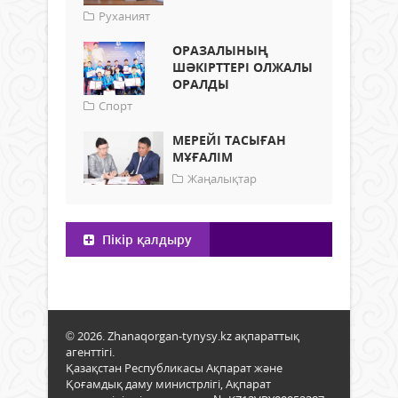
Руханият
ОРАЗАЛЫНЫҢ
ШӘКІРТТЕРІ ОЛЖАЛЫ
ОРАЛДЫ
Спорт
МЕРЕЙІ ТАСЫҒАН
МҰҒАЛІМ
Жаңалықтар
Пікір қалдыру
© 2026. Zhanaqorgan-tynysy.kz ақпараттық
агенттігі.
Қазақстан Республикасы Ақпарат және
Қоғамдық даму министрлігі, Ақпарат