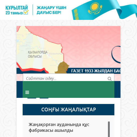
СОҢҒЫ ЖАҢАЛЫҚТАР
Жаңақорған ауданында құс
фабрикасы ашылды