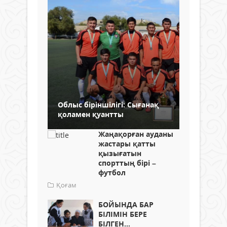
Облыс біріншілігі: Сығанақ
қоламен қуантты
Жаңақорған ауданы
жастары қатты
қызығатын
спорттың бірі –
футбол
Қоғам
БОЙЫНДА БАР
БІЛІМІН БЕРЕ
БІЛГЕН...