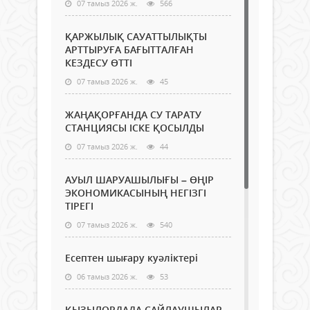
07 тамыз 2026 ж.
566
ҚАРЖЫЛЫҚ САУАТТЫЛЫҚТЫ
АРТТЫРУҒА БАҒЫТТАЛҒАН
КЕЗДЕСУ ӨТТІ
07 тамыз 2026 ж.
45
ЖАҢАҚОРҒАНДА СУ ТАРАТУ
СТАНЦИЯСЫ ІСКЕ ҚОСЫЛДЫ
07 тамыз 2026 ж.
44
АУЫЛ ШАРУАШЫЛЫҒЫ – ӨҢІР
ЭКОНОМИКАСЫНЫҢ НЕГІЗГІ
ТІРЕГІ
07 тамыз 2026 ж.
540
Есептен шығару куәліктері
06 тамыз 2026 ж.
53
ҚЫЗЫЛОРДАДА САЙЛАУШЫЛАР