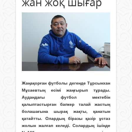
жан жоқ шығар
Жаңақорған футболы дегенде Тұрсынхан
Мұсаевтың есімі жаңғырып тұрады.
Аудандағы футбол мектебін
қалыптастырған бапкер талай жастың
болашағына шырақ жақты, қанатын
қатайтты. Олардың біразы қазір ұстаз
жолын жалғап келеді. Солардың ішінде