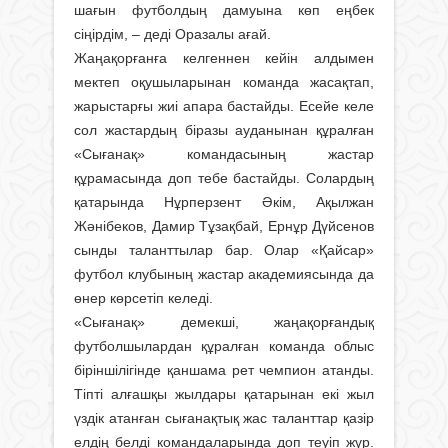
шағын футболдың дамуына көп еңбек
сіңірдім, – деді Оразалы ағай.
Жаңақорғанға келгеннен кейін алдымен
мектеп оқушыларынан команда жасақтап,
жарыстарғы жиі апара бастайды. Есейе келе
сол жастардың біразы ауданынан құралған
«Сығанақ» командасының жастар
құрамасында доп тебе бастайды. Солардың
қатарында Нұрперзент Әкім, Ақылжан
Жәнібеков, Дамир Тұзақбай, Ернұр Дүйсенов
сынды таланттылар бар. Олар «Қайсар»
футбол клубының жастар академиясында да
өнер көрсетіп келеді.
«Сығанақ» демекші, жаңақорғандық
футболшылардан құралған команда облыс
біріншілігінде қаншама рет чемпион атанды.
Тіпті алғашқы жыл­дары қатарынан екі жыл
үздік атанған сығанақтық жас таланттар қазір
елдің белді командаларында доп теуіп жүр.