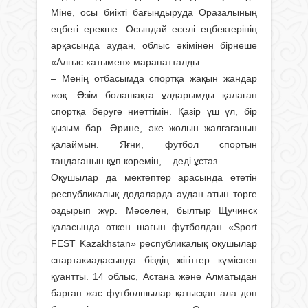
Міне, осы биікті бағындыруда Оразалының
еңбегі ерекше. Осындай еселі еңбектерінің
арқасында аудан, облыс әкімінен бірнеше
«Алғыс хатымен» марапатталды.
– Менің отбасымда спортқа жақын жандар
жоқ. Өзім болашақта ұлдарымды қалаған
спортқа беруге ниеттімін. Қазір үш ұл, бір
қызым бар. Әрине, әке жолын жалғағанын
қалаймын. Яғни, футбол спортын
таңдағанын құп көремін, – деді ұстаз.
Оқушылар да мектептер арасында өтетін
республикалық додаларда аудан атын төрге
оздырып жүр. Мәселен, былтыр Щучинск
қаласында өткен шағын футболдан «Sport
FEST Kazakhstan» республикалық оқу­шылар
спартакиадасында біздің жігіттер күміспен
қуантты. 14 облыс, Астана және Алматыдан
барған жас футболшылар қатысқан ала доп