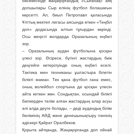
бәсекесінде жаңақорғандық «Сығанақ» аяқ
допшылары Сыр елінің футбол болашағын
көрсетті. Ал, биыл Петропавл қаласында
Ұлттық мектеп лигасы аясында өткен «Теңбіл
доп» додасында алтын тұғырдан көрінді.
Осы жеңісті жолдарда Оразалының еңбегі
зор.
– Оразалының аудан футболына қос­қан
үлесі зор. Әсіресе, бүгінгі жастардың биік
деңгейге көтерілуінде оның еңбегі еселі.
Тактика мен техниканы ұштастыра білетін
білікті маман. Тек қана футбол ғана емес,
оның волейбол спортына да қосқан үлесін
айта кеткен жөн. Сондықтан, осындай білікті
бапкерден тәлім алған жастардың алар асуы
әлі алда деуге болады, – деді аудандық білім
бөлімінің АӘД және денешынықтыру пәнінің
әдіскері Қайрат Оралбеков.
Қорыта айтқанда, Жаңақорғанда доп ойнай