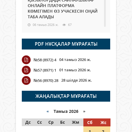
ОНЛАЙН ПЛАТФОРМА
КӨМЕГІМЕН ӨЗ УЧАСКЕСІН ОҢАЙ
ТАБА АЛАДЫ
06 тамыз 2026 ж.
67
Open Air: Қызылорда облысы
PDF НҰСҚАЛАР МҰРАҒАТЫ
полиция департаменті 20
мыңнан астам көрерменнің
қауіпсіздігін қамтамасыз етті
04 тамыз 2026 ж.
№58 (8972) 4
06 тамыз 2026 ж.
76
01 тамыз 2026 ж.
№57 (8971) 1
Wi-Fi ҚАБЫРҒА АРҚЫЛЫ ҚАЛАЙ
28 шілде 2026 ж.
№56 (8970) 28
ӨТЕДІ?
06 тамыз 2026 ж.
251
ЖАҢАЛЫҚТАР МҰРАҒАТЫ
Как могут проголосовать
граждане Казахстана,
«
Тамыз 2026 »
находящиеся за рубежом?
Дс
Сс
Ср
Бс
Жм
Сб
Жс
05 тамыз 2026 ж.
122
1
2