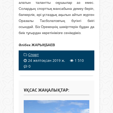
алатын талантты оқушылар аз емес.
Солардың спорттық мансабына демеу беріп,
бапкерлік, әрі ұстаздық ақылын айтып жүрген
Оразалы Тасболатовтың бүгінгі биігі
осындай. Біз Орекеңнің шәкірттерін бұдан да
биік тұғырдан көретінімізге сенімдіміз.
Әлібек ЖАРЫҚБАЕВ
Спорт
24 желтоқсан 2019 ж.
1 510
0
ҰҚСАС ЖАҢАЛЫҚТАР: