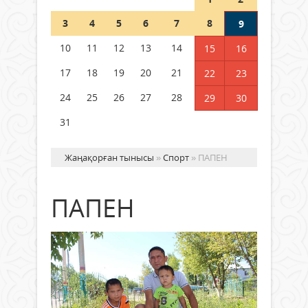
Шетелде жүрген Қазақстан
3
4
5
6
7
8
9
азаматтары қалай дауыс бере
алады?
10
11
12
13
14
15
16
05 тамыз 2026 ж.
172
17
18
19
20
21
22
23
24
25
26
27
28
29
30
31
Жаңақорған тынысы
»
Спорт
» ПАПЕН
ПАПЕН