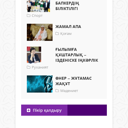
БАПКЕРДІҢ
БІЛІКТІЛІГІ
Спорт
ЖАМАЛ АПА
Қоғам
ҒЫЛЫМҒА
ҚҰШТАРЛЫҚ –
ІЗДЕНІСКЕ ІҢКӘРЛІК
Руханият
ӨНЕР – ЖҰТАМАС
ЖАҚҰТ
Мәдениет
Пікір қалдыру