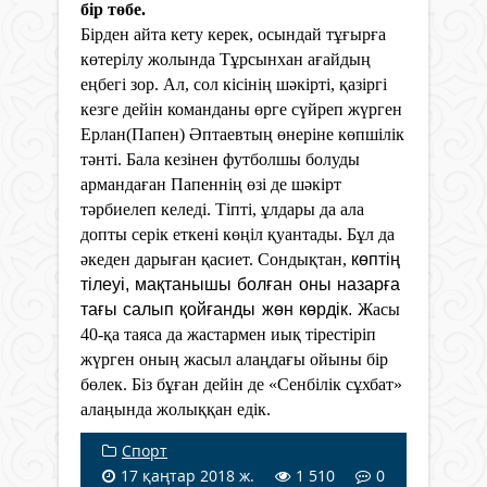
бір төбе.
Бірден айта кету керек, осындай тұғырға
көтерілу жолында Тұрсынхан ағайдың
еңбегі зор. Ал, сол кісінің шәкірті, қазіргі
кезге дейін команданы өрге сүйреп жүрген
Ерлан(Папен) Әптаевтың өнеріне көпшілік
тәнті. Бала кезінен футболшы болуды
армандаған Папеннің өзі де шәкірт
тәрбиелеп келеді. Тіпті, ұлдары да ала
допты серік еткені көңіл қуантады. Бұл да
әкеден дарыған қасиет. Сондықтан,
көптің
тілеуі, мақтанышы болған оны назарға
тағы салып қойғанды жөн көрдік.
Жасы
40-қа таяса да жастармен иық тірестіріп
жүрген оның жасыл алаңдағы ойыны бір
бөлек. Біз бұған дейін де «Сенбілік сұхбат»
алаңында жолыққан едік.
Спорт
17 қаңтар 2018 ж.
1 510
0