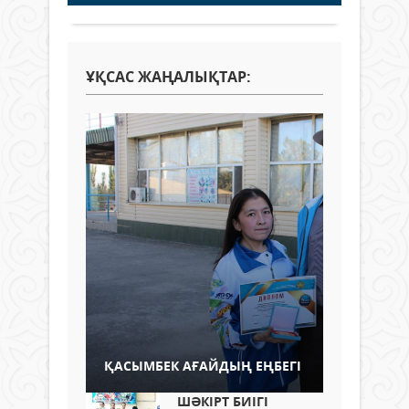
ҰҚСАС ЖАҢАЛЫҚТАР:
ҚАСЫМБЕК АҒАЙДЫҢ ЕҢБЕГІ
ШӘКІРТ БИІГІ