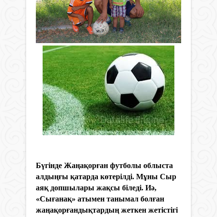
Бүгінде Жаңақорған футболы облыста
алдыңғы қатарда көтерілді. Мұны Сыр
аяқ допшылары жақсы біледі. Иә,
«Сығанақ» атымен танымал болған
жаңақорғандықтардың жеткен жетістігі