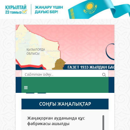
СОҢҒЫ ЖАҢАЛЫҚТАР
Жаңақорған ауданында құс
фабрикасы ашылды