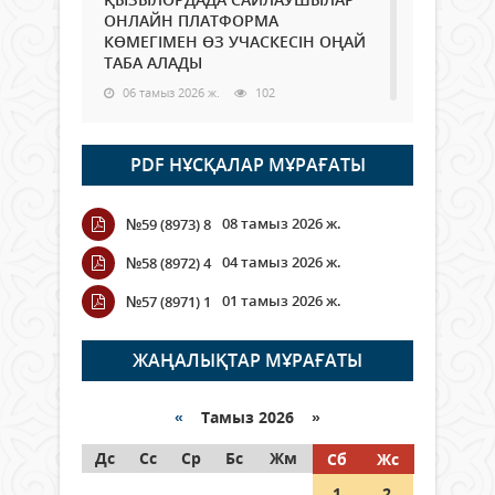
ОНЛАЙН ПЛАТФОРМА
КӨМЕГІМЕН ӨЗ УЧАСКЕСІН ОҢАЙ
ТАБА АЛАДЫ
06 тамыз 2026 ж.
102
Open Air: Қызылорда облысы
PDF НҰСҚАЛАР МҰРАҒАТЫ
полиция департаменті 20
мыңнан астам көрерменнің
қауіпсіздігін қамтамасыз етті
08 тамыз 2026 ж.
№59 (8973) 8
06 тамыз 2026 ж.
125
04 тамыз 2026 ж.
№58 (8972) 4
Wi-Fi ҚАБЫРҒА АРҚЫЛЫ ҚАЛАЙ
01 тамыз 2026 ж.
№57 (8971) 1
ӨТЕДІ?
06 тамыз 2026 ж.
279
ЖАҢАЛЫҚТАР МҰРАҒАТЫ
Как могут проголосовать
граждане Казахстана,
«
Тамыз 2026 »
находящиеся за рубежом?
Дс
Сс
Ср
Бс
Жм
Сб
Жс
05 тамыз 2026 ж.
161
1
2