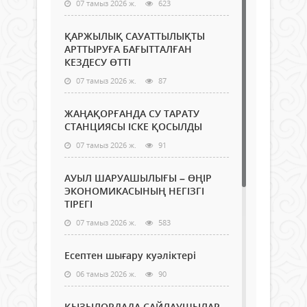
07 тамыз 2026 ж.
623
ҚАРЖЫЛЫҚ САУАТТЫЛЫҚТЫ
АРТТЫРУҒА БАҒЫТТАЛҒАН
КЕЗДЕСУ ӨТТІ
07 тамыз 2026 ж.
87
ЖАҢАҚОРҒАНДА СУ ТАРАТУ
СТАНЦИЯСЫ ІСКЕ ҚОСЫЛДЫ
07 тамыз 2026 ж.
91
АУЫЛ ШАРУАШЫЛЫҒЫ – ӨҢІР
ЭКОНОМИКАСЫНЫҢ НЕГІЗГІ
ТІРЕГІ
07 тамыз 2026 ж.
583
Есептен шығару куәліктері
06 тамыз 2026 ж.
90
ҚЫЗЫЛОРДАДА САЙЛАУШЫЛАР