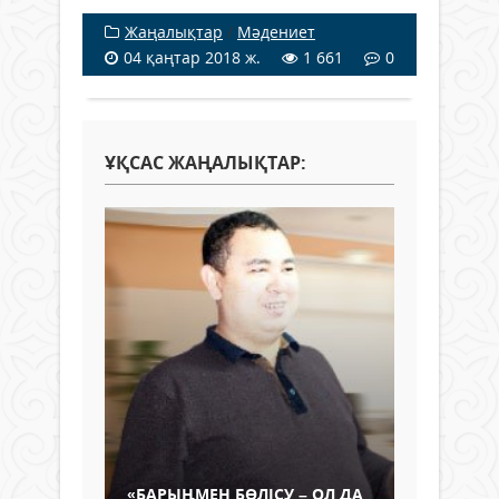
Жаңалықтар
/
Мәдениет
04 қаңтар 2018 ж.
1 661
0
ҰҚСАС ЖАҢАЛЫҚТАР:
«БАРЫҢМЕН БӨЛІСУ – ОЛ ДА