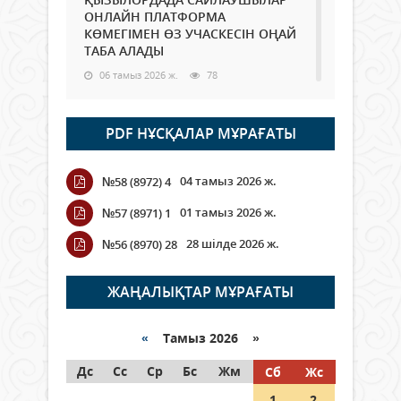
ОНЛАЙН ПЛАТФОРМА
КӨМЕГІМЕН ӨЗ УЧАСКЕСІН ОҢАЙ
ТАБА АЛАДЫ
06 тамыз 2026 ж.
78
Open Air: Қызылорда облысы
PDF НҰСҚАЛАР МҰРАҒАТЫ
полиция департаменті 20
мыңнан астам көрерменнің
қауіпсіздігін қамтамасыз етті
04 тамыз 2026 ж.
№58 (8972) 4
06 тамыз 2026 ж.
84
01 тамыз 2026 ж.
№57 (8971) 1
Wi-Fi ҚАБЫРҒА АРҚЫЛЫ ҚАЛАЙ
28 шілде 2026 ж.
№56 (8970) 28
ӨТЕДІ?
06 тамыз 2026 ж.
255
ЖАҢАЛЫҚТАР МҰРАҒАТЫ
Как могут проголосовать
граждане Казахстана,
«
Тамыз 2026 »
находящиеся за рубежом?
Дс
Сс
Ср
Бс
Жм
Сб
Жс
05 тамыз 2026 ж.
134
1
2