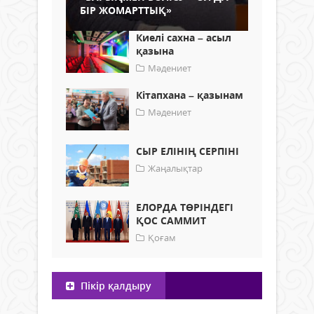
БІР ЖОМАРТТЫҚ»
Киелі сахна – асыл
қазына
Мәдениет
Кітапхана – қазынам
Мәдениет
СЫР ЕЛІНІҢ СЕРПІНІ
Жаңалықтар
ЕЛОРДА ТӨРІНДЕГІ
ҚОС САММИТ
Қоғам
Пікір қалдыру