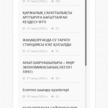
07 тамыз 2026 ж.
583
ҚАРЖЫЛЫҚ САУАТТЫЛЫҚТЫ
АРТТЫРУҒА БАҒЫТТАЛҒАН
КЕЗДЕСУ ӨТТІ
07 тамыз 2026 ж.
59
ЖАҢАҚОРҒАНДА СУ ТАРАТУ
СТАНЦИЯСЫ ІСКЕ ҚОСЫЛДЫ
07 тамыз 2026 ж.
58
АУЫЛ ШАРУАШЫЛЫҒЫ – ӨҢІР
ЭКОНОМИКАСЫНЫҢ НЕГІЗГІ
ТІРЕГІ
07 тамыз 2026 ж.
551
Есептен шығару куәліктері
06 тамыз 2026 ж.
63
ҚЫЗЫЛОРДАДА САЙЛАУШЫЛАР