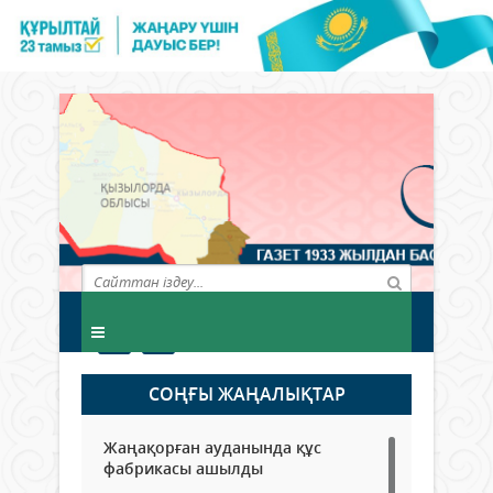
СОҢҒЫ ЖАҢАЛЫҚТАР
Жаңақорған ауданында құс
фабрикасы ашылды