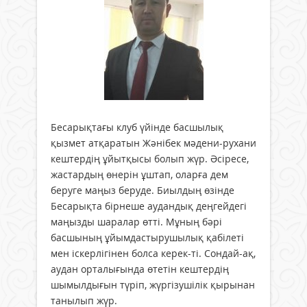
Бесарықтағы клуб үйінде басшылық
қызмет атқаратын Жәнібек мәдени-рухани
кештердің ұйытқысы болып жүр. Әсіресе,
жастардың өнерін ұштап, оларға дем
беруге маңыз беруде. Биылдың өзінде
Бесарықта бірнеше аудандық деңгейдегі
маңызды шаралар өтті. Мұның бәрі
басшының ұйымдастырушылық қабілеті
мен іскерлігінен болса керек-ті. Сондай-ақ,
аудан орталығында өтетін кештердің
шымылдығын түріп, жүргізушілік қырынан
танылып жүр.