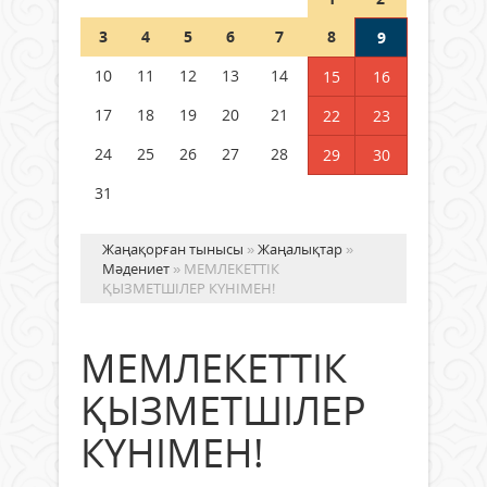
Шетелде жүрген Қазақстан
3
4
5
6
7
8
9
азаматтары қалай дауыс бере
алады?
10
11
12
13
14
15
16
05 тамыз 2026 ж.
170
17
18
19
20
21
22
23
24
25
26
27
28
29
30
31
Жаңақорған тынысы
»
Жаңалықтар
»
Мәдениет
» МЕМЛЕКЕТТІК
ҚЫЗМЕТШІЛЕР КҮНІМЕН!
МЕМЛЕКЕТТІК
ҚЫЗМЕТШІЛЕР
КҮНІМЕН!