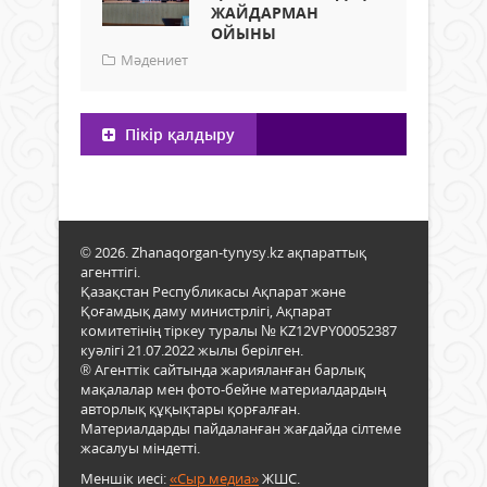
ЖАЙДАРМАН
ОЙЫНЫ
Мәдениет
Пікір қалдыру
© 2026. Zhanaqorgan-tynysy.kz ақпараттық
агенттігі.
Қазақстан Республикасы Ақпарат және
Қоғамдық даму министрлігі, Ақпарат
комитетінің тіркеу туралы № KZ12VPY00052387
куәлігі 21.07.2022 жылы берілген.
® Агенттік сайтында жарияланған барлық
мақалалар мен фото-бейне материалдардың
авторлық құқықтары қорғалған.
Материалдарды пайдаланған жағдайда сілтеме
жасалуы міндетті.
Меншік иесі:
«Сыр медиа»
ЖШС.