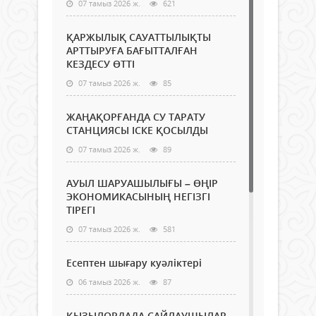
07 тамыз 2026 ж.
621
ҚАРЖЫЛЫҚ САУАТТЫЛЫҚТЫ
АРТТЫРУҒА БАҒЫТТАЛҒАН
КЕЗДЕСУ ӨТТІ
07 тамыз 2026 ж.
85
ЖАҢАҚОРҒАНДА СУ ТАРАТУ
СТАНЦИЯСЫ ІСКЕ ҚОСЫЛДЫ
07 тамыз 2026 ж.
89
АУЫЛ ШАРУАШЫЛЫҒЫ – ӨҢІР
ЭКОНОМИКАСЫНЫҢ НЕГІЗГІ
ТІРЕГІ
07 тамыз 2026 ж.
581
Есептен шығару куәліктері
06 тамыз 2026 ж.
87
ҚЫЗЫЛОРДАДА САЙЛАУШЫЛАР