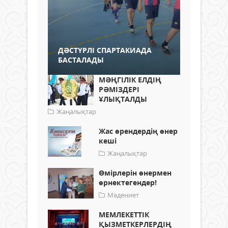
ДӘСТҮРЛІ СПАРТАКИАДА
БАСТАЛАДЫ
МӘҢГІЛІК ЕЛДІҢ
РӘМІЗДЕРІ
ҰЛЫҚТАЛДЫ
Жаңалықтар
Жас өрендердің өнер
кеші
Жаңалықтар
Өмірлерін өнермен
өрнектегендер!
Мәдениет
МЕМЛЕКЕТТІК
ҚЫЗМЕТКЕРЛЕРДІҢ