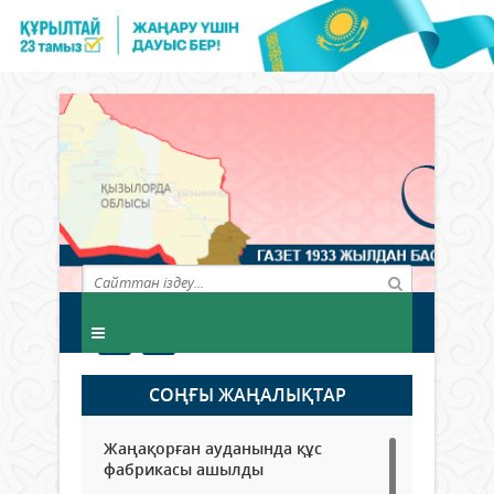
СОҢҒЫ ЖАҢАЛЫҚТАР
Жаңақорған ауданында құс
фабрикасы ашылды