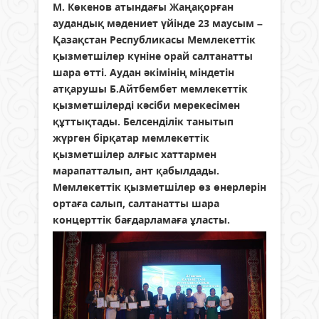
М. Көкенов атындағы Жаңақорған
аудандық мәдениет үйінде 23 маусым –
Қазақстан Республикасы Мемлекеттік
қызметшілер күніне орай салтанатты
шара өтті. Аудан әкімінің міндетін
атқарушы Б.Айтбембет мемлекеттік
қызметшілерді кәсіби мерекесімен
құттықтады. Белсенділік танытып
жүрген бірқатар мемлекеттік
қызметшілер алғыс хаттармен
марапатталып, ант қабылдады.
Мемлекеттік қызметшілер өз өнерлерін
ортаға салып, салтанатты шара
концерттік бағдарламаға ұласты.