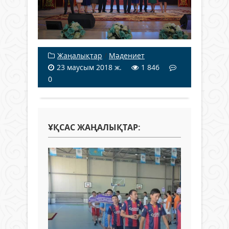
Жаңалықтар
/
Мәдениет
23 маусым 2018 ж.
1 846
0
ҰҚСАС ЖАҢАЛЫҚТАР: