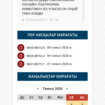
ОНЛАЙН ПЛАТФОРМА
КӨМЕГІМЕН ӨЗ УЧАСКЕСІН ОҢАЙ
ТАБА АЛАДЫ
06 тамыз 2026 ж.
100
Open Air: Қызылорда облысы
PDF НҰСҚАЛАР МҰРАҒАТЫ
полиция департаменті 20
мыңнан астам көрерменнің
қауіпсіздігін қамтамасыз етті
08 тамыз 2026 ж.
№59 (8973) 8
06 тамыз 2026 ж.
121
04 тамыз 2026 ж.
№58 (8972) 4
Wi-Fi ҚАБЫРҒА АРҚЫЛЫ ҚАЛАЙ
01 тамыз 2026 ж.
№57 (8971) 1
ӨТЕДІ?
06 тамыз 2026 ж.
277
ЖАҢАЛЫҚТАР МҰРАҒАТЫ
Как могут проголосовать
граждане Казахстана,
«
Тамыз 2026 »
находящиеся за рубежом?
Дс
Сс
Ср
Бс
Жм
Сб
Жс
05 тамыз 2026 ж.
159
1
2