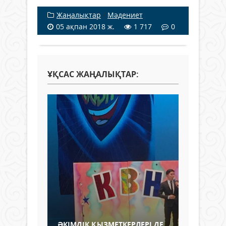
Жаңалықтар
/
Мәдениет
05 ақпан 2018 ж.
1 717
0
ҰҚСАС ЖАҢАЛЫҚТАР:
ӘКІМДІК ҚЫЗМЕТКЕРЛЕРІ ДЕ