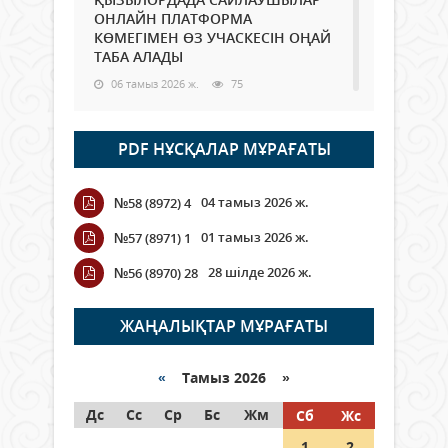
ОНЛАЙН ПЛАТФОРМА
КӨМЕГІМЕН ӨЗ УЧАСКЕСІН ОҢАЙ
ТАБА АЛАДЫ
06 тамыз 2026 ж.
75
Open Air: Қызылорда облысы
PDF НҰСҚАЛАР МҰРАҒАТЫ
полиция департаменті 20
мыңнан астам көрерменнің
қауіпсіздігін қамтамасыз етті
04 тамыз 2026 ж.
№58 (8972) 4
06 тамыз 2026 ж.
83
01 тамыз 2026 ж.
№57 (8971) 1
Wi-Fi ҚАБЫРҒА АРҚЫЛЫ ҚАЛАЙ
28 шілде 2026 ж.
№56 (8970) 28
ӨТЕДІ?
06 тамыз 2026 ж.
253
ЖАҢАЛЫҚТАР МҰРАҒАТЫ
Как могут проголосовать
граждане Казахстана,
«
Тамыз 2026 »
находящиеся за рубежом?
Дс
Сс
Ср
Бс
Жм
Сб
Жс
05 тамыз 2026 ж.
132
1
2