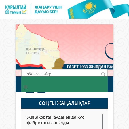
СОҢҒЫ ЖАҢАЛЫҚТАР
Жаңақорған ауданында құс
фабрикасы ашылды