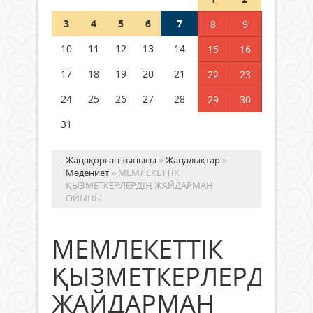
Шетелде жүрген Қазақстан
3
4
5
6
7
8
9
азаматтары қалай дауыс бере
алады?
10
11
12
13
14
15
16
05 тамыз 2026 ж.
143
17
18
19
20
21
22
23
24
25
26
27
28
29
30
31
Жаңақорған тынысы
»
Жаңалықтар
»
Мәдениет
» МЕМЛЕКЕТТІК
ҚЫЗМЕТКЕРЛЕРДІҢ ЖАЙДАРМАН
ОЙЫНЫ
МЕМЛЕКЕТТІК
ҚЫЗМЕТКЕРЛЕРДІҢ
ЖАЙДАРМАН