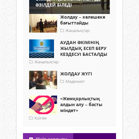
ӘЗІЛДЕЙ БІЛЕДІ
Жолдау – келешеке
бағыттайды
Жаңалықтар
АУДАН ӘКІМІНІҢ
ЖЫЛДЫҚ ЕСЕП БЕРУ
КЕЗДЕСУІ БАСТАЛДЫ
Жаңалықтар
ЖОЛДАУ ЖҮГІ
Мәдениет
«Жемқорлықтың
алдын алу – басты
міндет»
Қоғам