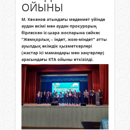
ОЙЫНЫ
М. Көкенов атындағы мәдениет үйінде
аудан әкімі мен аудан прокурорың
бірлескен іс-шара жоспарына сәйкес
"Жемқорлық – індет, жою-міндет" атты
ауылдық әкімдік қызметкерлері
(жастар ісі мамандары мен заңгерлер)
арасындағы КТА ойыны өткізілді.