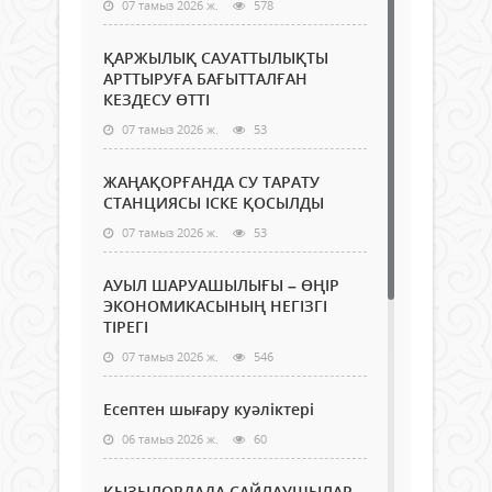
07 тамыз 2026 ж.
578
ҚАРЖЫЛЫҚ САУАТТЫЛЫҚТЫ
АРТТЫРУҒА БАҒЫТТАЛҒАН
КЕЗДЕСУ ӨТТІ
07 тамыз 2026 ж.
53
ЖАҢАҚОРҒАНДА СУ ТАРАТУ
СТАНЦИЯСЫ ІСКЕ ҚОСЫЛДЫ
07 тамыз 2026 ж.
53
АУЫЛ ШАРУАШЫЛЫҒЫ – ӨҢІР
ЭКОНОМИКАСЫНЫҢ НЕГІЗГІ
ТІРЕГІ
07 тамыз 2026 ж.
546
Есептен шығару куәліктері
06 тамыз 2026 ж.
60
ҚЫЗЫЛОРДАДА САЙЛАУШЫЛАР