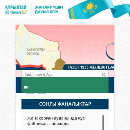
СОҢҒЫ ЖАҢАЛЫҚТАР
Жаңақорған ауданында құс
фабрикасы ашылды