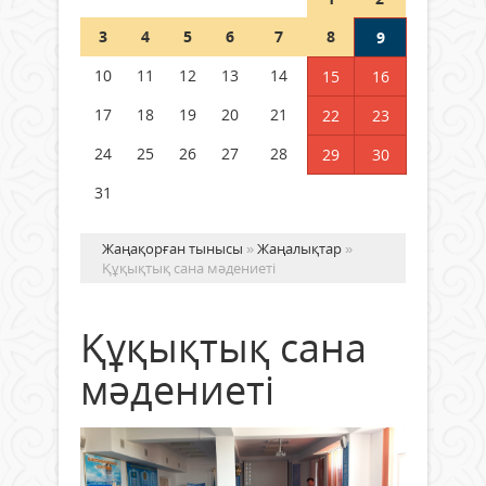
Шетелде жүрген Қазақстан
3
4
5
6
7
8
9
азаматтары қалай дауыс бере
алады?
10
11
12
13
14
15
16
05 тамыз 2026 ж.
169
17
18
19
20
21
22
23
24
25
26
27
28
29
30
31
Жаңақорған тынысы
»
Жаңалықтар
»
Құқықтық сана мәдениеті
Құқықтық сана
мәдениеті