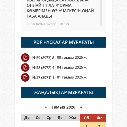
ОНЛАЙН ПЛАТФОРМА
КӨМЕГІМЕН ӨЗ УЧАСКЕСІН ОҢАЙ
ТАБА АЛАДЫ
06 тамыз 2026 ж.
99
Open Air: Қызылорда облысы
PDF НҰСҚАЛАР МҰРАҒАТЫ
полиция департаменті 20
мыңнан астам көрерменнің
қауіпсіздігін қамтамасыз етті
08 тамыз 2026 ж.
№59 (8973) 8
06 тамыз 2026 ж.
118
04 тамыз 2026 ж.
№58 (8972) 4
Wi-Fi ҚАБЫРҒА АРҚЫЛЫ ҚАЛАЙ
01 тамыз 2026 ж.
№57 (8971) 1
ӨТЕДІ?
06 тамыз 2026 ж.
276
ЖАҢАЛЫҚТАР МҰРАҒАТЫ
Как могут проголосовать
граждане Казахстана,
«
Тамыз 2026 »
находящиеся за рубежом?
Дс
Сс
Ср
Бс
Жм
Сб
Жс
05 тамыз 2026 ж.
158
1
2