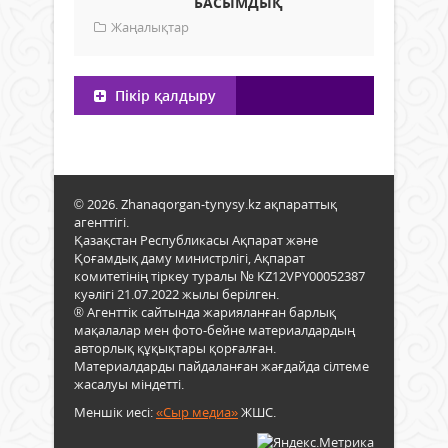
БАСЫМДЫҚ
Жаңалықтар
Пікір қалдыру
© 2026. Zhanaqorgan-tynysy.kz ақпараттық
агенттігі.
Қазақстан Республикасы Ақпарат және
Қоғамдық даму министрлігі, Ақпарат
комитетінің тіркеу туралы № KZ12VPY00052387
куәлігі 21.07.2022 жылы берілген.
® Агенттік сайтында жарияланған барлық
мақалалар мен фото-бейне материалдардың
авторлық құқықтары қорғалған.
Материалдарды пайдаланған жағдайда сілтеме
жасалуы міндетті.
Меншік иесі:
«Сыр медиа»
ЖШС.