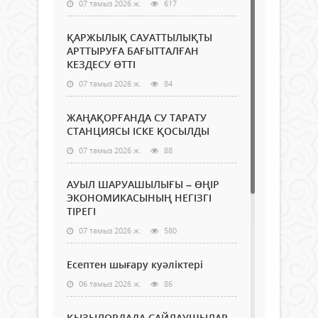
07 тамыз 2026 ж.
617
ҚАРЖЫЛЫҚ САУАТТЫЛЫҚТЫ
АРТТЫРУҒА БАҒЫТТАЛҒАН
КЕЗДЕСУ ӨТТІ
07 тамыз 2026 ж.
84
ЖАҢАҚОРҒАНДА СУ ТАРАТУ
СТАНЦИЯСЫ ІСКЕ ҚОСЫЛДЫ
07 тамыз 2026 ж.
88
АУЫЛ ШАРУАШЫЛЫҒЫ – ӨҢІР
ЭКОНОМИКАСЫНЫҢ НЕГІЗГІ
ТІРЕГІ
07 тамыз 2026 ж.
580
Есептен шығару куәліктері
06 тамыз 2026 ж.
86
ҚЫЗЫЛОРДАДА САЙЛАУШЫЛАР