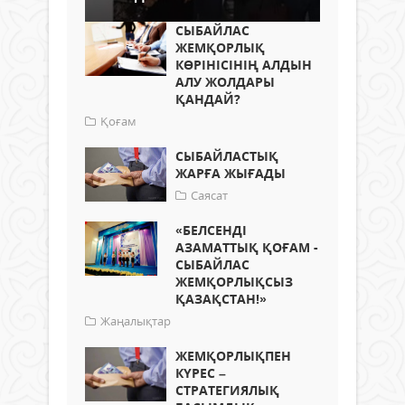
СЫБАЙЛАС
ЖЕМҚОРЛЫҚ
КӨРІНІСІНІҢ АЛДЫН
АЛУ ЖОЛДАРЫ
ҚАНДАЙ?
Қоғам
СЫБАЙЛАСТЫҚ
ЖАРҒА ЖЫҒАДЫ
Саясат
«БЕЛСЕНДІ
АЗАМАТТЫҚ ҚОҒАМ -
СЫБАЙЛАС
ЖЕМҚОРЛЫҚСЫЗ
ҚАЗАҚСТАН!»
Жаңалықтар
ЖЕМҚОРЛЫҚПЕН
КҮРЕС –
СТРАТЕГИЯЛЫҚ