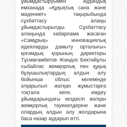
ұйымдастыруымен аудандық
емханада «Құқықтық сана және
мәдениет» тақырыбында
сұхбаттасу алаңы
ұйымдастырылды. Сұхбаттасу
алаңында хабарлама жасаған
«Самұрық» инновациялық
идеяларды дамыту орталығы»
қоғамдық қорының директоры
Тұсмағамбетов Жандос Бектайұлы
сыбайлас жемқорлық пен құқық
бұзушылықтардың алдын алу
бойынша облыс көлемінде
атқарылып жатқан жұмыстарға
тоқтала келе, емдеу
ұйымдарындағы кездесіп жатқан
жемқорлық тәуекелдеріне және
олардың алдын алу жолдарына
баса назар аударып өтті.