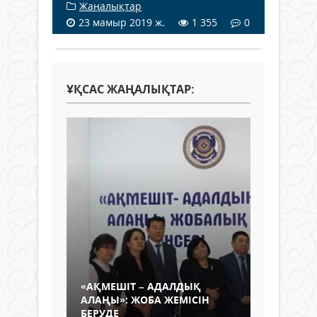
Жаңалықтар
23 мамыр 2019 ж.
1 355
0
ҰҚСАС ЖАҢАЛЫҚТАР:
«АҚМЕШІТ – АДАЛДЫҚ
АЛАҢЫ»: ЖОБА ЖЕМІСІН
БЕРУДЕ