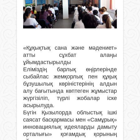
«Құқықтық сана және мәдениет»
атты сұхбат алаңы
ұйымдастырылды
Еліміздің барлық өңірлерінде
сыбайлас жемқорлық пен құқық
бұзушылық көріністерінің алдын
алу бағытында көптеген жұмыстар
жүргізіліп, түрлі жобалар іске
асырылуда.
Бүгін Қызылорда облыстық ішкі
саясат басқармасы мен «Самұрық»
инновациялық идеяларды дамыту
орталығы» қоғамдық қорының