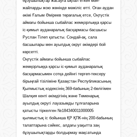
бұзушылықтар жасауға ықпал еткен мән-
жайларды жою жөнінде мәжіліс өтті. Оған аудан
әкімі Ғалым Әміреев төрағалық етсе, Оңтүстік
аймағы бойынша сыбайлас жемқорлыққа қарсы
іс-қимыл ауданаралық басқармасы басшысы
Руслан Тілеп қатысты. Сондай-ақ, сала
басшылары мен ауылдық округ әкімдері бой
көрсетті.
Оңтүстік аймағы бойынша сыбайлас
жемқорлыққа қарсы іс-қимыл ауданаралық
басқармасымен сотқа дейінгі тергеп-тексеру
бірыңғай тізіліміне Қазақстан Республикасының
Қылмыстық кодексінің 369-бабының 2-бөлігімен
Шалқия кенті әкімдігінің және Төменарық
ауылдық округі лауазымды тұлғаларына
қатысты тіркелген №184340011000005
қылмыстық іс бойынша ҚР ҚПК-нің 200-бабының
талаптарына сәйкес, алдағы уақытта заң
бұзушылықтарды болдырмау мақсатында