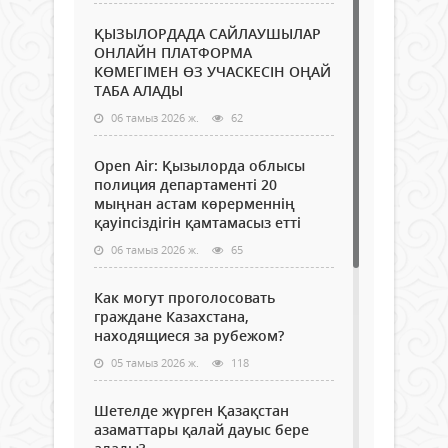
ҚЫЗЫЛОРДАДА САЙЛАУШЫЛАР
ОНЛАЙН ПЛАТФОРМА
КӨМЕГІМЕН ӨЗ УЧАСКЕСІН ОҢАЙ
ТАБА АЛАДЫ
06 тамыз 2026 ж.
62
Open Air: Қызылорда облысы
полиция департаменті 20
мыңнан астам көрерменнің
қауіпсіздігін қамтамасыз етті
06 тамыз 2026 ж.
65
Как могут проголосовать
граждане Казахстана,
находящиеся за рубежом?
05 тамыз 2026 ж.
118
Шетелде жүрген Қазақстан
азаматтары қалай дауыс бере