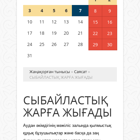
3
4
5
6
7
8
9
Германия аптап ыстыққа
байланысты суды үнемдей
10
11
12
13
14
15
16
бастады
17
18
19
20
21
22
23
04 тамыз 2026 ж.
96
24
25
26
27
28
29
30
31
Жаңақорған тынысы
»
Саясат
»
СЫБАЙЛАСТЫҚ ЖАРҒА ЖЫҒАДЫ
СЫБАЙЛАСТЫҚ
ЖАРҒА ЖЫҒАДЫ
Аудан әкімдігінің мәжіліс залында қылмыстық
құқық бұзушылықтар және басқа да заң