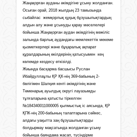
Жаңақорған ауданы әкімдігіне ұсыну жолданған.
Осыған орай, 2018 жылдың 23 тамызында
сыбайлас жемқорлық құқық бұзушылықтардың
алдын алу және ұсынуды қарау мәселелері
бойынша Жаңақорған аудан әкімдігінің мәжіліс
залында барлық аудандағы мемлекеттік мекеме
қызметкерлері және бұқаралық ақпарат
құралдарының өкілдерінің қатысуымен кең
көлемде кездесу өткізілді.
Жиында басқарма басшысы Руслан
Ибайдуллаұлы ҚР ҚК-нің 369-бабының 2-
бөлігімен Шалқия кенті әкімдігінің және
Төменарық ауылдық округі лауазымды
тұлғаларына қатысты тіркелген
№184340011000005 қылмыстық іс аясында, ҚР
ҚПК-нің 200-бабының талаптарына сәйкес,
алдағы уақытта заң бұзушылықтарды
болдырмау мақсатында жолданған ұсыну
бойынша баяндама жасап, түсіндірме