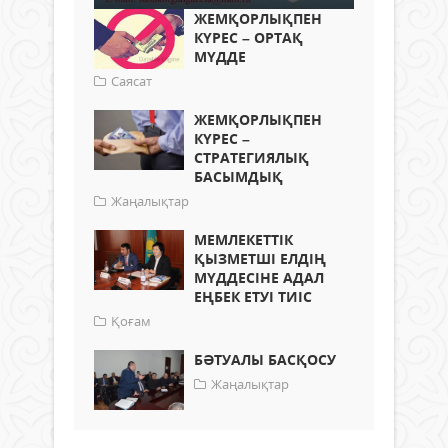
ЖЕМҚОРЛЫҚПЕН
КҮРЕС – ОРТАҚ
МҮДДЕ
Саясат
ЖЕМҚОРЛЫҚПЕН
КҮРЕС –
СТРАТЕГИЯЛЫҚ
БАСЫМДЫҚ
Жаңалықтар
МЕМЛЕКЕТТІК
ҚЫЗМЕТШІ ЕЛДІҢ
МҮДДЕСІНЕ АДАЛ
ЕҢБЕК ЕТУІ ТИІС
Қоғам
БӘТУАЛЫ БАСҚОСУ
Жаңалықтар