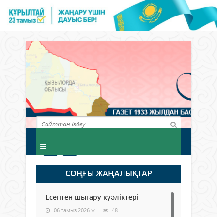
СОҢҒЫ ЖАҢАЛЫҚТАР
Есептен шығару куәліктері
06 тамыз 2026 ж.
48