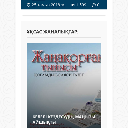
25 тамыз 2018 ж.
1 599
0
ҰҚСАС ЖАҢАЛЫҚТАР:
КЕЛЕЛІ КЕЗДЕСУДІҢ МАҢЫЗЫ
АЙШЫҚТЫ