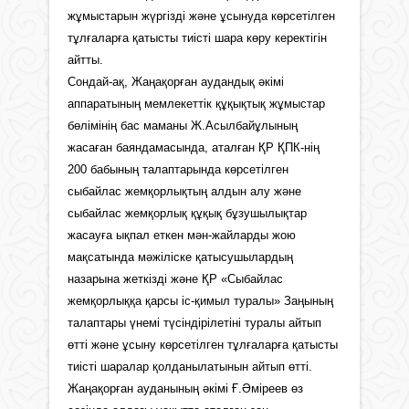
жұмыстарын жүргізді және ұсынуда көрсетілген
тұлғаларға қатысты тиісті шара көру керектігін
айтты.
Сондай-ақ, Жаңақорған аудандық әкімі
аппаратының мемлекеттік құқықтық жұмыстар
бөлімінің бас маманы Ж.Асылбайұлының
жасаған баяндамасында, аталған ҚР ҚПК-нің
200 бабының талаптарында көрсетілген
сыбайлас жемқорлықтың алдын алу және
сыбайлас жемқорлық құқық бұзушылықтар
жасауға ықпал еткен мән-жайларды жою
мақсатында мәжіліске қатысушылардың
назарына жеткізді және ҚР «Сыбайлас
жемқорлыққа қарсы іс-қимыл туралы» Заңының
талаптары үнемі түсіндірілетіні туралы айтып
өтті және ұсыну көрсетілген тұлғаларға қатысты
тиісті шаралар қолданылатынын айтып өтті.
Жаңақорған ауданының әкімі Ғ.Әміреев өз