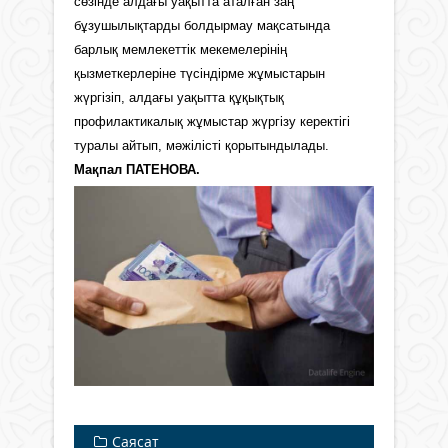
сөзінде алдағы уақытта аталған заң
бұзушылықтарды болдырмау мақсатында
барлық мемлекеттік мекемелерінің
қызметкерлеріне түсіндірме жұмыстарын
жүргізіп, алдағы уақытта құқықтық
профилактикалық жұмыстар жүргізу керектігі
туралы айтып, мәжілісті қорытындылады.
Мақпал ПАТЕНОВА.
Саясат