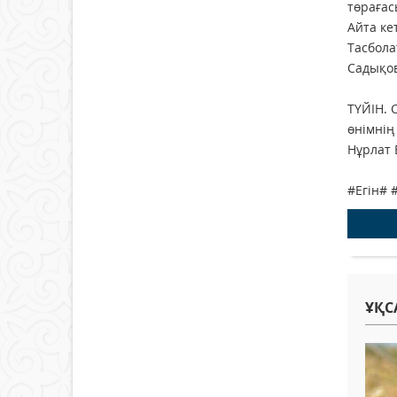
төрағас
Айта ке
Тасбола
Садықов
ТҮЙІН. 
өнімнің 
Нұрлат
#Егін# 
ҰҚС