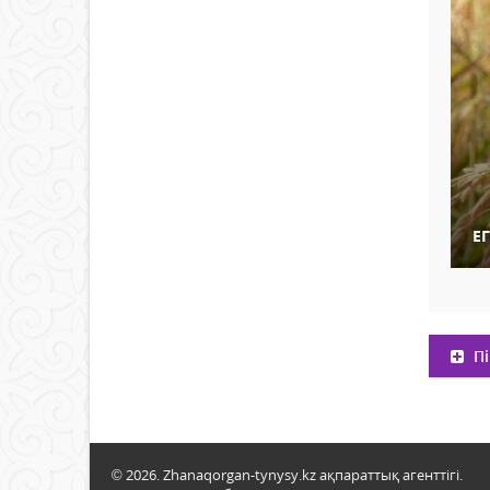
Е
Пі
© 2026. Zhanaqorgan-tynysy.kz ақпараттық агенттігі.