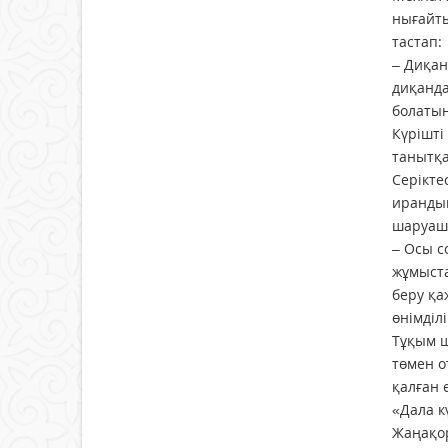
нығайты
тастап:
– Диқан
диқанда
болатын
Күрішті
танытқа
Серікте
ирандық
шаруашы
– Осы с
жұмыста
беру қа
өнімділ
Тұқым ш
төмен о
қалған 
«Дала к
Жаңақор