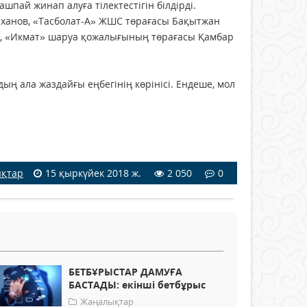
пай жинап алуға тілектестігін білдірді.
ханов, «Тасболат-А» ЖШС төра­ғасы Бақытжан
, «Икмат» шаруа қожалығының төрағасы Қамбар
ың ала жаздайғы еңбегінің көрінісі. Ендеше, мол
қтар
15 қыркүйек 2018 ж.
2 050
0
БЕТБҰРЫСТАР ДАМУҒА
БАСТАДЫ: екінші бетбұрыс
Жаңалықтар