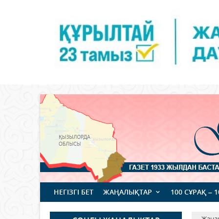
НЕГІЗГІ БЕТ
ЖАҢАЛЫҚТАР
100 СҰРАҚ – 
Жаңа