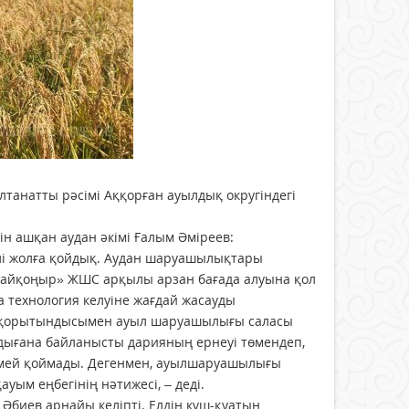
танатты рәсімі Аққорған ауылдық округіндегі
ін ашқан аудан әкімі Ғалым Әміреев:
лі жолға қойдық. Аудан шаруашылықтары
Байқоңыр» ЖШС арқылы арзан бағада алуына қол
ңа технология келуіне жағдай жасауды
 қорытындысымен ауыл шаруашылығы саласы
дығана байланысты дарияның ернеуі төмендеп,
тірмей қоймады. Дегенмен, ауылшаруашылығы
ауым еңбегінің нәтижесі, – деді.
 Әбиев арнайы келіпті. Елдің күш-қуатын