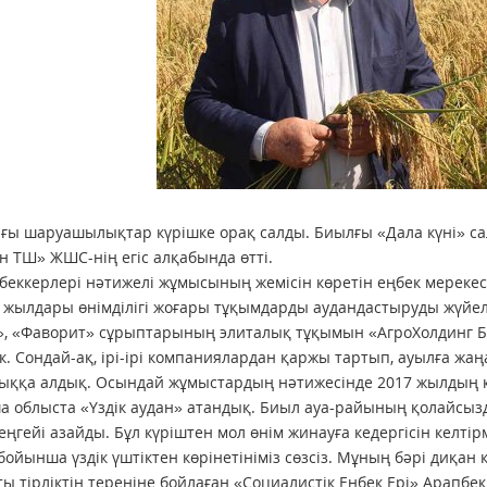
ғы шаруашылықтар күрішке орақ салды. Биылғы «Дала күні» сал
ен ТШ» ЖШС-нің егіс алқабында өтті.
беккерлері нәтижелі жұмысының жемісін көретін еңбек ме­рекес
 жылдары өнімділігі жоғары тұқымдарды аудандастыруды жүйе
, «Фаворит» сұрыптарының эли­талық тұқымын «АгроХолдинг 
ік. Сондай-ақ, ірі-ірі компаниялардан қаржы тартып, ауылға жа
ыққа алдық. Осындай жұмыстардың нәтижесінде 2017 жылдың
 облыста «Үздік аудан» атандық. Биыл ауа-райының қолайсыз
еңгейі азайды. Бұл күріштен мол өнім жинауға кедергісін кел
бойынша үздік үштіктен көрінетініміз сөзсіз. Мұның бәрі диқан қ
ы тірліктің тереңіне бойлаған «Социалистік Еңбек Ері» Арапбек