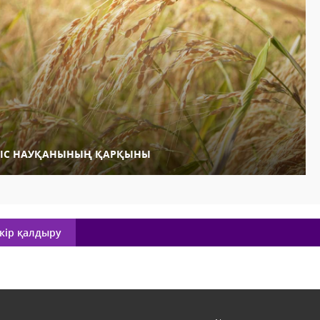
ГІС НАУҚАНЫНЫҢ ҚАРҚЫНЫ
кір қалдыру