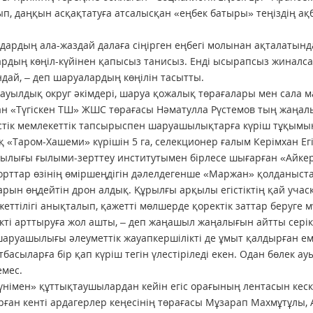
п, даңқын асқақтатуға атсалысқан «еңбек батыры» теңіздің ақ
дардың ала-жаздай далаға сіңірген еңбегі молынан ақталатынд
рдың көңіл-күйінен қапысыз танисыз. Енді ысырапсыз жиналса,
дай, – деп шаруалардың көңілін тасытты.
 ауылдық округ әкімдері, шаруа қожалық төрағалары мен сала м
н «Түгіскен ТШ» ЖШС төрағасы Нәматулла Рүстемов тың жаңалы
стік мемлекеттік тапсырыспен шаруашылықтарға күріш тұқымы
 «Таром-Хашеми» күрішін 5 га, селекционер ғалым Керімхан Е
лығы ғылыми-зерттеу институтымен бірлесе шығарған «Айкері
орттар өзінің өміршеңдігін дәлелдегенше «Маржан» қолданыс
рын өңдейтін дрон алдық. Құрылғы арқылы егістіктің қай уча
жеттілігі анықталып, қажетті мөлшерде қоректік заттар беруге м
ікті арттыруға жол ашты, – деп жаңашыл жаңалығын айтты серік
аруашылығы әлеуметтік жауапкершілікті де ұмыт қалдырған емес
тбасыларға бір қап күріш тегін үлестіріледі екен. Одан бөлек
емес.
үнімен» құттықтаушылардан кейін егіс орағының лентасын кеск
ған кенті ардагерлер кеңесінің төрағасы Мұзарап Махмұтұлы, 