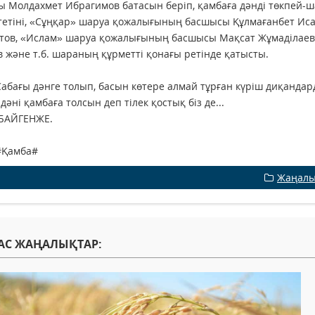
ы Молдахмет Ибрагимов батасын беріп, қамбаға дәнді төкпей-шаш
тетіні, «Сұңқар» шаруа қожалығының басшысы Құлмағанбет Иса
тов, «Ислам» шаруа қожалығының басшысы Мақсат Жұмаділаев
 және т.б. шараның құрметті қонағы ретінде қатысты.
Сабағы дәнге толып, басын көтере алмай тұрған күріш диқандард
дәні қамбаға толсын деп тілек қостық біз де...
 БАЙГЕНЖЕ.
#Қамба#
Жаңалы
АС ЖАҢАЛЫҚТАР: