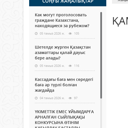
СОҢҒЫ ЖАҢАЛЫҚТАР
Как могут проголосовать
ҚА
граждане Казахстана,
находящиеся за рубежом?
05 тамыз 2026 ж.
105
Шетелде жүрген Қазақстан
азаматтары қалай дауыс
бере алады?
05 тамыз 2026 ж.
116
Кассадағы баға мен сөредегі
баға әр түрлі болған
жағдайда
04 тамыз 2026 ж.
97
ҮКІМЕТТІК ЕМЕС ҰЙЫМДАРҒА
АРНАЛҒАН СЫЙЛЫҚАҚЫ
КОНКУРСЫНА ӨТІНІМ
ҚАБЫЛДАУ БАСТАЛДЫ