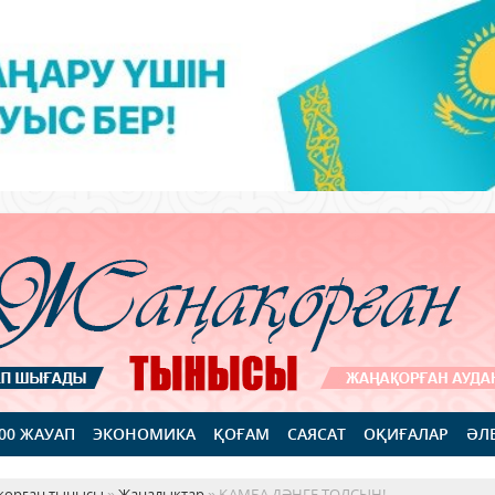
100 ЖАУАП
ЭКОНОМИКА
ҚОҒАМ
САЯСАТ
ОҚИҒАЛАР
ӘЛ
қорған тынысы
»
Жаңалықтар
» ҚАМБА ДӘНГЕ ТОЛСЫН!