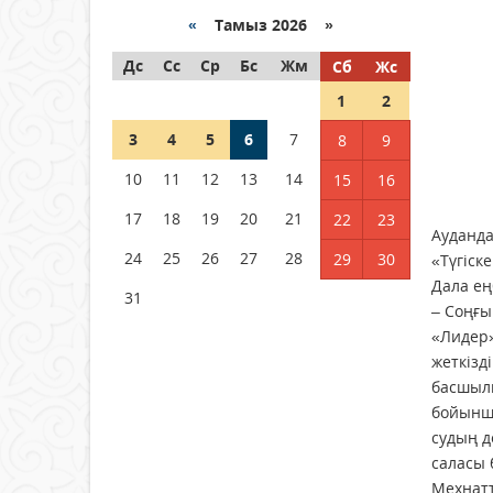
04 тамыз 2026 ж.
95
«
Тамыз 2026 »
Дс
РУСЛАН РҮСТЕМҰЛЫ ОБЛЫС
Сс
Ср
Бс
Жм
Сб
Жс
ӘКІМІНІҢ КЕҢЕСШІСІ БОЛЫП
1
2
ТАҒАЙЫНДАЛДЫ
3
04 тамыз 2026 ж.
4
5
6
98
7
8
9
10
11
12
13
14
15
16
Қысқы демалыс 14 күн:
2026–2027 оқу жылына
17
18
19
20
21
22
23
арналған каникул кестесі
Ауданда
бекітілді
24
25
26
27
28
29
30
«Түгіск
04 тамыз 2026 ж.
124
Дала ең
31
– Соңғы
«Лидер»
жеткізд
басшыл
бойынша
судың д
саласы 
Мехнатт