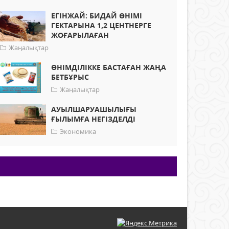
ЕГІНЖАЙ: БИДАЙ ӨНІМІ
ГЕКТАРЫНА 1,2 ЦЕНТНЕРГЕ
ЖОҒАРЫЛАҒАН
Жаңалықтар
ӨНІМДІЛІККЕ БАСТАҒАН ЖАҢА
БЕТБҰРЫС
Жаңалықтар
АУЫЛШАРУАШЫЛЫҒЫ
ҒЫЛЫМҒА НЕГІЗДЕЛДІ
Экономика