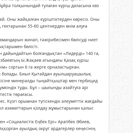
бұйра толқынындай тулаған күріш даласына көз
ай. Оны жайқалған күріштіктерден көресіз. Оны
 гектарынан 55-60 центнерден өнім алуға
амандарын жинап, тәжірибесімен бөлісуді ниет
қтарымен бөлісті.
н дайындайтын болғандықтан «Лидерді» 140 га,
гізбаевтың Ы.Жақаев атындағы Қазақ күріш
м» сортын 6 га жерге орналастырған.
та болады. Биыл Қытайдан ауылшаруашылық
скісіне минералды тыңайтқыштар мен гербицид
үмкіндік туды. Бұл – шығынды азайтуға әрі
тестік төрағасы.
. Күзгі орымнан түгіскендік әлеуметтік жағдайы
 ауыл азаматтарын қолдау жұмыстарынан қалыс
ен «Социалистік Еңбек Ері» Арапбек Әбиев,
Аққорған ауылдық округ ардагерлер кеңесінің