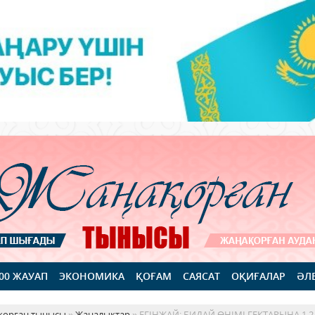
100 ЖАУАП
ЭКОНОМИКА
ҚОҒАМ
САЯСАТ
ОҚИҒАЛАР
ӘЛ
қорған тынысы
»
Жаңалықтар
» ЕГІНЖАЙ: БИДАЙ ӨНІМІ ГЕКТАРЫНА 1