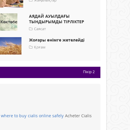
Жаңалықтар
АЯДАЙ АУЫЛДАҒЫ
ТЫНДЫРЫМДЫ ТІРЛІКТЕР
Саясат
Жоғары өнімге жетелейді
Қоғам
Пікір
2
e
where to buy cialis online safely
Acheter Cialis