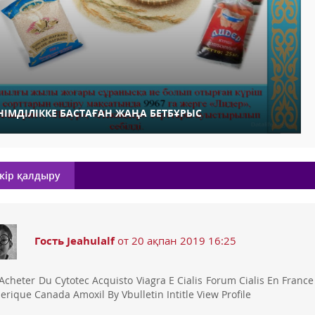
НІМДІЛІККЕ БАСТАҒАН ЖАҢА БЕТБҰРЫС
кір қалдыру
Гость Jeahulalf
от 20 ақпан 2019 16:25
Acheter Du Cytotec Acquisto Viagra E Cialis Forum Cialis En Franc
erique Canada Amoxil By Vbulletin Intitle View Profile