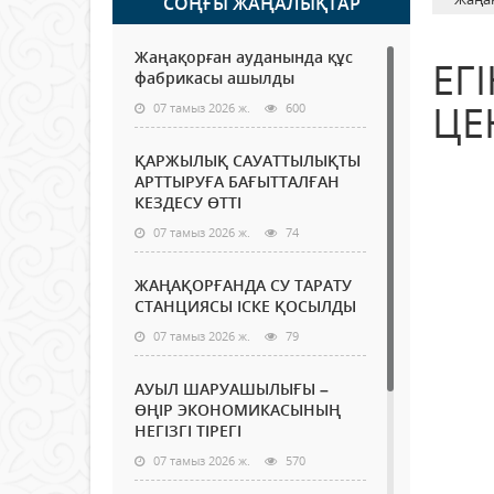
СОҢҒЫ ЖАҢАЛЫҚТАР
Жаңақорған ауданында құс
ЕГ
фабрикасы ашылды
ЦЕ
07 тамыз 2026 ж.
600
ҚАРЖЫЛЫҚ САУАТТЫЛЫҚТЫ
АРТТЫРУҒА БАҒЫТТАЛҒАН
КЕЗДЕСУ ӨТТІ
07 тамыз 2026 ж.
74
ЖАҢАҚОРҒАНДА СУ ТАРАТУ
СТАНЦИЯСЫ ІСКЕ ҚОСЫЛДЫ
07 тамыз 2026 ж.
79
АУЫЛ ШАРУАШЫЛЫҒЫ –
ӨҢІР ЭКОНОМИКАСЫНЫҢ
НЕГІЗГІ ТІРЕГІ
07 тамыз 2026 ж.
570