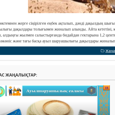
көктемнен жерге сіңірілген еңбек ақталып, дәнді дақылдың шығы
лығы дақылдары толығымен жиналып алынды. Айта кететіні, кү
, алдыңғы жылмен салыстырғанда бидайдан гектарына 1,2 центн
көкөніс және тағы басқа ауыл шаруашылығы дақылдары жиналып, 
Жаңа
АС ЖАҢАЛЫҚТАР: