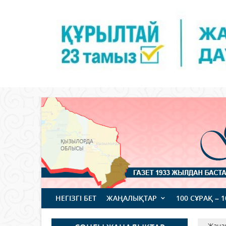
НЕГІЗГІ БЕТ
ЖАҢАЛЫҚТАР
100 СҰРАҚ – 
Жаңа