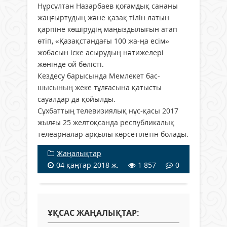
Нұрсұлтан Назарбаев қоғамдық сананы
жаңғыртудың және қазақ тілін латын
қарпіне көшірудің маңыздылығын атап
өтіп, «Қазақстандағы 100 жа-ңа есім»
жобасын іске асырудың нәтижелері
жөнінде ой бөлісті.
Кездесу барысында Мемлекет бас-
шысының жеке тұлғасына қатысты
сауалдар да қойылды.
Сұхбаттың телевизиялық нұс-қасы 2017
жылғы 25 желтоқсанда республикалық
телеарналар арқылы көрсетілетін болады.
Жаңалықтар
04 қаңтар 2018 ж.
1 857
0
ҰҚСАС ЖАҢАЛЫҚТАР: