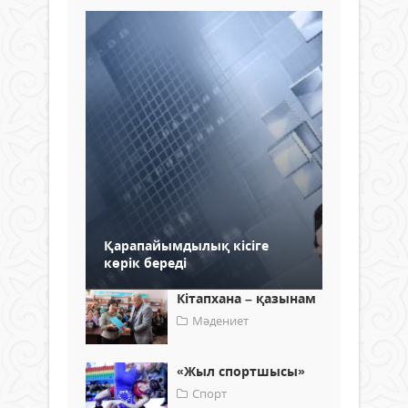
Қарапайымдылық кісіге
көрік береді
Кітапхана – қазынам
Мәдениет
«Жыл спортшысы»
Спорт