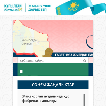
СОҢҒЫ ЖАҢАЛЫҚТАР
Жаңақорған ауданында құс
фабрикасы ашылды