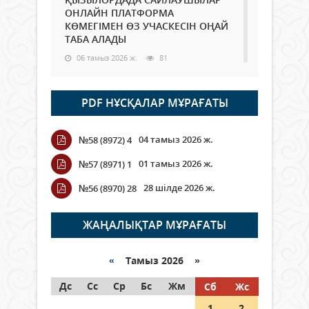
ОНЛАЙН ПЛАТФОРМА
КӨМЕГІМЕН ӨЗ УЧАСКЕСІН ОҢАЙ
ТАБА АЛАДЫ
06 тамыз 2026 ж.
81
Open Air: Қызылорда облысы
PDF НҰСҚАЛАР МҰРАҒАТЫ
полиция департаменті 20
мыңнан астам көрерменнің
қауіпсіздігін қамтамасыз етті
04 тамыз 2026 ж.
№58 (8972) 4
06 тамыз 2026 ж.
88
01 тамыз 2026 ж.
№57 (8971) 1
Wi-Fi ҚАБЫРҒА АРҚЫЛЫ ҚАЛАЙ
28 шілде 2026 ж.
№56 (8970) 28
ӨТЕДІ?
06 тамыз 2026 ж.
257
ЖАҢАЛЫҚТАР МҰРАҒАТЫ
Как могут проголосовать
граждане Казахстана,
«
Тамыз 2026 »
находящиеся за рубежом?
Дс
Сс
Ср
Бс
Жм
Сб
Жс
05 тамыз 2026 ж.
139
1
2