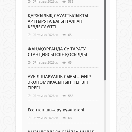
07 тамыз 2026 ж.
588
ҚАРЖЫЛЫҚ САУАТТЫЛЫҚТЫ
АРТТЫРУҒА БАҒЫТТАЛҒАН
КЕЗДЕСУ ӨТТІ
07 тамыз 2026 ж.
65
ЖАҢАҚОРҒАНДА СУ ТАРАТУ
СТАНЦИЯСЫ ІСКЕ ҚОСЫЛДЫ
07 тамыз 2026 ж.
65
АУЫЛ ШАРУАШЫЛЫҒЫ – ӨҢІР
ЭКОНОМИКАСЫНЫҢ НЕГІЗГІ
ТІРЕГІ
07 тамыз 2026 ж.
558
Есептен шығару куәліктері
06 тамыз 2026 ж.
68
ҚЫЗЫЛОРДАДА САЙЛАУШЫЛАР