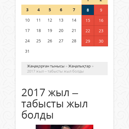
Шетелде жүрген Қазақстан
3
4
5
6
7
8
9
азаматтары қалай дауыс бере
алады?
10
11
12
13
14
15
16
05 тамыз 2026 ж.
149
17
18
19
20
21
22
23
24
25
26
27
28
29
30
31
Жаңақорған тынысы
»
Жаңалықтар
»
2017 жыл – табысты жыл болды
2017 жыл –
табысты жыл
болды