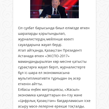
Ол сұхбат барысында биыл елімізде өткен
шараларды қорытындылап,
журналистердің мейлінше өзекті
сауалдарына жауап берді.
Атап айтқанда, Қазақстан Президенті
Астанада өткен «ЭКСПО-2017»
мамандандырылған көр-месіне қатысты
сұрақтарға жауап беріп, журналистерге
бұл іс-шара ел экономикасына
мультипликативтік тұрғыдан оң әсер
еткенін айтты.
Елбасы еңбек миграциясы, «Жасыл»
экономика қағидаттарын ен-гізу және
«Цифрлық Қазақстан» бағдарламасын іске
асыру мәсе-лелеріне ерекше тоқталды.