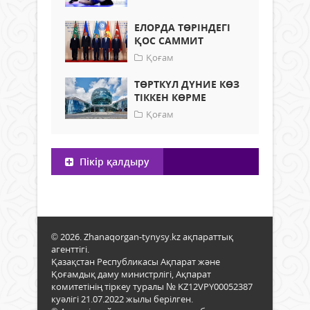
ЕЛОРДА ТӨРІНДЕГІ
ҚОС САММИТ
Қоғам
ТӨРТКҮЛ ДҮНИЕ КӨЗ
ТІККЕН КӨРМЕ
Қоғам
Пікір қалдыру
© 2026. Zhanaqorgan-tynysy.kz ақпараттық
агенттігі.
Қазақстан Республикасы Ақпарат және
Қоғамдық даму министрлігі, Ақпарат
комитетінің тіркеу туралы № KZ12VPY00052387
куәлігі 21.07.2022 жылы берілген.