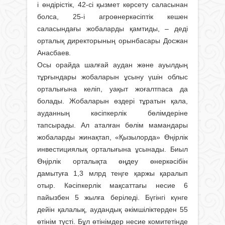
і өндірістік, 42-сі қызмет көрсету саласынан
болса, 25-і агроөнеркәсіптік кешен
саласындағы жобалар­ды қамтиды, – деді
орталық директорының орынбасары Досжан
Анасбаев.
Осы орайда шалғай аудан және ауылдың
тұрғындары жобаларын ұсыну үшін облыс
орталығына келіп, уақыт жоғалтпаса да
болады. Жобаларын өздері тұратын қала,
ауданның кәсіпкерлік бөлімдеріне
тапсырады. Ал аталған бөлім мамандары
жобаларды жинақтап, «Қызылорда» Өңірлік
инвестициялық орталығына ұсынады. Биыл
Өңірлік орталықта өңдеу өнеркәсібін
дамытуға 1,3 млрд теңге қаржы қаралып
отыр. Кәсіпкерлік мақсаттағы несие 6
пайызбен 5 жылға беріледі. Бүгінгі күнге
дейін қалалық, аудандық әкімшіліктерден 55
өтінім түсті. Бұл өтінімдер несие комитетінде