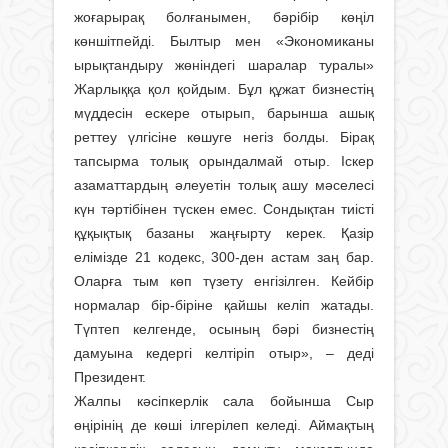
жоғарырақ болғанымен, бәрібір көңіл
көншітпейді. Былтыр мен «Экономиканы
ырықтандыру жөніндегі шаралар туралы»
Жарлыққа қол қойдым. Бұл құжат бизнестің
мүддесін ескере отырып, барынша ашық
реттеу үлгісіне көшуге негіз болды. Бірақ
тапсырма толық орындалмай отыр. Іскер
азаматтардың әлеуетін толық ашу мәселесі
күн тәртібінен түскен емес. Сондықтан тиісті
құқықтық базаны жаңғырту керек. Қазір
елімізде 21 кодекс, 300-ден астам заң бар.
Оларға тым көп түзету енгізілген. Кейбір
нормалар бір-біріне қайшы келіп жатады.
Түптеп келгенде, осының бәрі бизнестің
дамуына кедергі келтіріп отыр», – деді
Президент.
Жалпы кәсіпкерлік сала бойынша Сыр
өңірінің де көші ілгерілеп келеді. Аймақтың