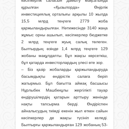
кәсіпкерлік саласын дамыту мақсатында
құрылған «Қызылорда» Өңірлік
инвестициялық орталығы арқылы 10 жылда
15,5 млрд теңгеге 2779 жоба
қаржыландырылған. Нәтижесінде 3140 жаңа
жұмыс орны ашылып, кәсіпкерлер бюджетке
2 млрд теңгеге жуық салық төлеген.
Былтырдың өзінде 1,4 млрд теңгеге 129
жобаны мақұлдапты. Бұл жақсы көрсеткіш,
бұл қатарда инвесторлардың үлесі өте зор.
– Біз қазір жобаларды қаржыландыруда
басымдықты өндірістік салаға беріп
жатырмыз. Бұл бағытта аймақ басшысы
Нұрлыбек Машбекұлы жергілікті тауар
өндірушілердің қатарын артты­ру жөнінде
нақты тапсырма берді. Өндіріспен
айналысудың тиімді екенін жыл өткен сайын
кәсіпкерлер де жақсы түсініп келеді.
Былтырғы қаржыландырған 129 жобаның 53-