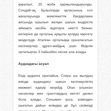
қаралып, 20 жоба қаржыландырылды.
Сондай-ақ, Қызылорда қаласының сол
жағалауында мемлекеттік бағдарлама
аясында ашылып жатқан шағын өндірістік
аймақта кәсібін жүргізуге ниетті бизнес
иелеріне де орталық арқылы қолдау көрсету
көзделуде. Аталған орталыққа орналасатын
кәсіпкерлер құрал-жабдық үшін Өңірлік
орталықтан 3 пайызбен несие ала алады.
Аудандағы ахуал
Енді ауданға оралайық. Соңғы үш жылдың
өзінде аудандағы шағын кәсіпкерліктің
көкжиегі едәуір кеңейді. Оған алынған
несиелер мен гранттардың көптігі дәлел
бола алады. Сонымен қоса, өзімізден
шығатын дайын өнімдер де бұл сөзімізді