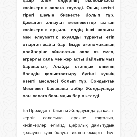
Қазір әлем елдерінің экономикасы
кәсіпкерлік салаға тәуелді. Оның негізгі
тірегі шағын бизнесте болып тұр.
Дамыған алпауыт мемлекеттер шағын
кәсіпкерлік арқылы елдің ішкі нарығы
мен әлеуметтік ахуалды тұрақты етіп
отырған жайы бар. Бізде экономиканың
драйверіне айналатын сала аз емес,
аграрлы сала мен жер асты байлығымыз
баршылық. Алайда отандық өнімнің
брендін қалыптастыру бүгінгі күннің
өзекті мәселесі болып тұр. Сондықтан
Мемлекет басшысы әрбір Жолдауында
осы салаға басымдық беріп келеді.
Ел Президенті биылғы Жолдауында да кәсіп­
керлік саласына ерекше тоқталып,
кәсіпкерлер елімізді цифрлық дамытудың
қозғаушы күші болуға тиістігін ескертті. Бұл