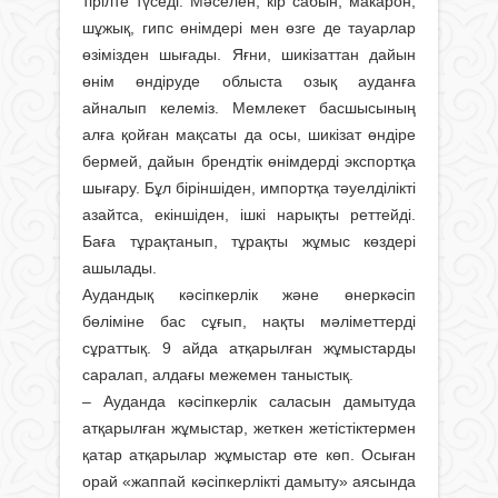
тірілте түседі. Мәселен, кір сабын, макарон,
шұжық, гипс өнімдері мен өзге де тауарлар
өзімізден шығады. Яғни, шикізаттан дайын
өнім өндіруде облыста озық ауданға
айналып келеміз. Мемлекет басшысының
алға қойған мақсаты да осы, шикізат өндіре
бермей, дайын брендтік өнімдерді экспортқа
шығару. Бұл біріншіден, импортқа тәуелділікті
азайтса, екіншіден, ішкі нарықты реттейді.
Баға тұрақтанып, тұрақты жұмыс көздері
ашылады.
Аудандық кәсіпкерлік және өнеркәсіп
бөліміне бас сұғып, нақты мәліметтерді
сұраттық. 9 айда атқарылған жұмыстарды
саралап, алдағы межемен таныстық.
– Ауданда кәсіпкерлік саласын дамытуда
атқарылған жұмыстар, жеткен жетістіктермен
қатар атқарылар жұмыстар өте көп. Осыған
орай «жаппай кәсіпкерлікті дамыту» аясында