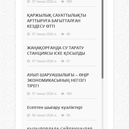
07 тамыз 2026 ж.
589
ҚАРЖЫЛЫҚ САУАТТЫЛЫҚТЫ
АРТТЫРУҒА БАҒЫТТАЛҒАН
КЕЗДЕСУ ӨТТІ
07 тамыз 2026 ж.
66
ЖАҢАҚОРҒАНДА СУ ТАРАТУ
СТАНЦИЯСЫ ІСКЕ ҚОСЫЛДЫ
07 тамыз 2026 ж.
67
АУЫЛ ШАРУАШЫЛЫҒЫ – ӨҢІР
ЭКОНОМИКАСЫНЫҢ НЕГІЗГІ
ТІРЕГІ
07 тамыз 2026 ж.
560
Есептен шығару куәліктері
06 тамыз 2026 ж.
69
ҚЫЗЫЛОРДАДА САЙЛАУШЫЛАР