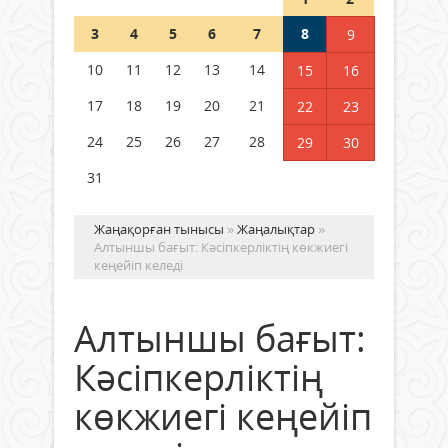
Шетелде жүрген Қазақстан
3
4
5
6
7
8
9
азаматтары қалай дауыс бере
алады?
10
11
12
13
14
15
16
05 тамыз 2026 ж.
150
17
18
19
20
21
22
23
24
25
26
27
28
29
30
31
Жаңақорған тынысы
»
Жаңалықтар
»
Алтыншы бағыт: Кәсіпкерліктің көкжиегі
кеңейіп келеді
Алтыншы бағыт:
Кәсіпкерліктің
көкжиегі кеңейіп