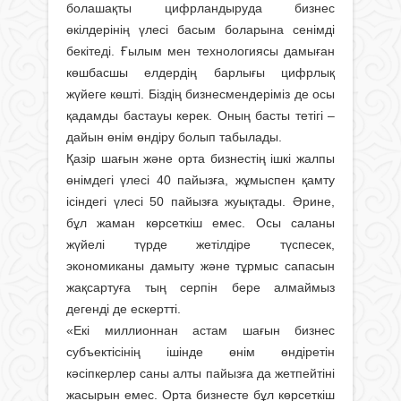
болашақты цифрландыруда бизнес
өкілдерінің үлесі басым боларына сенім­ді
бекітеді. Ғылым мен технологиясы дамыған
көшбасшы елдердің барлығы цифрлық
жүйеге көшті. Біздің бизнесмендеріміз де осы
қадамды бастауы керек. Оның басты тетігі –
дайын өнім өндіру болып табылады.
Қазір шағын және орта бизнестің ішкі жалпы
өнімдегі үлесі 40 пайызға, жұмыспен қамту
ісіндегі үлесі 50 пайызға жуықтады. Әрине,
бұл жаман көрсеткіш емес. Осы саланы
жүйелі түрде жетілдіре түспесек,
экономиканы дамыту және тұрмыс сапасын
жақсартуға тың серпін бере алмаймыз
дегенді де ескертті.
«Екі миллионнан астам шағын бизнес
субъектісінің ішінде өнім өндіретін
кәсіпкерлер саны алты пайызға да жетпейтіні
жасырын емес. Орта бизнесте бұл көрсеткіш