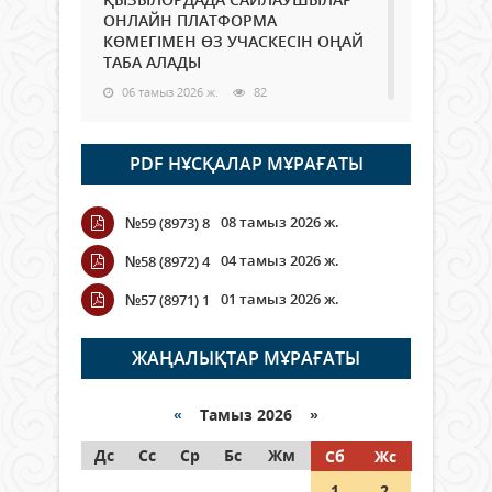
ОНЛАЙН ПЛАТФОРМА
КӨМЕГІМЕН ӨЗ УЧАСКЕСІН ОҢАЙ
ТАБА АЛАДЫ
06 тамыз 2026 ж.
82
Open Air: Қызылорда облысы
PDF НҰСҚАЛАР МҰРАҒАТЫ
полиция департаменті 20
мыңнан астам көрерменнің
қауіпсіздігін қамтамасыз етті
08 тамыз 2026 ж.
№59 (8973) 8
06 тамыз 2026 ж.
90
04 тамыз 2026 ж.
№58 (8972) 4
Wi-Fi ҚАБЫРҒА АРҚЫЛЫ ҚАЛАЙ
01 тамыз 2026 ж.
№57 (8971) 1
ӨТЕДІ?
06 тамыз 2026 ж.
258
ЖАҢАЛЫҚТАР МҰРАҒАТЫ
Как могут проголосовать
граждане Казахстана,
«
Тамыз 2026 »
находящиеся за рубежом?
Дс
Сс
Ср
Бс
Жм
Сб
Жс
05 тамыз 2026 ж.
140
1
2