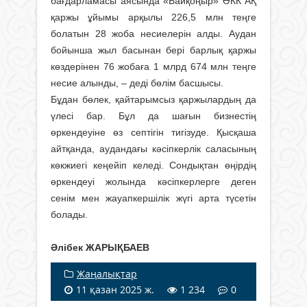
бағдарламасы аясында «Байқоңыр» ӘКК АҚ
қаржы ұйымы арқылы 226,5 млн теңге
болатын 28 жоба несиелерін алды. Аудан
бойынша жыл басынан бері барлық қаржы
көздерінен 76 жобаға 1 млрд 674 млн теңге
несие алынды, – деді бөлім басшысы.
Бұдан бөлек, қайтарымсыз қаржылардың да
үлесі бар. Бұл да шағын бизнестің
өркендеуіне өз септігін тигізуде. Қысқаша
айтқанда, аудандағы кәсіпкерлік саласының
көкжиегі кеңейіп келеді. Сондықтан өңірдің
өркендеуі жолында кәсіпкерлерге деген
сенім мен жауапкершілік жүгі арта түсетін
болады.
Әлібек ЖАРЫҚБАЕВ
Жаңалықтар
11 қазан 2025 ж.
1 234
0