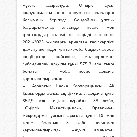
жүзеге асырылуда. Өндіріс, ауыл
шаруашылығы және әлеуметтік салаларға
басымдық берілуде. Сондай-ақ ұлттық
бағдарламалар аясында несие мен
гранттардың көлемі де көңілді көншітеді.
2021-2025 жылдарға арналған кәсіпкерлікті
дамыту жөніндегі ұлттық жоба бағдарламасы
шеңберінде пайыздық мөлшерлемені
субсидиялау арқылы құны 575,3 млн теңге
болатын 7 жоба несие арқылы
қаржыландырылған.
– «Аграрлық Несие Корпорациясы» АҚ
Қызылорда облыстық филиалы арқылы құны
852,9 млн теңгені құрайтын 38 жоба,
«Өңірлік Инвестициялық Орталығы»
микроқаржы ұйымы арқылы құны 19 млн
теңге болатын 3 жоба несиемен
қаржыландырылды. «Ауыл аманаты»