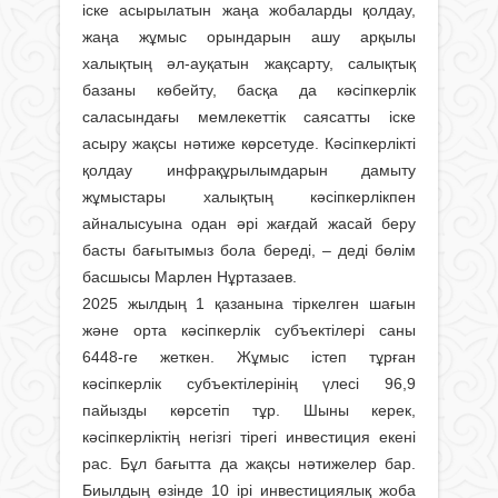
іске асырылатын жаңа жобаларды қолдау,
жаңа жұмыс орындарын ашу арқылы
халықтың әл-ауқатын жақсарту, салықтық
базаны көбейту, басқа да кәсіпкерлік
саласындағы мемлекеттік саясатты іске
асыру жақсы нәтиже көрсетуде. Кәсіпкерлікті
қолдау инфрақұрылымдарын дамыту
жұмыстары халықтың кәсіпкерлікпен
айналысуына одан әрі жағдай жасай беру
басты бағытымыз бола береді, – деді бөлім
басшысы Марлен Нұртазаев.
2025 жылдың 1 қазанына тіркелген шағын
және орта кәсіпкерлік субъектілері саны
6448-ге жеткен. Жұмыс істеп тұрған
кәсіпкерлік субъектілерінің үлесі 96,9
пайызды көрсетіп тұр. Шыны керек,
кәсіпкерліктің негізгі тірегі инвестиция екені
рас. Бұл бағытта да жақсы нәтижелер бар.
Биылдың өзінде 10 ірі инвестициялық жоба