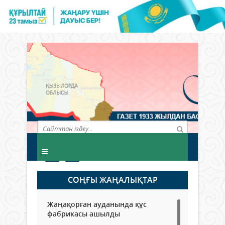
СОҢҒЫ ЖАҢАЛЫҚТАР
Жаңақорған ауданында құс
фабрикасы ашылды