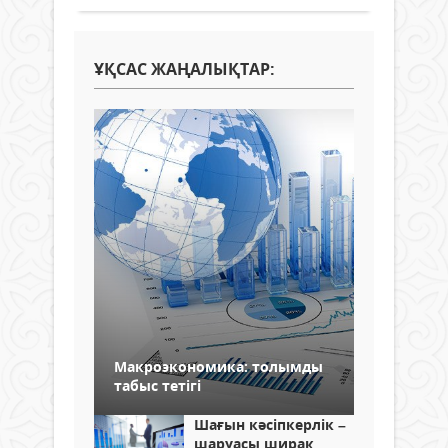
ҰҚСАС ЖАҢАЛЫҚТАР:
Макроэкономика: толымды
табыс тетігі
Шағын кәсіпкерлік –
шаруасы ширақ