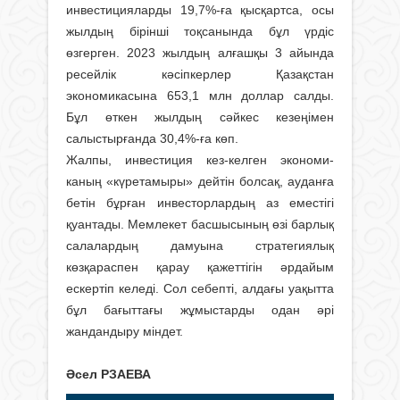
инвестицияларды 19,7%-ға қысқартса, осы
жылдың бірінші тоқсанында бұл үрдіс
өзгерген. 2023 жылдың алғашқы 3 айында
ресейлік кәсіпкерлер Қазақстан
экономикасына 653,1 млн доллар салды.
Бұл өткен жылдың сәйкес кезеңімен
салыстырғанда 30,4%-ға көп.
Жалпы, инвестиция кез-келген эконо­ми­
каның «күретамыры» дейтін болсақ, ауданға
бетін бұрған инвесторлардың аз еместігі
қуантады. Мемлекет басшысының өзі барлық
салалардың дамуына стратегиялық
көзқараспен қарау қажеттігін әрдайым
ескертіп келеді. Сол себепті, алдағы уақытта
бұл бағыттағы жұмыстарды одан әрі
жандандыру міндет.
Әсел РЗАЕВА