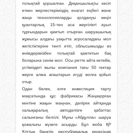
толықтай қоршалған. Диқаншылықты кәсіп
еткен жерлестеріміздің енагат еңбегі және
жаңа технологияларды қолдануы көңіл
қуантарлық. 15-тен аса жергілікті ауыл
тұрғындарын қамтып отырған шаруашылық
жұмысы алдағы уақытта агросаладағы мол
жетістіктеріне тәнті етіп, облысымызды өз
өнімдерімізбен толықтай қамтитын бақ
боларына сенім мол. Осы ретте айта кетейік,
үстіміздегі жылы компания тағы 50 гектар
жерге алма ағаштарын егуді жолға қойып
отыр.
Одан бөлек, елге инвестиция тарту
мақсатында құс фабрикасы Жаңақорған
кентіне жақын маңнан, дәлірек айтқанда
халықаралық автодәлізге қабаттас
салынғаны белгілі. Мұны «Абдулла» шаруа
қожалығы жүзеге асырды. Бұл жоба ҚР
Ұлттық банктің республикалық кеңесінде