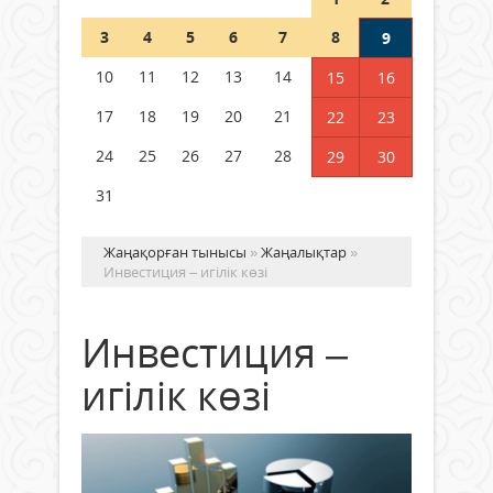
Шетелде жүрген Қазақстан
3
4
5
6
7
8
9
азаматтары қалай дауыс бере
алады?
10
11
12
13
14
15
16
05 тамыз 2026 ж.
169
17
18
19
20
21
22
23
24
25
26
27
28
29
30
31
Жаңақорған тынысы
»
Жаңалықтар
»
Инвестиция – игілік көзі
Инвестиция –
игілік көзі