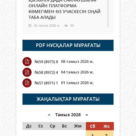
ОНЛАЙН ПЛАТФОРМА
КӨМЕГІМЕН ӨЗ УЧАСКЕСІН ОҢАЙ
ТАБА АЛАДЫ
06 тамыз 2026 ж.
99
Open Air: Қызылорда облысы
PDF НҰСҚАЛАР МҰРАҒАТЫ
полиция департаменті 20
мыңнан астам көрерменнің
қауіпсіздігін қамтамасыз етті
08 тамыз 2026 ж.
№59 (8973) 8
06 тамыз 2026 ж.
118
04 тамыз 2026 ж.
№58 (8972) 4
Wi-Fi ҚАБЫРҒА АРҚЫЛЫ ҚАЛАЙ
01 тамыз 2026 ж.
№57 (8971) 1
ӨТЕДІ?
06 тамыз 2026 ж.
276
ЖАҢАЛЫҚТАР МҰРАҒАТЫ
Как могут проголосовать
граждане Казахстана,
«
Тамыз 2026 »
находящиеся за рубежом?
Дс
Сс
Ср
Бс
Жм
Сб
Жс
05 тамыз 2026 ж.
158
1
2