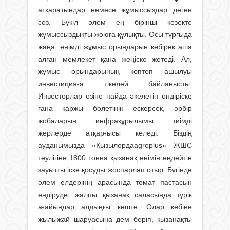
атқаратындар немесе жұмыссыздар деген
сөз. Бүкіл әлем ең бірінші кезекте
жұмыссыздықты жоюға құлықты. Осы тұрғыда
жаңа, өнімді жұмыс орындарын көбірек аша
алған мемлекет қана жеңіске жетеді. Ал,
жұмыс орындарының көптеп ашылуы
инвестицияға тікелей байланысты.
Инвесторлар өзіне пайда әкелетін өндіріске
ғана қаржы бөлетінін ескерсек, әрбір
жобаларын инфрақұрылымы тиімді
жерлерде атқарғысы келеді. Біздің
ауданымызда «Қызылордаagroplus» ЖШС
тәулігіне 1800 тонна қызанақ өнімін өңдейтін
зауытты іске қосуды жоспарлап отыр. Бүгінде
әлем елдерінің арасында томат пастасын
өндіруде, жалпы қызанақ саласында түрік
ағайындар алдыңғы көште. Олар көбіне
жылыжай шаруасына дем беріп, қызанақты