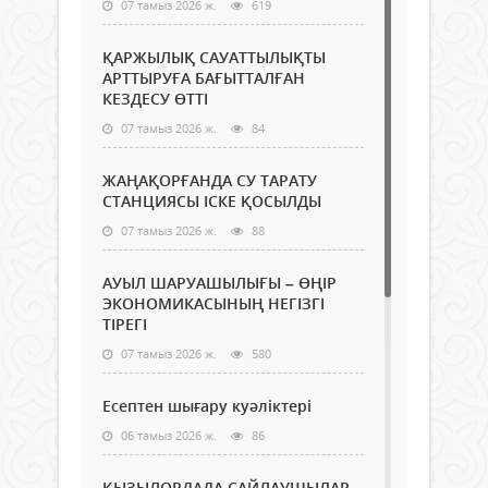
07 тамыз 2026 ж.
619
ҚАРЖЫЛЫҚ САУАТТЫЛЫҚТЫ
АРТТЫРУҒА БАҒЫТТАЛҒАН
КЕЗДЕСУ ӨТТІ
07 тамыз 2026 ж.
84
ЖАҢАҚОРҒАНДА СУ ТАРАТУ
СТАНЦИЯСЫ ІСКЕ ҚОСЫЛДЫ
07 тамыз 2026 ж.
88
АУЫЛ ШАРУАШЫЛЫҒЫ – ӨҢІР
ЭКОНОМИКАСЫНЫҢ НЕГІЗГІ
ТІРЕГІ
07 тамыз 2026 ж.
580
Есептен шығару куәліктері
06 тамыз 2026 ж.
86
ҚЫЗЫЛОРДАДА САЙЛАУШЫЛАР