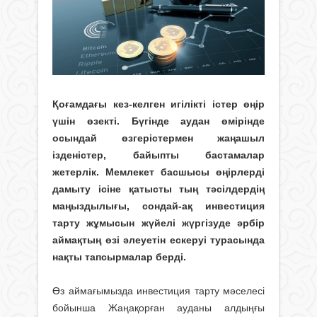
Қоғамдағы кез-келген игілікті істер өңір
үшін өзекті. Бүгінде аудан өмірінде
осындай өзгерістермен жаңашыл
ізденістер, байыпты бастамалар
жетерлік. Мемлекет басшысы өңірлерді
дамыту ісіне қатысты тың тәсілдердің
маңыздылығы, сондай-ақ инвестиция
тарту жұмысын жүйелі жүргізуде әрбір
аймақтың өзі әлеуетін ескеруі турасында
нақты тапсырмалар берді.
Өз аймағымызда инвестиция тарту мәселесі
бойынша Жаңақорған ауданы алдыңғы