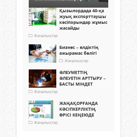
Қызылордада 40-қа
жуық экспорттаушы
кәсіпорындар жұмыс
жасайды
Жаңалықтар
Бизнес – елдіктің
ажырамас бөлігі
Жаңалықтар
ӘЛЕУМЕТТІҢ
ӘЛЕУЕТІН АРТТЫРУ –
БАСТЫ МІНДЕТ
Жаңалықтар
ЖАҢАҚОРҒАНДА
КӘСІПКЕРЛІКТІҢ
ӨРІСІ КЕҢЕЮДЕ
Жаңалықтар