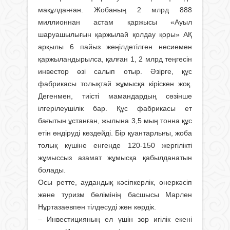
мақұлданған. Жобаның 2 млрд 888
миллионнан астам қаржысы «Ауыл
шаруашылығын қаржылай қолдау қоры» АҚ
арқылы 6 пайыз жеңілдетілген несиемен
қаржыландырылса, қалған 1, 2 млрд теңгесін
инвестор өзі салып отыр. Әзірге, құс
фабрикасы толықтай жұмысқа кіріскен жоқ.
Дегенмен, тиісті мамандардың сөзінше
ілгерілеушілік бар. Құс фабрикасы ет
бағытын ұстанған, жылына 3,5 мың тонна құс
етін өндіруді көздейді. Бір қуантарлығы, жоба
толық күшіне енгенде 120-150 жергілікті
жұмыссыз азамат жұмысқа қабылданатын
болады.
Осы ретте, аудандық кәсіпкерлік, өнеркәсіп
және туризм бөлімінің басшысы Марлен
Нұртазаевпен тілдесуді жөн көрдік.
– Инвестицияның ел үшін зор игілік екені