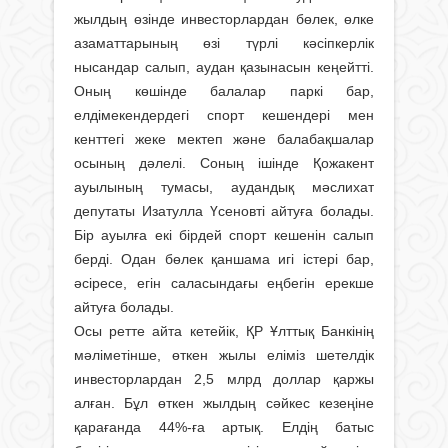
жылдың өзінде инвесторлардан бөлек, өлке
азаматтарының өзі түрлі кәсіпкерлік
нысандар салып, аудан қазынасын кеңейтті.
Оның көшінде балалар паркі бар,
елдімекендердегі спорт кешендері мен
кенттегі жеке мектеп және балабақшалар
осының дәлелі. Соның ішінде Қожакент
ауылының тумасы, аудандық мәслихат
депутаты Изатулла Үсеновті айтуға болады.
Бір ауылға екі бірдей спорт кешенін салып
берді. Одан бөлек қаншама игі істері бар,
әсіресе, егін саласындағы еңбегін ерекше
айтуға болады.
Осы ретте айта кетейік, ҚР Ұлттық Банкінің
мәліметінше, өткен жылы еліміз шетелдік
инвесторлардан 2,5 млрд доллар қаржы
алған. Бұл өткен жылдың сәйкес кезеңіне
қарағанда 44%-ға артық. Елдің батыс