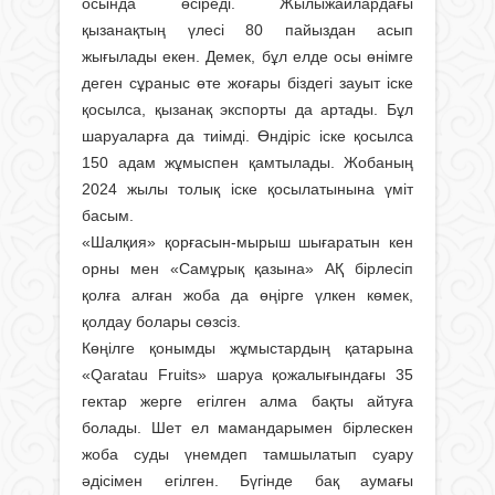
осында өсіреді. Жылыжайлардағы
қызанақтың үлесі 80 пайыздан асып
жығылады екен. Демек, бұл елде осы өнімге
деген сұраныс өте жоғары біздегі зауыт іске
қосылса, қызанақ экспорты да артады. Бұл
шаруаларға да тиімді. Өндіріс іске қосылса
150 адам жұмыспен қамтылады. Жобаның
2024 жылы толық іске қосылатынына үміт
басым.
«Шалқия» қорғасын-мырыш шығаратын кен
орны мен «Самұрық қазына» АҚ бірлесіп
қолға алған жоба да өңірге үлкен көмек,
қолдау болары сөзсіз.
Көңілге қонымды жұмыстардың қатарына
«Qaratau Fruits» шаруа қожалығындағы 35
гектар жерге егілген алма бақты айтуға
болады. Шет ел мамандарымен бірлескен
жоба суды үнемдеп тамшылатып суару
әдісімен егілген. Бүгінде бақ аумағы