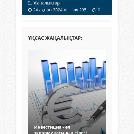
Жаңалықтар
24 ақпан 2024 ж.
295
0
ҰҚСАС ЖАҢАЛЫҚТАР:
Инвестиция - ел
экономикасының тірегі