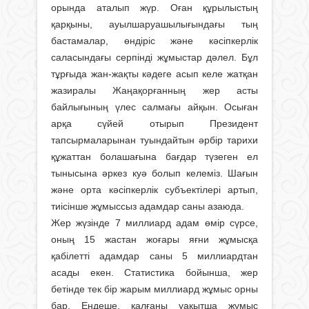
орында аталып жүр. Оған құрылыстың
қарқыны, ауылшаруашылығындағы тың
бастамалар, өндіріс және кәсіпкерлік
саласындағы серпінді жұмыстар дәлел. Бұл
тұрғыда жан-жақты кәдеге асып келе жатқан
жазиралы Жаңақорғанның жер асты
байлығының үлес салмағы айқын. Осыған
арқа сүйей отырып Президент
тапсырмаларынан туындайтын әрбір тарихи
құжаттан болашағына бағдар түзеген ел
тынысына әркез куә болып келеміз. Шағын
және орта кәсіпкерлік субъектілері артып,
тиісінше жұмыссыз адамдар саны азаюда.
Жер жүзінде 7 миллиард адам өмір сүрсе,
оның 15 жастан жоғары яғни жұмысқа
қабілетті адамдар саны 5 миллиардтан
асады екен. Статистика бойынша, жер
бетінде тек бір жарым миллиард жұмыс орны
бар. Ендеше, қалғаны уақытша жұмыс