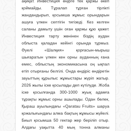
ақиқат. Инвестиция өңірге тек қаржы әкеп
қоймайды. Тұралап тұрған тірлікті
жандандырып, қосымша жұмыс орындарын
ашуға үлкен септігін тигізеді. Кез келген
саланы дамыту үшін оған қаржы құю қажет.
Инвестиция тарту жөнінен біздің аудан
облыста қаладан кейінгі орында тұрмыз.
Әуелі «Шалқия» қорғасын-мырыш
шығаратын үлкен кен орны ауданның ғана
емес, облыстың экономикасына оң ықпал
етіп отырғаны белгілі. Онда өндіріс өндіретін
зауыттың құрылыс жұмыстары жүріп жатыр.
2026 жылы іске қосылады деп күтілуде. Жоба
іске қосылғанда 300-1000 жуық адамға
тұрақты жұмыс орны ашылады. Одан бөлек,
Қыраш ауылындағы «Qaratau Fruits» шаруа
қожалығындағы алма бақтың жұмысы жүйелі.
Биыл қосымша 50 гектар жер беріліп отыр.
Алдағы уақытта 40 мың тонна алманы