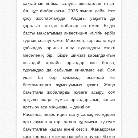
сақтайтын қойма салуды жоспарлап отыр.
Ал, құс фабрикасын 2025 жылға дейін іске
қосу жоспарлануда. Алдағы уақытта да
қаралып жатқан жобалар аз емес. Біздің
басты мақсатымыз инвестиция игілігін әрбір
тұрғын сезінуі қажет. Мәселен, тері және жүн
қабылдау ор¬нын ашу аудандағы өзекті
мәселенің бірі. Бізде шикізат қабылдайтын
осындай арнайы орындар көп болса,
тұрғындар да сабылып қиналмас еді. Сол
үшін біз бар күшімізді осындай игі
бастамаларға жұмсауымыз қажет. Жаңа
бағыттағы жобаларды жүзеге асыру, сол
арқылы жаңа жұмыс орындарының санын
арттыру аса маңызды, – дейді ол.
Расында, инвестиция тарту салық түсімдерін
арттырумен қатар, халық тұрмысын түзеуге
бағытталған қадам екені сөзсіз. Жаңақорған
кәсіпкерліктің көкжиегі кеңейген аудан. Өткен