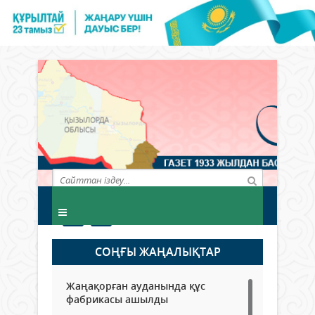
СОҢҒЫ ЖАҢАЛЫҚТАР
Жаңақорған ауданында құс
фабрикасы ашылды