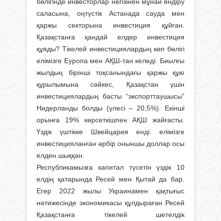
бөлігінде инвесторлар негізінен мұнай өндіру
саласына, оңтүстік Астанада сауда мен
қаржы секторына инвестиция құйған.
Қазақстанға қандай елдер инвестиция
құяды? Тікелей инвестициялардың көп бөлігі
елімізге Еуропа мен АҚШ-тан келеді. Биылғы
жылдың бірінші тоқсанындағы қаржы құю
құрылымына сәйкес, Қазақстан үшін
инвестициялардың басты “экспорттаушысы”
Нидерланды болды (үлесі – 20,5%). Екінші
орынға 19% көрсеткішпен АҚШ жайғасты.
Үздік үштікке Швейцария енді: елімізге
инвестицияланған әрбір оныншы доллар осы
елден шыққан.
Республикамызға капитал түсетін үздік 10
елдің қатарында Ресей мен Қытай да бар.
Егер 2022 жылы Украинамен қақтығыс
нәтижесінде экономикасы құлдыраған Ресей
Қазақстанға тікелей шетелдік