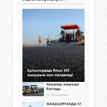
Қызылордада биыл 355
шақырым жол жөнделеді
Көшелер жаңғыра
бастады
Экономика
ЖАҢАҚОРҒАНДА 57