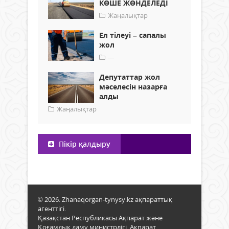
КӨШЕ ЖӨНДЕЛЕДІ
Жаңалықтар
Ел тілеуі – сапалы
жол
---
Депутаттар жол
мәселесін назарға
алды
Жаңалықтар
Пікір қалдыру
© 2026. Zhanaqorgan-tynysy.kz ақпараттық
агенттігі.
Қазақстан Республикасы Ақпарат және
Қоғамдық даму министрлігі, Ақпарат