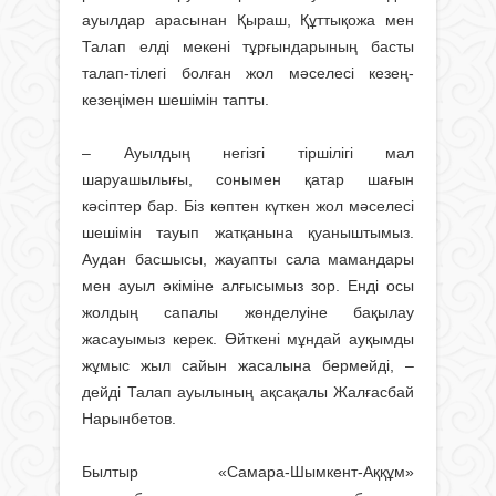
ауылдар арасынан Қыраш, Құттықожа мен
Талап елді мекені тұрғындарының басты
талап-тілегі болған жол мәселесі кезең-
кезеңімен шешімін тапты.
– Ауылдың негізгі тіршілігі мал
шаруашылығы, сонымен қатар шағын
кәсіптер бар. Біз көптен күткен жол мәселесі
шешімін тауып жатқанына қуаныштымыз.
Аудан басшысы, жауапты сала мамандары
мен ауыл әкіміне алғысымыз зор. Енді осы
жолдың сапалы жөнделуіне бақылау
жасауымыз керек. Өйткені мұндай ауқымды
жұмыс жыл сайын жасалына бермейді, –
дейді Талап ауылының ақсақалы Жалғасбай
Нарынбетов.
Былтыр «Самара-Шымкент-Аққұм»