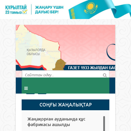
СОҢҒЫ ЖАҢАЛЫҚТАР
Жаңақорған ауданында құс
фабрикасы ашылды