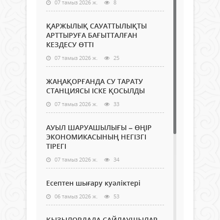
07 тамыз 2026 ж.
8
ҚАРЖЫЛЫҚ САУАТТЫЛЫҚТЫ
АРТТЫРУҒА БАҒЫТТАЛҒАН
КЕЗДЕСУ ӨТТІ
07 тамыз 2026 ж.
25
ЖАҢАҚОРҒАНДА СУ ТАРАТУ
СТАНЦИЯСЫ ІСКЕ ҚОСЫЛДЫ
07 тамыз 2026 ж.
33
АУЫЛ ШАРУАШЫЛЫҒЫ – ӨҢІР
ЭКОНОМИКАСЫНЫҢ НЕГІЗГІ
ТІРЕГІ
07 тамыз 2026 ж.
34
Есептен шығару куәліктері
06 тамыз 2026 ж.
53
ҚЫЗЫЛОРДАДА САЙЛАУШЫЛАР