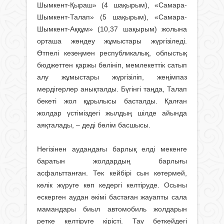
Шымкент-Қыраш» (4 шақырым), «Са­мара-
Шымкент-Талап» (5 шақырым), «Самара-
Шымкент-Аққұм» (10,37 шақы­рым) жолына
орташа жөндеу жұмыс­тары жүргізіледі.
Өтпелі кезеңмен республикалық, облыстық
бюджеттен қаржы бөлініп, мемлекеттік сатып
алу жұмыстары жүргізіліп, жеңімпаз
мердігерлер анықталды. Бүгінгі таңда, Талап
бекеті жол құрылысы басталды. Қалған
жолдар үстіміздегі жылдың шілде айында
аяқталады, – деді бөлім басшысы.
Негізінен аудандағы барлық елді мекенге
баратын жолдардың барлығы
асфальттанған. Тек кейбірі сын көтермей,
көлік жүруге көп кедергі келтіруде. Осыны
ескерген аудан әкімі бастаған жауапты сала
мамандары биыл автомобиль жолдарын
ретке келтіруге кірісті. Тау беткейдегі