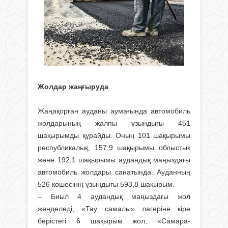
Жолдар жаңғыруда
Жаңақорған ауданы аумағында ав­томобиль
жолдарының жалпы ұзын­дығы 451
шақырымды құрайды. Оның 101 шақырымы
республикалық, 157,9 шақырымы облыстық
және 192,1 шақырымы аудандық маңыздағы
ав­томобиль жолдары санатында. Аудан­ның
526 көшесінің ұзындығы 593,8 шақырым.
– Биыл 4 аудандық маңыздағы жол
жөнделеді, «Тау самалы» лагеріне кіре
берістегі 6 шақырым жол, «Самара-