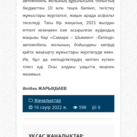
автомобиль жолының құрылысына облыстық
бюджеттен 10 млн теңге бөлініп, тегістеу
жұмыстары жүргізілсе, жақын арада асфальт
төселеді. Тағы бір жаңалық, 2021 жылдан
өтпелі кезеңмен іске асырылған аудандық
маңызы бар «Самара – Шымкент –Екпінді»
автомобиль жолының бойындағы көпірді
қайта жаңғырту жұмыстары жүргізілуде екен.
Иә, бұл да екпінділіктердің көптен күткен
тілегі еді. Оны алдағы уақытта кеңінен
жазамыз.
Әлібек ЖАРЫҚБАЕВ
Жаңалықтар
16 сәуір 2022 ж.
598
0
ҰҚСАС ЖАҢАЛЫҚТАР: