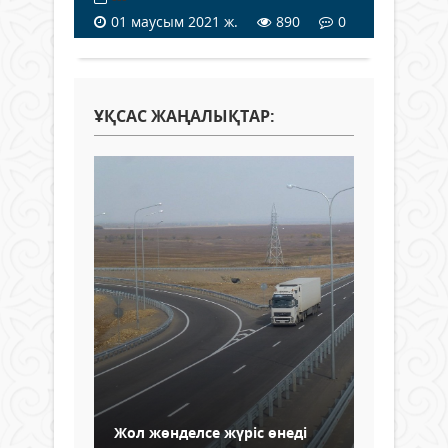
01 маусым 2021 ж.
890
0
ҰҚСАС ЖАҢАЛЫҚТАР:
Жол жөнделсе жүріс өнеді