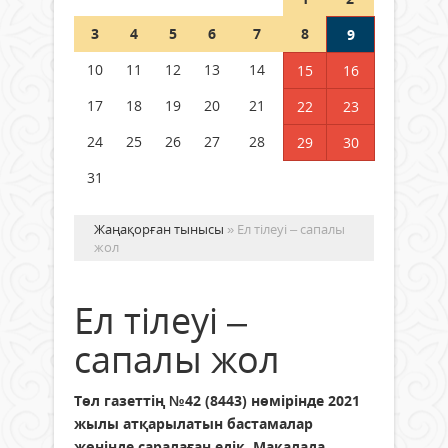
Шетелде жүрген Қазақстан
3
4
5
6
7
8
9
азаматтары қалай дауыс бере
алады?
10
11
12
13
14
15
16
05 тамыз 2026 ж.
160
17
18
19
20
21
22
23
24
25
26
27
28
29
30
31
Жаңақорған тынысы
» Ел тілеуі – сапалы
жол
Ел тілеуі –
сапалы жол
Төл газеттің №42 (8443) нөмірінде 2021
жылы атқарылатын бастамалар
жөнінде саралаған едік. Мақалада