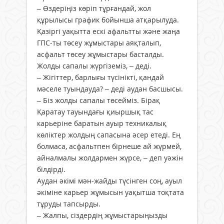
– Өздеріңіз көріп тұрғандай, жол
құрылысы график бойынша атқарылуда.
Қазіргі уақытта ескі афальтты және жаңа
ГПС-ты төсеу жұмыстары аяқталып,
асфальт төсеу жұмыстары басталды.
Жолды сапалы жүргіземіз, – деді.
– Жігіттер, барлығы түсінікті, қандай
мәселе туындауда? – деді аудан басшысы.
– Біз жолды сапалы төсейміз. Бірақ
Қаратау тауындағы қиыршық тас
карьеріне баратын ауыр техникалық
көліктер жолдың сапасына әсер етеді. Ең
болмаса, асфальтпен бірнеше ай жүрмей,
айналмалы жолдармен жүрсе, – деп уәжін
білдірді.
Аудан әкімі мән-жайды түсінген соң, ауыл
әкіміне карьер жұмысын уақытша тоқтата
тұруды тапсырды.
– Жалпы, сіздердің жұмыстарыңызды