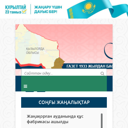
СОҢҒЫ ЖАҢАЛЫҚТАР
Жаңақорған ауданында құс
фабрикасы ашылды