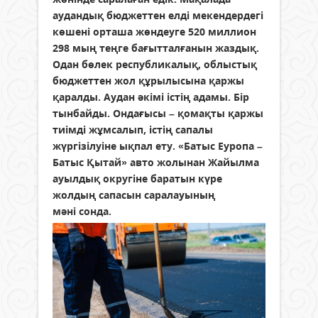
аудандық бюджеттен елді мекен­дердегі
көшені орташа жөндеуге 520 миллион
298 мың теңге бағытталғанын жаздық.
Одан бөлек республикалық, облыстық
бюджеттен жол құрылысына қаржы
қаралды. Аудан әкімі істің адамы. Бір
тынбайды. Ондағысы – қомақты қаржы
тиімді жұмсалып, істің сапалы
жүргізілуіне ықпал ету. «Батыс Еуропа –
Батыс Қытай» авто жолынан Жайылма
ауылдық округіне баратын күре
жолдың сапасын саралауының
мәні сонда.