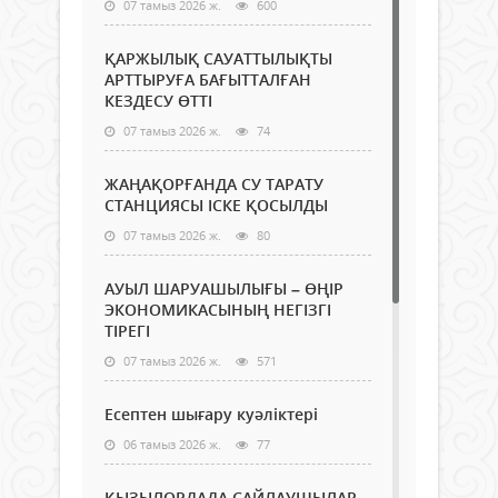
07 тамыз 2026 ж.
600
ҚАРЖЫЛЫҚ САУАТТЫЛЫҚТЫ
АРТТЫРУҒА БАҒЫТТАЛҒАН
КЕЗДЕСУ ӨТТІ
07 тамыз 2026 ж.
74
ЖАҢАҚОРҒАНДА СУ ТАРАТУ
СТАНЦИЯСЫ ІСКЕ ҚОСЫЛДЫ
07 тамыз 2026 ж.
80
АУЫЛ ШАРУАШЫЛЫҒЫ – ӨҢІР
ЭКОНОМИКАСЫНЫҢ НЕГІЗГІ
ТІРЕГІ
07 тамыз 2026 ж.
571
Есептен шығару куәліктері
06 тамыз 2026 ж.
77
ҚЫЗЫЛОРДАДА САЙЛАУШЫЛАР