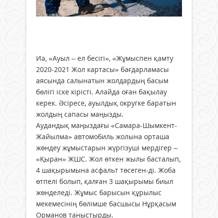
Иә, «Ауыл – ел бесігі», «Жұмыспен қамту
2020-2021 Жол картасы» бағдарламасы
аясында салынатын жолдардың басым
бөлігі іске кірісті. Алайда оған бақылау
керек. Әсіресе, ауылдық округке баратын
жолдың сапасы маңызды.
Аудандық маңыздағы «Самара-Шымкент-
Жайылма» автомобиль жолына орташа
жөндеу жұмыстарын жүргізуші мердігер –
«Қыран» ЖШС. Жол өткен жылы басталып,
4 шақырымына асфальт төсеген-ді. Жоба
өтпелі болып, қалған 3 шақырымы биыл
жөнделеді. Жұмыс барысын құрылыс
мекемесінің бөлімше басшысы Нұрқасым
Орманов таныстырды.