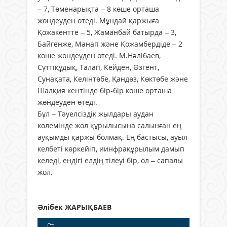
– 7, Төменарықта – 8 көше орташа
жөндеуден өтеді. Мұндай қаржыға
Қожакентте – 5, Жаманбай батырда – 3,
Байгенже, Манап және Қожамбердіде – 2
көше жөндеуден өтеді. М.Нәлібаев,
Сүттіқұдық, Талап, Кейден, Өзгент,
Сунақата, Келінтөбе, Қандөз, Көктөбе және
Шалқия кентінде бір-бір көше орташа
жөндеуден өтеді.
Бұл – Тәуелсіздік жылдары аудан
көлемінде жол құрылысына салынған ең
ауқымды қаржы болмақ. Ең бастысы, ауыл
келбеті көркейіп, иинфрақұрылым дамып
келеді, ендігі елдің тілеуі бір, ол – сапалы
жол.
Әлібек ЖАРЫҚБАЕВ
---