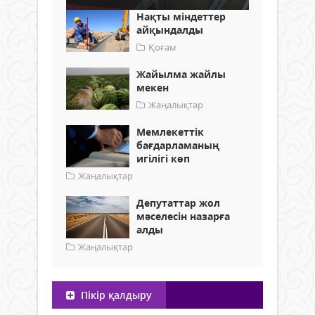
Нақты міндеттер
айқындалды
Қоғам
Жайылма жайлы
мекен
Жаңалықтар
Мемлекеттік
бағдарламаның
игілігі көп
Жаңалықтар
Депутаттар жол
мәселесін назарға
алды
Жаңалықтар
Пікір қалдыру