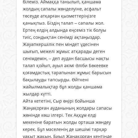
білеміз. Аймаққа танылып, қаншама
жолдың сапалы жөнделуіне, асфальт
төсеуде атқарған қызметтеріңізге
қанықпыз. Біздің талап – сапалы жол.
Ертең елдің алдында еңсеміз тік болуы
тиіс, сондықтан сенімді ақтаңыздар.
Жауапкершілік пен міндет үдесінен
шығып, межелі жұмыс атқарады деген
сенімдемін, – деп аудан басшысы нақты
талап қойып, ауыл әкімі Әліби Бөкеевке
қоғамдастық тарапынан жұмыс барысын
бақылауды тапсырды. Өйткені
жайылмалықтар бұл жолды қаншама
жылдар күтті.
Айта кететіні, Сыр өңірі бойынша
Жаңақорған ауданының жолдары сапасы
жөнінде көш ілгері. Тек Аққұм елді
мекеніне баратын жолды орташа жөндеу
керек. Бұл мәселенің де шешімі тарқар
уақыт жақын. Биыл Жаңақорған кентінде