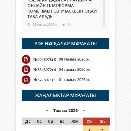
ОНЛАЙН ПЛАТФОРМА
КӨМЕГІМЕН ӨЗ УЧАСКЕСІН ОҢАЙ
ТАБА АЛАДЫ
06 тамыз 2026 ж.
91
Open Air: Қызылорда облысы
PDF НҰСҚАЛАР МҰРАҒАТЫ
полиция департаменті 20
мыңнан астам көрерменнің
қауіпсіздігін қамтамасыз етті
08 тамыз 2026 ж.
№59 (8973) 8
06 тамыз 2026 ж.
107
04 тамыз 2026 ж.
№58 (8972) 4
Wi-Fi ҚАБЫРҒА АРҚЫЛЫ ҚАЛАЙ
01 тамыз 2026 ж.
№57 (8971) 1
ӨТЕДІ?
06 тамыз 2026 ж.
267
ЖАҢАЛЫҚТАР МҰРАҒАТЫ
Как могут проголосовать
граждане Казахстана,
«
Тамыз 2026 »
находящиеся за рубежом?
Дс
Сс
Ср
Бс
Жм
Сб
Жс
05 тамыз 2026 ж.
150
1
2