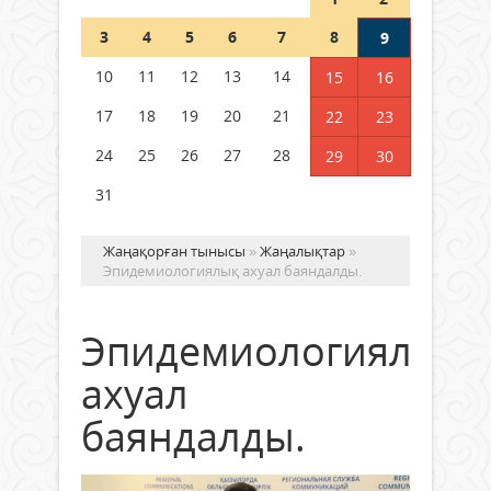
Шетелде жүрген Қазақстан
3
4
5
6
7
8
9
азаматтары қалай дауыс бере
алады?
10
11
12
13
14
15
16
05 тамыз 2026 ж.
169
17
18
19
20
21
22
23
24
25
26
27
28
29
30
31
Жаңақорған тынысы
»
Жаңалықтар
»
Эпидемиологиялық ахуал баяндалды.
Эпидемиологиялық
ахуал
баяндалды.