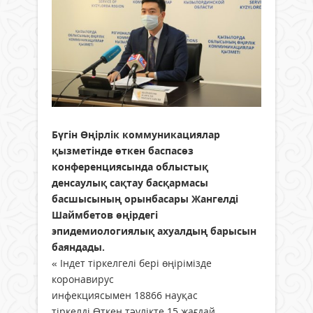
Бүгін Өңірлік коммуникациялар
қызметінде өткен баспасөз
конференциясында облыстық
денсаулық сақтау басқармасы
басшысының орынбасары Жангелді
Шаймбетов өңірдегі
эпидемиологиялық ахуалдың барысын
баяндады.
« Індет тіркелгелі бері өңірімізде
коронавирус
инфекциясымен 18866 науқас
тіркелді.Өткен тәулікте 15 жағдай