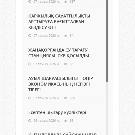
07 тамыз 2026 ж.
617
ҚАРЖЫЛЫҚ САУАТТЫЛЫҚТЫ
АРТТЫРУҒА БАҒЫТТАЛҒАН
КЕЗДЕСУ ӨТТІ
07 тамыз 2026 ж.
84
ЖАҢАҚОРҒАНДА СУ ТАРАТУ
СТАНЦИЯСЫ ІСКЕ ҚОСЫЛДЫ
07 тамыз 2026 ж.
88
АУЫЛ ШАРУАШЫЛЫҒЫ – ӨҢІР
ЭКОНОМИКАСЫНЫҢ НЕГІЗГІ
ТІРЕГІ
07 тамыз 2026 ж.
580
Есептен шығару куәліктері
06 тамыз 2026 ж.
86
ҚЫЗЫЛОРДАДА САЙЛАУШЫЛАР