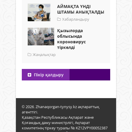
АЙМАҚТА ҮНДІ
ШТАМЫ АНЫҚТАЛДЫ
Хабарландыру
Қызылорда
облысында
короновирус
тіркелді
Жаңалықтар
Пікір қалдыру
© 2026. Zhanaqorgan-tynysy.kz ақпараттық
агенттігі.
Қазақстан Республикасы Ақпарат және
Қоғамдық даму министрлігі, Ақпарат
комитетінің тіркеу туралы № KZ12VPY00052387