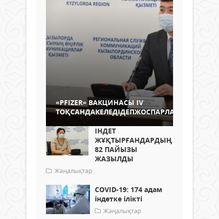
​«PFIZER» ВАКЦИНАСЫ IV
ТОҚСАНДАКЕЛЕДІДЕПЖОСПАРЛАНУДА
ІНДЕТ
ЖҰҚТЫРҒАНДАРДЫҢ
82 ПАЙЫЗЫ
ЖАЗЫЛДЫ
Жаңалықтар
COVID-19: 174 адам
індетке ілікті
Жаңалықтар