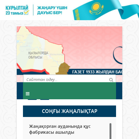
СОҢҒЫ ЖАҢАЛЫҚТАР
Жаңақорған ауданында құс
фабрикасы ашылды