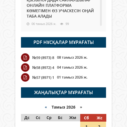
ОНЛАЙН ПЛАТФОРМА
КӨМЕГІМЕН ӨЗ УЧАСКЕСІН ОҢАЙ
ТАБА АЛАДЫ
06 тамыз 2026 ж.
99
Open Air: Қызылорда облысы
PDF НҰСҚАЛАР МҰРАҒАТЫ
полиция департаменті 20
мыңнан астам көрерменнің
қауіпсіздігін қамтамасыз етті
08 тамыз 2026 ж.
№59 (8973) 8
06 тамыз 2026 ж.
118
04 тамыз 2026 ж.
№58 (8972) 4
Wi-Fi ҚАБЫРҒА АРҚЫЛЫ ҚАЛАЙ
01 тамыз 2026 ж.
№57 (8971) 1
ӨТЕДІ?
06 тамыз 2026 ж.
276
ЖАҢАЛЫҚТАР МҰРАҒАТЫ
Как могут проголосовать
граждане Казахстана,
«
Тамыз 2026 »
находящиеся за рубежом?
Дс
Сс
Ср
Бс
Жм
Сб
Жс
05 тамыз 2026 ж.
158
1
2