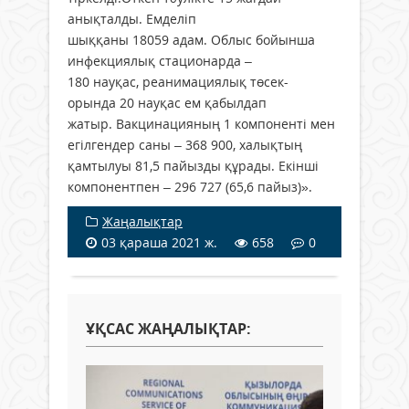
анықталды. Емделіп
шыққаны 18059 адам. Облыс бойынша
инфекциялық стационарда –
180 науқас, реанимациялық төсек-
орында 20 науқас ем қабылдап
жатыр. Вакцинацияның 1 компоненті мен
егілгендер саны – 368 900, халықтың
қамтылуы 81,5 пайызды құрады. Екінші
компонентпен – 296 727 (65,6 пайыз)».
Жаңалықтар
03 қараша 2021 ж.
658
0
ҰҚСАС ЖАҢАЛЫҚТАР: