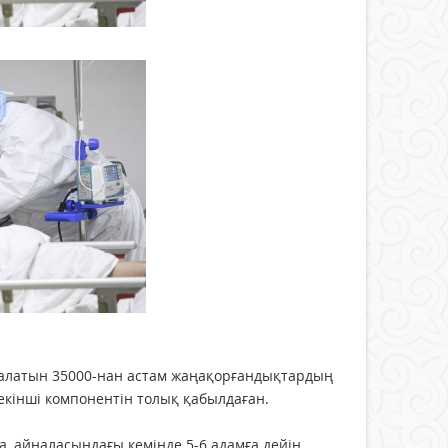
аналатын 35000-нан астам жаңақорғандықтардың
екінші компонентін толық қабылдаған.
 айналасындағы кемінде 5-6 адамға дейін