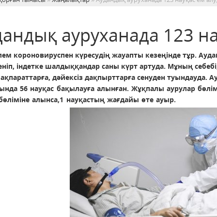
дандық ауруханада 123 на
әлем короновируспен күресудің жауапты кезеңінде тұр. Ау
ніп, індетке шалдыққандар саны күрт артуда. Мұның себебі
ақпараттарға, дәйексіз дақпырттарға сенуден туындауда.
А
ында 56 науқас бақылауға алынған. Жұқпалы аурулар бөлімі
бөліміне алынса,
1 науқастың жағдайы өте ауыр.