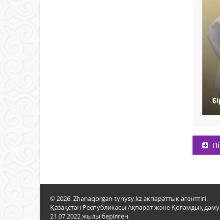
Б
Пі
© 2026. Zhanaqorgan-tynysy.kz ақпараттық агенттігі.
Қазақстан Республикасы Ақпарат және Қоғамдық даму м
21.07.2022 жылы берілген.