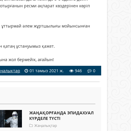
 отырғанын ресми ақпарат көздерінен көріп
ты ұттырмай әлем жұртшылығы мойынсынған
н қатаң ұстануымыз қажет.
ына жол бермейік, ағайын!
ңалықтар
01 тамыз 2021 ж.
946
0
ЖАҢАҚОРҒАНДА ЭПИДАХУАЛ
КҮРДЕЛЕ ТҮСТІ
Жаңалықтар