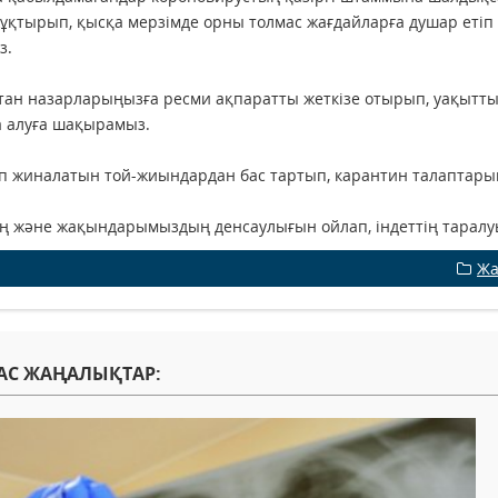
ұқтырып, қысқа мерзімде орны толмас жағдайларға душар етіп
з.
тан назарларыңызға ресми ақпаратты жеткізе отырып, уақыт
 алуға шақырамыз.
п жиналатын той-жиындардан бас тартып, карантин талаптары
ің және жақындарымыздың денсаулығын ойлап, індеттің таралу
Жа
АС ЖАҢАЛЫҚТАР: