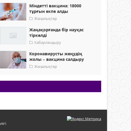
Міндетті вакцина: 18000
тұрғын екпе алды
Жаңалықтар
Жаңақорғанда бір науқас
тіркелді
Хабарландыру
Коронавирусты жеңудің
жолы – вакцина салдыру
Жаңалықтар
лігі