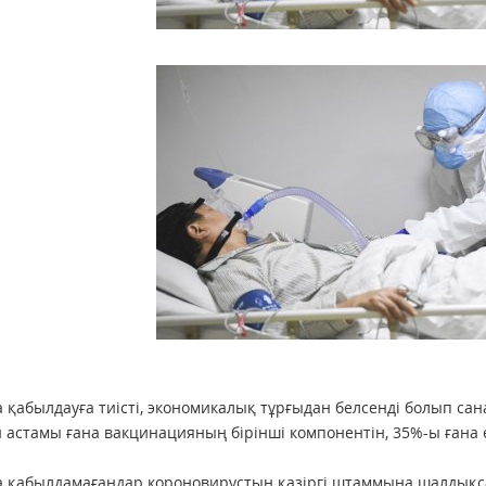
 қабылдауға тиісті, экономикалық тұрғыдан белсенді болып с
 астамы ғана вакцинацияның бірінші компонентін, 35%-ы ғана 
 қабылдамағандар короновирустың қазіргі штаммына шалдықса,