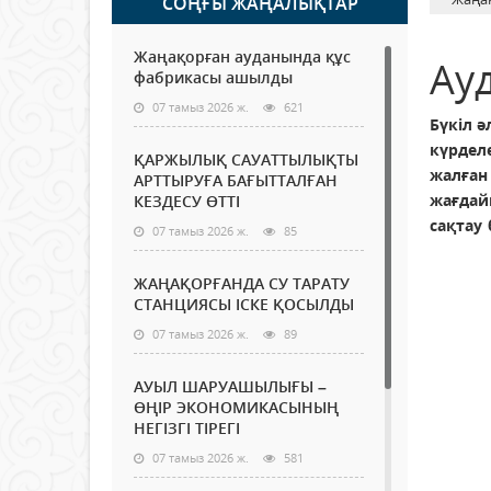
СОҢҒЫ ЖАҢАЛЫҚТАР
Жаңақорған ауданында құс
Ау
фабрикасы ашылды
07 тамыз 2026 ж.
621
Бүкіл 
күрделе
ҚАРЖЫЛЫҚ САУАТТЫЛЫҚТЫ
жалған 
АРТТЫРУҒА БАҒЫТТАЛҒАН
жағдай
КЕЗДЕСУ ӨТТІ
сақтау 
07 тамыз 2026 ж.
85
ЖАҢАҚОРҒАНДА СУ ТАРАТУ
СТАНЦИЯСЫ ІСКЕ ҚОСЫЛДЫ
07 тамыз 2026 ж.
89
АУЫЛ ШАРУАШЫЛЫҒЫ –
ӨҢІР ЭКОНОМИКАСЫНЫҢ
НЕГІЗГІ ТІРЕГІ
07 тамыз 2026 ж.
581