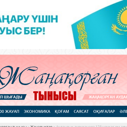
100 ЖАУАП
ЭКОНОМИКА
ҚОҒАМ
САЯСАТ
ОҚИҒАЛАР
ӘЛ
қорған тынысы
»
Жаңалықтар
» Аудандық ауруханада 123 науқас ем алу