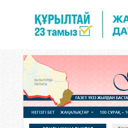
НЕГІЗГІ БЕТ
ЖАҢАЛЫҚТАР
100 СҰРАҚ – 
Жаңа