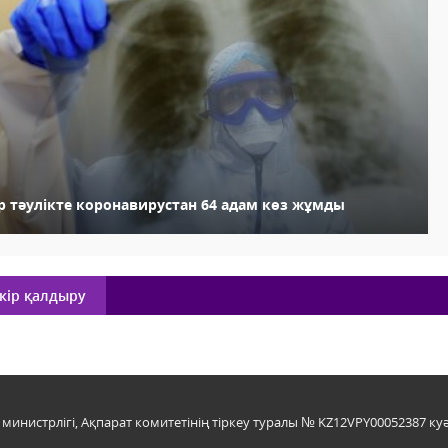
ір тәулікте коронавирустан 64 адам көз жұмды
кір қалдыру
инистрлігі, Ақпарат комитетінің тіркеу туралы № KZ12VPY00052387 куә