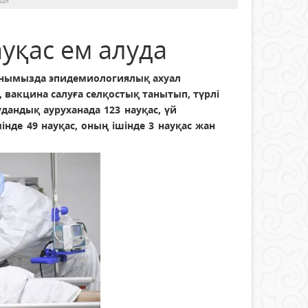
уқас ем алуда
данымызда эпидемиологиялық ахуал
, вакцина салуға селқостық танытып, түрлі
удандық ауруханада 123 науқас, үй
нде 49 науқас, оның ішінде 3 науқас жан