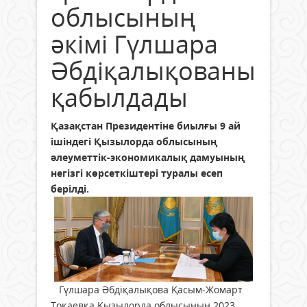
облысының
әкімі Гүлшара
Әбдіқалықованы
қабылдады
Қазақстан Президентіне биылғы 9 ай
ішіндегі Қызылорда облысының
әлеуметтік-экономикалық дамуының
негізгі көрсеткіштері туралы есеп
берілді.
Гүлшара Әбдіқалықова Қасым-Жомарт
Тоқаевқа Қызылорда облысының 2023