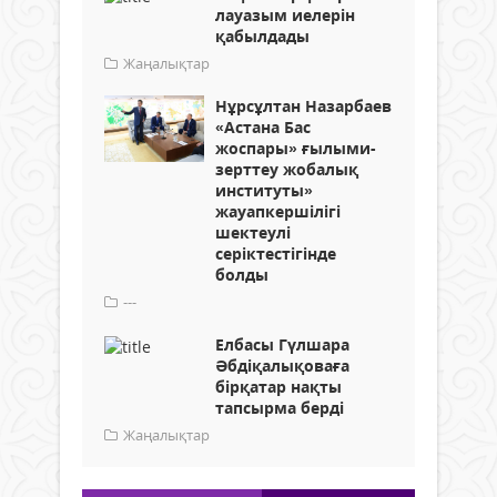
лауазым иелерін
қабылдады
Жаңалықтар
Нұрсұлтан Назарбаев
«Астана Бас
жоспары» ғылыми-
зерттеу жобалық
институты»
жауапкершілігі
шектеулі
серіктестігінде
болды
---
Елбасы Гүлшара
Әбдіқалықоваға
бірқатар нақты
тапсырма берді
Жаңалықтар