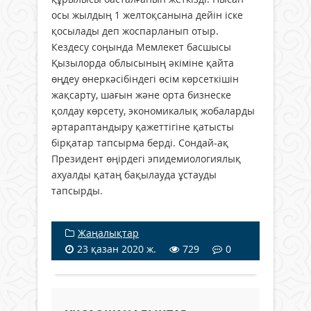
осы жылдың 1 желтоқсанына дейін іске
қосылады деп жоспарланып отыр.
Кездесу соңында Мемлекет басшысы
Қызылорда облысының әкіміне қайта
өңдеу өнеркәсібіндегі өсім көрсеткішін
жақсарту, шағын және орта бизнеске
қолдау көрсету, экономикалық жобаларды
әртараптандыру қажеттігіне қатысты
бірқатар тапсырма берді. Сондай-ақ
Президент өңірдегі эпидемиологиялық
ахуалды қатаң бақылауда ұстауды
тапсырды.
Жаңалықтар
23 қазан 2020 ж.
729
0