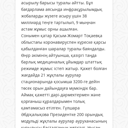
асырылу барысы туралы айтты. Бұл
бағдарлама аясында инфрақұрылымдық
жобаларды жүзеге асыру үшін 38
миллиард теңге тартылып, 9 мыңнан
астам жұмыс орны ашылған.
Сонымен қатар Қасым-Жомарт Тоқаевқа
облыстағы коронавируспен күреске қарсы
қабылданған шаралар туралы баяндалды.
Өңір әкімінің айтуынша, қазіргі таңда
барлық медициналық ұйымдар штаттық
режимде жұмыс істеп жатыр. Қажет болған
жағдайда 21 жұқпалы аурулар
стационарында қосымша 3200-ге дейін
төсек орын дайындауға мүмкіндік бар.
Аймақ қажетті дәрі-дәрмектермен және
қорғаныш құралдарымен толық
қамтамасыз етілген. Гүлшара
Әбдіқалықова Президентке 200 орындық
модульді жұқпалы аурулар ауруханасының
құрылысы басталғанын жеткізді. Нысан