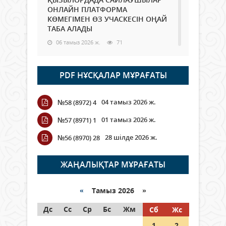
ОНЛАЙН ПЛАТФОРМА
КӨМЕГІМЕН ӨЗ УЧАСКЕСІН ОҢАЙ
ТАБА АЛАДЫ
06 тамыз 2026 ж.
71
Open Air: Қызылорда облысы
PDF НҰСҚАЛАР МҰРАҒАТЫ
полиция департаменті 20
мыңнан астам көрерменнің
қауіпсіздігін қамтамасыз етті
04 тамыз 2026 ж.
№58 (8972) 4
06 тамыз 2026 ж.
81
01 тамыз 2026 ж.
№57 (8971) 1
Wi-Fi ҚАБЫРҒА АРҚЫЛЫ ҚАЛАЙ
28 шілде 2026 ж.
№56 (8970) 28
ӨТЕДІ?
06 тамыз 2026 ж.
252
ЖАҢАЛЫҚТАР МҰРАҒАТЫ
Как могут проголосовать
граждане Казахстана,
«
Тамыз 2026 »
находящиеся за рубежом?
Дс
Сс
Ср
Бс
Жм
Сб
Жс
05 тамыз 2026 ж.
131
1
2