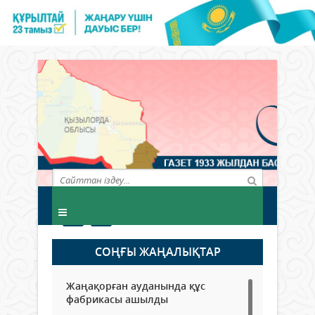
СОҢҒЫ ЖАҢАЛЫҚТАР
Жаңақорған ауданында құс
фабрикасы ашылды