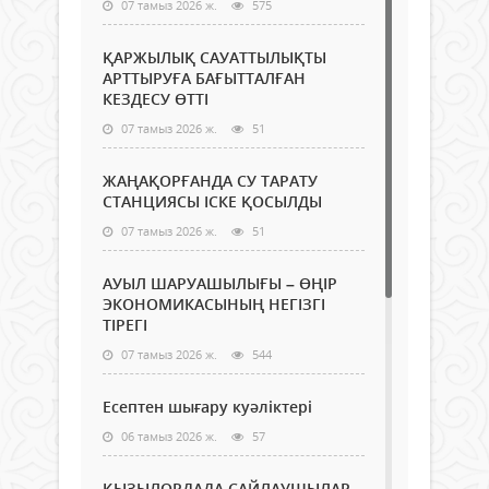
07 тамыз 2026 ж.
575
ҚАРЖЫЛЫҚ САУАТТЫЛЫҚТЫ
АРТТЫРУҒА БАҒЫТТАЛҒАН
КЕЗДЕСУ ӨТТІ
07 тамыз 2026 ж.
51
ЖАҢАҚОРҒАНДА СУ ТАРАТУ
СТАНЦИЯСЫ ІСКЕ ҚОСЫЛДЫ
07 тамыз 2026 ж.
51
АУЫЛ ШАРУАШЫЛЫҒЫ – ӨҢІР
ЭКОНОМИКАСЫНЫҢ НЕГІЗГІ
ТІРЕГІ
07 тамыз 2026 ж.
544
Есептен шығару куәліктері
06 тамыз 2026 ж.
57
ҚЫЗЫЛОРДАДА САЙЛАУШЫЛАР