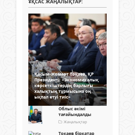
ҰҚСАС ЖАҢАЛЫҚТАР:
Қасым-Жомарт Тоқаев, ҚР
Президенті: «Экономикалық
көрсеткіштердің барлығы
халықтың тұрмысына оң
ықпал етуі тиіс»
Облыс әкімі
тағайындалды
Жаңалықтар
Тоқаев бірқатар