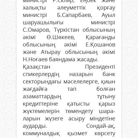
халықты әлеуметтік қорғау
министрі Б.Сапарбаев, Ауыл
шаруашылығы министрі
С.Омаров, Түркістан облысының
әкімі Ө.Шөкеев, Қарағанды
облысының әкімі Е.Қошанов
және Атырау облысының әкімі
Н.Ноғаев баяндама жасады.
Қазақстан Президенті
спикерлердің назарын банк
секторындағы мәселелерге, қиын
жағдайға тап болған
азаматтардың тұтыну
кредиттеріне қатысты қарыз
жүктемелерін төмендету шара­
ларын жүзеге асыру міндетіне
аударды. Сондай-ақ,
коммуналдық қызмет көрсету