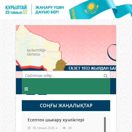
СОҢҒЫ ЖАҢАЛЫҚТАР
Есептен шығару куәліктері
06 тамыз 2026 ж.
49