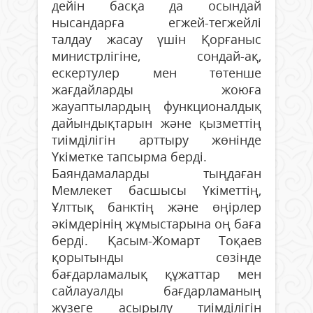
дейін басқа да осындай
нысандарға егжей-тегжейлі
талдау жасау үшін Қорғаныс
министрлігіне, сондай-ақ,
ескертулер мен төтенше
жағдайларды жоюға
жауаптылардың функционалдық
дайындықтарын және қызметтің
тиімділігін арттыру жөнінде
Үкіметке тапсырма берді.
Баяндамаларды тыңдаған
Мемлекет басшысы Үкіметтің,
Ұлттық банктің және өңірлер
әкімдерінің жұмыстарына оң баға
берді. Қасым-Жомарт Тоқаев
қорытынды сөзінде
бағдарламалық құжат­тар мен
сайлауалды бағдарламаның
жүзеге асырылу тиімділігін