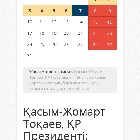
3
4
5
6
7
8
9
Германия аптап ыстыққа
байланысты суды үнемдей
10
11
12
13
14
15
16
бастады
17
18
19
20
21
22
23
04 тамыз 2026 ж.
96
24
25
26
27
28
29
30
31
Жаңақорған тынысы
» Қасым-Жомарт
Тоқаев, ҚР Президенті: «Экономикалық
көрсеткіштердің барлығы халықтың
тұрмысына оң ықпал етуі тиіс»
Қасым-Жомарт
Тоқаев, ҚР
Президенті: