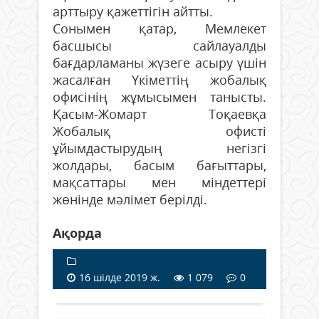
арттыру қажеттігін айтты.
Сонымен қатар, Мемлекет
басшысы сайлауалды
бағдарламаны жүзеге асыру үшін
жасалған Үкіметтің жобалық
офисінің жұмысымен танысты.
Қасым-Жомарт Тоқаевқа
Жобалық офисті
ұйымдастырудың негізгі
жолдары, басым бағыттары,
мақсаттары мен міндеттері
жөнінде мәлімет берілді.
Ақорда
---
16 шілде 2019 ж.
1 079
0