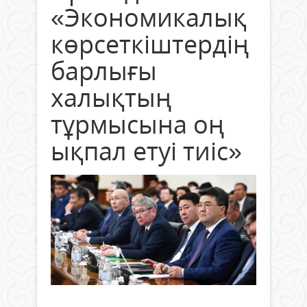
«Экономикалық
көрсеткіштердің
барлығы
халықтың
тұрмысына оң
ықпал етуі тиіс»