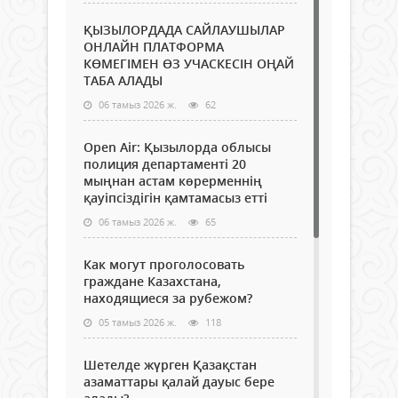
ҚЫЗЫЛОРДАДА САЙЛАУШЫЛАР
ОНЛАЙН ПЛАТФОРМА
КӨМЕГІМЕН ӨЗ УЧАСКЕСІН ОҢАЙ
ТАБА АЛАДЫ
06 тамыз 2026 ж.
62
Open Air: Қызылорда облысы
полиция департаменті 20
мыңнан астам көрерменнің
қауіпсіздігін қамтамасыз етті
06 тамыз 2026 ж.
65
Как могут проголосовать
граждане Казахстана,
находящиеся за рубежом?
05 тамыз 2026 ж.
118
Шетелде жүрген Қазақстан
азаматтары қалай дауыс бере