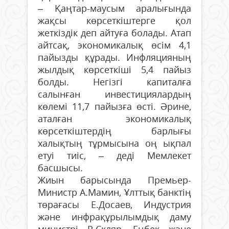
– Қаңтар-маусым аралығында
жақсы көрсеткіштерге қол
жеткіздік деп айтуға болады. Атап
айтсақ, экономикалық өсім 4,1
пайызды құрады. Инфляцияның
жылдық көрсеткіші 5,4 пайыз
болды. Негізгі капиталға
салынған инвестициялардың
көлемі 11,7 пайызға өсті. Әрине,
аталған экономикалық
көрсеткіштердің барлығы
халықтың тұрмысына оң ықпал
етуі тиіс, – деді Мемлекет
басшысы.
Жиын барысында Премьер-
Министр А.Мамин, Ұлттық банктің
төрағасы Е.Досаев, Индустрия
және инфрақұрылымдық даму
министрі Р.Скляр, Еңбек және