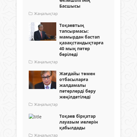
Әкімшілігінің
Басшысы
Жаңалықтар
Тоқаевтың
тапсырмасы:
мамырдан бастап
қазақстандықтарға
40 мың пәтер
беріледі
Жаңалықтар
Жағдайы төмен
отбасыларға
жалдамалы
пәтерлерді беру
жеңілдетіледі
Жаңалықтар
Тоқаев бірқатар
лауазым иелерін
қабылдады
Жаңалықтар