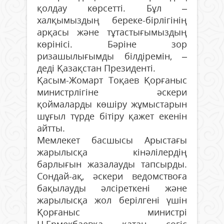
қолдау көрсетті. Бұл –
халқымыздың береке-бірлігінің
арқасы және тұтастығымыздың
көрінісі. Бәріне зор
ризашылығымды білдіремін, –
деді Қазақстан Президенті.
Қасым-Жомарт Тоқаев Қорғаныс
министрлігіне әскери
қоймаларды көшіру жұмыстарын
шұғыл түрде бітіру қажет екенін
айтты.
Мемлекет басшысы Арыстағы
жарылысқа кінәлілердің
барлығын жазалауды тапсырды.
Сондай-ақ, әскери ведомствоға
бақылауды әлсіреткені және
жарылысқа жол берілгені үшін
Қорғаныс министрі
Н.Ермекбаевқа қатаң сөгіс