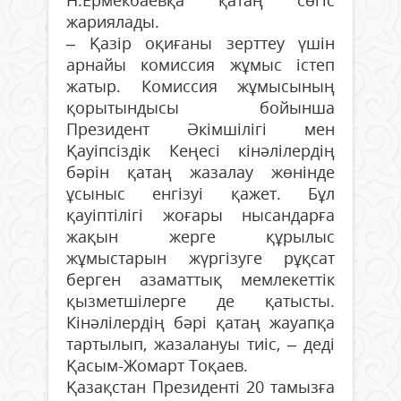
жариялады.
– Қазір оқиғаны зерттеу үшін
арнайы комиссия жұмыс істеп
жатыр. Комиссия жұмысының
қорытындысы бойынша
Президент Әкімшілігі мен
Қауіпсіздік Кеңесі кінәлілердің
бәрін қатаң жазалау жөнінде
ұсыныс енгізуі қажет. Бұл
қауіптілігі жоғары нысандарға
жақын жерге құрылыс
жұмыстарын жүргізуге рұқсат
берген азаматтық мемлекеттік
қызметшілерге де қатысты.
Кінәлілердің бәрі қатаң жауапқа
тартылып, жазалануы тиіс, – деді
Қасым-Жомарт Тоқаев.
Қазақстан Президенті 20 тамызға