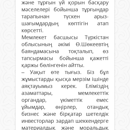
және тұрғын үй қорын басқару
мәселелері бойынша тұрғындар
тарапынан түскен арыз-
шағымдардың көптігін атап
көрсетті.
Мемлекет басшысы Түркістан
облысының әкімі Ө.Шөкеевтің
баяндамасына тоқталып, өз
тапсырмасы бойынша қажетті
қаржы бөлінгенін айтты.
– Уақыт өте тығыз. Біз бұл
жұмыстарды қысқа мерзім ішінде
аяқтауымыз керек. Еліміздің
азаматтары, мемлекеттік
органдар, үкіметтік емес
ұйымдар, өңірлер, отандық
бизнес және бірқатар шетелдік
инвесторлар зардап шеккендерге
материалдық және моральдық