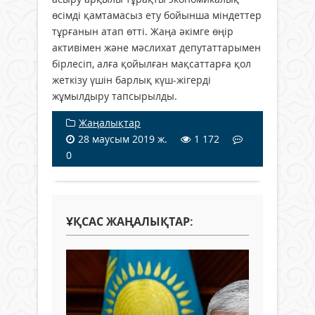
өсімді қамтамасыз ету бойынша міндеттер
тұрғанын атап өтті. Жаңа әкімге өңір
активімен және мәслихат депутаттарымен
бірлесіп, алға қойылған мақсаттарға қол
жеткізу үшін барлық күш-жігерді
жұмылдыру тапсырылды.
Жаңалықтар
28 маусым 2019 ж.
1 172
0
ҰҚСАС ЖАҢАЛЫҚТАР: