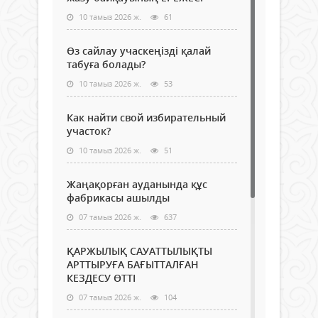
10 тамыз 2026 ж.
61
Өз сайлау учаскеңізді қалай
табуға болады?
10 тамыз 2026 ж.
53
Как найти свой избирательный
участок?
10 тамыз 2026 ж.
51
Жаңақорған ауданында құс
фабрикасы ашылды
07 тамыз 2026 ж.
637
ҚАРЖЫЛЫҚ САУАТТЫЛЫҚТЫ
АРТТЫРУҒА БАҒЫТТАЛҒАН
КЕЗДЕСУ ӨТТІ
07 тамыз 2026 ж.
104