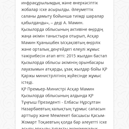
инфрақұрылымдық және өнеркәсіптік
жобалар іске асырылды. Әлеуметтік
саланы дамыту бойынша тиімді шаралар
қабылданды», – деді А. Мамин.
Қызылорда облысының акти­ві­не өңірдің
жаңа әкімін таныс­тыра отырып, Асқар
Мамин Қуанышбек Ысқақовтың өңірлік
жә­не орталық деңгейдегі елеулі жұмыс
тәжірибесін атап өтті: 2015 жылдан бастап
Қызылорда облысы әкімінің орынбасары
лауазымын атқарды, ұзақ жылдар бойы ҚР
Қаржы министрлігінің жүйесінде жұмыс
істеді.
ҚР Премьер-Министрі Асқар Мамин
Қызылорда облысының алдында ҚР
Тұңғыш Президенті - Елбасы Нұрсұлтан
Назарбаевтың халықтың тұрмыс сапасын
арт­тыру және Мемлекет басшысы Қасым-
Жомарт Тоқаевтың қол­да бар әлеуетті іске
асыру арқылы тұрақты экономикалық