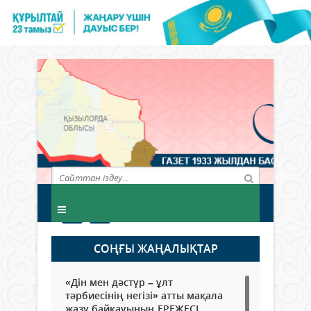
СОҢҒЫ ЖАҢАЛЫҚТАР
«Дін мен дәстүр – ұлт
тәрбиесінің негізі» атты мақала
жазу байқауының ЕРЕЖЕСІ