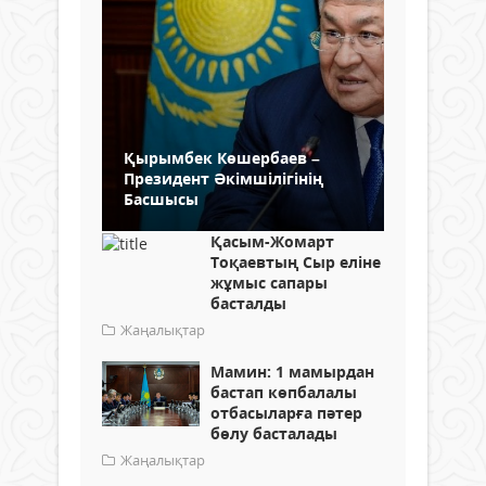
Қырымбек Көшербаев –
Президент Әкімшілігінің
Басшысы
Қасым-Жомарт
Тоқаевтың Сыр еліне
жұмыс сапары
басталды
Жаңалықтар
Мамин: 1 мамырдан
бастап көпбалалы
отбасыларға пәтер
бөлу басталады
Жаңалықтар