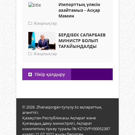
Импорттың үлесін
азайтамыз - Асқар
Мамин
Жаңалықтар
БЕРДІБЕК САПАРБАЕВ
МИНИСТР БОЛЫП
ТАҒАЙЫНДАЛДЫ
Жаңалықтар
Пікір қалдыру
© 2026. Zhanaqorgan-tynysy.kz ақпараттық
агенттігі.
Қазақстан Республикасы Ақпарат және
Қоғамдық даму министрлігі, Ақпарат
комитетінің тіркеу туралы № KZ12VPY00052387
куәлігі 21.07.2022 жылы берілген.