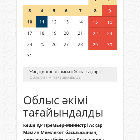
полиция департаменті 20
мыңнан астам көрерменнің
3
4
5
6
7
8
9
қауіпсіздігін қамтамасыз етті
10
11
12
13
14
06 тамыз 2026 ж.
155
15
16
17
18
19
20
21
22
23
24
25
26
27
28
29
30
31
Жаңақорған тынысы
»
Жаңалықтар
»
Облыс әкімі тағайындалды
Облыс әкімі
тағайындалды
Кеше ҚР Премьер-Министрі Асқар
Мамин Мемлекет басшысының
тапсырмасы бойынша Қызылорда