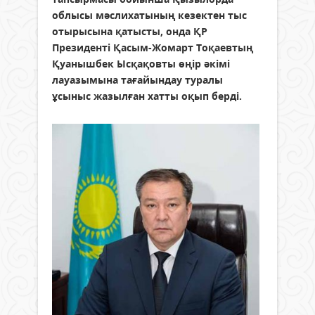
облысы мәслихатының кезектен тыс
отырысына қатысты, онда ҚР
Президенті Қасым-Жомарт Тоқаевтың
Қуанышбек Ысқақовты өңір әкімі
лауазымына тағайындау туралы
ұсыныс жазылған хатты оқып берді.