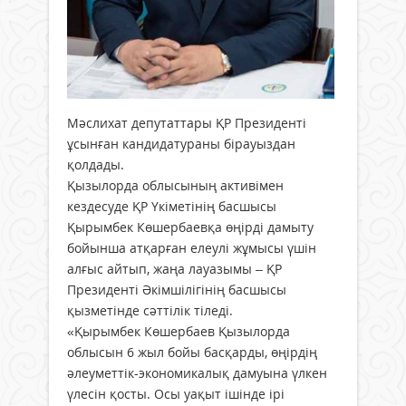
Мәслихат депутаттары ҚР Президенті
ұсынған кандидатураны бірауыздан
қолдады.
Қызылорда облысының акти­вімен
кездесуде ҚР Үкіметінің бас­шысы
Қырымбек Көшербаевқа өңір­ді дамыту
бойынша атқарған елеулі жұмысы үшін
алғыс айтып, жаңа лауазымы – ҚР
Президенті Әкімшілігінің басшысы
қызметінде сәттілік тіледі.
«Қырымбек Көшербаев Қызыл­орда
облысын 6 жыл бойы басқарды, өңірдің
әлеуметтік-экономикалық дамуына үлкен
үлесін қосты. Осы уақыт ішінде ірі