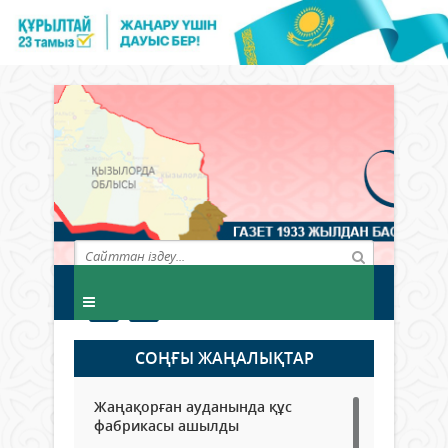
СОҢҒЫ ЖАҢАЛЫҚТАР
Жаңақорған ауданында құс
фабрикасы ашылды