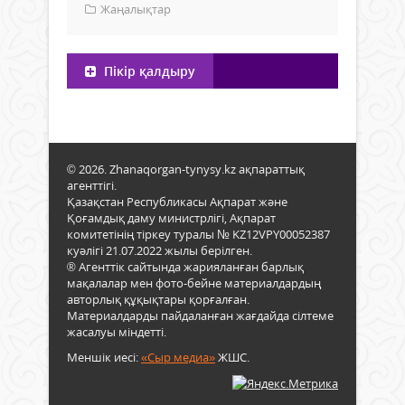
Жаңалықтар
Пікір қалдыру
© 2026. Zhanaqorgan-tynysy.kz ақпараттық
агенттігі.
Қазақстан Республикасы Ақпарат және
Қоғамдық даму министрлігі, Ақпарат
комитетінің тіркеу туралы № KZ12VPY00052387
куәлігі 21.07.2022 жылы берілген.
® Агенттік сайтында жарияланған барлық
мақалалар мен фото-бейне материалдардың
авторлық құқықтары қорғалған.
Материалдарды пайдаланған жағдайда сілтеме
жасалуы міндетті.
Меншік иесі:
«Сыр медиа»
ЖШС.