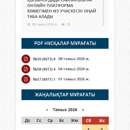
ОНЛАЙН ПЛАТФОРМА
КӨМЕГІМЕН ӨЗ УЧАСКЕСІН ОҢАЙ
ТАБА АЛАДЫ
06 тамыз 2026 ж.
85
Open Air: Қызылорда облысы
PDF НҰСҚАЛАР МҰРАҒАТЫ
полиция департаменті 20
мыңнан астам көрерменнің
қауіпсіздігін қамтамасыз етті
08 тамыз 2026 ж.
№59 (8973) 8
06 тамыз 2026 ж.
95
04 тамыз 2026 ж.
№58 (8972) 4
Wi-Fi ҚАБЫРҒА АРҚЫЛЫ ҚАЛАЙ
01 тамыз 2026 ж.
№57 (8971) 1
ӨТЕДІ?
06 тамыз 2026 ж.
263
ЖАҢАЛЫҚТАР МҰРАҒАТЫ
Как могут проголосовать
граждане Казахстана,
«
Тамыз 2026 »
находящиеся за рубежом?
Дс
Сс
Ср
Бс
Жм
Сб
Жс
05 тамыз 2026 ж.
144
1
2