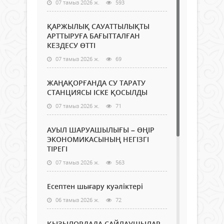
07 тамыз 2026 ж.
593
ҚАРЖЫЛЫҚ САУАТТЫЛЫҚТЫ
АРТТЫРУҒА БАҒЫТТАЛҒАН
КЕЗДЕСУ ӨТТІ
07 тамыз 2026 ж.
69
ЖАҢАҚОРҒАНДА СУ ТАРАТУ
СТАНЦИЯСЫ ІСКЕ ҚОСЫЛДЫ
07 тамыз 2026 ж.
71
АУЫЛ ШАРУАШЫЛЫҒЫ – ӨҢІР
ЭКОНОМИКАСЫНЫҢ НЕГІЗГІ
ТІРЕГІ
07 тамыз 2026 ж.
563
Есептен шығару куәліктері
06 тамыз 2026 ж.
72
ҚЫЗЫЛОРДАДА САЙЛАУШЫЛАР