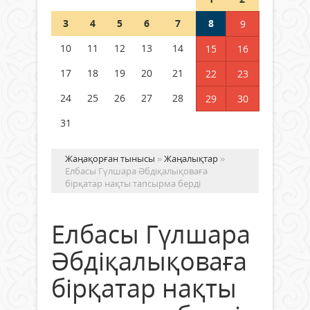
Шетелде жүрген Қазақстан
3
4
5
6
7
8
9
азаматтары қалай дауыс бере
алады?
10
11
12
13
14
15
16
05 тамыз 2026 ж.
153
17
18
19
20
21
22
23
24
25
26
27
28
29
30
31
Жаңақорған тынысы
»
Жаңалықтар
»
Елбасы Гүлшара Әбдіқалықоваға
бірқатар нақты тапсырма берді
Елбасы Гүлшара
Әбдіқалықоваға
бірқатар нақты