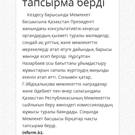
тапсырма берді
Кездесу барысында Мемлекет
басшысына Қазақстан Президенті
жанындағы консультативтік-кеңесші
органдардың қызметі туралы мәлімделді,
сондай-ақ ұлттық және мемлекеттік
мерекелерді атап өтуге дайындық барысы
жөнінде есеп берілді. Нұрсұлтан
Назарбаев осы бағыттағы ұйымдастыру
жұмыстарын сапалы жүргізудің маңызды
екенін атап өтті. Сонымен қатар,
Г.Әбдіқалықова мемлекеттік наградалар
және Әдебиет пен өнер саласындағы
Қазақстан Республикасының Мемлекеттік
сыйлығын беру жөніндегі комиссиялардың
жұмысы туралы баяндады. Соңында
Мемлекет басшысы бірқатар нақты
тапсырма берді.
inform.kz.