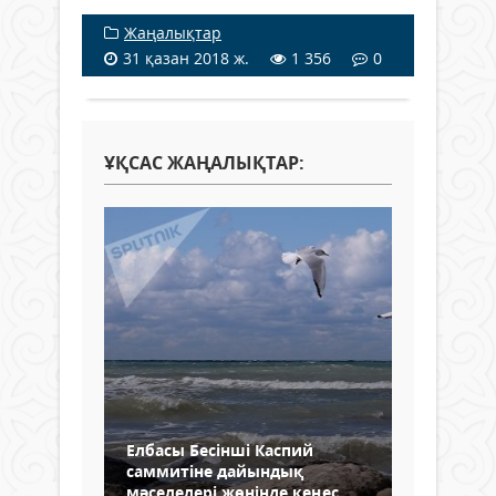
Жаңалықтар
31 қазан 2018 ж.
1 356
0
ҰҚСАС ЖАҢАЛЫҚТАР:
Елбасы Бесінші Каспий
саммитіне дайындық
мәселелері жөнінде кеңес