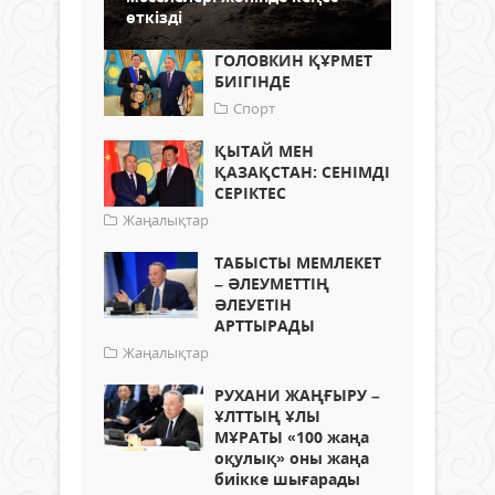
өткізді
ГОЛОВКИН ҚҰРМЕТ
БИІГІНДЕ
Спорт
ҚЫТАЙ МЕН
ҚАЗАҚСТАН: СЕНІМДІ
СЕРІКТЕС
Жаңалықтар
ТАБЫСТЫ МЕМЛЕКЕТ
– ӘЛЕУМЕТТІҢ
ӘЛЕУЕТІН
АРТТЫРАДЫ
Жаңалықтар
РУХАНИ ЖАҢҒЫРУ –
ҰЛТТЫҢ ҰЛЫ
МҰРАТЫ «100 жаңа
оқулық» оны жаңа
биікке шығарады