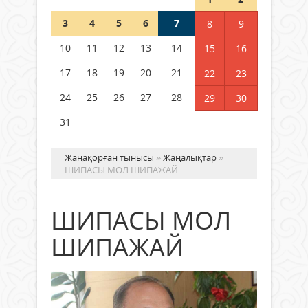
3
4
5
6
7
8
9
Германия аптап ыстыққа
байланысты суды үнемдей
10
11
12
13
14
15
16
бастады
17
18
19
20
21
22
23
04 тамыз 2026 ж.
98
24
25
26
27
28
29
30
31
Жаңақорған тынысы
»
Жаңалықтар
»
ШИПАСЫ МОЛ ШИПАЖАЙ
ШИПАСЫ МОЛ
ШИПАЖАЙ