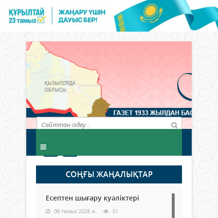
СОҢҒЫ ЖАҢАЛЫҚТАР
Есептен шығару куәліктері
06 тамыз 2026 ж.
51