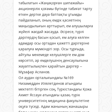
табылатын «Жаңақорған шипажайы»
акционерлік қоғамы бүгінде табиғат тарту
еткен дертке дауа батпақты ұтымды
пайдаланып, оның емдік қасиетінің
маңыздылығын арттырып, ем алушыларға
жүйелі жағдай жасауда. Әсіресе, түрлі
дәрігердің басын қосып, ем алуға келген
адамдар осы ортадан қажетті дәрігеріне
қаралуға мүмкіндігі зор. Осы тұрғыда,
айтулы мекемеде келушілерге ем-дом
көрсетіп, әр емделушінің денсаулығына
жауаптылықпен қарайтын дәрігер –
Мұзафар Асланов.
Ол аудан орталығындағы №169
Низамеддин Илялетдинов атындағы
мектепті бітірген соң, Түркістандағы Қожа
Ахмет Яссауи атындағы қазақ-түрік
университетінің медицина факультетіне
оқуға түседі. Адам жанының жанашыры