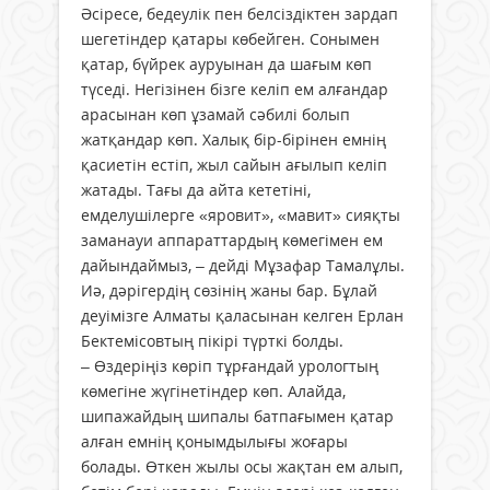
Әсіресе, бедеулік пен белсіздіктен зардап
шегетіндер қатары көбейген. Сонымен
қатар, бүйрек ауруынан да шағым көп
түседі. Негізінен бізге келіп ем алғандар
арасынан көп ұзамай сәбилі болып
жатқандар көп. Халық бір-бірінен емнің
қасиетін естіп, жыл сайын ағылып келіп
жатады. Тағы да айта кететіні,
емделушілерге «яровит», «мавит» сияқты
заманауи аппараттардың көмегімен ем
дайындаймыз, – дейді Мұзафар Тамалұлы.
Иә, дәрігердің сөзінің жаны бар. Бұлай
деуімізге Алматы қаласынан келген Ерлан
Бектемісовтың пікірі түрткі болды.
– Өздеріңіз көріп тұрғандай урологтың
көмегіне жүгінетіндер көп. Алайда,
шипажайдың шипалы батпағымен қатар
алған емнің қонымдылығы жоғары
болады. Өткен жылы осы жақтан ем алып,