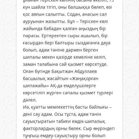
күн шайла тігіп, оны балшыққа бөлеп, өзі
қос аяғын салыпты. Содан, анасын сал
ауруынан жазыпты. Бұл – Теріскен көлі
жайында бабадан қалған аңыздың бір
парасы. Ертеректен сыры ашылып, бір
ғасырдан бері балтыры сыздағанға дауа
болып, адам тәніне дәрмен берген
шипалы мекен қазірде кемеліне келіп,
заман талабына сай қызмет көрсетуде.
Оған бүгінде Бақытжан Абдуллаев
басшылық жасайтын «Жаңақорған
шипажайы» АҚ-да емделушілерге
көрсетіліп жүрген сапалы қызмет түрлері
дәлел.
Иә, қуатты мемлекеттің басты байлығы –
дені сау адам. Осы тұста, адам тәнін
сауықтыратын табиғи емдік-шипалық
факторлардың орны бөлек. Сыр өңіріндегі
тұңғыш емдеу-сауықтыру орны болып