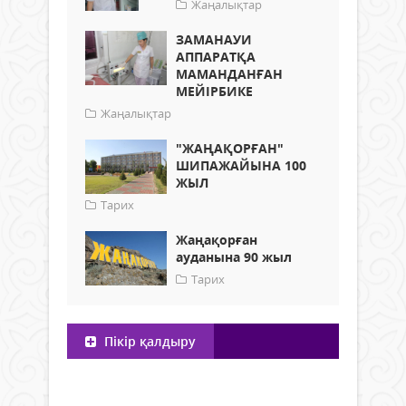
Жаңалықтар
ЗАМАНАУИ
АППАРАТҚА
МАМАНДАНҒАН
МЕЙІРБИКЕ
Жаңалықтар
"ЖАҢАҚОРҒАН"
ШИПАЖАЙЫНА 100
ЖЫЛ
Тарих
Жаңақорған
ауданына 90 жыл
Тарих
Пікір қалдыру