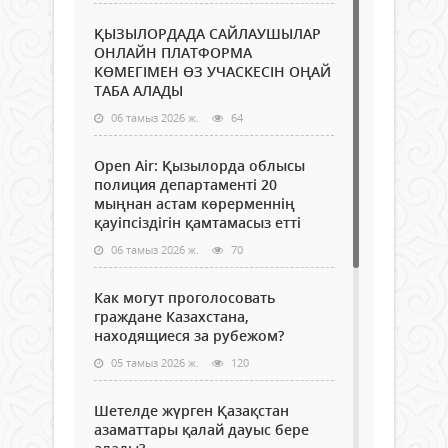
ҚЫЗЫЛОРДАДА САЙЛАУШЫЛАР
ОНЛАЙН ПЛАТФОРМА
КӨМЕГІМЕН ӨЗ УЧАСКЕСІН ОҢАЙ
ТАБА АЛАДЫ
06 тамыз 2026 ж.
64
Open Air: Қызылорда облысы
полиция департаменті 20
мыңнан астам көрерменнің
қауіпсіздігін қамтамасыз етті
06 тамыз 2026 ж.
70
Как могут проголосовать
граждане Казахстана,
находящиеся за рубежом?
05 тамыз 2026 ж.
120
Шетелде жүрген Қазақстан
азаматтары қалай дауыс бере