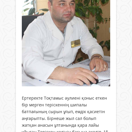
Ертеректе Тоқтамыс әулиені қоныс еткен
бір мерген теріскеннің шипалы
батпағының сырын ұғып, емдік қасиетін
аңғарыпты. Бірнеше жыл сал болып
жатқан анасын ұлтанында қара лайы
ұйыған Теріскен көлінің басына әкеліп, 15