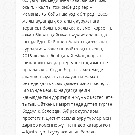
болуы үшін, медицина саласын жеті жыл
оқып, «жалпы тәжірибе дәрігері»
мамандығы бойынша үздік бітіреді. 2005
жылы аудандық орталық ауруханаға
терапевт болып, халыққа қызмет көрсетіп,
алған білімін қайнаған жұмыс алаңында
шыңдайды. Кейіннен Алматы қаласынан
«урология» саласын қайта оқып келіп,
2013 жылдан бері қарай «Жаңақорған
шипажайына» дәрігер-уролог қызметіне
орналасады. Содан бері осы мекемеде
адам денсаулығына жауапты маман
ретінде қалтқысыз қызмет жасап келеді.
Бір күнде көбі 30 науқасқа дейін
қабылдайтын дәрігердің жұмыс кестесі өте
тығыз. Өйткені, қазіргі таңда діттеп тұрған
бедеулік, белсіздік, бүйрек аурулары,
простатит, цистит секілді ауру түрлерімен
дәрігер көмегіне жүгінетіндер қатары көп.
– Қазір түрлі ауру асқынып барады.