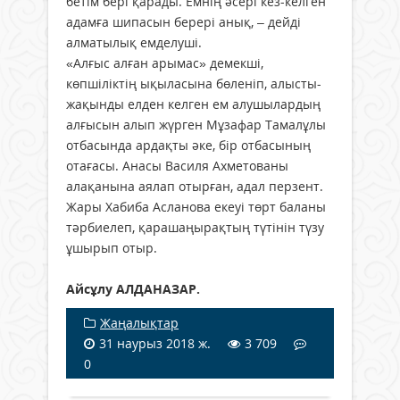
бетім бері қарады. Емнің әсері кез-келген
адамға шипасын берері анық, – дейді
алматылық емделуші.
«Алғыс алған арымас» демекші,
көпшіліктің ықыласына бөленіп, алысты-
жақынды елден келген ем алушылардың
алғысын алып жүрген Мұзафар Тамалұлы
отбасында ардақты әке, бір отбасының
отағасы. Анасы Василя Ахметованы
алақанына аялап отырған, адал перзент.
Жары Хабиба Асланова екеуі төрт баланы
тәрбиелеп, қарашаңырақтың түтінін түзу
ұшырып отыр.
Айсұлу АЛДАНАЗАР.
Жаңалықтар
31 наурыз 2018 ж.
3 709
0