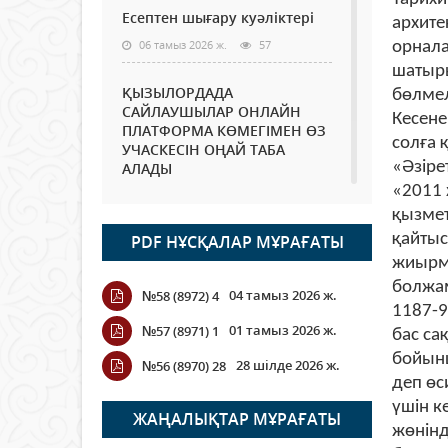
Есептен шығару куәліктері
архите
06 тамыз 2026 ж.
57
орнала
шатыры
ҚЫЗЫЛОРДАДА
бөлмел
САЙЛАУШЫЛАР ОНЛАЙН
Кесене
ПЛАТФОРМА КӨМЕГІМЕН ӨЗ
солға 
УЧАСКЕСІН ОҢАЙ ТАБА
«Әзіре
АЛАДЫ
«2011 
06 тамыз 2026 ж.
71
қызмет
қайтыс
PDF НҰСҚАЛАР МҰРАҒАТЫ
Open Air: Қызылорда
облысы полиция
жиырма
департаменті 20 мыңнан
болжам
04 тамыз 2026 ж.
№58 (8972) 4
астам көрерменнің
1187-9
қауіпсіздігін қамтамасыз етті
01 тамыз 2026 ж.
№57 (8971) 1
бас са
06 тамыз 2026 ж.
81
бойынш
28 шілде 2026 ж.
№56 (8970) 28
деп өс
Wi-Fi ҚАБЫРҒА АРҚЫЛЫ
үшін к
ҚАЛАЙ ӨТЕДІ?
ЖАҢАЛЫҚТАР МҰРАҒАТЫ
жөнінд
06 тамыз 2026 ж.
252