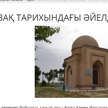
ЗАҚ ТАРИХЫНДАҒЫ ӘЙЕЛД
 деректер бойынша, гауһар ана – Қожа Ахмед Иассауидің