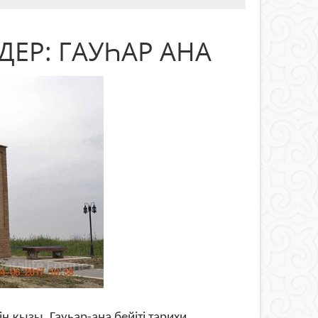
ЕР: ГАУҺАР АНА
 қызы. Гауһар-ана бейіті тарихи