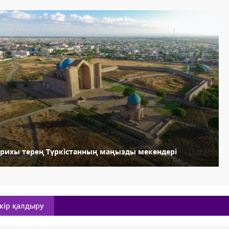
арихы терең Түркістанның маңызды мекендері
кір қалдыру