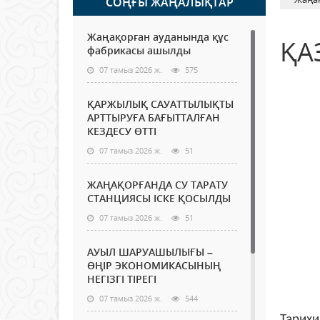
СОҢҒЫ ЖАҢАЛЫҚТАР
Жаңақорған ауданында құс
ҚА
фабрикасы ашылды
07 тамыз 2026 ж.
575
ҚАРЖЫЛЫҚ САУАТТЫЛЫҚТЫ
АРТТЫРУҒА БАҒЫТТАЛҒАН
КЕЗДЕСУ ӨТТІ
07 тамыз 2026 ж.
51
ЖАҢАҚОРҒАНДА СУ ТАРАТУ
СТАНЦИЯСЫ ІСКЕ ҚОСЫЛДЫ
07 тамыз 2026 ж.
51
АУЫЛ ШАРУАШЫЛЫҒЫ –
ӨҢІР ЭКОНОМИКАСЫНЫҢ
НЕГІЗГІ ТІРЕГІ
07 тамыз 2026 ж.
544
Тарихи