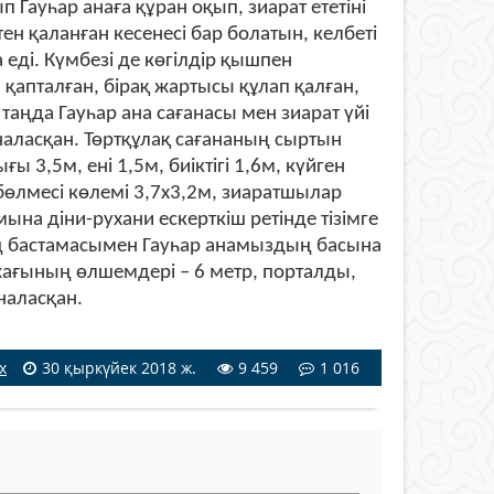
 Гауһар анаға құран оқып, зиарат ететіні
ен қаланған кесенесі бар болатын, келбеті
на еді. Күмбезі де көгілдір қышпен
ен қапталған, бірақ жартысы құлап қалған,
і таңда Гауһар ана сағанасы мен зиарат үйі
рналасқан. Төртқұлақ сағананың сыртын
 3,5м, ені 1,5м, биіктігі 1,6м, күйген
өлмесі көлемі 3,7х3,2м, зиаратшылар
на діни-рухани ескерткіш ретінде тізімге
ң бастамасымен Гауһар анамыздың басына
 жағының өлшемдері – 6 метр, порталды,
наласқан.
х
30 қыркүйек 2018 ж.
9 459
1 016