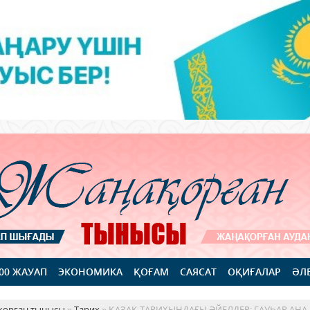
100 ЖАУАП
ЭКОНОМИКА
ҚОҒАМ
САЯСАТ
ОҚИҒАЛАР
ӘЛ
қорған тынысы
»
Тарих
» ҚАЗАҚ ТАРИХЫНДАҒЫ ӘЙЕЛДЕР: ГАУҺАР АНА