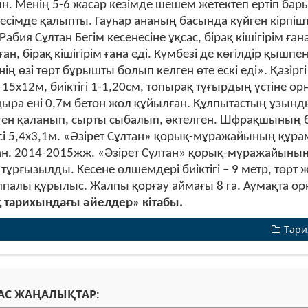
н. Менің 5-6 жасар кезімде шешем жетектеп ертіп барып
есімде қалыпты. Гауһар ананың басында күйген кірпішт
 Рабия Сұлтан Бегім кесенесіне ұқсас, бірақ кішігірім ға
ған, бірақ кішігірім ғана еді. Күмбезі де көгілдір қышп
нің өзі төрт бұрышты болып келген өте ескі еді». Қазірг
 15х12м, биіктігі 1-1,20см, топырақ тұғырдың үстіне о
ыра ені 0,7м бетон жол құйылған. Құлпытастың ұзындығы
тен қаланып, сырты сыбалып, әктелген. Шфрақшының б
і 5,4х3,1м. «Әзірет Сұлтан» қорық-мұражайының құрамы
н. 2014-2015жж. «Әзірет Сұлтан» қорық-мұражайыны
 тұрғызылды. Кесене өлшемдері биіктігі – 9 метр, төрт
ппалы құрылыс. Жалпы қорғау аймағы 8 га. Аумақта ор
 тарихындағы әйелдер» кітабы.
Тари
АС ЖАҢАЛЫҚТАР: