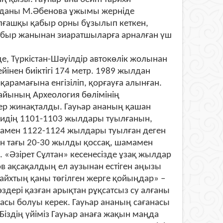
н ауданы М.Әбенова ұжымы жерніде
 алғашқы қабыр орны бұзылып кеткен,
абыр жанынан зиаратшыларға арналған үш
е, Түркістан-Шәуілдір автокөлік жолынан
йінен биіктігі 174 метр. 1989 жылдан
арамағына енгізіліп, қорғауға алынған.
йының Археология бөлімінің
тер жинақталды. Гауһар ананың қашан
уидің 1101-1103 жылдары туылғанын,
мамен 1122-1124 жылдары туылған деген
ан тағы 20-30 жылды қоссақ, шамамен
«Әзірет Сұлтан» кесенесізде ұзақ жылдар
в ақсақалдың ел аузынан естіген аңызы
айхтың қаны төгілген жерге қойыңдар» –
 өздері қазған арықтан рұқсатсыз су алғаны
ғасы болуы керек. Гауһар ананың сағанасы
Біздің үйіміз Гауһар анаға жақын маңда