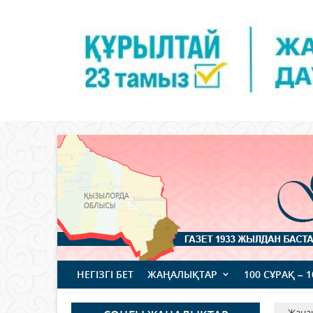
НЕГІЗГІ БЕТ
ЖАҢАЛЫҚТАР
100 СҰРАҚ – 
Жаңа