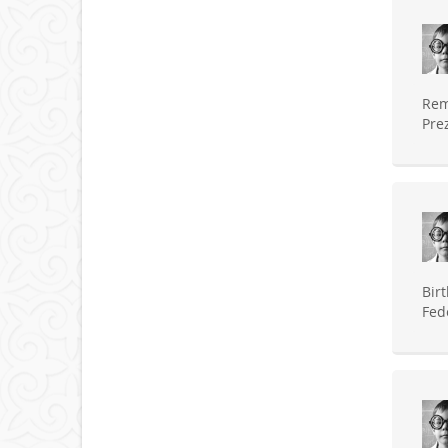
Rem
Pre
Bir
Fed