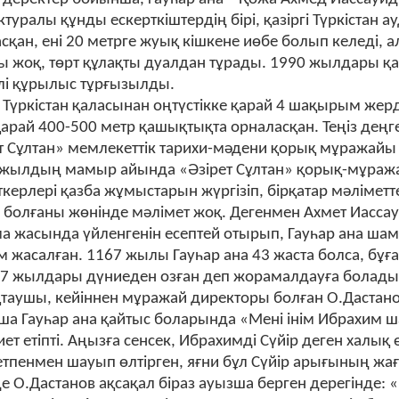
ктуралы құнды ескерткіштердің бірі, қазіргі Түркіста
сқан, ені 20 метрге жуық кішкене иөбе болып келеді,
 жоқ, төрт құлақты дуалдан тұрады. 1990 жылдары қ
і құрылыс тұрғызылды.
 Түркістан қаласынан оңтүстікке қарай 4 шақырым жерд
қарай 400-500 метр қашықтықта орналасқан. Теңіз деңге
т Сұлтан» мемлекеттік тарихи-мәдени қорық мұражайы қ
жылдың мамыр айында «Әзірет Сұлтан» қорық-мұража
керлері қазба жұмыстарын жүргізіп, бірқатар мәлімет
 болғаны жөнінде мәлімет жоқ. Дегенмен Ахмет Иасса
 жасында үйленгенін есептей отырып, Гауһар ана ша
 жасалған. 1167 жылы Гауһар ана 43 жаста болса, бұғ
7 жылдары дүниеден озған деп жорамалдауға болады. 
қтаушы, кейіннен мұражай директоры болған О.Дастано
а Гауһар ана қайтыс боларында «Мені інім Ибрахим ш
иет етіпті. Аңызға сенсек, Ибрахимді Сүйір деген халық
етпенмен шауып өлтірген, яғни бұл Сүйір арығының жа
е О.Дастанов ақсақал біраз ауызша берген дерегінде: «