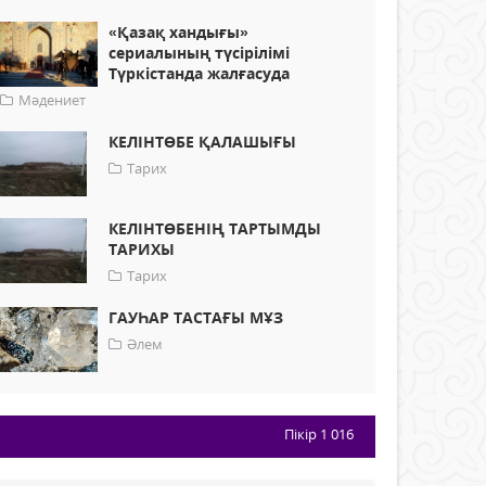
«Қазақ хандығы»
сериалының түсірілімі
Түркістанда жалғасуда
Мәдениет
КЕЛІНТӨБЕ ҚАЛАШЫҒЫ
Тарих
КЕЛІНТӨБЕНІҢ ТАРТЫМДЫ
ТАРИХЫ
Тарих
ГАУҺАР ТАСТАҒЫ МҰЗ
Әлем
Пікір
1 016