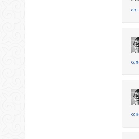
onl
can
can