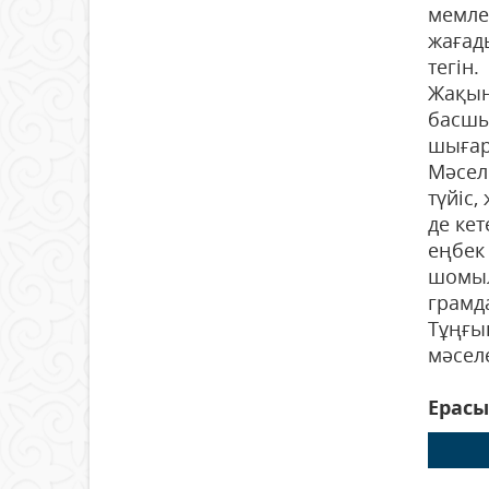
мемле
жағады
тегін.
Жақын
басшы
шығар
Мәсел
түйіс
де ке
еңбек
шомыл
грамд
Тұңғы
мәселе
Ерас