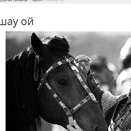
шау ой