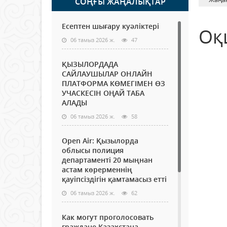
СОҢҒЫ ЖАҢАЛЫҚТАР
Есептен шығару куәліктері
Оқ
06 тамыз 2026 ж.
47
ҚЫЗЫЛОРДАДА
САЙЛАУШЫЛАР ОНЛАЙН
ПЛАТФОРМА КӨМЕГІМЕН ӨЗ
УЧАСКЕСІН ОҢАЙ ТАБА
АЛАДЫ
06 тамыз 2026 ж.
58
Open Air: Қызылорда
облысы полиция
департаменті 20 мыңнан
астам көрерменнің
қауіпсіздігін қамтамасыз етті
06 тамыз 2026 ж.
62
Как могут проголосовать
граждане Казахстана,