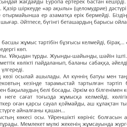
сындай жағдайды Еуропа ертерек бастан кешірді
. Қазір шіркеуде «ар ақылы» (целомудрие) дәстүр
е отырмайынша ер азаматқа ерік бермейді. Бізд
 шығар. Әйтпесе, бүгінгі беташардың барысы ойл
гі басшы жұмыс тәртібін бұзғысы келмейді, бірақ.
едергі көп.
тты. Ұйқыдан тұрды. Жуынды-шайынды, шәйін ішті.
меттік көлікті пайдаланып, баланы сабаққа, әйелд
үлгереді.
ң көзі осылай ашылады. Ал күннің батуы мен та
ековтың кезінде тарамыстай тартылған тәртіп 
ен бақылаудың белі босады. Әркім өз білгенімен ке
 неге сағат тоғызда жұмысқа келмейді, көлігі
ткер оған қарсы сауал қоймайды, аш құлақтан т
стүрге айналғаны қашан...
стың көкесі осы. Үйреншікті көрініс болғасын
 тұрады. Мемлекет мүлкі жекенің жұмсауында жүр