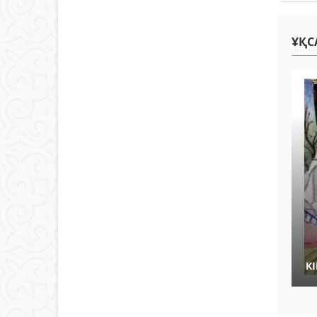
ҰҚС
К