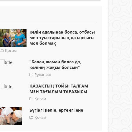
Келін адалынан болса, отбасы
мен туыстарының да ырзығы
мол болмақ
Қоғам
"Балаң жаман болса да,
келінің жақсы болсын"
Руханият
ҚАЗАҚТЫҢ ТОЙЫ: ТАЛҒАМ
МЕН ТАҒЫЛЫМ ТАРАЗЫСЫ
Қоғам
Бүгінгі келін, ертеңгі ене
Қоғам