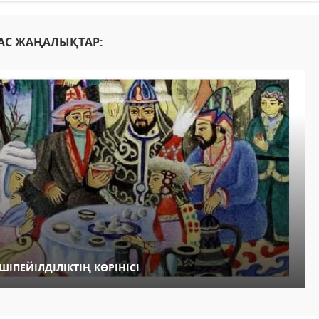
АС ЖАҢАЛЫҚТАР:
ІШІПЕЙІЛДІЛІКТІҢ КӨРІНІСІ