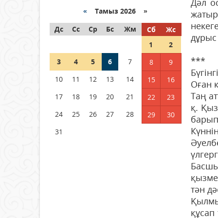
Дәл о
Қазақстанда ЖЭК электр
энергиясын өндіру бойынша
«
Тамыз 2026 »
жатыр
көрсеткіш асыра орындалды
некег
Дс
Сс
Ср
Бс
Жм
Сб
Жс
04 тамыз 2026 ж.
106
дұрыс
1
2
ҚҰРҚЫЛТАЙДЫҢ ҰЯСЫ КИЕЛІ
***
3
4
5
6
7
8
9
МЕ?
Бүгін
10
11
12
13
14
15
16
04 тамыз 2026 ж.
98
Оған к
Таң а
17
18
19
20
21
22
23
Германия аптап ыстыққа
қ. Қыз
байланысты суды үнемдей
24
25
26
27
28
29
30
барып 
бастады
Күнні
31
04 тамыз 2026 ж.
94
Әуелб
үлгерг
Басшы
қызме
тән дә
Қылмы
құсап