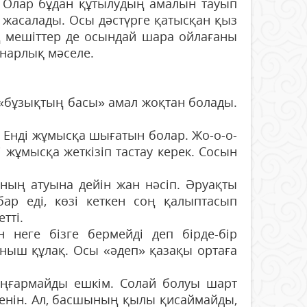
. Олар бұдан құтылудың амалын тауып
і жасалады. Осы дәстүрге қатысқан қыз
ің мешіттер де осындай шара ойлағаны
анарлық мәселе.
.. «бұзықтың басы» амал жоқтан болады.
 Енді жұмысқа шығатын болар. Жо-о-о-
і жұмысқа жеткізіп тастау керек. Сосын
ңның атуына дейін жан нәсіп. Әруақты
бар еді, көзі кеткен соң қалыптасып
тті.
н неге бізге бермейді деп бірде-бір
ыныш құлақ. Осы «әдеп» қазақы ортаға
 аңғармайды ешкім. Солай болуы шарт
генін. Ал, басшының қылы қисаймайды,