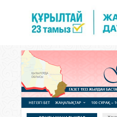
НЕГІЗГІ БЕТ
ЖАҢАЛЫҚТАР
100 СҰРАҚ – 
Жаңа