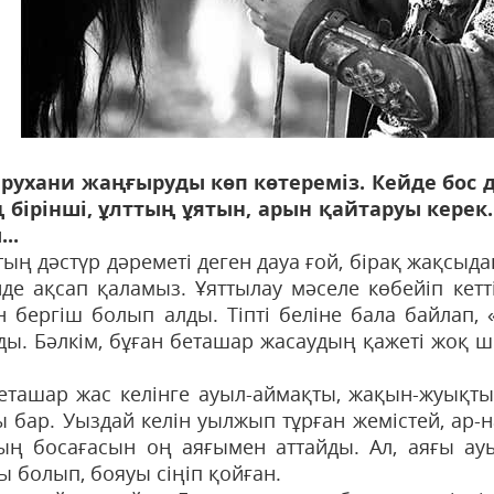
 рухани жаңғыруды көп көтереміз. Кейде бос да
ң бірінші, ұлттың ұятын, арын қайтаруы керек
..
тың дәстүр дәреметі деген дауа ғой, бірақ жақсыд
нде ақсап қаламыз. Ұяттылау мәселе көбейіп кетт
 бергіш болып алды. Тіпті беліне бала байлап,
ды. Бәлкім, бұған беташар жасаудың қажеті жоқ ш
беташар жас келінге ауыл-аймақты, жақын-жуықт
ы бар. Уыздай келін уылжып тұрған жемістей, ар
ың босағасын оң аяғымен аттайды. Ал, аяғы ауыр
ы болып, бояуы сіңіп қойған.