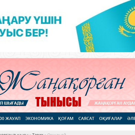
100 ЖАУАП
ЭКОНОМИКА
ҚОҒАМ
САЯСАТ
ОҚИҒАЛАР
ӘЛ
қорған тынысы
»
Тарих
» Оқшау ой