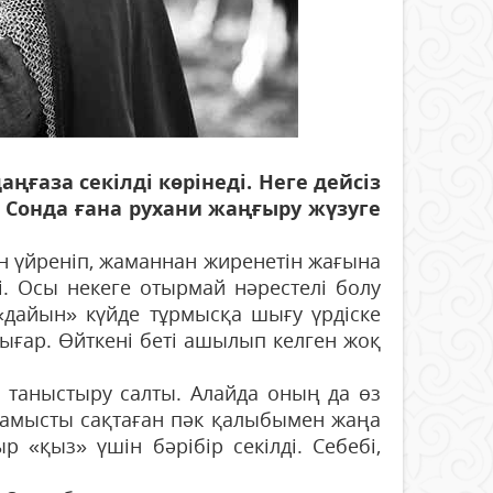
ңғаза секілді көрінеді. Неге дейсіз
. Сонда ғана рухани жаңғыру жүзуге
ан үйреніп, жаманнан жиренетін жағына
і. Осы некеге отырмай нәрестелі болу
 «дайын» күйде тұрмысқа шығу үрдіске
ығар. Өйткені беті ашылып келген жоқ
ы таныстыру салты. Алайда оның да өз
-намысты сақтаған пәк қалыбымен жаңа
 «қыз» үшін бәрібір секілді. Себебі,