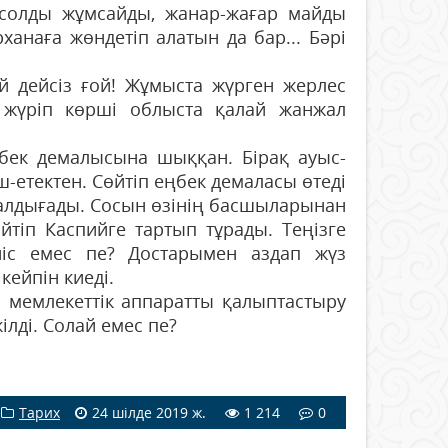
-солды жұмсайды, жанар-жағар майды
рханаға жөндетіп алатын да бар... Бәрі
й дейсіз ғой! Жұмыста жүрген жерлес
жүріп көрші облыста қалай жанжал
бек демалысына шыққан. Бірақ ауыс-
етектен. Сөйтіп еңбек демаласы өтеді
Шалдығады. Сосын өзінің басшыларынан
йтіп Каспийге тартып тұрады. Теңізге
иіс емес пе? Достарымен аздап жүз
ейпін киеді.
и мемлекеттік аппаратты қалыптастыру
лді. Солай емес пе?
Тарих
24 шілде 2019 ж.
1 214
0