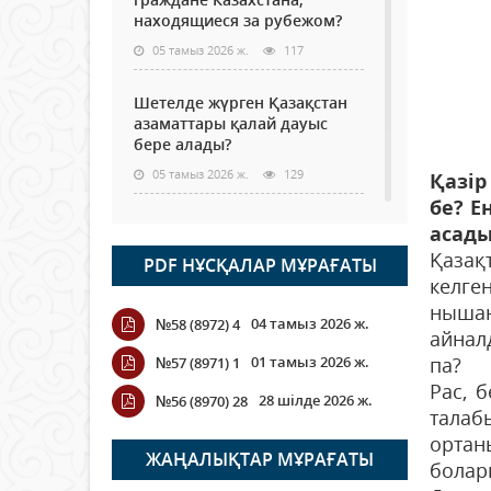
находящиеся за рубежом?
05 тамыз 2026 ж.
117
Шетелде жүрген Қазақстан
азаматтары қалай дауыс
бере алады?
05 тамыз 2026 ж.
129
Қазір
бе? Е
Кассадағы баға мен сөредегі
асады.
баға әр түрлі болған
Қазақ
PDF НҰСҚАЛАР МҰРАҒАТЫ
жағдайда
келге
04 тамыз 2026 ж.
108
нышан
04 тамыз 2026 ж.
№58 (8972) 4
айнал
ҮКІМЕТТІК ЕМЕС ҰЙЫМДАРҒА
01 тамыз 2026 ж.
па?
№57 (8971) 1
АРНАЛҒАН СЫЙЛЫҚАҚЫ
Рас, 
КОНКУРСЫНА ӨТІНІМ
28 шілде 2026 ж.
№56 (8970) 28
ҚАБЫЛДАУ БАСТАЛДЫ
талаб
ортан
04 тамыз 2026 ж.
107
ЖАҢАЛЫҚТАР МҰРАҒАТЫ
болар