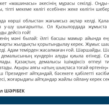
кет «машинасы» әкесінің мұрасы секілді. Оңды
, тіпті мекеме көлігі есебінен жеке көлігін шебе
да көрші облыстан жағымсыз ақпар келді. Қала
 у-шу шығарыпты. Ол Қызылордада жұмыста 
ды дейсіз ғой!
енің мәні былай: Әлгі басшы мамыр айында ең
, жарты жылдықты қорытындылау керек. Жұмыс шаш-
теді. Адам темірден жасалмаған ғой. Шаршайды. 
 демалысының күндерін алуды қиыла өтінеді. Сө
ады. Қазақтың демалысы ішімдіксіз өтпеуі т
атады. Ақыры аяғы «атың шықпаса тоғай өртенің» к
ш Президент айтқандай, бәсекеге қабілетті кәсіб
сі, жоғарыдағы айтқандар жайлы ойлану керек секі
ыл ШӘРІБЕК