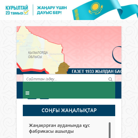
СОҢҒЫ ЖАҢАЛЫҚТАР
Жаңақорған ауданында құс
фабрикасы ашылды