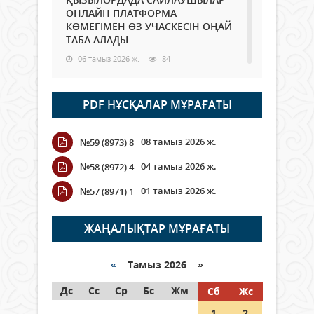
ОНЛАЙН ПЛАТФОРМА
КӨМЕГІМЕН ӨЗ УЧАСКЕСІН ОҢАЙ
ТАБА АЛАДЫ
06 тамыз 2026 ж.
84
Open Air: Қызылорда облысы
PDF НҰСҚАЛАР МҰРАҒАТЫ
полиция департаменті 20
мыңнан астам көрерменнің
қауіпсіздігін қамтамасыз етті
08 тамыз 2026 ж.
№59 (8973) 8
06 тамыз 2026 ж.
92
04 тамыз 2026 ж.
№58 (8972) 4
Wi-Fi ҚАБЫРҒА АРҚЫЛЫ ҚАЛАЙ
01 тамыз 2026 ж.
№57 (8971) 1
ӨТЕДІ?
06 тамыз 2026 ж.
261
ЖАҢАЛЫҚТАР МҰРАҒАТЫ
Как могут проголосовать
граждане Казахстана,
«
Тамыз 2026 »
находящиеся за рубежом?
Дс
Сс
Ср
Бс
Жм
Сб
Жс
05 тамыз 2026 ж.
143
1
2