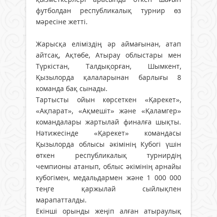
футболдан республикалық турнир өз
мәресіне жетті.
Жарысқа еліміздің әр аймағынан, атап
айтсақ, Ақтөбе, Атырау облыстары мен
Түркістан, Талдықорған, Шымкент,
Қызылорда қалаларынан барлығы 8
команда бақ сынады.
Тартысты ойын көрсеткен «Қарекет»,
«Ақпарат», «Ақмешіт» және «Қаламгер»
командалары жартылай финалға шықты.
Нәтижесінде «Қарекет» командасы
Қызылорда облысы әкімінің Кубогі үшін
өткен республикалық турнирдің
чемпионы атанып, облыс әкімінің арнайы
кубогімен, медальдармен және 1 000 000
теңге қаржылай сыйлықпен
марапатталды.
Екінші орынды жеңіп алған атыраулық