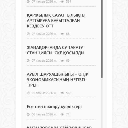
07 тамыз 2026 ж.
591
ҚАРЖЫЛЫҚ САУАТТЫЛЫҚТЫ
АРТТЫРУҒА БАҒЫТТАЛҒАН
КЕЗДЕСУ ӨТТІ
07 тамыз 2026 ж.
68
ЖАҢАҚОРҒАНДА СУ ТАРАТУ
СТАНЦИЯСЫ ІСКЕ ҚОСЫЛДЫ
07 тамыз 2026 ж.
69
АУЫЛ ШАРУАШЫЛЫҒЫ – ӨҢІР
ЭКОНОМИКАСЫНЫҢ НЕГІЗГІ
ТІРЕГІ
07 тамыз 2026 ж.
562
Есептен шығару куәліктері
06 тамыз 2026 ж.
71
ҚЫЗЫЛОРДАДА САЙЛАУШЫЛАР