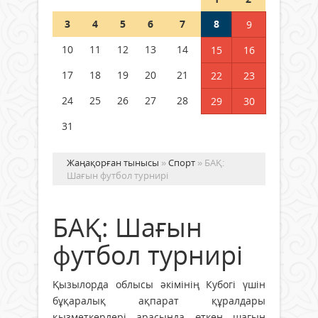
Шетелде жүрген Қазақстан
3
4
5
6
7
8
9
азаматтары қалай дауыс бере
алады?
10
11
12
13
14
15
16
05 тамыз 2026 ж.
152
17
18
19
20
21
22
23
24
25
26
27
28
29
30
31
Жаңақорған тынысы
»
Спорт
» БАҚ:
Шағын футбол турнирі
БАҚ: Шағын
футбол турнирі
Қызылорда облысы әкімінің Кубогі үшін
бұқаралық ақпарат құралдары
қызметкерлері арасында өткен шағын