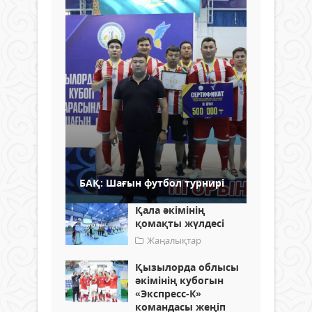
БАҚ: Шағын футбол турнирі
Қала әкімінің
қомақты жүлдесі
Жаңалықтар
Қызылорда облысы
әкімінің кубогын
«Экспресс-К»
командасы жеңіп