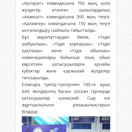
«Ақпарат» командасына 700 мың, қола
жүлдегер атанған қызылордалық
«Ақмешіт» командасына 500 мың теңге,
«Қаламгер» командасына 150 мың теңге
ынталандыру сыйлығы табысталды.
Бұл марапаттардан бөлек, «Үздік
шабуылшы», «Үздік қорғаушы», «Үздік
қақпашы» және «Үздік ойыншы»
номинациялары бойынша озық ойын
көрсеткен қатысушыларға арнайы
кубоктар және қаржылай жүлделер
тапсырылды.
Еліміздің түкпір-түкпірінен 100-ге жуық
БАҚ өкілдерінің басын қосқан турнирде
қатысушылар қонақжай Сыр елі
жұртшылығына ризашылықтарын
білдірді.