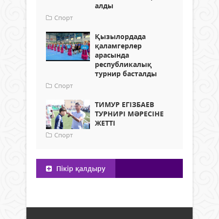
алды
Спорт
Қызылордада
қаламгерлер
арасында
республикалық
турнир басталды
Спорт
ТИМУР ЕГІЗБАЕВ
ТУРНИРІ МӘРЕСІНЕ
ЖЕТТІ
Спорт
Пікір қалдыру