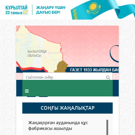
СОҢҒЫ ЖАҢАЛЫҚТАР
Жаңақорған ауданында құс
фабрикасы ашылды