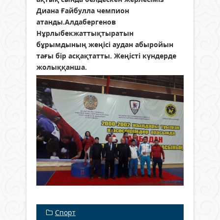
Диана Ғайбулла чемпион
атанды.Алдабергенов
Нұрлыбекжаттықтыратын
бұрымдының жеңісі аудан абыройын
тағы бір асқақтатты. Жеңісті күндерде
жолыққанша.
Спорт