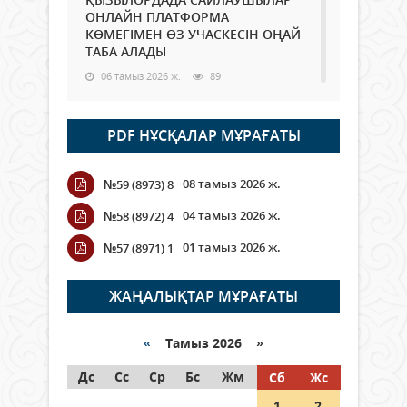
ОНЛАЙН ПЛАТФОРМА
КӨМЕГІМЕН ӨЗ УЧАСКЕСІН ОҢАЙ
ТАБА АЛАДЫ
06 тамыз 2026 ж.
89
Open Air: Қызылорда облысы
PDF НҰСҚАЛАР МҰРАҒАТЫ
полиция департаменті 20
мыңнан астам көрерменнің
қауіпсіздігін қамтамасыз етті
08 тамыз 2026 ж.
№59 (8973) 8
06 тамыз 2026 ж.
100
04 тамыз 2026 ж.
№58 (8972) 4
Wi-Fi ҚАБЫРҒА АРҚЫЛЫ ҚАЛАЙ
01 тамыз 2026 ж.
№57 (8971) 1
ӨТЕДІ?
06 тамыз 2026 ж.
266
ЖАҢАЛЫҚТАР МҰРАҒАТЫ
Как могут проголосовать
граждане Казахстана,
«
Тамыз 2026 »
находящиеся за рубежом?
Дс
Сс
Ср
Бс
Жм
Сб
Жс
05 тамыз 2026 ж.
147
1
2