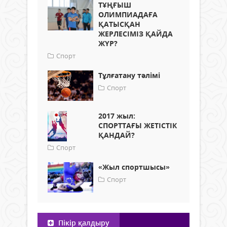
ТҰҢҒЫШ
ОЛИМПИАДАҒА
ҚАТЫСҚАН
ЖЕРЛЕСІМІЗ ҚАЙДА
ЖҮР?
Спорт
Тұлғатану тәлімі
Спорт
2017 жыл:
СПОРТТАҒЫ ЖЕТІСТІК
ҚАНДАЙ?
Спорт
«Жыл спортшысы»
Спорт
Пікір қалдыру