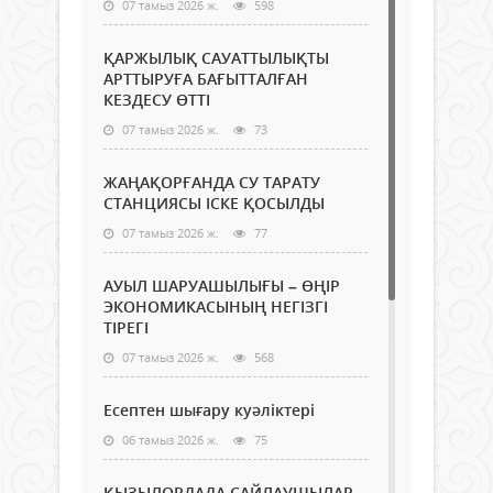
07 тамыз 2026 ж.
598
ҚАРЖЫЛЫҚ САУАТТЫЛЫҚТЫ
АРТТЫРУҒА БАҒЫТТАЛҒАН
КЕЗДЕСУ ӨТТІ
07 тамыз 2026 ж.
73
ЖАҢАҚОРҒАНДА СУ ТАРАТУ
СТАНЦИЯСЫ ІСКЕ ҚОСЫЛДЫ
07 тамыз 2026 ж.
77
АУЫЛ ШАРУАШЫЛЫҒЫ – ӨҢІР
ЭКОНОМИКАСЫНЫҢ НЕГІЗГІ
ТІРЕГІ
07 тамыз 2026 ж.
568
Есептен шығару куәліктері
06 тамыз 2026 ж.
75
ҚЫЗЫЛОРДАДА САЙЛАУШЫЛАР