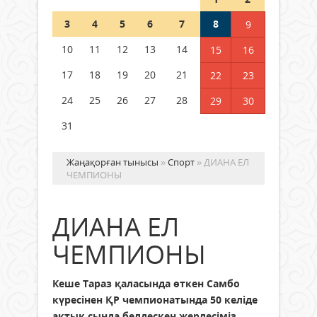
Шетелде жүрген Қазақстан
3
4
5
6
7
8
9
азаматтары қалай дауыс бере
алады?
10
11
12
13
14
15
16
05 тамыз 2026 ж.
158
17
18
19
20
21
22
23
24
25
26
27
28
29
30
31
Жаңақорған тынысы
»
Спорт
» ДИАНА ЕЛ
ЧЕМПИОНЫ
ДИАНА ЕЛ
ЧЕМПИОНЫ
Кеше Тараз қаласында өткен Самбо
күресінен ҚР чемпионатында 50 келіде
ақтық сында белдескен жерлесіміз