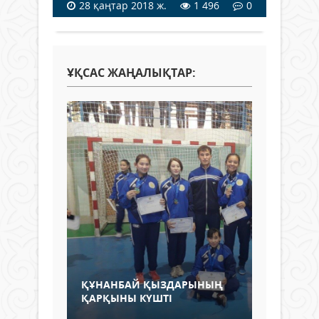
28 қаңтар 2018 ж.
1 496
0
ҰҚСАС ЖАҢАЛЫҚТАР:
ҚҰНАНБАЙ ҚЫЗДАРЫНЫҢ
ҚАРҚЫНЫ КҮШТІ