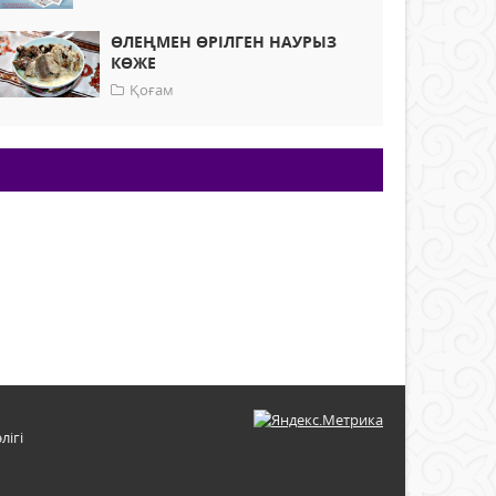
ӨЛЕҢМЕН ӨРІЛГЕН НАУРЫЗ
КӨЖЕ
Қоғам
лігі