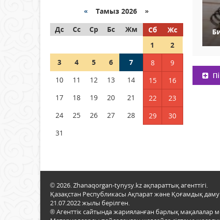
«
Тамыз 2026 »
Как могут проголосовать
Дс
граждане Казахстана,
Сс
Ср
Бс
Жм
Сб
Жс
Б
находящиеся за рубежом?
1
2
05 тамыз 2026 ж.
134
3
4
5
6
7
8
9
Шетелде жүрген Қазақстан
Пі
10
11
12
13
14
15
16
азаматтары қалай дауыс
бере алады?
17
18
19
20
21
22
23
05 тамыз 2026 ж.
146
24
25
26
27
28
29
30
31
© 2026. Zhanaqorgan-tynysy.kz ақпараттық агенттігі.
Қазақстан Республикасы Ақпарат және Қоғамдық даму м
21.07.2022 жылы берілген.
® Агенттік сайтында жарияланған барлық мақалалар 