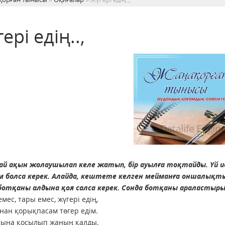
ері едің..,
й ақын жолаушылап келе жатып, бір ауылға тоқтайды. Үй ие
ам болса керек. Алайда, кештете келген мейманға оншалықт
 ботқаны алдына қоя салса керек. Сонда ботқаны араластыр
мес, тары емес, жүгері едің,
ан қорықпасам төгер едім.
йына қосылып жаның қалды,