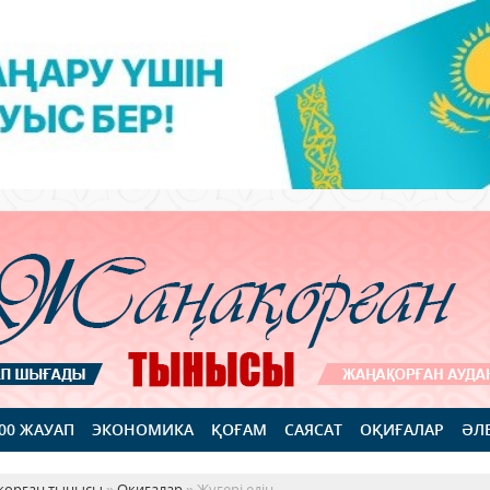
100 ЖАУАП
ЭКОНОМИКА
ҚОҒАМ
САЯСАТ
ОҚИҒАЛАР
ӘЛ
қорған тынысы
»
Оқиғалар
» Жүгері едің..,