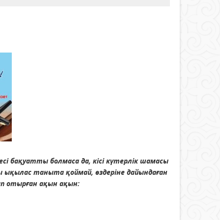
сі бақуатты болмаса да, кісі күтерлік шамасы
ы ықылас таныта қоймай, өздеріне дайындаған
ып отырған ақын ақын: