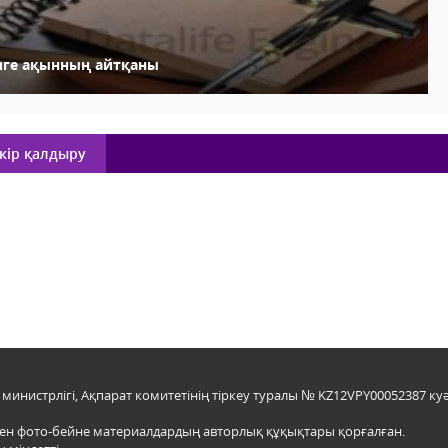
иге ақынның айтқаны
кір қалдыру
инистрлігі, Ақпарат комитетінің тіркеу туралы № KZ12VPY00052387 куә
мен фото-бейне материалдардың авторлық құқықтары қорғалған.