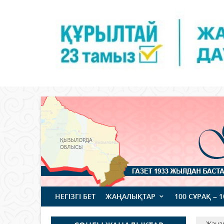
НЕГІЗГІ БЕТ
ЖАҢАЛЫҚТАР
100 СҰРАҚ – 
Жаңа