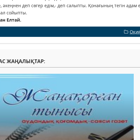
, әкеңнен деп сөгер едім,- деп салыпты. Қонағының тегін адам 
мал сойыпты.
ан Елтай.
Оқи
АС ЖАҢАЛЫҚТАР: