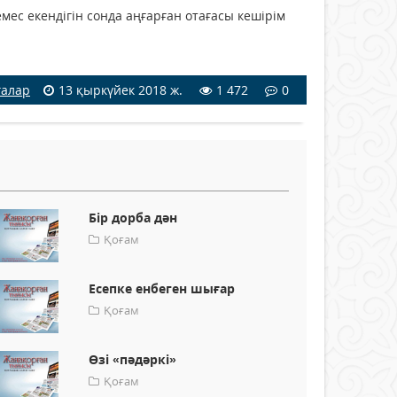
емес екендігін сонда аңғарған отағасы кешірім
ғалар
13 қыркүйек 2018 ж.
1 472
0
Бір дорба дән
Қоғам
Есепке енбеген шығар
Қоғам
Өзі «пәдәркі»
Қоғам