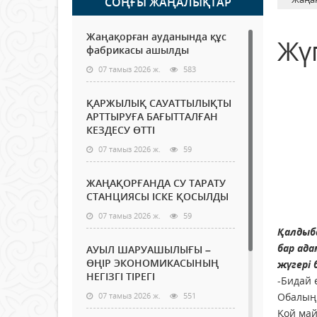
СОҢҒЫ ЖАҢАЛЫҚТАР
Жаңақорған ауданында құс
Жүг
фабрикасы ашылды
07 тамыз 2026 ж.
583
ҚАРЖЫЛЫҚ САУАТТЫЛЫҚТЫ
АРТТЫРУҒА БАҒЫТТАЛҒАН
КЕЗДЕСУ ӨТТІ
07 тамыз 2026 ж.
59
ЖАҢАҚОРҒАНДА СУ ТАРАТУ
СТАНЦИЯСЫ ІСКЕ ҚОСЫЛДЫ
07 тамыз 2026 ж.
59
Қалдыба
бар ад
АУЫЛ ШАРУАШЫЛЫҒЫ –
ӨҢІР ЭКОНОМИКАСЫНЫҢ
жүгері
НЕГІЗГІ ТІРЕГІ
-Бидай е
07 тамыз 2026 ж.
551
Обалыңн
Қой ма