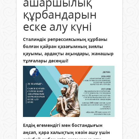
ашаршылық
құрбандарын
еске алу күні
Сталиндік репрессиясының құрбаны
болған қайран қазағымның зиялы
қауымы, ардақты ақындары, жанашыр
тұлғалары десеңші!
Елдің егемендігі мен бостандығын
аңсап, қара халықтың көзін ашу үшін