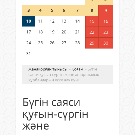
Шетелде жүрген Қазақстан
3
4
5
6
7
8
9
азаматтары қалай дауыс бере
алады?
10
11
12
13
14
15
16
05 тамыз 2026 ж.
179
17
18
19
20
21
22
23
24
25
26
27
28
29
30
31
Жаңақорған тынысы
»
Қоғам
» Бүгін
саяси қуғын-сүргін және ашаршылық
құрбандарын еске алу күні
Бүгін саяси
қуғын-сүргін
және