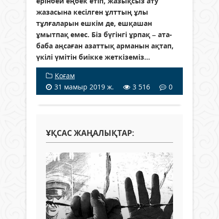
ерінбей еңбек етіп, жазықсыз ату
жазасына кесілген ұлттың ұлы
тұлғаларын ешкім де, ешқашан
ұмытпақ емес. Біз бүгінгі ұрпақ – ата-
баба аңсаған азаттық арманын ақтап,
үкілі үмітін биікке жеткіземіз...
Қоғам
31 мамыр 2019 ж.
3 516
0
ҰҚСАС ЖАҢАЛЫҚТАР: