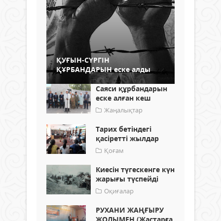
ҚУҒЫН-СҮРГІН
ҚҰРБАНДАРЫН еске алды
Саяси құрбандарын
еске алған кеш
Жаңалықтар
Тарих бетіндегі
қасіретті жылдар
Қоғам
Киесін түгескенге күн
жарығы түспейді
Оқиғалар
РУХАНИ ЖАҢҒЫРУ
ЖОЛЫМЕН (Жастарға