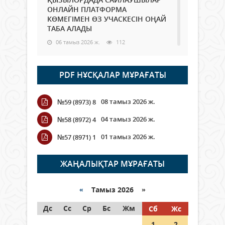
ОНЛАЙН ПЛАТФОРМА
КӨМЕГІМЕН ӨЗ УЧАСКЕСІН ОҢАЙ
ТАБА АЛАДЫ
06 тамыз 2026 ж.
112
Open Air: Қызылорда облысы
PDF НҰСҚАЛАР МҰРАҒАТЫ
полиция департаменті 20
мыңнан астам көрерменнің
қауіпсіздігін қамтамасыз етті
08 тамыз 2026 ж.
№59 (8973) 8
06 тамыз 2026 ж.
142
04 тамыз 2026 ж.
№58 (8972) 4
Wi-Fi ҚАБЫРҒА АРҚЫЛЫ ҚАЛАЙ
01 тамыз 2026 ж.
№57 (8971) 1
ӨТЕДІ?
06 тамыз 2026 ж.
288
ЖАҢАЛЫҚТАР МҰРАҒАТЫ
Как могут проголосовать
граждане Казахстана,
«
Тамыз 2026 »
находящиеся за рубежом?
Дс
Сс
Ср
Бс
Жм
Сб
Жс
05 тамыз 2026 ж.
168
1
2