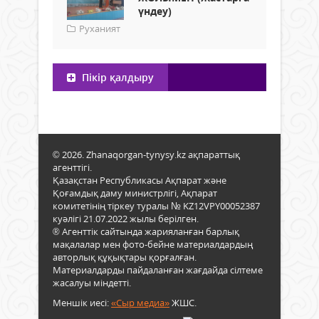
үндеу)
Руханият
Пікір қалдыру
© 2026. Zhanaqorgan-tynysy.kz ақпараттық
агенттігі.
Қазақстан Республикасы Ақпарат және
Қоғамдық даму министрлігі, Ақпарат
комитетінің тіркеу туралы № KZ12VPY00052387
куәлігі 21.07.2022 жылы берілген.
® Агенттік сайтында жарияланған барлық
мақалалар мен фото-бейне материалдардың
авторлық құқықтары қорғалған.
Материалдарды пайдаланған жағдайда сілтеме
жасалуы міндетті.
Меншік иесі:
«Сыр медиа»
ЖШС.