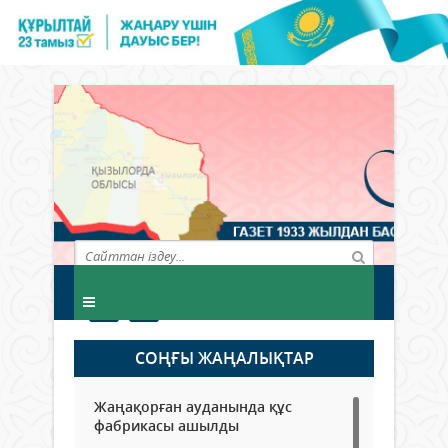
СОҢҒЫ ЖАҢАЛЫҚТАР
Жаңақорған ауданында құс
фабрикасы ашылды