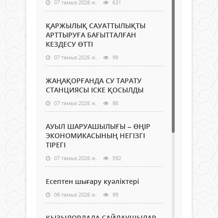
07 тамыз 2026 ж.
631
ҚАРЖЫЛЫҚ САУАТТЫЛЫҚТЫ
АРТТЫРУҒА БАҒЫТТАЛҒАН
КЕЗДЕСУ ӨТТІ
07 тамыз 2026 ж.
99
ЖАҢАҚОРҒАНДА СУ ТАРАТУ
СТАНЦИЯСЫ ІСКЕ ҚОСЫЛДЫ
07 тамыз 2026 ж.
98
АУЫЛ ШАРУАШЫЛЫҒЫ – ӨҢІР
ЭКОНОМИКАСЫНЫҢ НЕГІЗГІ
ТІРЕГІ
07 тамыз 2026 ж.
592
Есептен шығару куәліктері
06 тамыз 2026 ж.
99
ҚЫЗЫЛОРДАДА САЙЛАУШЫЛАР