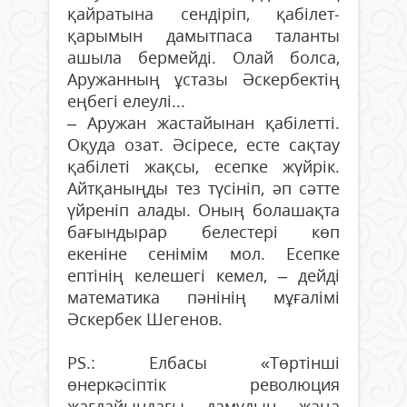
қайратына сендіріп, қабілет-
қарымын дамытпаса таланты
ашыла бермейді. Олай болса,
Аружанның ұстазы Әскербектің
еңбегі елеулі...
– Аружан жастайынан қабілетті.
Оқуда озат. Әсіресе, есте сақтау
қабілеті жақсы, есепке жүйрік.
Айтқаныңды тез түсініп, әп сәтте
үйреніп алады. Оның болашақта
бағындырар белестері көп
екеніне сенімім мол. Есепке
ептінің келешегі кемел, – дейді
математика пәнінің мұғалімі
Әскербек Шегенов.
PS.: Елбасы «Төртінші
өнеркәсіптік революция
жағдайындағы дамудың жаңа