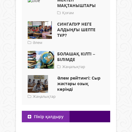
МАҚТАНЫШТАРЫ
Қоғам
СИНГАПУР НЕГЕ
АЛДЫҢҒЫ ШЕПТЕ
ТҰР?
Әлем
БОЛАШАҚ КІЛТІ –
БІЛІМДЕ
Жаңалықтар
Әлем рейтингі: Сыр
жастары озық
көрінді
Жаңалықтар
Пікір қалдыру