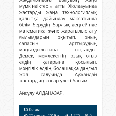
мүмкіндіктері» атты Жолдауында
жастарды жаңа технологиялық
қалыпқа дайындау мақсатында
білім берудің барлық деңгейінде
математика және жаратылыстану
ғылымдарын оқытып, оның
сапасын арттырудың
маңыздылығына тоқталды.
Демек, мемлекеттің озық отыз
елдің қатарына қосылып,
мәңгілік елдің болашаққа даңғыл
жол салуында Аужандай
жастардың қосар үлесі басым.
Айсұлу АЛДАНАЗАР.
Қоғам
22 қаңтар 2019 ж.
1 770
0