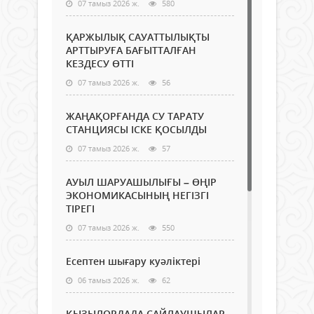
07 тамыз 2026 ж.
580
ҚАРЖЫЛЫҚ САУАТТЫЛЫҚТЫ
АРТТЫРУҒА БАҒЫТТАЛҒАН
КЕЗДЕСУ ӨТТІ
07 тамыз 2026 ж.
56
ЖАҢАҚОРҒАНДА СУ ТАРАТУ
СТАНЦИЯСЫ ІСКЕ ҚОСЫЛДЫ
07 тамыз 2026 ж.
57
АУЫЛ ШАРУАШЫЛЫҒЫ – ӨҢІР
ЭКОНОМИКАСЫНЫҢ НЕГІЗГІ
ТІРЕГІ
07 тамыз 2026 ж.
550
Есептен шығару куәліктері
06 тамыз 2026 ж.
62
ҚЫЗЫЛОРДАДА САЙЛАУШЫЛАР