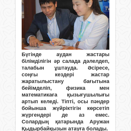
Бүгінде аудан жастары
білімділігін әр салада дәлелдеп,
талабын ұштауда. Әсіресе,
соңғы кездері жастар
жаратылыстану бағытына
бейімделіп, физика мен
математикаға қызығушылығы
артып келеді. Тіпті, осы пәндер
бойынша жүйріктігін көрсетіп
жүргендері де аз емес.
Солардың қатарында Аружан
Қыдырбайқызын атауға болады.