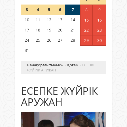
Шетелде жүрген Қазақстан
3
4
5
6
7
8
9
азаматтары қалай дауыс бере
алады?
10
11
12
13
14
15
16
05 тамыз 2026 ж.
144
17
18
19
20
21
22
23
24
25
26
27
28
29
30
31
Жаңақорған тынысы
»
Қоғам
» ЕСЕПКЕ
ЖҮЙРІК АРУЖАН
ЕСЕПКЕ ЖҮЙРІК
АРУЖАН