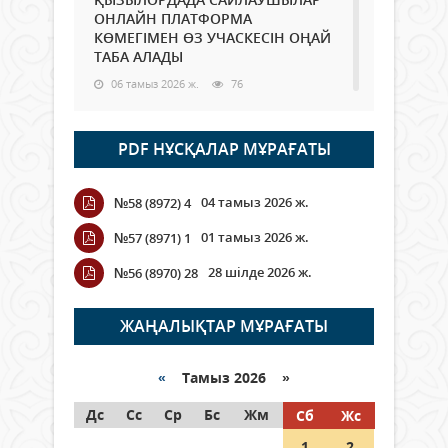
ОНЛАЙН ПЛАТФОРМА
КӨМЕГІМЕН ӨЗ УЧАСКЕСІН ОҢАЙ
ТАБА АЛАДЫ
06 тамыз 2026 ж.
76
Open Air: Қызылорда облысы
PDF НҰСҚАЛАР МҰРАҒАТЫ
полиция департаменті 20
мыңнан астам көрерменнің
қауіпсіздігін қамтамасыз етті
04 тамыз 2026 ж.
№58 (8972) 4
06 тамыз 2026 ж.
84
01 тамыз 2026 ж.
№57 (8971) 1
Wi-Fi ҚАБЫРҒА АРҚЫЛЫ ҚАЛАЙ
28 шілде 2026 ж.
№56 (8970) 28
ӨТЕДІ?
06 тамыз 2026 ж.
254
ЖАҢАЛЫҚТАР МҰРАҒАТЫ
Как могут проголосовать
граждане Казахстана,
«
Тамыз 2026 »
находящиеся за рубежом?
Дс
Сс
Ср
Бс
Жм
Сб
Жс
05 тамыз 2026 ж.
133
1
2