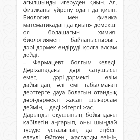
ағылшынды игеруден қиын. Ал,
физиканы үйрену одан да қиын.
Биология мен физика
математикадан да қиын» демекші
ол болашағын химия-
биологиямен байланыстырып,
дәрі-дәрмек өндіруді қолға алсам
дейді.
– Фармацевт болғым келеді.
Дәріханадағы дәрі сатушысы
емес, дәрі-дәрмекті өзім
дайындап, әлі емі табылмаған
дерттерге дауа болатын отандық
дәрі-дәрмекті жасап шығарсам
деймін, – деді жігерлі жас.
Дарынды оқушының бойындағы
қабілетін аңғарып, оны шыңдай
түсуде ұстазының да еңбегі
елеулі. Өйткені, жастарды өзінің