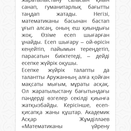
санап, гуманитарлық бағытты
таңдап жатады. Негізі,
математиканы басынан бастап
ұғып алсаң, оның еш қиындығы
жоқ. Өзіме есеп шығарған
ұнайды. Есеп шығару – ой-өрісін
кеңейтіп, пайымын тереңдетіп,
парасатын биіктетеді, – дейді
есепке жүйрік оқушы.
Есепке жүйрік талапты да
талантты Аружанның алға қойған
мақсаты мығым, мұраты асқақ.
Ол жаратылыстану бағытындағы
пәндерді өзгелер секілді қиынға
жатқызбайды. Керісінше, есеп-
қисапқа жаны құштар. Академик
Асқар Жұмділләев
«Математиканы үйрену