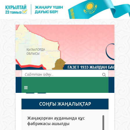
СОҢҒЫ ЖАҢАЛЫҚТАР
Жаңақорған ауданында құс
фабрикасы ашылды