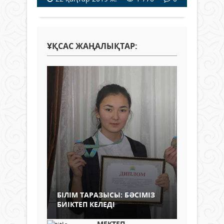
ҰҚСАС ЖАҢАЛЫҚТАР:
БІЛІМ ТАРАЗЫСЫ: БӘСІМІЗ
БИІКТЕП КЕЛЕДІ
МЕКТЕП