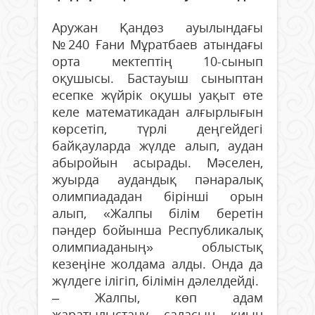
Аружан Қандөз ауылындағы
№240 Ғани Мұратбаев атындағы
орта мектептің 10-сынып
оқушысы. Бастауыш сыныптан
есепке жүйрік оқушы уақыт өте
келе математикадан алғырлығын
көрсетіп, түрлі деңгейдегі
байқауларда жүлде алып, аудан
абыройын асырады. Мәселен,
жуырда аудандық пәнаралық
олимпиададан бірінші орын
алып, «Жалпы білім беретін
пәндер бойынша Республикалық
олимпиаданың» облыстық
кезеңіне жолдама алды. Онда да
жүлдеге ілігіп, білімін дәлелдейді.
– Жалпы, көп адам
жаратылыстану саласын қиын