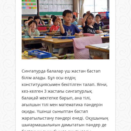
Сингапурда балалар үш жастан бастап
білім алады. Бұл осы елдің
конституциясымен бекітілген талап. Яғни,
кез-келген 3 жастағы сингапурлық
балақай мектепке барып, ана тілі,
ағылшын тілі мен математика пәндерін
оқиды. Үшінші сыныптан бастап
жаратылыстану пәндері енеді. Оқушының
шығармашылығын дамытатын пәндер де