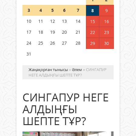
Шетелде жүрген Қазақстан
3
4
5
6
7
8
9
азаматтары қалай дауыс бере
алады?
10
11
12
13
14
15
16
05 тамыз 2026 ж.
148
17
18
19
20
21
22
23
24
25
26
27
28
29
30
31
Жаңақорған тынысы
»
Әлем
» СИНГАПУР
НЕГЕ АЛДЫҢҒЫ ШЕПТЕ ТҰР?
СИНГАПУР НЕГЕ
АЛДЫҢҒЫ
ШЕПТЕ ТҰР?