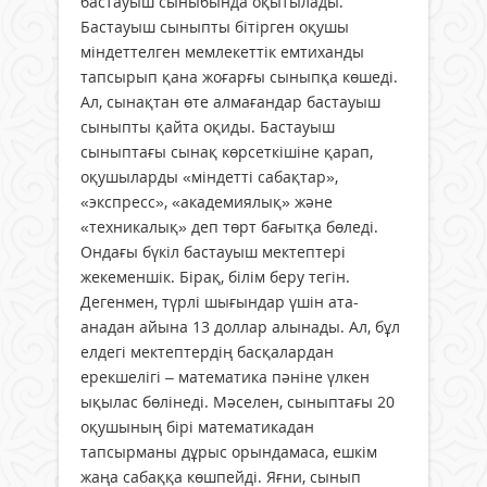
бастауыш сыныбында оқытылады.
Бастауыш сыныпты бітірген оқушы
міндеттелген мемлекеттік емтиханды
тапсырып қана жоғарғы сыныпқа көшеді.
Ал, сынақтан өте алмағандар бастауыш
сыныпты қайта оқиды. Бастауыш
сыныптағы сынақ көрсеткішіне қарап,
оқушыларды «міндетті сабақтар»,
«экспресс», «академиялық» және
«техникалық» деп төрт бағытқа бөледі.
Ондағы бүкіл бастауыш мектептері
жекеменшік. Бірақ, білім беру тегін.
Дегенмен, түрлі шығындар үшін ата-
анадан айына 13 доллар алынады. Ал, бұл
елдегі мектептердің басқалардан
ерекшелігі – математика пәніне үлкен
ықылас бөлінеді. Мәселен, сыныптағы 20
оқушының бірі математикадан
тапсырманы дұрыс орындамаса, ешкім
жаңа сабаққа көшпейді. Яғни, сынып