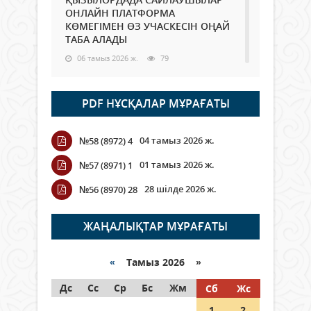
ОНЛАЙН ПЛАТФОРМА
КӨМЕГІМЕН ӨЗ УЧАСКЕСІН ОҢАЙ
ТАБА АЛАДЫ
06 тамыз 2026 ж.
79
Open Air: Қызылорда облысы
PDF НҰСҚАЛАР МҰРАҒАТЫ
полиция департаменті 20
мыңнан астам көрерменнің
қауіпсіздігін қамтамасыз етті
04 тамыз 2026 ж.
№58 (8972) 4
06 тамыз 2026 ж.
85
01 тамыз 2026 ж.
№57 (8971) 1
Wi-Fi ҚАБЫРҒА АРҚЫЛЫ ҚАЛАЙ
28 шілде 2026 ж.
№56 (8970) 28
ӨТЕДІ?
06 тамыз 2026 ж.
256
ЖАҢАЛЫҚТАР МҰРАҒАТЫ
Как могут проголосовать
граждане Казахстана,
«
Тамыз 2026 »
находящиеся за рубежом?
Дс
Сс
Ср
Бс
Жм
Сб
Жс
05 тамыз 2026 ж.
137
1
2