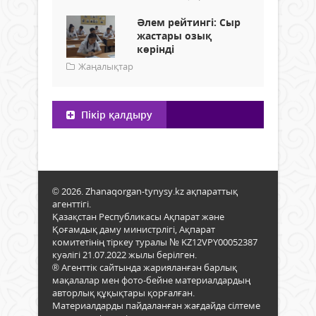
Әлем рейтингі: Сыр
жастары озық
көрінді
Жаңалықтар
Пікір қалдыру
© 2026. Zhanaqorgan-tynysy.kz ақпараттық
агенттігі.
Қазақстан Республикасы Ақпарат және
Қоғамдық даму министрлігі, Ақпарат
комитетінің тіркеу туралы № KZ12VPY00052387
куәлігі 21.07.2022 жылы берілген.
® Агенттік сайтында жарияланған барлық
мақалалар мен фото-бейне материалдардың
авторлық құқықтары қорғалған.
Материалдарды пайдаланған жағдайда сілтеме