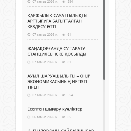
07 тамыз 2026 ж.
584
ҚАРЖЫЛЫҚ САУАТТЫЛЫҚТЫ
АРТТЫРУҒА БАҒЫТТАЛҒАН
КЕЗДЕСУ ӨТТІ
07 тамыз 2026 ж.
61
ЖАҢАҚОРҒАНДА СУ ТАРАТУ
СТАНЦИЯСЫ ІСКЕ ҚОСЫЛДЫ
07 тамыз 2026 ж.
61
АУЫЛ ШАРУАШЫЛЫҒЫ – ӨҢІР
ЭКОНОМИКАСЫНЫҢ НЕГІЗГІ
ТІРЕГІ
07 тамыз 2026 ж.
554
Есептен шығару куәліктері
06 тамыз 2026 ж.
65
ҚЫЗЫЛОРДАДА САЙЛАУШЫЛАР