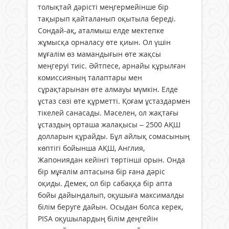
толықтай дәрісті меңгермейінше бір
тақырып қайталанып оқытыла береді.
Сондай-ақ, аталмыш елде мектепке
жұмысқа орналасу өте қиын. Ол үшін
мұғалім өз мамандығын өте жақсы
меңгеруі тиіс. Әйтпесе, арнайы құрылған
комиссияның талаптары мен
сұрақтарынан өте алмауы мүмкін. Елде
ұстаз сөзі өте құрметті. Қоғам ұстаздармен
тікелей санасады. Мәселен, ол жақтағы
ұстаздың орташа жалақысы – 2500 АҚШ
долларын құрайды. Бұл айлық сомасының
көптігі бойынша АҚШ, Англия,
Жапониядан кейінгі төртінші орын. Онда
бір мұғалім аптасына бір ғана дәріс
оқиды. Демек, ол бір сабаққа бір апта
бойы дайындалып, оқушыға максималды
білім беруге дайын. Осыдан болса керек,
РІSА оқушылардың білім деңгейін