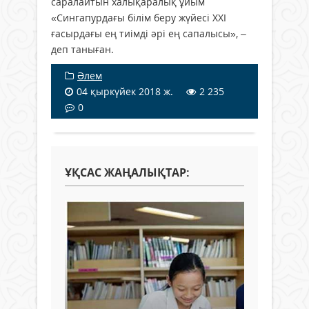
саралайтын халықаралық ұйым
«Сингапурдағы білім беру жүйесі ХХІ
ғасырдағы ең тиімді әрі ең сапалысы», –
деп таныған.
Әлем
04 қыркүйек 2018 ж.
2 235
0
ҰҚСАС ЖАҢАЛЫҚТАР: