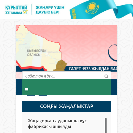
СОҢҒЫ ЖАҢАЛЫҚТАР
Жаңақорған ауданында құс
фабрикасы ашылды