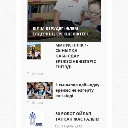
БІЛІМ БЕРУДЕГІ ӘЛЕМ
ЕЛДЕРІНІҢ ЕРЕКШЕЛІКТЕРІ
МИНИСТРЛІК 1-
СЫНЫПҚА
ҚАБЫЛДАУ
ЕРЕЖЕСІНЕ ӨЗГЕРІС
ЕНГІЗДІ
Қоғам
1 сыныпқа қабылдау
ережесіне өзгерту
енгізілді
Қоғам
50 РОБОТ ОЙЛАП
ТАПҚАН ЖАС ҒАЛЫМ
Жаңалықтар