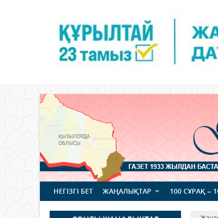
НЕГІЗГІ БЕТ
ЖАҢАЛЫҚТАР
100 СҰРАҚ – 
Жаңа