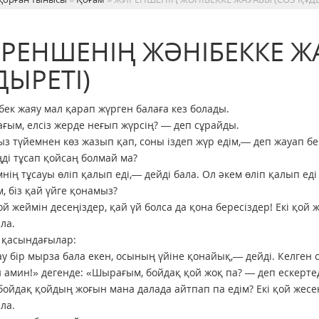
РЕНШЕНІҢ ЖӘНІБЕККЕ Ж
ДЫРЕТІ)
бек жаяу мал қарап жүрген балаға кез болады.
ым, елсіз жерде неғып жүрсің? — деп сұрайды.
з түйемнен көз жазып қап, соны іздеп жүр едім,— деп жауап бе
ді тұсап қойсаң болмай ма?
нің тұсауы өліп қалып еді,— дейді бала. Ол әкем өліп қалып еді 
, біз қай үйге қонамыз?
ой жеймін десеңіздер, қай үй болса да қона бересіздер! Екі қой 
ала.
 қасындағылар:
 бір мырза бала екен, осының үйіне қонайық,— дейді. Келген с
 амин!» дегенде: «Шырағым, бойдақ қой жоқ па? — деп ескертед
ойдақ қойдың жоғын мана далада айтпап па едім? Екі қой жесеңі
ала.