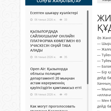
СОҢҒЫ ЖАҢАЛЫҚТАР
Есептен шығару куәліктері
ЖИ
06 тамыз 2026 ж.
33
ҚҰ
ҚЫЗЫЛОРДАДА
САЙЛАУШЫЛАР ОНЛАЙН
Әз Жәні
ПЛАТФОРМА КӨМЕГІМЕН ӨЗ
— Шырағ
УЧАСКЕСІН ОҢАЙ ТАБА
— Жалғы
АЛАДЫ
— Түйең
06 тамыз 2026 ж.
35
— Түйем
— Балам
Open Air: Қызылорда
— Бір қ
облысы полиция
дейді б
департаменті 20 мыңнан
астам көрерменнің
Ханның
қауіпсіздігін қамтамасыз етті
— Мынау
06 тамыз 2026 ж.
49
«иллаһи
— Мен б
Как могут проголосовать
дейді б
граждане Казахстана,