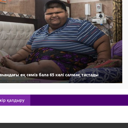
һандағы ең семіз бала 65 келі салмақ тастады
кір қалдыру