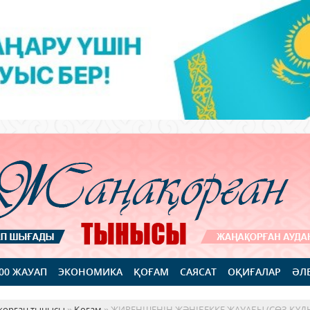
100 ЖАУАП
ЭКОНОМИКА
ҚОҒАМ
САЯСАТ
ОҚИҒАЛАР
ӘЛ
қорған тынысы
»
Қоғам
» ЖИРЕНШЕНІҢ ЖӘНІБЕККЕ ЖАУАБЫ (СӨЗ ҚҰДЫ