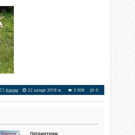
Қоғам
22 шілде 2018 ж.
3 008
0
Патриотизм