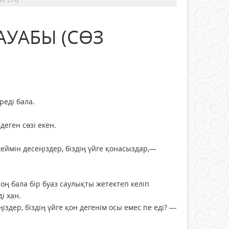
АУАБЫ (СӨЗ
реді бала.
деген сөзі екен.
жеймін десеңіздер, біздің үйге қонасыздар,—
оң бала бір буаз саулықты жетектеп келіп
і хан.
здер, біздің үйге қон дегенім осы емес пе еді? —