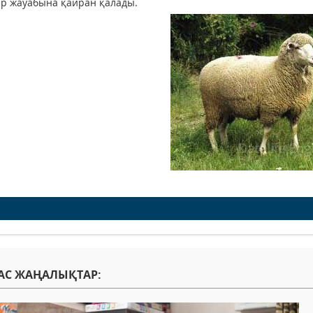
ар жауабына қайран қалады.
АС ЖАҢАЛЫҚТАР: