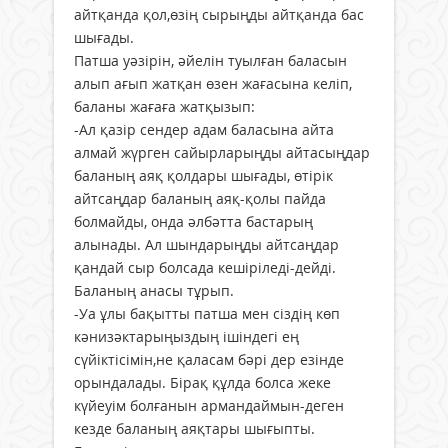
айтқанда қол,өзің сырыңды айтқанда бас
шығады.
Патша уәзірін, әйелін туылған баласын
алып ағып жатқан өзен жағасына келіп,
баланы жағаға жатқызып:
-Ал қазір сендер адам баласына айта
алмай жүрген сайырларыңды айтасыңдар
баланың аяқ қолдары шығады, өтірік
айтсаңдар баланың аяқ-қолы пайда
болмайды, онда әлбәтта бастарың
алынады. Ал шындарыңды айтсаңдар
қандай сыр болсада кешіріледі-дейді.
Баланың анасы тұрып.
-Уа ұлы бақытты патша мен сіздің көп
кәнизәктарыңыздың ішіндегі ең
сүйіктісімін,не қаласам бәрі дер езінде
орындалады. Бірақ құлда болса жеке
күйеуім болғанын армандаймын-деген
кезде баланың аяқтары шығыпты.