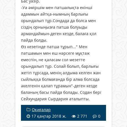
Бас уәзір.
-Уа әміршім мен патшалықта екінші
адаммын айтқа-нымның барлығы
орындалып тұр.Сондада да болса мен
сіздің орныңызға патша болуыды
армандаймын-деген кезде, балаға қол
пайда болды.
Өз кезегінде патша тұрып..." Мен
патшамын мен еш нәрсеге мұқтаж
емеспін, не қаласам сол мезетте
орындалып тұр. Солай болып, барлығы
жетіп тұрсада, менің алдыма келген жан
сыйлыққа болмағанда бір алма болсада
әкелгенін қалап тұрамын"-деген кезде
баланың басы пайда болады. Содан бері
Сейхундария Сырдария аталыпты.
Оқиғалар
17 қаңтар 2018 ж.
2 771
0