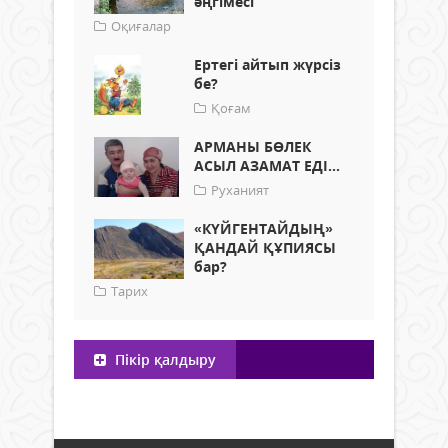
әңгімесі
Оқиғалар
Ертегі айтып жүрсіз
бе?
Қоғам
АРМАНЫ БӨЛЕК
АСЫЛ АЗАМАТ ЕДІ...
Руханият
«КҮЙГЕНТАЙДЫҢ»
ҚАНДАЙ ҚҰПИЯСЫ
бар?
Тарих
Пікір қалдыру