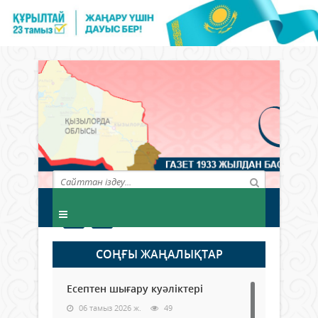
СОҢҒЫ ЖАҢАЛЫҚТАР
Есептен шығару куәліктері
06 тамыз 2026 ж.
49