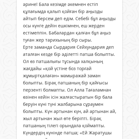
әрине! Бала кезімде әкемнен естіп
құлағымда қалып қойған бір аңызды
айтып берсем деп едім. Себебі бұл аңызды
осы күнге дейін ешкімнен, еш жерден
естімеппін. Бабалардан қалған бұл аңыз
туған жер тарихының бір сыры.
Ерте заманда Сырдария Сейхундария деп
аталған кезде бір әділетті патша болыпты.
Ол өз патшалығы тұсында халқының
жағдайы «қой үстіне боз торғай
жұмыртқалаған» мамыражай заман
болыпты. Бірақ патшаның бір қайғысы
перзенті болмапты. Ол Алла Тағаламнан
өзінен кейін ісін жалғастыратын бір бала
беруін күні түні жалбарына сұраумен
болыпты. Күн артынан күн, ай артынан ай,
жыл артынан жыл өте беріпті. Бірақ
патшаның тілегі орындала қоймапты.
Күндердің күнінде патша; «Ей Жаратушы