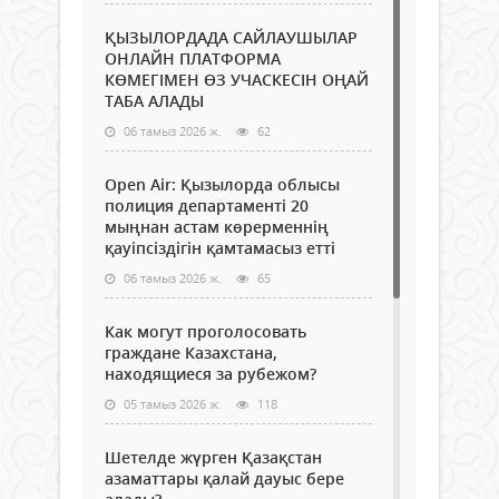
ҚЫЗЫЛОРДАДА САЙЛАУШЫЛАР
ОНЛАЙН ПЛАТФОРМА
КӨМЕГІМЕН ӨЗ УЧАСКЕСІН ОҢАЙ
ТАБА АЛАДЫ
06 тамыз 2026 ж.
62
Open Air: Қызылорда облысы
полиция департаменті 20
мыңнан астам көрерменнің
қауіпсіздігін қамтамасыз етті
06 тамыз 2026 ж.
65
Как могут проголосовать
граждане Казахстана,
находящиеся за рубежом?
05 тамыз 2026 ж.
118
Шетелде жүрген Қазақстан
азаматтары қалай дауыс бере