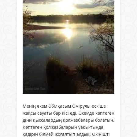
Менің әкем Әбілқасым Өмірұлы ескіше
жақсы сауаты бар кісі еді. Әкемде көптеген
діни қыссалардың қолжазбалары болатын.
Көптеген қолжазбаларын уақы-тында
қадірін білмей жоғалтып алдық. Өкінішті