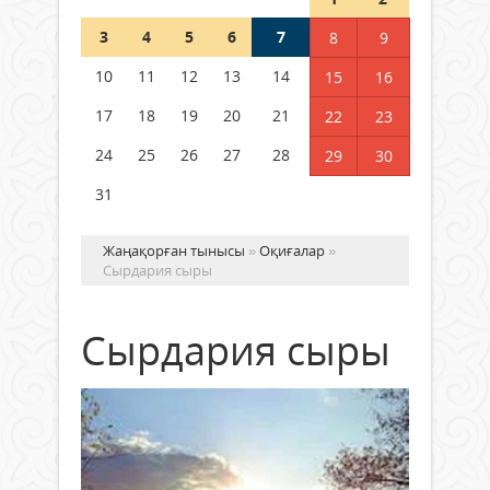
3
4
5
6
7
8
9
Германия аптап ыстыққа
байланысты суды үнемдей
10
11
12
13
14
15
16
бастады
17
18
19
20
21
22
23
04 тамыз 2026 ж.
96
24
25
26
27
28
29
30
31
Жаңақорған тынысы
»
Оқиғалар
»
Сырдария сыры
Сырдария сыры