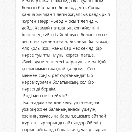
ием қартайған шағымда көз қуанышым
болсын бір нәрсе берші», депті. Сонда
қанша жылдан тілегін жауапсыз қалдырып
жүрген Тәңір; «Бердім осы тілегіңді»,
дейді. Ұзамай патшаның көп әйелінің
ішінен ең сүйікті әйелі жүкті болып, тоғыз
ай тоғыз күннен кейін. Босанып басы жоқ.
Аяқ қолы жоқ, жаны бар мес секілді бір
нәрсе туыпты. Мұны көрген патша.
-Бүкіл дүниенің егесі жаратушы ием. Қай
қылығыммен жақпай қалдым. - Сен
меннен соңғы рет сұрғаныңда” бір
нәрсе”сұраған болатынсың, сол бір
нәрсеңді бердім.
-Енді мен не істеймін?
-Бала адам кейпіне келуі үшін өзің,бас
уәзірің және баланың анасы үшеуің
өзеннің жағасына барып,ешкімге айтпай
жүрген сырларыңды айтыңдар.Әйелің
сырын айтқанда балаға аяқ, уәзір сырын