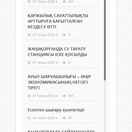
07 тамыз 2026 ж.
584
ҚАРЖЫЛЫҚ САУАТТЫЛЫҚТЫ
АРТТЫРУҒА БАҒЫТТАЛҒАН
КЕЗДЕСУ ӨТТІ
07 тамыз 2026 ж.
61
ЖАҢАҚОРҒАНДА СУ ТАРАТУ
СТАНЦИЯСЫ ІСКЕ ҚОСЫЛДЫ
07 тамыз 2026 ж.
61
АУЫЛ ШАРУАШЫЛЫҒЫ – ӨҢІР
ЭКОНОМИКАСЫНЫҢ НЕГІЗГІ
ТІРЕГІ
07 тамыз 2026 ж.
554
Есептен шығару куәліктері
06 тамыз 2026 ж.
65
ҚЫЗЫЛОРДАДА САЙЛАУШЫЛАР