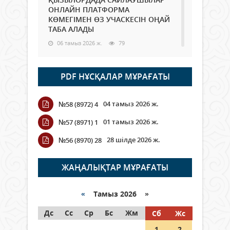
ОНЛАЙН ПЛАТФОРМА
КӨМЕГІМЕН ӨЗ УЧАСКЕСІН ОҢАЙ
ТАБА АЛАДЫ
06 тамыз 2026 ж.
79
Open Air: Қызылорда облысы
PDF НҰСҚАЛАР МҰРАҒАТЫ
полиция департаменті 20
мыңнан астам көрерменнің
қауіпсіздігін қамтамасыз етті
04 тамыз 2026 ж.
№58 (8972) 4
06 тамыз 2026 ж.
85
01 тамыз 2026 ж.
№57 (8971) 1
Wi-Fi ҚАБЫРҒА АРҚЫЛЫ ҚАЛАЙ
28 шілде 2026 ж.
№56 (8970) 28
ӨТЕДІ?
06 тамыз 2026 ж.
256
ЖАҢАЛЫҚТАР МҰРАҒАТЫ
Как могут проголосовать
граждане Казахстана,
«
Тамыз 2026 »
находящиеся за рубежом?
Дс
Сс
Ср
Бс
Жм
Сб
Жс
05 тамыз 2026 ж.
137
1
2