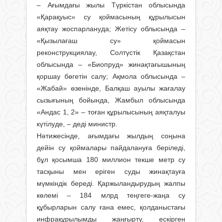
– Ағымдағы жылы Түркістан облысында
«Қарақуыс» су қоймасының құрылысын
аяқтау жоспарлануда; Жетісу облысында –
«Қызылағаш су» қоймасын
реконструкциялау, Солтүстік Қазақстан
облысында – «Биопруд» жинақтағышының
қоршау бөгетін салу; Ақмола облысында –
«Жабай» өзенінде, Балқаш ауылы жағалау
сызығының бойында, Жамбыл облысында
«Андас 1, 2» – тоған құрылысының аяқталуы
күтілуде, – деді министр.
Нәтижесінде, ағымдағы жылдың соңына
дейін су қоймалары пайдалануға беріледі,
бұл қосымша 180 миллион текше метр су
тасқыны мен еріген суды жинақтауға
мүмкіндік береді. Қаржыландырудың жалпы
көлемі – 184 млрд теңгеге-жаңа су
құбырларын салу ғана емес, қолданыстағы
инфрақұрылымды жаңғырту, ескірген