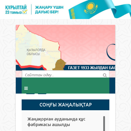
СОҢҒЫ ЖАҢАЛЫҚТАР
Жаңақорған ауданында құс
фабрикасы ашылды