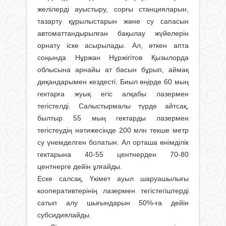
желілерді ауыстыру, сорғы станцияларын,
тазарту құрылыстарын және су сапасын
автоматтандырылған бақылау жүйелерін
орнату іске асырылады. Ал, өткен апта
соңында Нұржан Нұржігітов Қызылорда
облысына арнайы ат басын бұрып, аймақ
диқандарымен кездесті. Биыл өңірде 60 мың
гектарға жуық егіс алқабы лазермен
тегістелді. Салыстырмалы түрде айтсақ,
былтыр 55 мың гектарды лазермен
тегістеудің нәтижесінде 200 млн текше метр
су үнемделген болатын. Ал орташа өнімділік
гектарына 40-55 центнерден 70-80
центнерге дейін ұлғайды.
Еске салсақ, Үкімет ауыл шаруашылығы
кооперативтерінің лазермен тегістегіштерді
сатып алу шығындарын 50%-ға дейін
субсидиялайды.