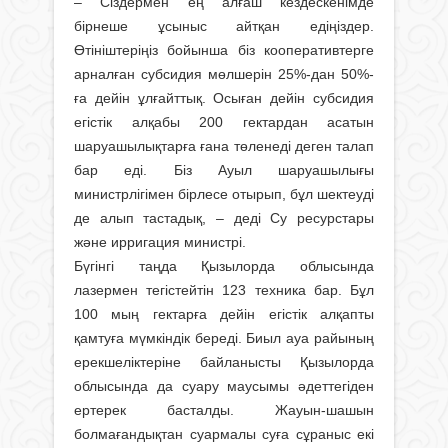
– Сіздермен ең алғаш кездескенімде
бірнеше ұсыныс айтқан едіңіздер.
Өтініштеріңіз бойынша біз кооперативтерге
арналған субсидия мөлшерін 25%-дан 50%-
ға дейін ұлғайттық. Осыған дейін субсидия
егістік алқабы 200 гектардан асатын
шаруашылықтарға ғана төленеді деген талап
бар еді. Біз Ауыл шаруашылығы
министрлігімен бірлесе отырып, бұл шектеуді
де алып тастадық, – деді Су ресурстары
және ирригация министрі.
Бүгінгі таңда Қызылорда облысында
лазермен тегістейтін 123 техника бар. Бұл
100 мың гектарға дейін егістік алқапты
қамтуға мүмкіндік береді. Биыл ауа райының
ерекшеліктеріне байланысты Қызылорда
облысында да суару маусымы әдеттегіден
ертерек басталды. Жауын-шашын
болмағандықтан суармалы суға сұраныс екі