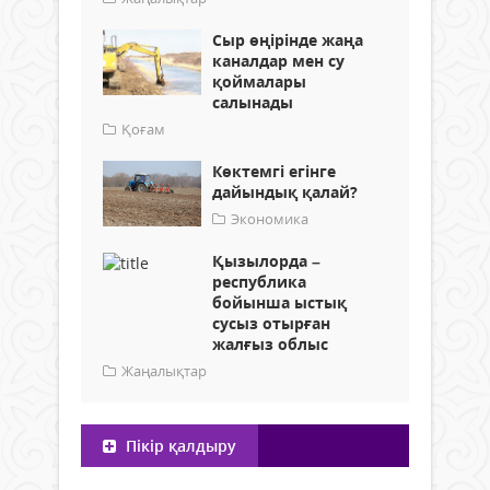
Сыр өңірінде жаңа
каналдар мен су
қоймалары
салынады
Қоғам
Көктемгі егінге
дайындық қалай?
Экономика
Қызылорда –
республика
бойынша ыстық
сусыз отырған
жалғыз облыс
Жаңалықтар
Пікір қалдыру