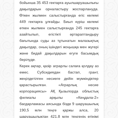
бойынша 35 453 гектарға ауылшаруашылығы
дақылдарын орналастыру жоспарлануда.
Өткен жылмен салыстырғанда егіс көлемі
449 гектарға ұлғайды. Биыл күріш көлемі
өткен жылмен салыстырғанда 245 гектарға
азайтылып, егістікті әртараптандыру
бағытында суды аз тұтынатын малазықтық
дақылдар, оның ішіндегі жоңышқа мен жүгері
және бидай дақылдарын егуге басымдық
берілуде.
Керек ақпар, қазір аграрлы салаға қолдау аз
емес. Субсидиядан бастап, грант,
жеңілдетілген несиеге дейін мүмкіндіктер
қарастырылған. «Аграрлық несие
корпорациясы» АҚ Қызылорда облыстық
филиалы арқылы «Кеңдала-2»
бағдарламасы аясында бізде 9 шаруашылық
190,5 млн теңге қаржы алса, 20
шаруашылықтан 421,8 млн теңгенің өтінімі