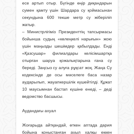
есе артып отыр. Бүгінде өңір диқандарын
сумен қамту үшін Шардара су қоймасынан
секундына 600 текше метр су жіберіліп
жатыр.
– Министрлігіміз Президенттің тапсырмасы
бойынша судың «көлеңкелі нарығын» жою
үшін маңызды шешімдер қабылдады. Енді
«Қазсушар» филиалдары келісімшартқа
отырған шаруа қожалықтарына ғана су
береді. Заңсыз су алуға рұқсат жоқ. Жаңа Су
кодексінде де осы мәселеге баса назар
аударылып, жауапкершілік күшейтілді. Құжат
10 маусымнан бастап күшіне енеді, – деді
ведомство басшысы.
Аудандағы ахуал
Жоғарыда айтқандай, өткен аптада дария
бойына қоныстанған ауыл халқы еккен