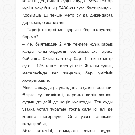
қажетті деңгейдегі суды алуда. 5960 гектар
күріш алқабының 5436-сы суға бастырылды.
Қосымша 10 текше метр су да диқандарға
дер кезінде жеткізілді.
– Тариф өзгерді ме, қарызы бар шаруалар
бар ма?
– Иә, былтырдан 2 млн теңгеге жуық қарыз
қалды. Оны өндіретін боламыз, ал, тариф
бойынша биыы сәл өсу бар. 1 текше метр
суға – 176 теңге төленуі тиіс. Жалпы судың
мәселесінде көп жаңалық бар, үмітіміз
жоғары жақта.
Міне, аяқсудың аудандағы ахуалы осылай.
Әзірге су жеткілікті, дарияға келіп жатқан
судың деңгейі де көңіл қуантады. Тек суды
ұзаққа ұстап тұратын тоспа салу ісі әлі де
кейінге шегерілуде. Оны уақыт еншісіне
қалдырайық.
Айта кететіні, ағымдағы жылы аудан