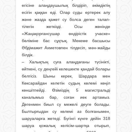
егісіне алаңдаушылық білдіріп, әкімдіктің
есігін қаққан еді. Олар суды ертерек алу
және жазда қажет су болса деген талап-
тілегін жеткізді. Осы жөнінде
«Жаңақорғансушар өндіріс­тік учаске»
бөліміне бас сұқтық. Мекеме басшысы
Әбдімажит Ахметовпен тілдесіп, мән-жайды
білдік.
– Халықтың суға алаңдағаны түсінікті,
өйткені, су деңгейі келешекте қандай болары
белгісіз. Шыны керек, Шардара мен
Көксарайдан келетін судың көлемі көңіл
көншітпейді. Өзіміздің 5 магистральді
каналымыз бар, соған иек артамыз.
Дегенмен биыл су межелі деуге болады.
Былтырғыдан су көлемі аз болғанымен,
шаруаларға жетеді. Бүгінгі күнге дейін 318
шаруа қожалық келісім-шартқа отырып,