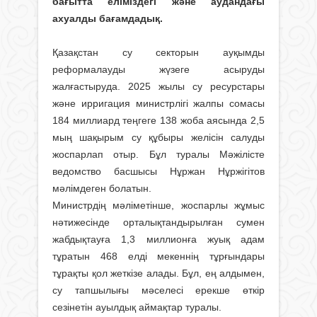
бағытта еліміздегі және аудандағы
ахуалды бағамдадық.
Қазақстан су секторын ауқымды
реформалауды жүзеге асыруды
жалғастыруда. 2025 жылы су ресурстары
және ирригация министрлігі жалпы сомасы
184 миллиард теңгеге 138 жоба аясында 2,5
мың шақырым су құбыры желісін салуды
жоспарлап отыр. Бұл туралы Мәжілісте
ведомство басшысы Нұржан Нұржігітов
мәлімдеген болатын.
Министрдің мәліметінше, жоспарлы жұмыс
нәтижесінде орталықтандырылған сумен
жабдықтауға 1,3 миллионға жуық адам
тұратын 468 елді мекеннің тұрғындары
тұрақты қол жеткізе алады. Бұл, ең алдымен,
су тапшылығы мәселесі ерекше өткір
сезінетін ауылдық аймақтар туралы.