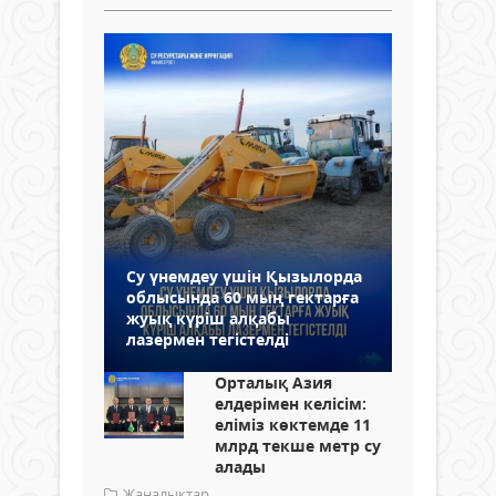
Су үнемдеу үшін Қызылорда
облысында 60 мың гектарға
жуық күріш алқабы
лазермен тегістелді
Орталық Азия
елдерімен келісім:
еліміз көктемде 11
млрд текше метр су
алады
Жаңалықтар