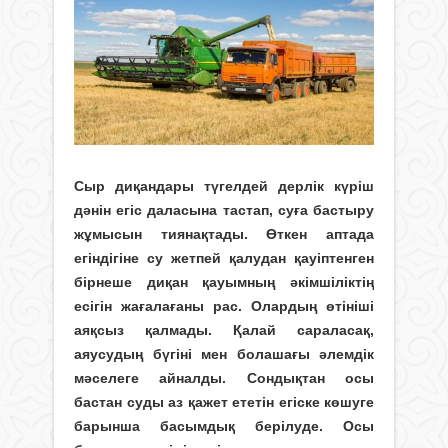
Сыр диқандары түгелдей дерлік күріш
дәнін егіс даласына тастап, суға бастыру
жұмысын тиянақтады. Өткен аптада
егіндігіне су жетпей қалудан қауіптенген
бірнеше диқан қауымның әкімшіліктің
есігін жағалағаны рас. Олардың өтініші
аяқсыз қалмады. Қалай сараласақ,
аяусудың бүгіні мен болашағы әлемдік
мәселеге айналды. Сондықтан осы
бастан суды аз қажет ететін егіске көшуге
барынша басымдық берілуде. Осы