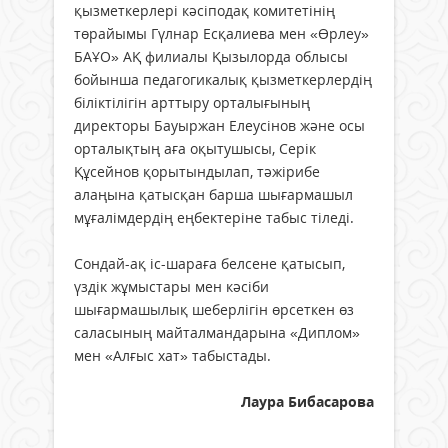
қызметкерлері кәсіподақ комитетінің
төрайымы Гүлнар Есқалиева мен «Өрлеу»
БАҰО» АҚ филиалы Қызылорда облысы
бойынша педагогикалық қызметкерлердің
біліктілігін арттыру орталығының
директоры Бауыржан Елеусінов және осы
орталықтың аға оқытушысы, Серік
Құсейнов қорытындылап, тәжірибе
алаңына қатысқан барша шығармашыл
мұғалімдердің еңбектеріне табыс тіледі.
Сондай-ақ іс-шараға белсене қатысып,
үздік жұмыстары мен кәсіби
шығармашылық шеберлігін өрсеткен өз
саласының майталмандарына «Диплом»
мен «Алғыс хат» табыстады.
Лаура Бибасарова