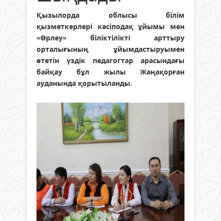
Қызылорда облысы білім
қызметкерлері кәсіподақ ұйымы мен
«Өрлеу» біліктілікті арттыру
орталығының ұйымдастыруымен
өтетін үздік педагогтар арасындағы
байқау бұл жылы Жаңақорған
ауданында қорытыланды.