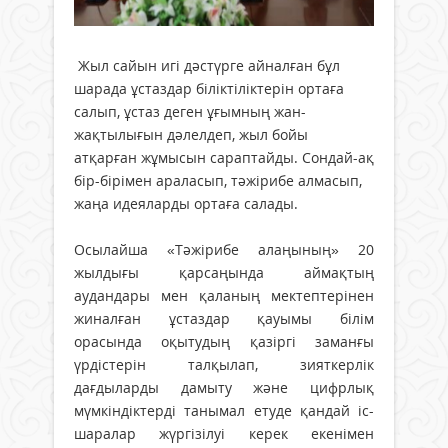
Жыл сайын игі дәстүрге айналған бұл
шарада ұстаздар біліктіліктерін ортаға
салып, ұстаз деген ұғымның жан-
жақтылығын дәлелдеп, жыл бойы
атқарған жұмысын сараптайды. Сондай-ақ
бір-бірімен араласып, тәжірибе алмасып,
жаңа идеяларды ортаға салады.
Осылайша «Тәжірибе алаңының» 20
жылдығы қарсаңында аймақтың
аудандары мен қаланың мектептерінен
жиналған ұстаздар қауымы білім
орасында оқытудың қазіргі заманғы
үрдістерін талқылап, зияткерлік
дағдыларды дамыту және цифрлық
мүмкіндіктерді танымал етуде қандай іс-
шаралар жүргізілуі керек екенімен