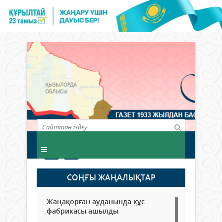
СОҢҒЫ ЖАҢАЛЫҚТАР
Жаңақорған ауданында құс
фабрикасы ашылды