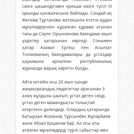
сөзге шешендігімен ерекше көзге түсіп ІІІ
орынды қанжығасына байлады. Сондай-ақ
Фатима Тұртанова жетекшілік ететін аудан
мұғалімдерінен құралған құрама атынан
тағы да Сәуле Орынханова баяндама оқып
үздіктер қатарынан көрінді. Сонымен
қатар Азамат Ергеш пен Асылзат
Тіллаеваның баяндамалары да ұстаздар
қауымына арналған республикалық
журналда жарық көретін болды.
Айта кетейік осы 20 жыл ішінде
жаңақорғандық педагогтар арасынан 3
алаң жұлдызы шығып, ұстаз деген сөзді,
ұстаз деген мамандықты толықтай
игергенін дәлелдеді. Олардың қатарында
Батырхан Жоланов, Тұрсынбек Жұпарбаев
және Абзал Қошанов бар. Ал осы аты
аталған мұғалімдерді түрлі сайыстар мен