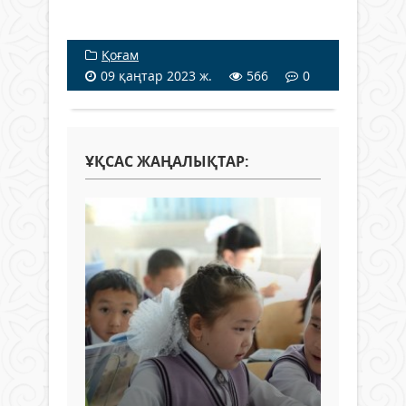
Қоғам
09 қаңтар 2023 ж.
566
0
ҰҚСАС ЖАҢАЛЫҚТАР: