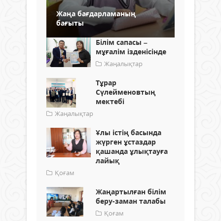
Жаңа бағдарламаның
бағыты
Білім сапасы –
мұғалім ізденісінде
Жаңалықтар
Тұрар
Сүлейменовтың
мектебі
Жаңалықтар
Ұлы істің басында
жүрген ұстаздар
қашанда ұлықтауға
лайық
Қоғам
Жаңартылған білім
беру-заман талабы
Қоғам