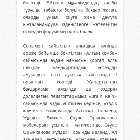
бөліседі. Өйткені мұғалімдердің кәсіби
тұрғыда табысты болуына бағдар жасап,
оларды үнемі оқуға және дамуға
ынталандыруда ізденістерге жетелейтін
осындай форумның орны бөлек.
Сонымен сайыстың алғашқы күнінде
ереже бойынша бекітілген «Алтын көмбе»
сайысында аудан намысын қорғап алға
шыққан жаңақорғандық ұстаздар
«Ауылдың алты ауызы» сайысында ІІ
орыннан көрінді. Жаңартылған
бағдарлама аясында да өздерін
дәлелдеген педагогтарымыз «Brain Rain»
сайысында үздік үштіктен көрінсе, «Үздік
коучинг» байқауында Асылзат Тіллаева,
Жұлдыз Әлихан, Сәуле Орынханова
жобаларын ұсынып, нәтижесінде Сәуле
Орынханова жүлделі I орынды иеленді. Ал
ақындар айтысында Асылжан Утебаев