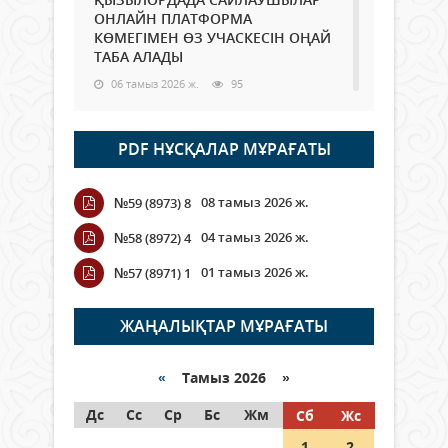
ОНЛАЙН ПЛАТФОРМА
КӨМЕГІМЕН ӨЗ УЧАСКЕСІН ОҢАЙ
ТАБА АЛАДЫ
06 тамыз 2026 ж.
95
Open Air: Қызылорда облысы
PDF НҰСҚАЛАР МҰРАҒАТЫ
полиция департаменті 20
мыңнан астам көрерменнің
қауіпсіздігін қамтамасыз етті
08 тамыз 2026 ж.
№59 (8973) 8
06 тамыз 2026 ж.
114
04 тамыз 2026 ж.
№58 (8972) 4
Wi-Fi ҚАБЫРҒА АРҚЫЛЫ ҚАЛАЙ
01 тамыз 2026 ж.
№57 (8971) 1
ӨТЕДІ?
06 тамыз 2026 ж.
273
ЖАҢАЛЫҚТАР МҰРАҒАТЫ
Как могут проголосовать
граждане Казахстана,
«
Тамыз 2026 »
находящиеся за рубежом?
Дс
Сс
Ср
Бс
Жм
Сб
Жс
05 тамыз 2026 ж.
154
1
2