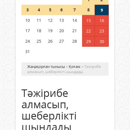
Шетелде жүрген Қазақстан
3
4
5
6
7
8
9
азаматтары қалай дауыс бере
алады?
10
11
12
13
14
15
16
05 тамыз 2026 ж.
164
17
18
19
20
21
22
23
24
25
26
27
28
29
30
31
Жаңақорған тынысы
»
Қоғам
» Тәжірибе
алмасып, шеберлікті шыңдады
Тәжірибе
алмасып,
шеберлікті
шыңдады