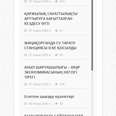
07 тамыз 2026 ж.
614
ҚАРЖЫЛЫҚ САУАТТЫЛЫҚТЫ
АРТТЫРУҒА БАҒЫТТАЛҒАН
КЕЗДЕСУ ӨТТІ
07 тамыз 2026 ж.
81
ЖАҢАҚОРҒАНДА СУ ТАРАТУ
СТАНЦИЯСЫ ІСКЕ ҚОСЫЛДЫ
07 тамыз 2026 ж.
85
АУЫЛ ШАРУАШЫЛЫҒЫ – ӨҢІР
ЭКОНОМИКАСЫНЫҢ НЕГІЗГІ
ТІРЕГІ
07 тамыз 2026 ж.
576
Есептен шығару куәліктері
06 тамыз 2026 ж.
83
ҚЫЗЫЛОРДАДА САЙЛАУШЫЛАР