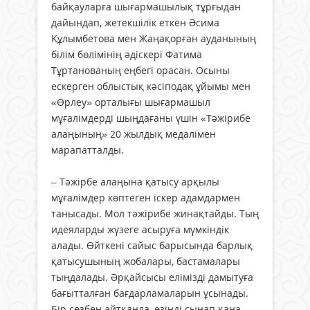
байқауларға шығармашылық тұрғыдан
дайындап, жетекшілік еткен Әсима
Құлымбетова мен Жаңақорған ауданының
білім бөлімінің әдіскері Фатима
Тұртанованың еңбегі орасан. Осыны
ескерген облыстық кәсіподақ ұйымы мен
«Өрлеу» орталығы шығармашыл
мұғалімдерді шыңдағаны үшін «Тәжірибе
алаңының» 20 жылдық медалімен
марапатталды.
– Тәжірбе алаңына қатысу арқылы
мұғалімдер көптеген іскер адамдармен
танысады. Мол тәжірибе жинақтайды. Тың
идеяларды жүзеге асыруға мүмкіндік
алады. Өйткені сайыс барысында барлық
қатысушының жобалары, бастамалары
тыңдалады. Әрқайсысы елімізді дамытуға
бағытталған бағдарламаларын ұсынады.
Бір сөзбен айтқанда, өзіңді сынап қана