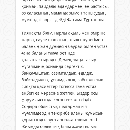
қоймай, пайдалы адамдармен, ең бастысы,
өз саласының мамандарымен танысудың
мүмкіндігі зор, – дейді Фатима Тұртанова.
Тиянақты білім, нұрлы ақылымен өміріне
жарық сәуле шашатын, жылы жүрегімен
баланың жан дүниесін баурай білген ұстаз
ғана баланы тұлға ретінде
қалыптастырады. Демек, жаңа ғасыр
мұғалімінің бойында сергектік,
байқағыштық, сезімталдық, әділдік,
байсалдылық, ұстамдылық, сабырлылық
сияқты қасиеттер тоғысса ғана ұстаз
еңбегі өз мәресіне жетпек. Біздер осы
форум аясында соған көз жеткіздік.
Соңыра облыстық шығармашыл
мұғалімдердің тәжірибе алаңы жұмысын
қорытындылауға арналған жиын өтті.
Жиынды облыстық білім және ғылым