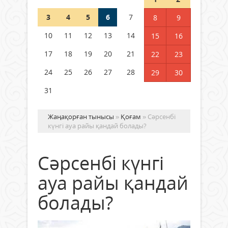
3
4
5
6
7
8
9
Германия аптап ыстыққа
байланысты суды үнемдей
10
11
12
13
14
15
16
бастады
17
18
19
20
21
22
23
04 тамыз 2026 ж.
94
24
25
26
27
28
29
30
31
Жаңақорған тынысы
»
Қоғам
» Сәрсенбі
күнгі ауа райы қандай болады?
Сәрсенбі күнгі
ауа райы қандай
болады?