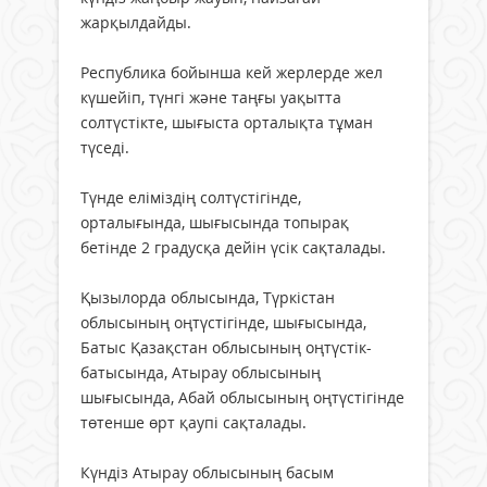
жарқылдайды.
Республика бойынша кей жерлерде жел
күшейіп, түнгі және таңғы уақытта
солтүстікте, шығыста орталықта тұман
түседі.
Түнде еліміздің солтүстігінде,
орталығында, шығысында топырақ
бетінде 2 градусқа дейін үсік сақталады.
Қызылорда облысында, Түркістан
облысының оңтүстігінде, шығысында,
Батыс Қазақстан облысының оңтүстік-
батысында, Атырау облысының
шығысында, Абай облысының оңтүстігінде
төтенше өрт қаупі сақталады.
Күндіз Атырау облысының басым