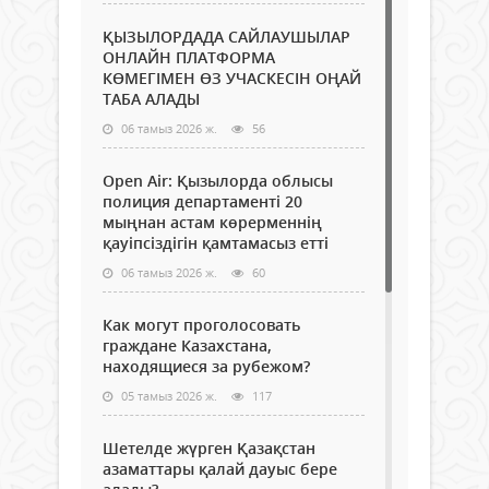
ҚЫЗЫЛОРДАДА САЙЛАУШЫЛАР
ОНЛАЙН ПЛАТФОРМА
КӨМЕГІМЕН ӨЗ УЧАСКЕСІН ОҢАЙ
ТАБА АЛАДЫ
06 тамыз 2026 ж.
56
Open Air: Қызылорда облысы
полиция департаменті 20
мыңнан астам көрерменнің
қауіпсіздігін қамтамасыз етті
06 тамыз 2026 ж.
60
Как могут проголосовать
граждане Казахстана,
находящиеся за рубежом?
05 тамыз 2026 ж.
117
Шетелде жүрген Қазақстан
азаматтары қалай дауыс бере