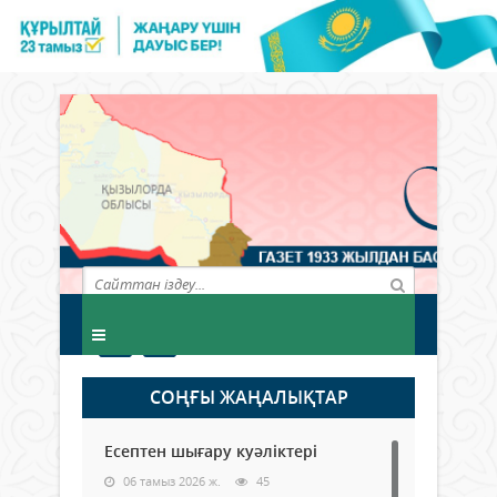
СОҢҒЫ ЖАҢАЛЫҚТАР
Есептен шығару куәліктері
06 тамыз 2026 ж.
45