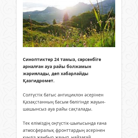
Синоптиктер 24 тамыз, сәрсенбіге
арналған ауа райы болжамын
жариялады, деп хабарлайды
Қазгидромет.
Солтүстік батыс антициклон әсерінен
Қазақстанның басым бөлігінде жауын-
шашынсыз ауа райы сақталады.
Тек еліміздің оңтүстік-шығысында ғана
атмосфералық фронттардың әсерінен
күндіз жаңбыр жауып, найзағай