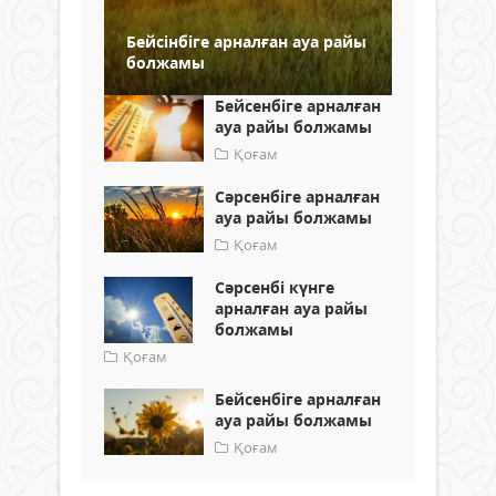
Бейсінбіге арналған ауа райы
болжамы
Бейсенбіге арналған
ауа райы болжамы
Қоғам
Сәрсенбіге арналған
ауа райы болжамы
Қоғам
Сәрсенбі күнге
арналған ауа райы
болжамы
Қоғам
Бейсенбіге арналған
ауа райы болжамы
Қоғам