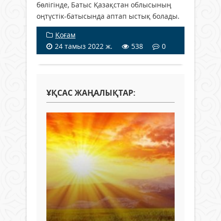
бөлігінде, Батыс Қазақстан облысының
оңтүстік-батысында аптап ыстық болады.
Қоғам
24 тамыз 2022 ж.
538
0
ҰҚСАС ЖАҢАЛЫҚТАР: