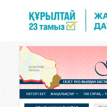
НЕГІЗГІ БЕТ
ЖАҢАЛЫҚТАР
100 СҰРАҚ – 
Жаңа