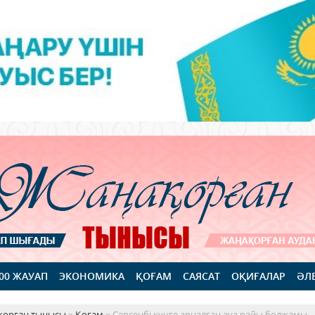
100 ЖАУАП
ЭКОНОМИКА
ҚОҒАМ
САЯСАТ
ОҚИҒАЛАР
ӘЛ
қорған тынысы
»
Қоғам
» Сәрсенбі күнге арналған ауа райы болжамы