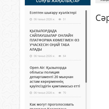
СОҢҒЫ ЖАҢАЛЫҚТАР
Есептен шығару куәліктері
Сә
06 тамыз 2026 ж.
51
ҚЫЗЫЛОРДАДА
САЙЛАУШЫЛАР ОНЛАЙН
ПЛАТФОРМА КӨМЕГІМЕН ӨЗ
УЧАСКЕСІН ОҢАЙ ТАБА
АЛАДЫ
06 тамыз 2026 ж.
64
Open Air: Қызылорда
облысы полиция
департаменті 20 мыңнан
астам көрерменнің
қауіпсіздігін қамтамасыз етті
06 тамыз 2026 ж.
70
Как могут проголосовать
граждане Казахстана,