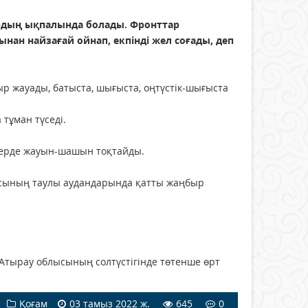
рдың ықпалында болады. Фронттар
нан найзағай ойнап, екпінді жел соғады, деп
р жауады, батыста, шығыста, оңтүстік-шығыста
 тұман түседі.
ерлерде жауын-шашын тоқтайды.
сының таулы аудандарында қатты жаңбыр
Атырау облысының солтүстігінде төтенше өрт
Қоғам
03 тамыз 2022 ж.
645
0