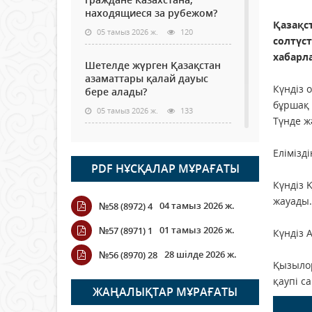
находящиеся за рубежом?
Қазақс
05 тамыз 2026 ж.
120
солтүст
хабарл
Шетелде жүрген Қазақстан
азаматтары қалай дауыс
Күндіз 
бере алады?
бұршақ 
05 тамыз 2026 ж.
133
Түнде ж
Кассадағы баға мен сөредегі
Елімізд
баға әр түрлі болған
PDF НҰСҚАЛАР МҰРАҒАТЫ
жағдайда
Күндіз
04 тамыз 2026 ж.
111
жауады.
04 тамыз 2026 ж.
№58 (8972) 4
ҮКІМЕТТІК ЕМЕС ҰЙЫМДАРҒА
01 тамыз 2026 ж.
№57 (8971) 1
Күндіз 
АРНАЛҒАН СЫЙЛЫҚАҚЫ
КОНКУРСЫНА ӨТІНІМ
28 шілде 2026 ж.
№56 (8970) 28
ҚАБЫЛДАУ БАСТАЛДЫ
Қызылор
қаупі с
04 тамыз 2026 ж.
110
ЖАҢАЛЫҚТАР МҰРАҒАТЫ