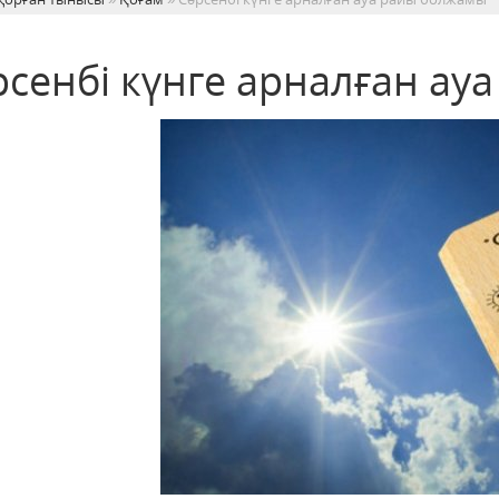
рсенбі күнге арналған ау