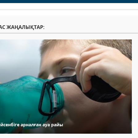
АС ЖАҢАЛЫҚТАР:
йсенбіге арналған ауа райы