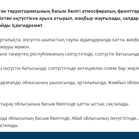
тан территориясының басым бөлігі атмосфералық фронтта
іктен оңтүстікке ауыса отырып, жаңбыр жауғызады, салдары
айды Қазгидромет.
орталықта, оңтүстік-шығыстың таулы аудандарында қатты жаңбы
жаууы мүмкін.
әне таңертең республиканың солтүстігінде, солтүстік-батысында
ің оңтүстік-батысында, солтүстігінде антициклон сілемі бар ж
 Қарағанды облысының шығысында, орталығында, Жамбыл облы
Атырау облысының басым бөлігінде қатты ыстық сақталады.
да облысының басым бөлігінде, Абай облысының оңтүстігінде, 
ақталады.