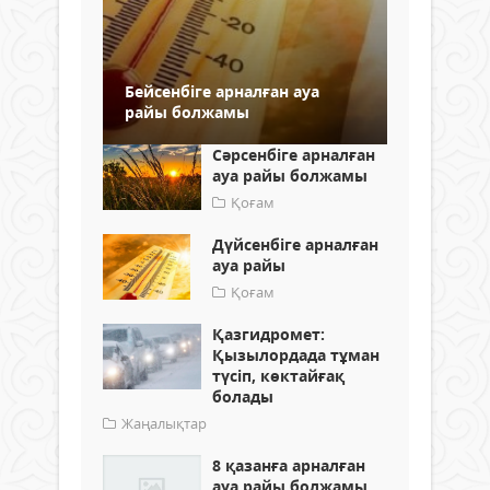
Бейсенбіге арналған ауа
райы болжамы
Сәрсенбіге арналған
ауа райы болжамы
Қоғам
Дүйсенбіге арналған
ауа райы
Қоғам
Қазгидромет:
Қызылордада тұман
түсіп, көктайғақ
болады
Жаңалықтар
8 қазанға арналған
ауа райы болжамы