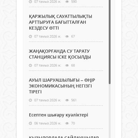
07 тамыз 2026 ж.
590
ҚАРЖЫЛЫҚ САУАТТЫЛЫҚТЫ
АРТТЫРУҒА БАҒЫТТАЛҒАН
КЕЗДЕСУ ӨТТІ
07 тамыз 2026 ж.
67
ЖАҢАҚОРҒАНДА СУ ТАРАТУ
СТАНЦИЯСЫ ІСКЕ ҚОСЫЛДЫ
07 тамыз 2026 ж.
68
АУЫЛ ШАРУАШЫЛЫҒЫ – ӨҢІР
ЭКОНОМИКАСЫНЫҢ НЕГІЗГІ
ТІРЕГІ
07 тамыз 2026 ж.
561
Есептен шығару куәліктері
06 тамыз 2026 ж.
70
ҚЫЗЫЛОРДАДА САЙЛАУШЫЛАР