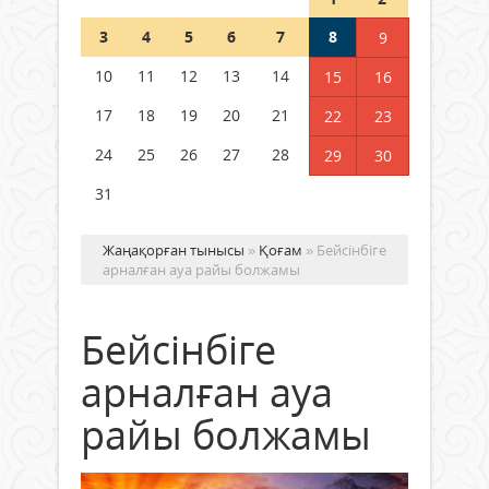
Шетелде жүрген Қазақстан
3
4
5
6
7
8
9
азаматтары қалай дауыс бере
алады?
10
11
12
13
14
15
16
05 тамыз 2026 ж.
151
17
18
19
20
21
22
23
24
25
26
27
28
29
30
31
Жаңақорған тынысы
»
Қоғам
» Бейсінбіге
арналған ауа райы болжамы
Бейсінбіге
арналған ауа
райы болжамы