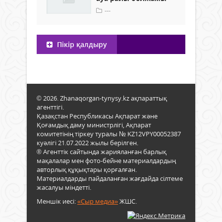
---
Пікір қалдыру
© 2026. Zhanaqorgan-tynysy.kz ақпараттық
агенттігі.
Қазақстан Республикасы Ақпарат және
Қоғамдық даму министрлігі, Ақпарат
комитетінің тіркеу туралы № KZ12VPY00052387
куәлігі 21.07.2022 жылы берілген.
® Агенттік сайтында жарияланған барлық
мақалалар мен фото-бейне материалдардың
авторлық құқықтары қорғалған.
Материалдарды пайдаланған жағдайда сілтеме
жасалуы міндетті.
Меншік иесі:
«Сыр медиа»
ЖШС.