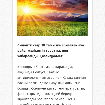
Синоптиктер 18 тамызға арналған ауа
райы мәліметін таратты, деп
хабарлайды Қазгидромет.
Кәсіпорын болжамына қарағанда,
ауқымды Солтүстік Батыс
антициклонының әсерінен Қазақстанның
басым бөлігінде күн жауын-шашынсыз
болады. Сонымен қатар температуралық
фон ақырындап төмендей береді.
Фронталды бөліктерге байланысты
республикамыздың солтүстігінде,