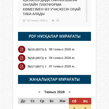
ОНЛАЙН ПЛАТФОРМА
КӨМЕГІМЕН ӨЗ УЧАСКЕСІН ОҢАЙ
ТАБА АЛАДЫ
06 тамыз 2026 ж.
83
Open Air: Қызылорда облысы
PDF НҰСҚАЛАР МҰРАҒАТЫ
полиция департаменті 20
мыңнан астам көрерменнің
қауіпсіздігін қамтамасыз етті
08 тамыз 2026 ж.
№59 (8973) 8
06 тамыз 2026 ж.
91
04 тамыз 2026 ж.
№58 (8972) 4
Wi-Fi ҚАБЫРҒА АРҚЫЛЫ ҚАЛАЙ
01 тамыз 2026 ж.
№57 (8971) 1
ӨТЕДІ?
06 тамыз 2026 ж.
259
ЖАҢАЛЫҚТАР МҰРАҒАТЫ
Как могут проголосовать
граждане Казахстана,
«
Тамыз 2026 »
находящиеся за рубежом?
Дс
Сс
Ср
Бс
Жм
Сб
Жс
05 тамыз 2026 ж.
141
1
2