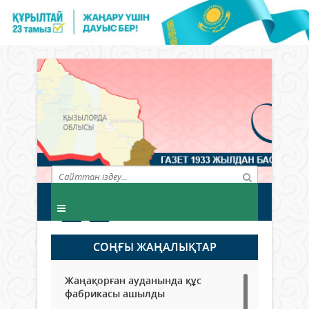
СОҢҒЫ ЖАҢАЛЫҚТАР
Жаңақорған ауданында құс
фабрикасы ашылды