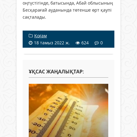
оңтүстігінде, батысында, Абай облысының
Бесқарағай ауданында төтенше өрт қаупі
сақталады.
Қоғам
18 тамыз 2022 ж.
624
0
ҰҚСАС ЖАҢАЛЫҚТАР: