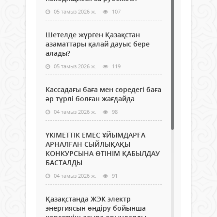
05 тамыз 2026 ж.
107
Шетелде жүрген Қазақстан
азаматтары қалай дауыс бере
алады?
05 тамыз 2026 ж.
119
Кассадағы баға мен сөредегі баға
әр түрлі болған жағдайда
04 тамыз 2026 ж.
98
ҮКІМЕТТІК ЕМЕС ҰЙЫМДАРҒА
АРНАЛҒАН СЫЙЛЫҚАҚЫ
КОНКУРСЫНА ӨТІНІМ ҚАБЫЛДАУ
БАСТАЛДЫ
04 тамыз 2026 ж.
91
Қазақстанда ЖЭК электр
энергиясын өндіру бойынша