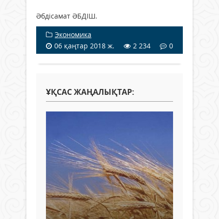
Әбдісамат ӘБДІШ.
Экономика
06 қаңтар 2018 ж.
2 234
0
ҰҚСАС ЖАҢАЛЫҚТАР: