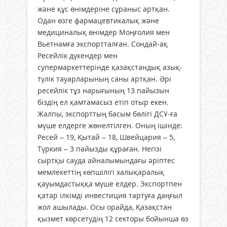
және құс өнімдеріне сұраныс артқан.
Одан өзге фармацевтикалық және
медициналық өнімдер Моңғолия мен
Вьетнамға экспортталған. Сондай-ақ
Ресейлік дүкендер мен
супермаркеттерінде қазақстандық азық-
түлік тауарларының саны артқан. Әрі
ресейлік тұз нарығының 13 пайызын
біздің ел қамтамасыз етіп отыр екен.
Жалпы, экспорттың басым бөлігі ДСҰ-ға
мүше елдерге жөнелтілген. Оның ішінде:
Ресей – 19, Қытай – 18, Швейцария – 5,
Түркия – 3 пайызды құраған. Негізі
сыртқы сауда айналымындағы әріптес
мемлекеттің көпшілігі халықаралық
қауымдастыққа мүше елдер. Экспортпен
қатар ілкімді инвестиция тартуға даңғыл
жол ашылады. Осы орайда, Қазақстан
қызмет көрсетудің 12 секторы бойынша өз