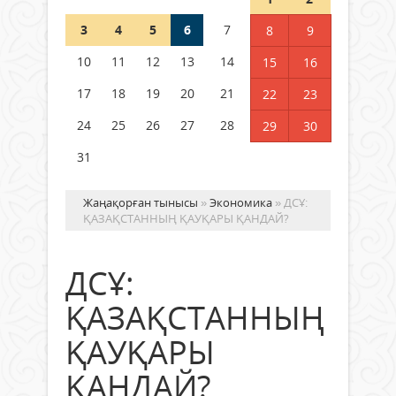
3
4
5
6
7
8
9
Қысқы демалыс 14 күн: 2026–
2027 оқу жылына арналған
10
11
12
13
14
15
16
каникул кестесі бекітілді
17
18
19
20
21
22
23
04 тамыз 2026 ж.
125
24
25
26
27
28
29
30
31
Жаңақорған тынысы
»
Экономика
» ДСҰ:
ҚАЗАҚСТАННЫҢ ҚАУҚАРЫ ҚАНДАЙ?
ДСҰ:
ҚАЗАҚСТАННЫҢ
ҚАУҚАРЫ
ҚАНДАЙ?