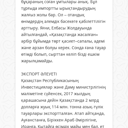
бұқараның соған ұмтылары анық. Бұл
тұрғыда импортты ырықтандырудың
жалғыз жолы бар. Ол – отандық
өнімдердің әлемдік бәсекеге қабілеттілігін
арттыру. Яғни, Елбасы Жолдауында
айтылғандай, «Қазақстанда жасалған»
әрбір бұйымда төрт қасиет–сапалы, әдемі
және арзан болуы керек. Сонда ғана тауар
өтімді болып, сырттан келіп бізді ешкім
жарылқамайды.
ЭКСПОРТ ӘЛЕУЕТІ
Қазақстан Республикасының
Инвестициялар және Даму министрлігінің
мәліметіне сүйенсек, 2017 жылдың
қарашасына дейін Қазақстанда 2 млрд
долларға жуық 114 млн. тонна азық-түлік
тауарлары экспортталған. Атап айтқанда,
Ауғанстанға, Біріккен Араб Әмірлігіне,
Иранға, Қытайға өсімдік майы мен бал, ет