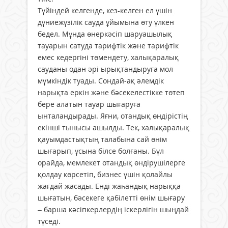
Түйіндей келгенде, кез-келген ел үшін
дүниежүзілік сауда ұйымына өту үлкен
бедел. Мұнда өнеркәсіп шаруашылық
тауарын сатуда тарифтік және тарифтік
емес кедергіні төмендету, халықаралық
сауданы одан әрі ырықтандыруға мол
мүмкіндік туады. Сондай-ақ әлемдік
нарықта еркін және бәсекелестікке төтеп
бере алатын тауар шығаруға
ынталандырады. Яғни, отандық өндірістің
екінші тынысы ашылды. Тек, халықаралық
қауымдастықтың талабына сай өнім
шығарып, ұсына білсе болғаны. Бұл
орайда, мемлекет отандық өндірушілерге
қолдау көрсетіп, бизнес үшін қолайлы
жағдай жасады. Енді жаһандық нарыққа
шығатын, бәсекеге қабілетті өнім шығару
– барша кәсіпкерлердің іскерлігін шыңдай
түседі.