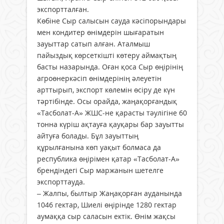
экспортталған.
Көбіне Сыр салысын сауда кәсіпорындары
мен кондитер өнімдерін шығаратын
зауыттар сатып алған. Аталмыш
пайыздық көрсеткішті көтеру аймақтың
басты назарында. Оған қоса Сыр өңірінің
агроөнеркәсіп өнімдерінің әлеуетін
арттырып, экспорт көлемін өсіру де күн
тәртібінде. Осы орайда, жаңақорғандық
«Тасболат-А» ЖШС-не қарасты тәулігіне 60
тонна күріш ақтауға қауқары бар зауытты
айтуға болады. Бұл зауыттың
құрылғанына көп уақыт болмаса да
республика өңірімен қатар «Тасболат-А»
брендіндегі Сыр маржанын шетелге
экспорттауда.
– Жалпы, былтыр Жаңақорған ауданында
1046 гектар, Шиелі өңірінде 1280 гектар
аумаққа сыр саласын ектік. Өнім жақсы