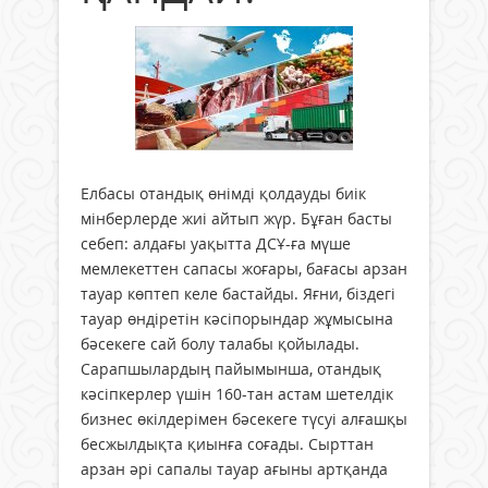
Елбасы отандық өнімді қолдауды биік
мінберлерде жиі айтып жүр. Бұған басты
себеп: алдағы уақытта ДСҰ-ға мүше
мемлекеттен сапасы жоғары, бағасы арзан
тауар көптеп келе бастайды. Яғни, біздегі
тауар өндіретін кәсіпорындар жұмысына
бәсекеге сай болу талабы қойылады.
Сарапшылардың пайымынша, отандық
кәсіпкерлер үшін 160-тан астам шетелдік
бизнес өкілдерімен бәсекеге түсуі алғашқы
бесжылдықта қиынға соғады. Сырттан
арзан әрі сапалы тауар ағыны артқанда