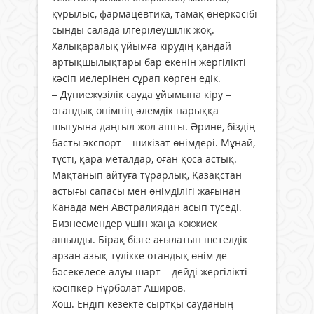
құрылыс, фармацевтика, тамақ өнеркәсібі
сынды салада ілгерілеушілік жоқ.
Халықаралық ұйымға кірудің қандай
артықшылықтары бар екенін жергілікті
кәсіп иелерінен сұрап көрген едік.
– Дүниежүзілік сауда ұйымына кіру –
отандық өнімнің әлемдік нарыққа
шығуына даңғыл жол ашты. Әрине, біздің
басты экспорт – шикізат өнімдері. Мұнай,
түсті, қара металдар, оған қоса астық.
Мақтанып айтуға тұрарлық, Қазақстан
астығы сапасы мен өнімділігі жағынан
Канада мен Австралиядан асып түседі.
Бизнесмендер үшін жаңа көкжиек
ашылды. Бірақ бізге ағылатын шетелдік
арзан азық-түлікке отандық өнім де
бәсекелесе алуы шарт – дейді жергілікті
кәсіпкер Нұрболат Аширов.
Хош. Ендігі кезекте сыртқы сауданың