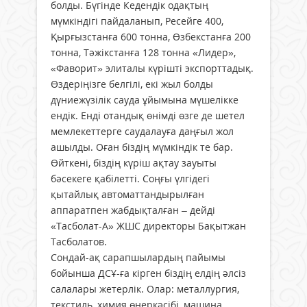
болды. Бүгінде Кедендік одақтың
мүмкіндігі пайдаланып, Ресейге 400,
Қырғызстанға 600 тонна, Өзбекстанға 200
тонна, Тәжікстанға 128 тонна «Лидер»,
«Фаворит» элиталы күрішті экспорттадық.
Өздеріңізге белгілі, екі жыл болды
дүниежүзілік сауда ұйымына мүшелікке
ендік. Енді отандық өнімді өзге де шетел
мемлекеттерге саудалауға даңғыл жол
ашылды. Оған біздің мүмкіндік те бар.
Өйткені, біздің күріш ақтау зауыты
бәсекеге қабілетті. Соңғы үлгідегі
қытайлық автоматтандырылған
аппаратпен жабдықталған – дейді
«Тасболат-А» ЖШС директоры Бақытжан
Тасболатов.
Сондай-ақ сарапшылардың пайымы
бойынша ДСҰ-ға кірген біздің елдің әлсіз
салалары жетерлік. Олар: металлургия,
текстиль, химия өнеркәсібі, машина,