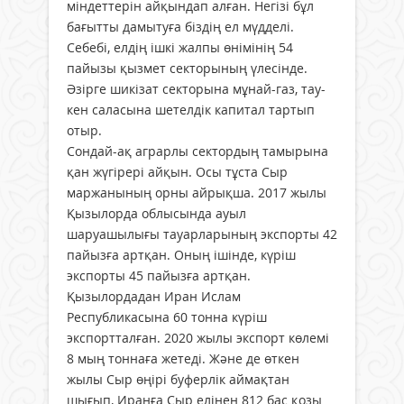
міндеттерін айқындап алған. Негізі бұл
бағытты дамытуға біздің ел мүдделі.
Себебі, елдің ішкі жалпы өнімінің 54
пайызы қызмет секторының үлесінде.
Әзірге шикізат секторына мұнай-газ, тау-
кен саласына шетелдік капитал тартып
отыр.
Сондай-ақ аграрлы сектордың тамырына
қан жүгірері айқын. Осы тұста Сыр
маржанының орны айрықша. 2017 жылы
Қызылорда облысында ауыл
шаруашылығы тауарларының экспорты 42
пайызға артқан. Оның ішінде, күріш
экспорты 45 пайызға артқан.
Қызылордадан Иран Ислам
Республикасына 60 тонна күріш
экспортталған. 2020 жылы экспорт көлемі
8 мың тоннаға жетеді. Және де өткен
жылы Сыр өңірі буферлік аймақтан
шығып, Иранға Сыр елінен 812 бас қозы