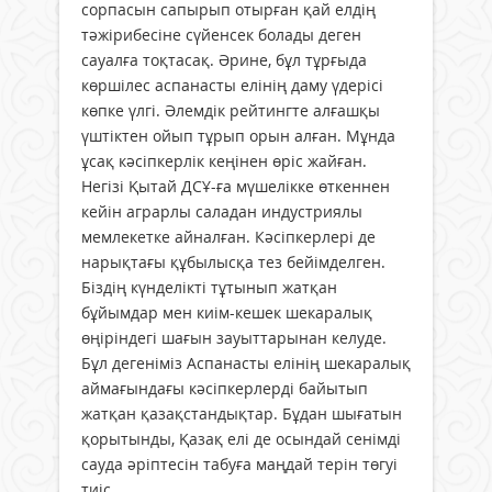
сорпасын сапырып отырған қай елдің
тәжірибесіне сүйенсек болады деген
сауалға тоқтасақ. Әрине, бұл тұрғыда
көршілес аспанасты елінің даму үдерісі
көпке үлгі. Әлемдік рейтингте алғашқы
үштіктен ойып тұрып орын алған. Мұнда
ұсақ кәсіпкерлік кеңінен өріс жайған.
Негізі Қытай ДСҰ-ға мүшелікке өткеннен
кейін аграрлы саладан индустриялы
мемлекетке айналған. Кәсіпкерлері де
нарықтағы құбылысқа тез бейімделген.
Біздің күнделікті тұтынып жатқан
бұйымдар мен киім-кешек шекаралық
өңіріндегі шағын зауыттарынан келуде.
Бұл дегеніміз Аспанас­ты елінің шекаралық
аймағындағы кәсіпкерлерді байытып
жатқан қазақстандықтар. Бұдан шығатын
қорытынды, Қазақ елі де осындай сенімді
сауда әріптесін табуға маңдай терін төгуі
тиіс.