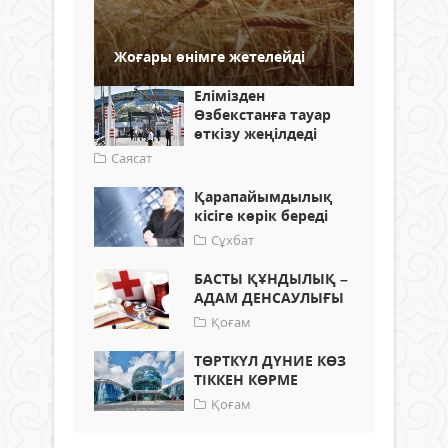
Жоғары өнімге жетелейді
Елімізден
Өзбекстанға тауар
өткізу жеңілдеді
Саясат
Қарапайымдылық
кісіге көрік береді
Сұхбат
БАСТЫ ҚҰНДЫЛЫҚ –
АДАМ ДЕНСАУЛЫҒЫ
Қоғам
ТӨРТКҮЛ ДҮНИЕ КӨЗ
ТІККЕН КӨРМЕ
Қоғам