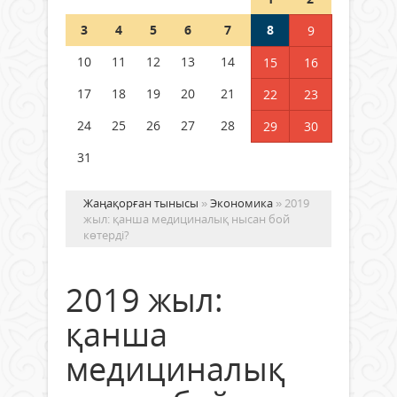
Шетелде жүрген Қазақстан
3
4
5
6
7
8
9
азаматтары қалай дауыс бере
алады?
10
11
12
13
14
15
16
05 тамыз 2026 ж.
150
17
18
19
20
21
22
23
24
25
26
27
28
29
30
31
Жаңақорған тынысы
»
Экономика
» 2019
жыл: қанша медициналық нысан бой
көтерді?
2019 жыл:
қанша
медициналық