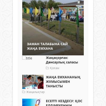
ЗАМАН ТАЛАБЫНА САЙ
ЖАҢА ЕМХАНА
Жаңақорған:
Денсаулық саласы
Қоғам
ЖАҢА ЕМХАНАНЫҢ
ЖҰМЫСЫМЕН
ТАНЫСТЫ
Жаңалықтар
ЕСЕПТІ КЕЗДЕСУ: ҚОС
ЕЛДІМЕКЕННІҢ