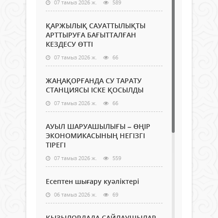
07 тамыз 2026 ж.
589
ҚАРЖЫЛЫҚ САУАТТЫЛЫҚТЫ
АРТТЫРУҒА БАҒЫТТАЛҒАН
КЕЗДЕСУ ӨТТІ
07 тамыз 2026 ж.
66
ЖАҢАҚОРҒАНДА СУ ТАРАТУ
СТАНЦИЯСЫ ІСКЕ ҚОСЫЛДЫ
07 тамыз 2026 ж.
66
АУЫЛ ШАРУАШЫЛЫҒЫ – ӨҢІР
ЭКОНОМИКАСЫНЫҢ НЕГІЗГІ
ТІРЕГІ
07 тамыз 2026 ж.
559
Есептен шығару куәліктері
06 тамыз 2026 ж.
69
ҚЫЗЫЛОРДАДА САЙЛАУШЫЛАР