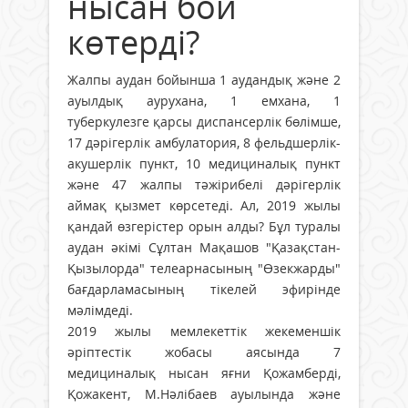
нысан бой
көтерді?
Жалпы аудан бойынша 1 аудандық және 2
ауылдық аурухана, 1 емхана, 1
туберкулезге қарсы диспансерлік бөлімше,
17 дәрігерлік амбулатория, 8 фельдшерлік-
акушерлік пункт, 10 медициналық пункт
және 47 жалпы тәжірибелі дәрігерлік
аймақ қызмет көрсетеді. Ал, 2019 жылы
қандай өзгерістер орын алды? Бұл туралы
аудан әкімі Сұлтан Мақашов "Қазақстан-
Қызылорда" телеарнасының "Өзекжарды"
бағдарламасының тікелей эфирінде
мәлімдеді.
2019 жылы мемлекеттік жекеменшік
әріптестік жобасы аясында 7
медициналық нысан яғни Қожамберді,
Қожакент, М.Нәлібаев ауылында және