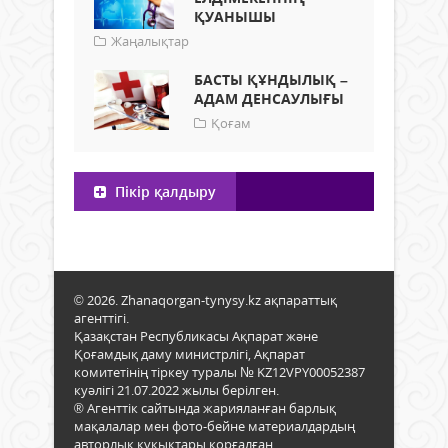
ҚУАНЫШЫ
Жаңалықтар
БАСТЫ ҚҰНДЫЛЫҚ –
АДАМ ДЕНСАУЛЫҒЫ
Қоғам
Пікір қалдыру
© 2026. Zhanaqorgan-tynysy.kz ақпараттық
агенттігі.
Қазақстан Республикасы Ақпарат және
Қоғамдық даму министрлігі, Ақпарат
комитетінің тіркеу туралы № KZ12VPY00052387
куәлігі 21.07.2022 жылы берілген.
® Агенттік сайтында жарияланған барлық
мақалалар мен фото-бейне материалдардың
авторлық құқықтары қорғалған.