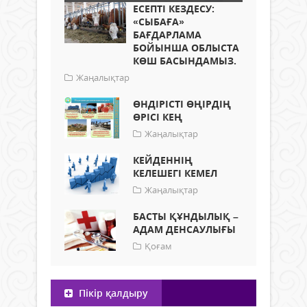
ЕСЕПТІ КЕЗДЕСУ:
«СЫБАҒА»
БАҒДАРЛАМА
БОЙЫНША ОБЛЫСТА
КӨШ БАСЫНДАМЫЗ.
Жаңалықтар
ӨНДІРІСТІ ӨҢІРДІҢ
ӨРІСІ КЕҢ
Жаңалықтар
КЕЙДЕННІҢ
КЕЛЕШЕГІ КЕМЕЛ
Жаңалықтар
БАСТЫ ҚҰНДЫЛЫҚ –
АДАМ ДЕНСАУЛЫҒЫ
Қоғам
Пікір қалдыру