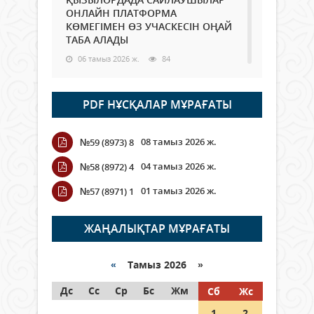
ОНЛАЙН ПЛАТФОРМА
КӨМЕГІМЕН ӨЗ УЧАСКЕСІН ОҢАЙ
ТАБА АЛАДЫ
06 тамыз 2026 ж.
84
Open Air: Қызылорда облысы
PDF НҰСҚАЛАР МҰРАҒАТЫ
полиция департаменті 20
мыңнан астам көрерменнің
қауіпсіздігін қамтамасыз етті
08 тамыз 2026 ж.
№59 (8973) 8
06 тамыз 2026 ж.
92
04 тамыз 2026 ж.
№58 (8972) 4
Wi-Fi ҚАБЫРҒА АРҚЫЛЫ ҚАЛАЙ
01 тамыз 2026 ж.
№57 (8971) 1
ӨТЕДІ?
06 тамыз 2026 ж.
261
ЖАҢАЛЫҚТАР МҰРАҒАТЫ
Как могут проголосовать
граждане Казахстана,
«
Тамыз 2026 »
находящиеся за рубежом?
Дс
Сс
Ср
Бс
Жм
Сб
Жс
05 тамыз 2026 ж.
143
1
2