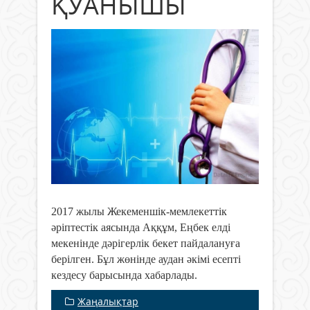
ҚУАНЫШЫ
2017 жылы Жекеменшік-мемлекеттік
әріптестік аясында Аққұм, Еңбек елді
мекенінде дәрігерлік бекет пайдалануға
берілген. Бұл жөнінде аудан әкімі есепті
кездесу барысында хабарлады.
Жаңалықтар