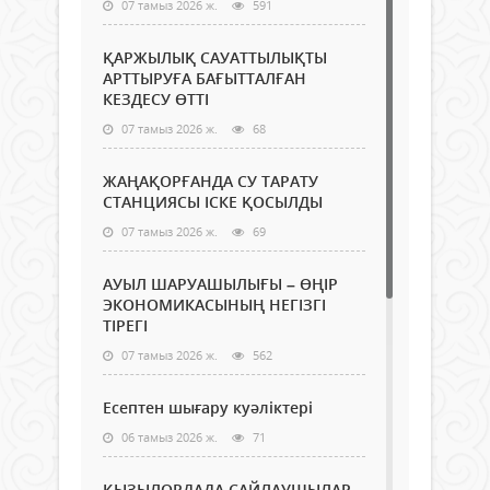
07 тамыз 2026 ж.
591
ҚАРЖЫЛЫҚ САУАТТЫЛЫҚТЫ
АРТТЫРУҒА БАҒЫТТАЛҒАН
КЕЗДЕСУ ӨТТІ
07 тамыз 2026 ж.
68
ЖАҢАҚОРҒАНДА СУ ТАРАТУ
СТАНЦИЯСЫ ІСКЕ ҚОСЫЛДЫ
07 тамыз 2026 ж.
69
АУЫЛ ШАРУАШЫЛЫҒЫ – ӨҢІР
ЭКОНОМИКАСЫНЫҢ НЕГІЗГІ
ТІРЕГІ
07 тамыз 2026 ж.
562
Есептен шығару куәліктері
06 тамыз 2026 ж.
71
ҚЫЗЫЛОРДАДА САЙЛАУШЫЛАР