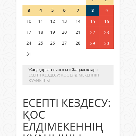
Шетелде жүрген Қазақстан
3
4
5
6
7
8
9
азаматтары қалай дауыс бере
алады?
10
11
12
13
14
15
16
05 тамыз 2026 ж.
152
17
18
19
20
21
22
23
24
25
26
27
28
29
30
31
Жаңақорған тынысы
»
Жаңалықтар
»
ЕСЕПТІ КЕЗДЕСУ: ҚОС ЕЛДІМЕКЕННІҢ
ҚУАНЫШЫ
ЕСЕПТІ КЕЗДЕСУ:
ҚОС
ЕЛДІМЕКЕННІҢ