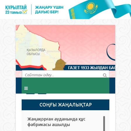
СОҢҒЫ ЖАҢАЛЫҚТАР
Жаңақорған ауданында құс
фабрикасы ашылды