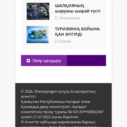
ШАЛҚИЯНЫҢ
шаруасы ширай түсті
Экономика
ТУРИЗМНІҢ БОЙЫНА
ҚАН ЖҮГІРДІ
Қоғам
Пікір қалдыру
© 2026. Zhanaqorgan-tynysy.kz ақпараттық
агенттігі.
Қазақстан Республикасы Ақпарат және
Қоғамдық даму министрлігі, Ақпарат
комитетінің тіркеу туралы № KZ12VPY00052387
куәлігі 21.07.2022 жылы берілген.
® Агенттік сайтында жарияланған барлық
мақалалар мен фото-бейне материалдардың