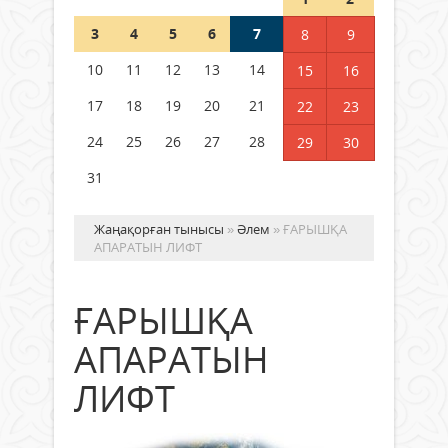
3
4
5
6
7
8
9
Германия аптап ыстыққа
байланысты суды үнемдей
10
11
12
13
14
15
16
бастады
17
18
19
20
21
22
23
04 тамыз 2026 ж.
100
24
25
26
27
28
29
30
31
Жаңақорған тынысы
»
Әлем
» ҒАРЫШҚА
АПАРАТЫН ЛИФТ
ҒАРЫШҚА
АПАРАТЫН
ЛИФТ