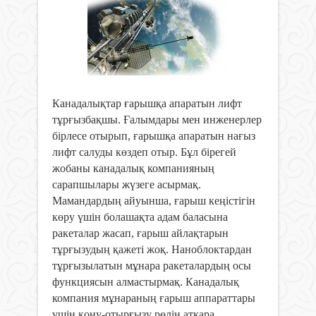
Канадалықтар ғарышқа апаратын лифт
тұрғызбақшы. Ғалымдары мен инженерлер
бірлесе отырып, ғарышқа апаратын нағыз
лифт салуды көздеп отыр.
Бұл бірегей
жобаны канадалық компанияның
сарапшылары жүзеге асырмақ.
Мамандардың айуынша, ғарыш кеңістігін
көру үшін болашақта адам баласына
ракеталар жасап, ғарыш айлақтарын
тұрғызудың қажеті жоқ. Наноблоктардан
тұрғызылатын мұнара ракеталардың осы
функциясын алмастырмақ. Канадалық
компания мұнараның ғарыш аппараттары
үшін қону-отырғызу рөлін атқара