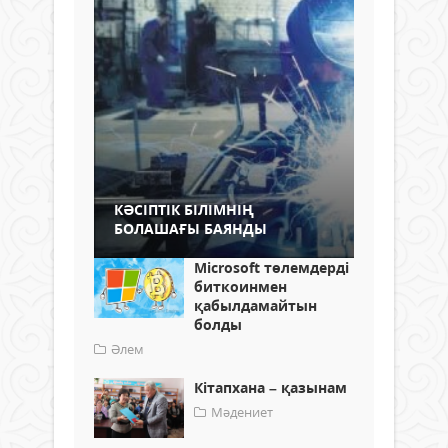
КӘСІПТІК БІЛІМНІҢ
БОЛАШАҒЫ БАЯНДЫ
Microsoft төлемдерді
биткоинмен
қабылдамайтын
болды
Әлем
Кітапхана – қазынам
Мәдениет