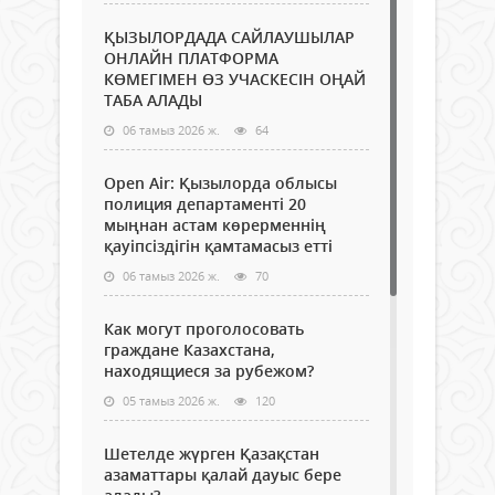
ҚЫЗЫЛОРДАДА САЙЛАУШЫЛАР
ОНЛАЙН ПЛАТФОРМА
КӨМЕГІМЕН ӨЗ УЧАСКЕСІН ОҢАЙ
ТАБА АЛАДЫ
06 тамыз 2026 ж.
64
Open Air: Қызылорда облысы
полиция департаменті 20
мыңнан астам көрерменнің
қауіпсіздігін қамтамасыз етті
06 тамыз 2026 ж.
70
Как могут проголосовать
граждане Казахстана,
находящиеся за рубежом?
05 тамыз 2026 ж.
120
Шетелде жүрген Қазақстан
азаматтары қалай дауыс бере