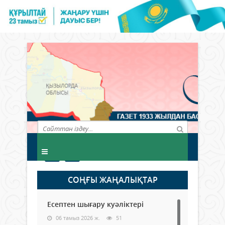
СОҢҒЫ ЖАҢАЛЫҚТАР
Есептен шығару куәліктері
06 тамыз 2026 ж.
51