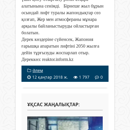
алатынына сенімді. Бірнеше жыл бұрын
осындай лифт туралы жапондықтар сөз
қозғап, Жер мен атмосфераны мұнара
арқылы байланыстыруды ойластырған
болатын.
Дерек көздеріне сүйенсек, Жапония
ғарышқа апаратын лифтіні 2050 жылға
дейін тұрғызуды жоспарлап отыр.
Дереккөз: reaktor.inform.kz
Әлем
12 қаңтар 2018 ж.
1 797
0
ҰҚСАС ЖАҢАЛЫҚТАР: