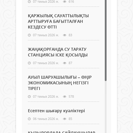
07 тамыз 2026 ж.
616
ҚАРЖЫЛЫҚ САУАТТЫЛЫҚТЫ
АРТТЫРУҒА БАҒЫТТАЛҒАН
КЕЗДЕСУ ӨТТІ
07 тамыз 2026 ж.
83
ЖАҢАҚОРҒАНДА СУ ТАРАТУ
СТАНЦИЯСЫ ІСКЕ ҚОСЫЛДЫ
07 тамыз 2026 ж.
87
АУЫЛ ШАРУАШЫЛЫҒЫ – ӨҢІР
ЭКОНОМИКАСЫНЫҢ НЕГІЗГІ
ТІРЕГІ
07 тамыз 2026 ж.
578
Есептен шығару куәліктері
06 тамыз 2026 ж.
85
ҚЫЗЫЛОРДАДА САЙЛАУШЫЛАР