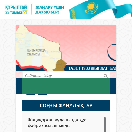
СОҢҒЫ ЖАҢАЛЫҚТАР
Жаңақорған ауданында құс
фабрикасы ашылды