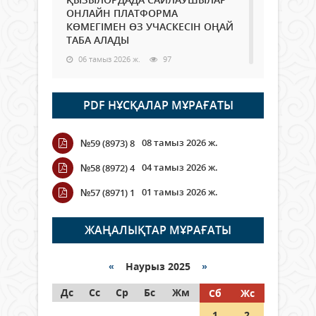
ОНЛАЙН ПЛАТФОРМА
КӨМЕГІМЕН ӨЗ УЧАСКЕСІН ОҢАЙ
ТАБА АЛАДЫ
06 тамыз 2026 ж.
97
Open Air: Қызылорда облысы
PDF НҰСҚАЛАР МҰРАҒАТЫ
полиция департаменті 20
мыңнан астам көрерменнің
қауіпсіздігін қамтамасыз етті
08 тамыз 2026 ж.
№59 (8973) 8
06 тамыз 2026 ж.
116
04 тамыз 2026 ж.
№58 (8972) 4
Wi-Fi ҚАБЫРҒА АРҚЫЛЫ ҚАЛАЙ
01 тамыз 2026 ж.
№57 (8971) 1
ӨТЕДІ?
06 тамыз 2026 ж.
276
ЖАҢАЛЫҚТАР МҰРАҒАТЫ
Как могут проголосовать
граждане Казахстана,
«
Наурыз 2025
»
находящиеся за рубежом?
Дс
Сс
Ср
Бс
Жм
Сб
Жс
05 тамыз 2026 ж.
156
1
2