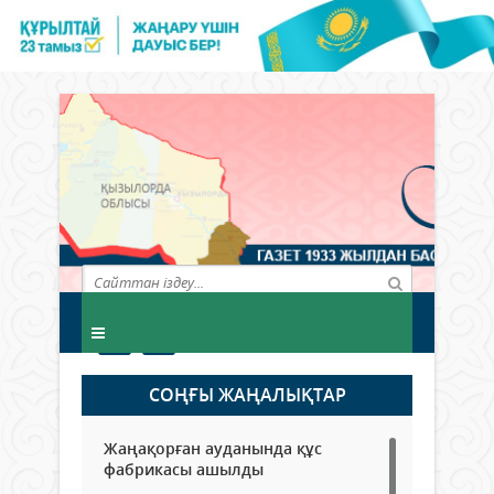
СОҢҒЫ ЖАҢАЛЫҚТАР
Жаңақорған ауданында құс
фабрикасы ашылды