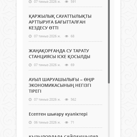
07 тамыз 2026 ж.
591
ҚАРЖЫЛЫҚ САУАТТЫЛЫҚТЫ
АРТТЫРУҒА БАҒЫТТАЛҒАН
КЕЗДЕСУ ӨТТІ
07 тамыз 2026 ж.
68
ЖАҢАҚОРҒАНДА СУ ТАРАТУ
СТАНЦИЯСЫ ІСКЕ ҚОСЫЛДЫ
07 тамыз 2026 ж.
69
АУЫЛ ШАРУАШЫЛЫҒЫ – ӨҢІР
ЭКОНОМИКАСЫНЫҢ НЕГІЗГІ
ТІРЕГІ
07 тамыз 2026 ж.
562
Есептен шығару куәліктері
06 тамыз 2026 ж.
71
ҚЫЗЫЛОРДАДА САЙЛАУШЫЛАР