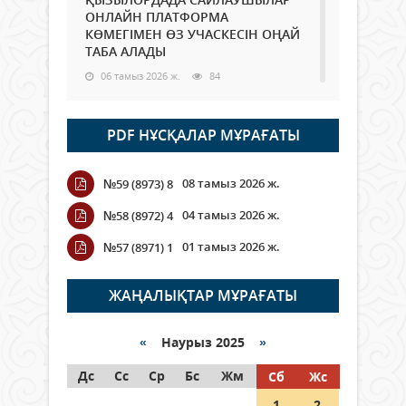
ОНЛАЙН ПЛАТФОРМА
КӨМЕГІМЕН ӨЗ УЧАСКЕСІН ОҢАЙ
ТАБА АЛАДЫ
06 тамыз 2026 ж.
84
Open Air: Қызылорда облысы
PDF НҰСҚАЛАР МҰРАҒАТЫ
полиция департаменті 20
мыңнан астам көрерменнің
қауіпсіздігін қамтамасыз етті
08 тамыз 2026 ж.
№59 (8973) 8
06 тамыз 2026 ж.
92
04 тамыз 2026 ж.
№58 (8972) 4
Wi-Fi ҚАБЫРҒА АРҚЫЛЫ ҚАЛАЙ
01 тамыз 2026 ж.
№57 (8971) 1
ӨТЕДІ?
06 тамыз 2026 ж.
261
ЖАҢАЛЫҚТАР МҰРАҒАТЫ
Как могут проголосовать
граждане Казахстана,
«
Наурыз 2025
»
находящиеся за рубежом?
Дс
Сс
Ср
Бс
Жм
Сб
Жс
05 тамыз 2026 ж.
143
1
2