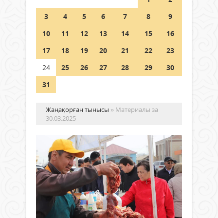
Шетелде жүрген Қазақстан
3
4
5
6
7
8
9
азаматтары қалай дауыс бере
алады?
10
11
12
13
14
15
16
05 тамыз 2026 ж.
152
17
18
19
20
21
22
23
24
25
26
27
28
29
30
31
Жаңақорған тынысы
» Материалы за
30.03.2025
Жә
өтт
Кеш
Экономика
ауыл
30
шар
наурыз
өнім
2025 ж.
жәрм
3 212
өтті.