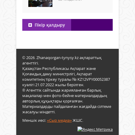
Пікір қалдыру
© 2026. Zhanaqorgan-tynysy.kz ақпараттық
агенттігі.
Қазақстан Республикасы Ақпарат және
Қоғамдық даму министрлігі, Ақпарат
комитетінің тіркеу туралы № KZ12VPY00052387
куәлігі 21.07.2022 жылы берілген.
® Агенттік сайтында жарияланған барлық
мақалалар мен фото-бейне материалдардың
авторлық құқықтары қорғалған.
Материалдарды пайдаланған жағдайда сілтеме
жасалуы міндетті.
Меншік иесі:
«Сыр медиа»
ЖШС.