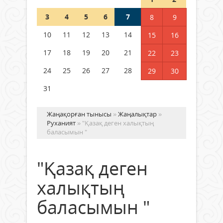
3
4
5
6
7
8
9
Германия аптап ыстыққа
байланысты суды үнемдей
10
11
12
13
14
15
16
бастады
17
18
19
20
21
22
23
04 тамыз 2026 ж.
96
24
25
26
27
28
29
30
31
Жаңақорған тынысы
»
Жаңалықтар
»
Руханият
» "Қазақ деген халықтың
баласымын "
"Қазақ деген
халықтың
баласымын "