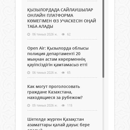
ҚЫЗЫЛОРДАДА САЙЛАУШЫЛАР
ОНЛАЙН ПЛАТФОРМА
КӨМЕГІМЕН ӨЗ УЧАСКЕСІН ОҢАЙ
ТАБА АЛАДЫ
06 тамыз 2026 ж.
62
Open Air: Қызылорда облысы
полиция департаменті 20
мыңнан астам көрерменнің
қауіпсіздігін қамтамасыз етті
06 тамыз 2026 ж.
65
Как могут проголосовать
граждане Казахстана,
находящиеся за рубежом?
05 тамыз 2026 ж.
118
Шетелде жүрген Қазақстан
азаматтары қалай дауыс бере