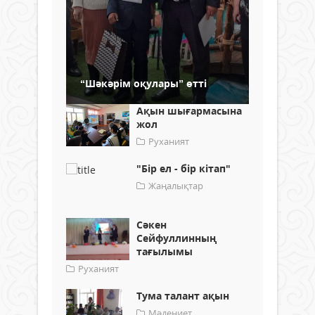
“Шәкәрім оқулары” өтті
Ақын шығармасына
жол
Руханият
"Бір ел - бір кітап"
Жаңалықтар
Сәкен
Сейфуллинның
тағылымы
Руханият
Тума талант ақын
Мәдениет