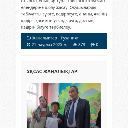
отырып, оның әр түрлі тақырыпта жазған
өлеңдеріне шолу жасау. Оқушыларды
табиғатты сүюге, қадірлеуге, ананы, әкенің
қадір - қасиетін ұғындыруға, достың
қадірін білуге тәрбиелеу.
Жаңалықтар
/
Руханият
21 наурыз 2025 ж.
873
0
ҰҚСАС ЖАҢАЛЫҚТАР: