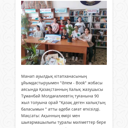
Манап ауылдық кітапханасының
ұйымдастыруымен "Әлем - Book" жобасы
аясында Қазақстанның Халық жазушысы
Тұманбай Молдағалиевтің туғанына 90
жыл толуына орай "Қазақ деген халықтың
баласымын " атты әдеби сағат өткізілді.
Мақсаты: Ақынның өмірі мен
шығармашылығы туралы мәліметтер бере