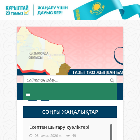
СОҢҒЫ ЖАҢАЛЫҚТАР
Есептен шығару куәліктері
06 тамыз 2026 ж.
49