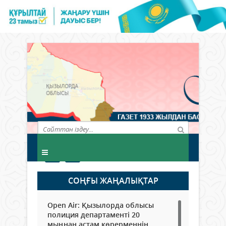
СОҢҒЫ ЖАҢАЛЫҚТАР
Open Air: Қызылорда облысы
полиция департаменті 20
мыңнан астам көрерменнің