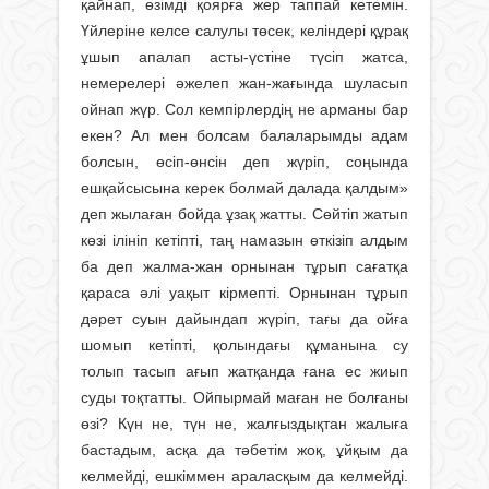
қайнап, өзімді қоярға жер таппай кетемін.
Үйлеріне келсе салулы төсек, келіндері құрақ
ұшып апалап асты-үстіне түсіп жатса,
немерелері әжелеп жан-жағында шуласып
ойнап жүр. Сол кемпірлердің не арманы бар
екен? Ал мен болсам балаларымды адам
болсын, өсіп-өнсін деп жүріп, соңында
ешқайсысына керек болмай далада қалдым»
деп жылаған бойда ұзақ жатты. Сөйтіп жатып
көзі ілініп кетіпті, таң намазын өткізіп алдым
ба деп жалма-жан орнынан тұрып сағатқа
қараса әлі уақыт кірмепті. Орнынан тұрып
дәрет суын дайындап жүріп, тағы да ойға
шомып кетіпті, қолындағы құманына су
толып тасып ағып жатқанда ғана ес жиып
суды тоқтатты. Ойпырмай маған не болғаны
өзі? Күн не, түн не, жалғыздықтан жалыға
бастадым, асқа да тәбетім жоқ, ұйқым да
келмейді, ешкіммен араласқым да келмейді.