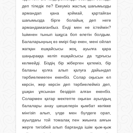
деп тіледік пе? Екеуміз жастық шағымызды
армандап қана қоймай, қартайған
шағымызда бірге болайық деп неге
армандамағанбыз. Енді мен не істеймін?
Ішімнен тынып ішқұса боп өлетін болдым.
Балаларыңның өз өмірі бар екен, мені ойлап
жатқан ешқайсысы жоқ, ауылға қара
шаңыраққа келіп ешқайсысы да тұрғысы
келмейді. Біздің бір жіберген қатеміз, бір
баланы қолға алып қалуға дайындап
тәрбиелемеген екенбіз. Со­лар оқысын ел
көрсін, жер көрсін деп тәрбиелейміз деп,
ұшқан ұясынан без­діріп алған екенбіз.
Солармен қатар мектепте оқыған ауылдың
балалары анау шешелерін қымбат көлікке
мінгізіп алып, үлде мен бүлдеге орап,
ауылдағы той томалақ пен жиынға аяғын
жерге тигізбей алып барғанда ішім қыж-қыж