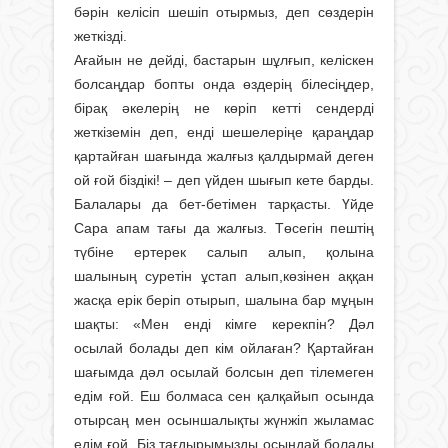
бәрін келісіп шешіп отырмыз, деп сөздерін
жеткізді.
Ағайын не дейді, бастарын шұлғып, келіскен
болсаңдар бопты онда өздерің білесіңдер,
бірақ әкелерің не көріп кетті сендерді
жеткіземін деп, енді шешелеріңе қараңдар
қартайған шағында жалғыз қалдырмай деген
ой ғой біздікі! – деп үйден шығып кете барды.
Балалары да бет-бетімен тарқасты. Үйде
Сара апам тағы да жалғыз. Төсегін пештің
түбіне ертерек салып алып, қолына
шалының суретін ұстап алып,көзінен аққан
жасқа ерік беріп отырып, шалына бар мұңын
шақты: «Мен енді кімге керекпін? Дәл
осылай болады деп кім ойлаған? Қартайған
шағымда дәл осылай болсын деп тілемеген
едім ғой. Еш болмаса сен қалқайып осында
отырсаң мен осыншалықты жүнжіп жыламас
едім ғой. Біз тағдырымызды осындай болады