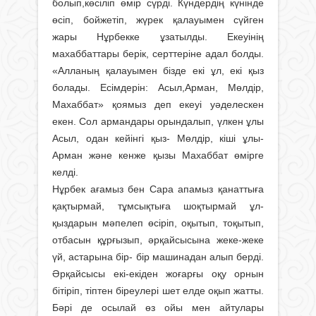
болып,көсіліп өмір сүрді. Күндердің күнінде
өсіп, бойжетіп, жүрек қалауымен сүйген
жары Нұрбекке ұзатылды. Екеуінің
махаббаттары берік, серттеріне адал болды.
«Алланың қалауымен бізде екі ұл, екі қыз
болады. Есімдерін: Асыл,Арман, Мөлдір,
Махаббат» қоямыз деп екеуі уәделескен
екен. Сол армандары орындалып, үлкен ұлы
Асыл, одан кейінгі қыз- Мөлдір, кіші ұлы-
Арман және кенже қызы Махаббат өмірге
келді.
Нұрбек ағамыз бен Сара апамыз қанаттыға
қақтырмай, тұмсықтыға шоқ­тырмай ұл-
қыздарын мәпелеп өсіріп, оқы­тып, тоқытып,
отбасын құрғызып, әр­қайсысына жеке-жеке
үй, астарына бір- бір машинадан алып берді.
Әрқайсысы екі-екіден жоғарғы оқу орнын
бітіріп, тіптен біреулері шет елде оқып жатты.
Бәрі де осылай өз ойы мен айтулары