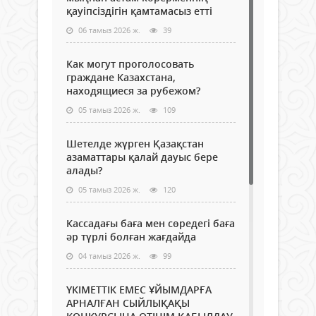
қауіпсіздігін қамтамасыз етті
06 тамыз 2026 ж.
39
Как могут проголосовать
граждане Казахстана,
находящиеся за рубежом?
05 тамыз 2026 ж.
109
Шетелде жүрген Қазақстан
азаматтары қалай дауыс бере
алады?
05 тамыз 2026 ж.
120
Кассадағы баға мен сөредегі баға
әр түрлі болған жағдайда
04 тамыз 2026 ж.
99
ҮКІМЕТТІК ЕМЕС ҰЙЫМДАРҒА
АРНАЛҒАН СЫЙЛЫҚАҚЫ