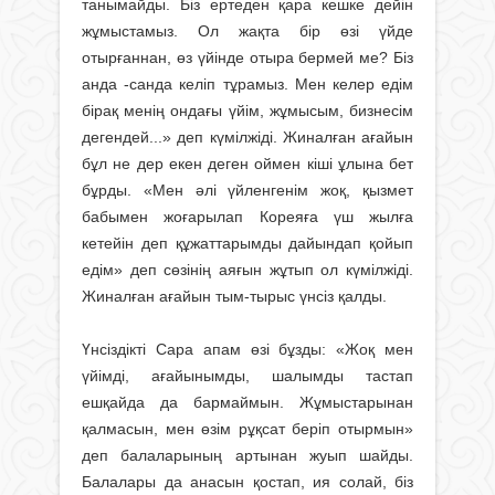
танымайды. Біз ертеден қара кешке дейін
жұмыстамыз. Ол жақта бір өзі үйде
отырғаннан, өз үйінде отыра бермей ме? Біз
анда -санда келіп тұрамыз. Мен келер едім
бірақ менің ондағы үйім, жұмысым, бизнесім
дегендей...» деп күмілжіді. Жиналған ағайын
бұл не дер екен деген оймен кіші ұлына бет
бұрды. «Мен әлі үйленгенім жоқ, қызмет
бабымен жоғарылап Кореяға үш жылға
кетейін деп құжаттарымды дайындап қойып
едім» деп сөзінің аяғын жұтып ол күмілжіді.
Жиналған ағайын тым-тырыс үнсіз қалды.
Үнсіздікті Сара апам өзі бұзды: «Жоқ мен
үйімді, ағайынымды, шалымды тастап
ешқайда да бармаймын. Жұмыс­тарынан
қалмасын, мен өзім рұқсат беріп отырмын»
деп балаларының арты­нан жуып шайды.
Балалары да анасын қостап, ия солай, біз