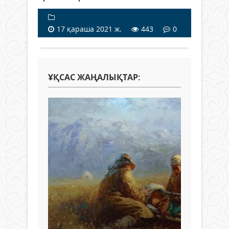
---
17 қараша 2021 ж.
443
0
ҰҚСАС ЖАҢАЛЫҚТАР: