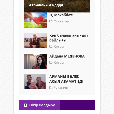
Ата-ананың қадірі
О, Махаббат!
Оқиғалар
Көп балалы ана - ұлт
байлығы
Қоғам
Айдана МЕДЕНОВА
Қоғам
АРМАНЫ БӨЛЕК
АСЫЛ АЗАМАТ ЕДІ...
Руханият
Пікір қалдыру