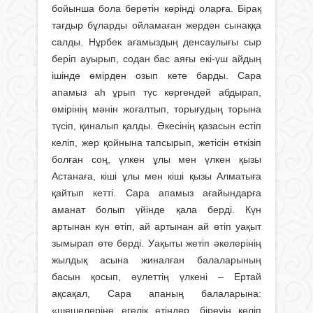
бойынша бола беретін көрінді оларға. Бірақ
тағдыр бұларды ойламаған жерден сынаққа
салды. Нұрбек ағамыздың денсаулығы сыр
беріп ауырып, содан бас аяғы екі-үш айдың
ішінде өмірден озып кете барды. Сара
апамыз аһ ұрып түс көргендей абдырап,
өмірінің мәнін жоғалтып, торығудың торына
түсіп, қиналып қалды. Әкесінің қазасын естіп
келіп, жер қойнына тапсырып, жетісін өткізіп
болған соң, үлкен ұлы мен үлкен қызы
Астанаға, кіші ұлы мен кіші қызы Алматыға
қайтып кетті. Сара апамыз ағайындарға
аманат болып үйінде қала берді. Күн
артынан күн өтіп, ай артынан ай өтіп уақыт
зымырап өте берді. Уақыты жетіп әкелерінің
жылдық асына жиналған балаларының
басын қосып, әулеттің үлкені – Ертай
ақсақал, Сара апаның балаларына:
«шешелеріңе егелік етіңдер, біреуің келіп