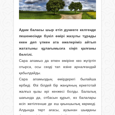
Адам баласы шыр етіп дүниеге келгенде
пешенесінде бүкіл өмірі жазулы тұрады
екен деп үлкен ата әжелеріміз айтып
жататыны құлағымызға сіңіп қалғаны
белгілі.
Сара апамыз да өткен өміріне көз жүгіртіп
отырса, осы сөзді тап өзіне арналғандай
қабылдайды.
Сара апамыздың өмірдерегі былай­ша
өрбиді. Өзі білдей бір жанұяның еркетотай
жалғыз қызы әрі кенжесі болды. Балалық
шағында да, отбасын құрып, өз балалары
өсіп жетілгенше де еш қиыншылық көрмеді.
Алдында төрт ағасы, аузынан шыққаны