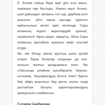
Е, Аллам сабыр бере көр! деп есін жиып,
намазын оқи бастады. Намаз оқып болып,
шәй дайындап жатқаны сол еді, дарбаза есігі
ашылып, үйге көрші ауылда тұратын
қайнысының келіні кіріп келгенде Сара
апамның жүрегі жарылардай қуанып,
әңгімелесіп біраз шерін тарқатты. Міне Сара
апамның қартайған шақтағы өмірі осылай
өтуде...
Иә, кім біледі кімнің қарттық шағы қалай
өтерін. Бірақ балалар ешқашан да ата-
анасын жалғыз қалдырмаса екен. Әр
отбасында ылайым ауызбіршілік, береке,
ынтымақ, бауырмалдық болса екен! Қарты
бар үйдің қазынасы бар деген аталы сөзді
растайтын баталы қарияларымыздың
қамқорлығы азай­масын.
Гүлзипа Сарбасова