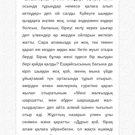
осында тұрыңдар немесе қалаға алып
кетіңдер» деп ой салды. Күйеуге шыққан
қыздарға әңгіме жоқ, олар өздерімен өздері
болсын, баланың біреуі келу керек шығар
деп үлкендер әр жерден ойларын жеткізіп
жатты. Сара апамызда үн жоқ, тек төмен
қарап екі көзден аққан жас бетін жуып отыра
берді. Бірақ бұлар мені іздесе бір жылдан
бері қайда қалды? Ешқайсысының басына да
кіріп шыққан жоқ қой, менің мына үйде
ұйықтамай түн ортасында тұрып отырып,
өмірден өткен әкелерінің суретіне қарап
жылап отыратыным. «Мені жалғыздық
шаршатты, мен әбден шаршадым жал­
ғыздықтан» деп айта алмай ішінен тығылып
отыр еді. Жұрттың назарын үлкен ұлы
сөзімен өзіне қаратты: «Дұрыс қой, бірақ
апам қалаға үйренбеген, ол жақта ешкімді