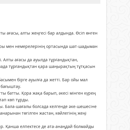
ты ағасы, алты жеңгесі бар алдында. Өсіп өнген
лары мен немерелерінің ортасында шат-шадыман
і. Алты ағасы да ауылда тұрғандықтан,
алада тұрғандықтан қара шаңырақтың тұтқасын
сымен бірге ауылға да жетті. Бар ойы мал
 бағыштау.
ы батты. Қора жақа барып, әкесі мінген күрең
тап көп тұрды.
ы. Бала-шағалы болсада келгенде әке-шешесіне
анарынан төгілген жастан, көйлегінің жеңі
тыр. Қанша елпектесе де ата-анаңдай болмайды