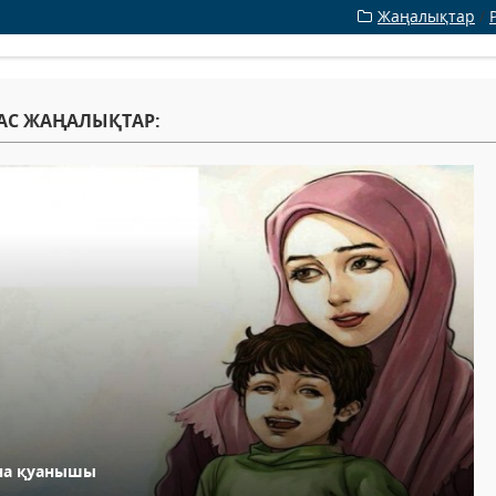
Жаңалықтар
/
АС ЖАҢАЛЫҚТАР:
на қуанышы