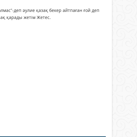
олмас”-деп әулие қазақ бекер айтпаған ғой деп
зақ қарады жетім Жетес.