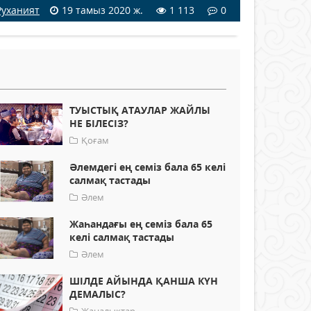
Руханият
19 тамыз 2020 ж.
1 113
0
ТУЫСТЫҚ АТАУЛАР ЖАЙЛЫ
НЕ БІЛЕСІЗ?
Қоғам
Әлемдегі ең семіз бала 65 келі
салмақ тастады
Әлем
Жаһандағы ең семіз бала 65
келі салмақ тастады
Әлем
ШІЛДЕ АЙЫНДА ҚАНША КҮН
ДЕМАЛЫС?