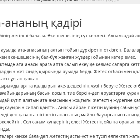
а-ананың қадірі
йінің жетінші баласы. Әке-шешесінің сүт кенжесі. Алпамсадай ал
ауылда ата-анасының алтын тойын дүркіретіп өткізген. Бала
кен әке-шешесінің бал-бұл жанған жүздері ойынан кетер емес.
ктемде ата-анасы араға апта салып екеуіде келмес сапарға кетт
ардың жетісінде, қырқында ауылда берді. Жетес отбасымен қ
ғасы ұстап қалған.
ырымды артта қалдырып әке-шешесінің жүзін беруге Жетес отба
ағайындарының басын қосып, тие берсін-деп әруақтарға құран
дай күтіп алатын ата-анасының жоқтығы Жетестің жүрегіне қатт
ң сауырын сипап қайтты. Анасы айран пісетін күбінің сабын ұс
елді-деп қазанға пісіретін анасының майлы бауырсағын сағынд
ркелейтін. Сол сағым күндерінің елесі Жетестің ойына оралып ж
анды.
гелері кенже бала-деп Жетестің асты-үстіне түсіп елпектеп жа