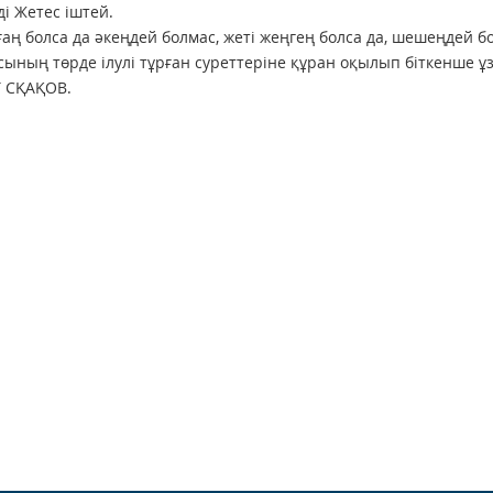
ді Жетес іштей.
ғаң болса да әкеңдей болмас, жеті жеңгең болса да, шешеңдей б
сының төрде ілулі тұрған суреттеріне құран оқылып біткенше ұ
 СҚАҚОВ.