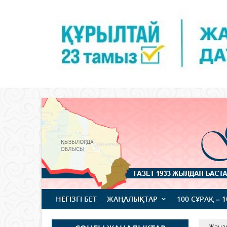
НЕГІЗГІ БЕТ
ЖАҢАЛЫҚТАР
100 СҰРАҚ – 
Жаңа