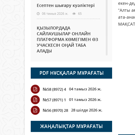
екен-де
Есептен шығару куәліктері
“Алты а
06 тамыз 2026 ж.
65
ата-ана
МАҚСАТ
ҚЫЗЫЛОРДАДА
САЙЛАУШЫЛАР ОНЛАЙН
ПЛАТФОРМА КӨМЕГІМЕН ӨЗ
УЧАСКЕСІН ОҢАЙ ТАБА
АЛАДЫ
06 тамыз 2026 ж.
79
PDF НҰСҚАЛАР МҰРАҒАТЫ
Open Air: Қызылорда
облысы полиция
департаменті 20 мыңнан
04 тамыз 2026 ж.
№58 (8972) 4
астам көрерменнің
қауіпсіздігін қамтамасыз етті
01 тамыз 2026 ж.
№57 (8971) 1
06 тамыз 2026 ж.
85
28 шілде 2026 ж.
№56 (8970) 28
Wi-Fi ҚАБЫРҒА АРҚЫЛЫ
ҚАЛАЙ ӨТЕДІ?
ЖАҢАЛЫҚТАР МҰРАҒАТЫ
06 тамыз 2026 ж.
256