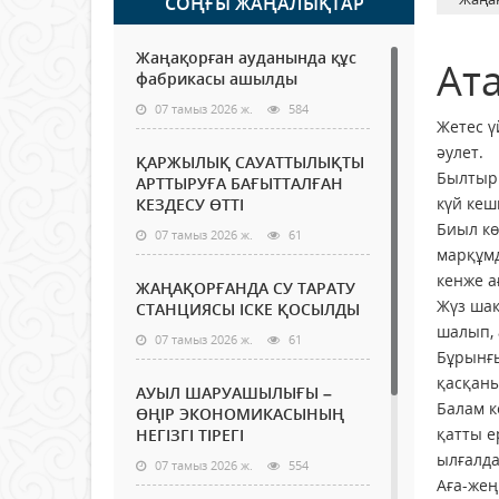
СОҢҒЫ ЖАҢАЛЫҚТАР
Жаңақорған ауданында құс
Ат
фабрикасы ашылды
07 тамыз 2026 ж.
584
Жетес ү
әулет.
ҚАРЖЫЛЫҚ САУАТТЫЛЫҚТЫ
Былтыр 
АРТТЫРУҒА БАҒЫТТАЛҒАН
күй кеш
КЕЗДЕСУ ӨТТІ
Биыл кө
07 тамыз 2026 ж.
61
марқұмд
кенже а
ЖАҢАҚОРҒАНДА СУ ТАРАТУ
Жүз шақ
СТАНЦИЯСЫ ІСКЕ ҚОСЫЛДЫ
шалып, 
07 тамыз 2026 ж.
61
Бұрынғы
қасқаны
АУЫЛ ШАРУАШЫЛЫҒЫ –
Балам к
ӨҢІР ЭКОНОМИКАСЫНЫҢ
қатты е
НЕГІЗГІ ТІРЕГІ
ылғалд
07 тамыз 2026 ж.
554
Аға-жең