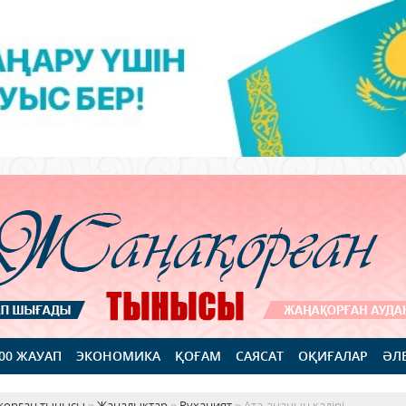
100 ЖАУАП
ЭКОНОМИКА
ҚОҒАМ
САЯСАТ
ОҚИҒАЛАР
ӘЛ
қорған тынысы
»
Жаңалықтар
»
Руханият
» Ата-ананың қадірі